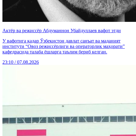
Актёр ва режиссёр Абдуманнон Убайдуллаев вафот этди
У вафотига қадар Ўзбекистон давлат санъат ва маданият
институти “Овоз режиссёрлиги ва операторлик маҳорати”
кафедрасида талаба ёшларга таълим бериб келган.
23:10 / 07.08.2026