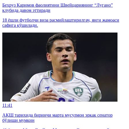
Беҳруз Каримов фаолиятини Швейцариянинг “Лугано”
клубида давом эттиради
18 ёшли футболчи виза расмийлаштирилгач, янги жамоаси
сафига қўшилади.
11:41
АҚШ тарихида биринчи марта мусулмон эркак сенатор
бўлиши мумкин