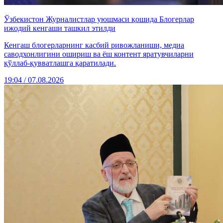
Ўзбекистон Журналистлар уюшмаси қошида Блогерлар
ижодий кенгаши ташкил этилди
Кенгаш блогерларнинг касбий ривожланиши, медиа
саводхонлигини ошириш ва ёш контент яратувчиларни
қўллаб-қувватлашга қаратилади.
19:04 / 07.08.2026