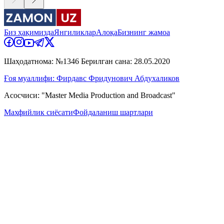
Биз ҳақимизда
Янгиликлар
Алоқа
Бизнинг жамоа
Шаҳодатнома: №1346 Берилган сана: 28.05.2020
Ғоя муаллифи: Фирдавс Фридунович Абдухаликов
Асосчиси: "Master Media Production and Broadcast"
Махфийлик сиёсати
Фойдаланиш шартлари