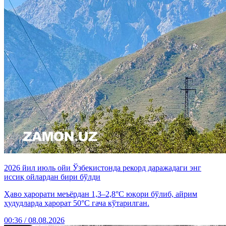
2026 йил июль ойи Ўзбекистонда рекорд даражадаги энг
иссиқ ойлардан бири бўлди
Ҳаво ҳарорати меъёрдан 1,3–2,8°C юқори бўлиб, айрим
ҳудудларда ҳарорат 50°C гача кўтарилган.
00:36 / 08.08.2026