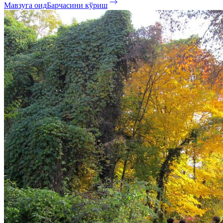
Мавзуга оид
Барчасини кўриш