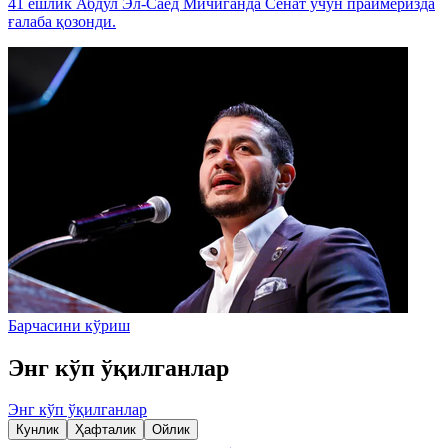
41 ёшлик Абдул Эл-Саед Мичиганда Сенат учун праймеризда
ғалаба қозонди.
Барчасини кўриш
Энг кўп ўқилганлар
Энг кўп ўқилганлар
Кунлик
Ҳафталик
Ойлик