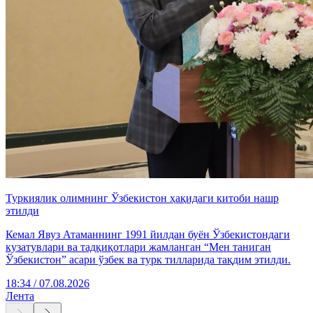
Туркиялик олимнинг Ўзбекистон ҳақидаги китоби нашр
этилди
Кемал Явуз Атаманнинг 1991 йилдан буён Ўзбекистондаги
кузатувлари ва тадқиқотлари жамланган “Мен таниган
Ўзбекистон” асари ўзбек ва турк тилларида тақдим этилди.
18:34 / 07.08.2026
Лента