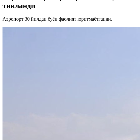
тикланди
Аэропорт 30 йилдан буён фаолият юритмаётганди.