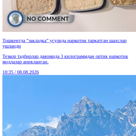
Тошкентда “закладка” усулида наркотик тарқатган шахслар
ушланди
Тезкор тадбирлар давомида 3 килограммдан ортиқ наркотик
моддалар аниқланган.
10:35 / 08.08.2026