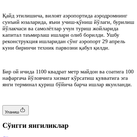
Қайд этилишича, вилоят аэропортида аэродромнинг
сунъий юзаларида, яъни учиш-қўниш йўлаги, бурилиш
йўлакчаси ва самолётлар учун туриш жойларида
капитал таъмирлаш ишлари олиб борилди. Ушбу
реконструкция ишларидан сўнг аэропорт 29 апрель
куни биринчи техник парвозни қабул қилди.
Бир ой ичида 1100 квадрат метр майдон ва соатига 100
нафаргача йўловчига хизмат кўрсатиш қувватига эга
янги терминал қуриш бўйича барча ишлар якунланди.
Уланиш
Cўнгги янгиликлар