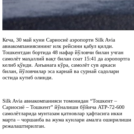
Кеча, 30 май куни Сариосиё аэропорти Silk Avia
авиакомпаниясининг илк рейсини қабул қилди.
Тошкентдан бортида 48 нафар йўловчи билан учган
самолёт маҳаллий вақт билан соат 15:41 да аэропортга
келиб қўнди. Анъанага кўра, самолёт сув аркаси
билан, йўловчилар эса карнай ва сурнай садолари
остида кутиб олинди.
Silk Avia авиакомпанияси томонидан “Тошкент – ​​
Сариосиё – Тошкент” йўналиши бўйича АТР-72-600
самолётларида мунтазам қатновлар ҳафтасига икки
марта – чоршанба ва жума кунлари амалга оширилиши
режалаштирилган.