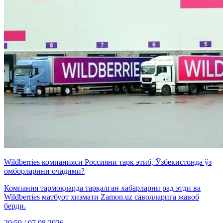
Wildberries компанияси Россияни тарк этиб, Ўзбекистонда ўз
омборларини очадими?
Компания тармоқларда тарқалган хабарларни рад этди ва
Wildberries матбуот хизмати Zamon.uz саволларига жавоб
берди.
20:59 / 07.08.2026