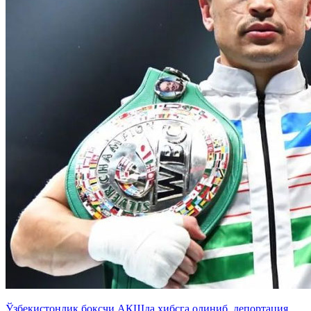
Ўзбекистонлик боксчи АҚШда ҳибсга олиниб, депортация