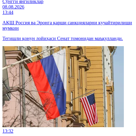
Cўнгги янгиликлар
08.08.2026
13:44
АҚШ Россия ва Эронга қарши санкцияларни кучайтирилиши
мумкин
Тегишли қонун лойиҳаси Сенат томонидан маъқулланди.
13:32