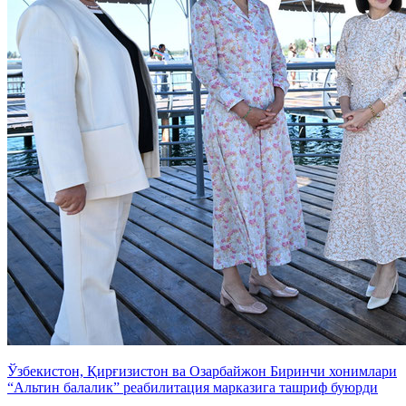
Ўзбекистон, Қирғизистон ва Озарбайжон Биринчи хонимлари
“Альтин балалик” реабилитация марказига ташриф буюрди