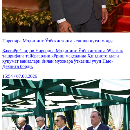
Нарендра Модининг Ўзбекистонга келиши кутилмоқда
Бахтиёр Саидов Нарендра Модининг Ўзбекистонга бўлажак
ташрифига тайёргарлик кўриш мақсадида Ҳиндистондаги
ҳукумат вакиллари билан музокара ўтказиш учун Нью-
Деҳлига борди.
15:54 / 07.08.2026