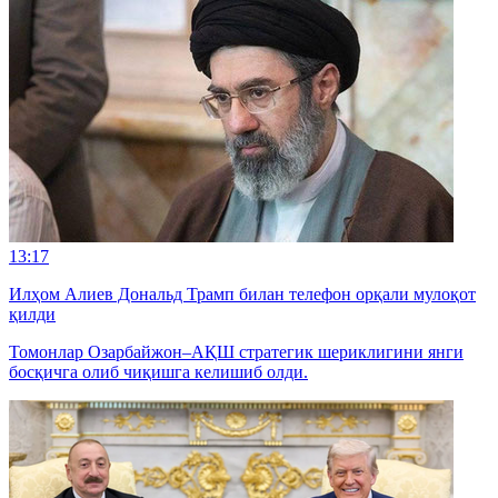
13:17
Илҳом Алиев Дональд Трамп билан телефон орқали мулоқот
қилди
Томонлар Озарбайжон–АҚШ стратегик шериклигини янги
босқичга олиб чиқишга келишиб олди.