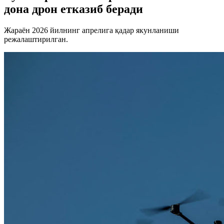
дона дрон етказиб беради
Жараён 2026 йилнинг апрелига қадар якунланиши
режалаштирилган.