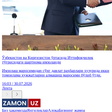
Ўзбекистон ва Қирғизистон ўртасида Иттифоқчилик
тўғрисидаги шартнома имзоланди
Имзолаш маросимидан сўнг давлат раҳбарлари ҳузурида икки
томонлама ҳужжатларни алмашиш маросими бўлиб ўтди.
16:03 / 30.07.2026
Лента
Биз ҳақимизда
Янгиликлар
Алоқа
Бизнинг жамоа