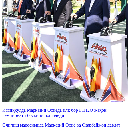
Иссиқкўлда Марказий Осиёда илк бор F1H2O жаҳон
чемпионати босқичи бошланди
Очилиш маросимида Марказий Осиё ва Озарбайжон давлат