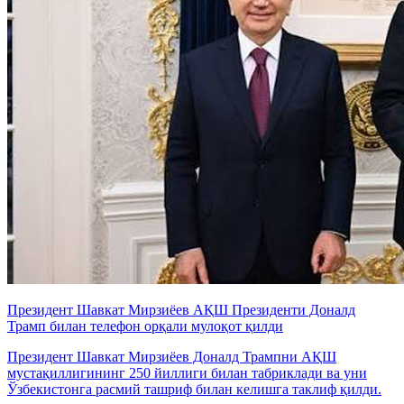
Президент Шавкат Мирзиёев АҚШ Президенти Доналд
Трамп билан телефон орқали мулоқот қилди
Президент Шавкат Мирзиёев Доналд Трампни АҚШ
мустақиллигининг 250 йиллиги билан табриклади ва уни
Ўзбекистонга расмий ташриф билан келишга таклиф қилди.