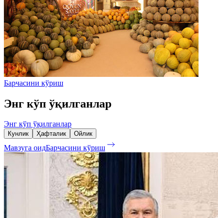
Барчасини кўриш
Энг кўп ўқилганлар
Энг кўп ўқилганлар
Кунлик
Ҳафталик
Ойлик
Мавзуга оид
Барчасини кўриш