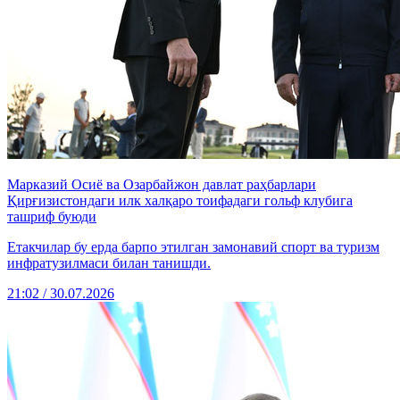
Марказий Осиё ва Озарбайжон давлат раҳбарлари
Қирғизистондаги илк халқаро тоифадаги гольф клубига
ташриф буюди
Етакчилар бу ерда барпо этилган замонавий спорт ва туризм
инфратузилмаси билан танишди.
21:02 / 30.07.2026