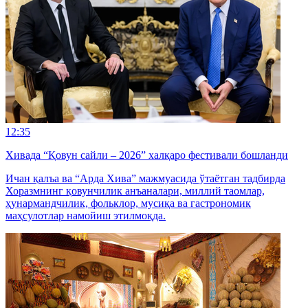
12:35
Хивада “Қовун сайли – 2026” халқаро фестивали бошланди
Ичан қалъа ва “Арда Хива” мажмуасида ўтаётган тадбирда
Хоразмнинг қовунчилик анъаналари, миллий таомлар,
ҳунармандчилик, фольклор, мусиқа ва гастрономик
маҳсулотлар намойиш этилмоқда.