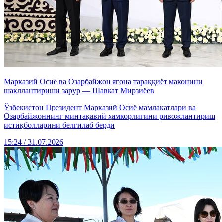
Марказий Осиё ва Озарбайжон ягона тараққиёт маконини
шакллантириши зарур — Шавкат Мирзиёев
Ўзбекистон Президент Марказий Осиё мамлакатлари ва
Озарбайжоннинг минтақавий ҳамкорлигини ривожлантириш
истиқболларини белгилаб берди
15:24 / 31.07.2026