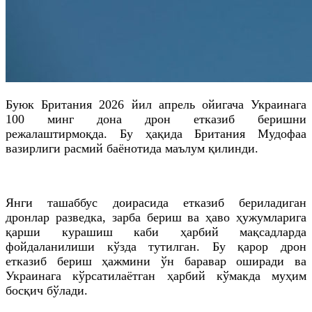
Буюк Британия 2026 йил апрель ойигача Украинага
100 минг дона дрон етказиб беришни
режалаштирмоқда. Бу ҳақида Британия Мудофаа
вазирлиги расмий баёнотида маълум қилинди.
Янги ташаббус доирасида етказиб бериладиган
дронлар разведка, зарба бериш ва ҳаво ҳужумларига
қарши курашиш каби ҳарбий мақсадларда
фойдаланилиши кўзда тутилган. Бу қарор дрон
етказиб бериш ҳажмини ўн баравар оширади ва
Украинага кўрсатилаётган ҳарбий кўмакда муҳим
босқич бўлади.