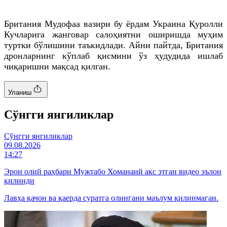
Британия Мудофаа вазири бу ёрдам Украина Қуролли
Кучларига жанговар салоҳиятни оширишда муҳим
туртки бўлишини таъкидлади. Айни пайтда, Британия
дронларнинг кўплаб қисмини ўз ҳудудида ишлаб
чиқаришни мақсад қилган.
Уланиш
Cўнгги янгиликлар
Cўнгги янгиликлар
09.08.2026
14:27
Эрон олий раҳбари Мужтабо Хоманаий акс этган видео эълон
қилинди
Лавҳа қачон ва қаерда суратга олингани маълум қилинмаган.