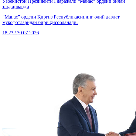
Ўзбекистон Президенти I даражали “Манас” ордени билан
тақдирланди
“Манас” ордени Қирғиз Республикасининг олий давлат
мукофотларидан бири ҳисобланади.
18:23 / 30.07.2026