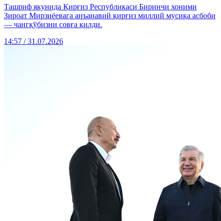
Ташриф якунида Қирғиз Республикаси Биринчи хоними
Зироат Мирзиёевага анъанавий қирғиз миллий мусиқа асбоби
— чангқўбизни совға қилди.
14:57 / 31.07.2026