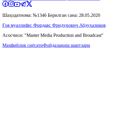
Шаҳодатнома: №1346 Берилган сана: 28.05.2020
Ғоя муаллифи: Фирдавс Фридунович Абдухаликов
Асосчиси: "Master Media Production and Broadcast"
Махфийлик сиёсати
Фойдаланиш шартлари