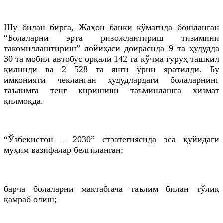
Шу билан бирга, Жаҳон банки кўмагида бошланган
“Болаларни эрта ривожлантириш тизимини
такомиллаштириш” лойиҳаси доирасида 9 та ҳудудда
30 та мобил автобус орқали 142 та кўчма гуруҳ ташкил
қилинди ва 2 528 та янги ўрин яратилди. Бу
имконияти чекланган ҳудудлардаги болаларнинг
таълимга тенг киришини таъминлашга хизмат
қилмоқда.
“Ўзбекистон – 2030” стратегиясида эса қуйидаги
муҳим вазифалар белгиланган:
барча болаларни мактабгача таълим билан тўлиқ
қамраб олиш;