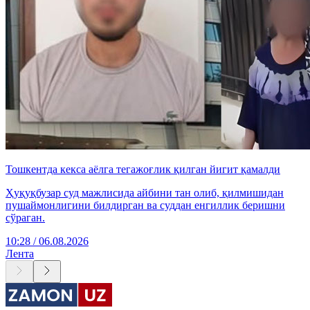
Тошкентда кекса аёлга тегажоғлик қилган йигит қамалди
Ҳуқуқбузар суд мажлисида айбини тан олиб, қилмишидан
пушаймонлигини билдирган ва суддан енгиллик беришни
сўраган.
10:28 / 06.08.2026
Лента