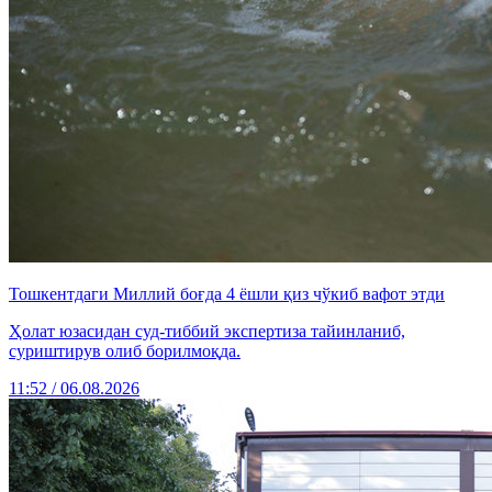
Тошкентдаги Миллий боғда 4 ёшли қиз чўкиб вафот этди
Ҳолат юзасидан суд-тиббий экспертиза тайинланиб,
суриштирув олиб борилмоқда.
11:52 / 06.08.2026