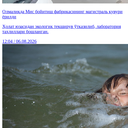
Олмалиқда Мис бойитиш фабрикасининг магистраль қувури
ёрилди
Ҳолат юзасидан экологик текширув ўтказилиб, лаборатория
таҳлиллари бошланган.
12:04 / 06.08.2026