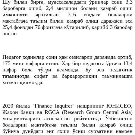
Шу билан бирга, муассасалардаги ўринлар сони 3,3
баробарга ошиб, 2,4 миллион болани қамраб олиш
имконияти яратилган. 3–6 ёшдаги болаларни
мактабгача таълим билан қамраб олиш даражаси эса
25,4 фоиздан 76 фоизгача кўтарилиб, қарийб 3 баробар
ошган.
Педагог ходимлар сони ҳам сезиларли даражада ортиб,
175 минг нафарга етган. Ҳар бир педагогга ўртача 13,4
нафар бола тўғри келмоқда. Бу эса педагогик
таъминотда сифат ва барқарорликни таъминлашга
хизмат қилмоқда.
2020 йилда "Finance Inquirer" нашрининг ЮНИСEФ,
Жаҳон банки ва RGCA (Research Group Central Asia)
маълумотларига асосланган рейтингида Ўзбекистон
болаларни мактабгача таълим билан қамраб олиш
бўйича дунёдаги энг яхши ўсиш суръатини намоён