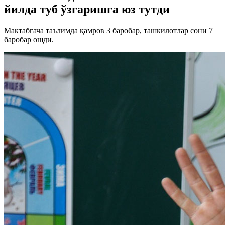
йилда туб ўзгаришга юз тутди
Мактабгача таълимда қамров 3 баробар, ташкилотлар сони 7
баробар ошди.