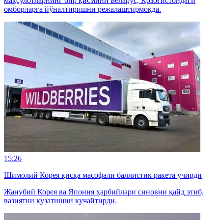
маҳсулотларнинг бир қисмини Беларус, Қозоғистондаги
омборларга йўналтиришни режалаштирмоқда.
15:26
Шимолий Корея қисқа масофали баллистик ракета учирди
Жанубий Корея ва Япония ҳарбийлари синовни қайд этиб,
вазиятни кузатишни кучайтирди.