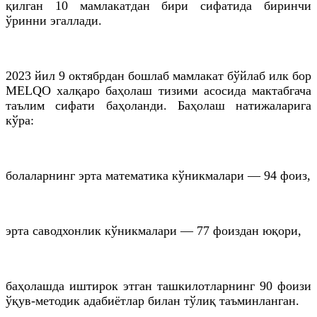
қилган 10 мамлакатдан бири сифатида биринчи
ўринни эгаллади.
2023 йил 9 октябрдан бошлаб мамлакат бўйлаб илк бор
MELQO халқаро баҳолаш тизими асосида мактабгача
таълим сифати баҳоланди. Баҳолаш натижаларига
кўра:
болаларнинг эрта математика кўникмалари — 94 фоиз,
эрта саводхонлик кўникмалари — 77 фоиздан юқори,
баҳолашда иштирок этган ташкилотларнинг 90 фоизи
ўқув-методик адабиётлар билан тўлиқ таъминланган.