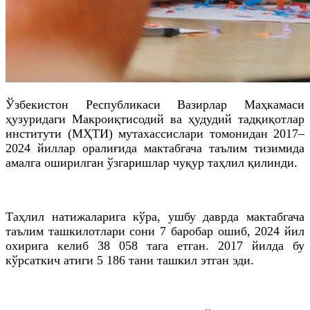
Ўзбекистон Республикаси Вазирлар Маҳкамаси
ҳузуридаги Макроиқтисодий ва ҳудудий тадқиқотлар
институти (МҲТИ) мутахассислари томонидан 2017–
2024 йиллар оралиғида мактабгача таълим тизимида
амалга оширилган ўзгаришлар чуқур таҳлил қилинди.
Таҳлил натижаларига кўра, ушбу даврда мактабгача
таълим ташкилотлари сони 7 баробар ошиб, 2024 йил
охирига келиб 38 058 тага етган. 2017 йилда бу
кўрсаткич атиги 5 186 тани ташкил этган эди.