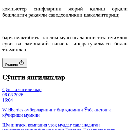
компьютер синфларини жорий қилиш орқали
бошланғич рақамли саводхонликни шакллантириш;
барча мактабгача таълим муассасаларини тоза ичимлик
суви ва замонавий гигиена инфратузилмаси билан
таъминлаш.
Уланиш
Cўнгги янгиликлар
Cўнгги янгиликлар
06.08.2026
16:04
Wildberries омборларининг бир қисмини Ўзбекистонга
кўчириши мумкин
Шунингдек, компания узоқ муддат сақланадиган