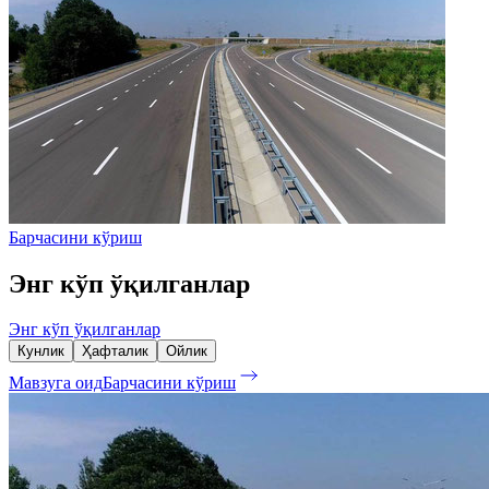
Барчасини кўриш
Энг кўп ўқилганлар
Энг кўп ўқилганлар
Кунлик
Ҳафталик
Ойлик
Мавзуга оид
Барчасини кўриш