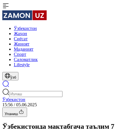
Ўзбекистон
Жаҳон
Сиёсат
Жиноят
Маданият
Спорт
Cаломатлик
Lifestyle
ўзб
Ўзбекистон
15:56 / 05.06.2025
Уланиш
Ўзбекистонда мактабгача таълим 7