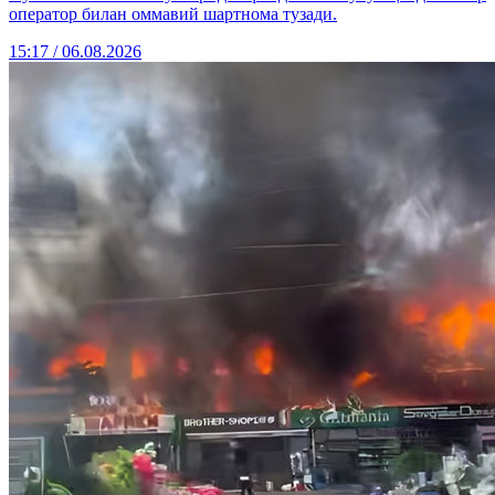
оператор билан оммавий шартнома тузади.
15:17 / 06.08.2026