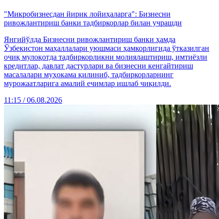
"Микробизнесдан йирик лойиҳаларга": Бизнесни
ривожлантириш банки тадбиркорлар билан учрашди
Янгийўлда Бизнесни ривожлантириш банки ҳамда
Ўзбекистон маҳаллалари уюшмаси ҳамкорлигида ўтказилган
очиқ мулоқотда тадбиркорликни молиялаштириш, имтиёзли
кредитлар, давлат дастурлари ва бизнесни кенгайтириш
масалалари муҳокама қилиниб, тадбиркорларнинг
мурожаатларига амалий ечимлар ишлаб чиқилди.
11:15 / 06.08.2026