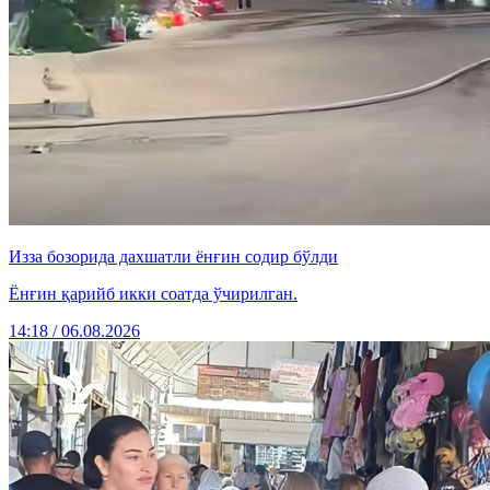
Изза бозорида дахшатли ёнғин содир бўлди
Ёнғин қарийб икки соатда ўчирилган.
14:18 / 06.08.2026