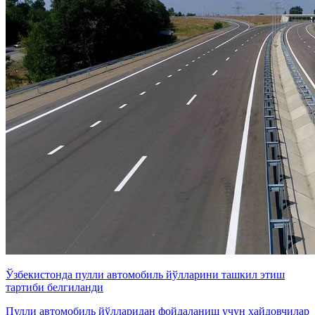
Ўзбекистонда пулли автомобиль йўлларини ташкил этиш
тартиби белгиланди
Пулли автомобиль йўлларидан фойдаланиш учун ҳайдовчилар