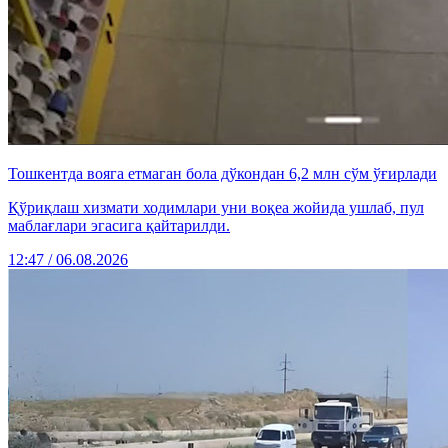
Тошкентда вояга етмаган бола дўкондан 6,2 млн сўм ўғирлади
Қўриқлаш хизмати ходимлари уни воқеа жойида ушлаб, пул
маблағлари эгасига қайтарилди.
12:47 / 06.08.2026