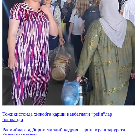
Тожикистонда ҳижобга қарши навбатдаги “рейд”лар
бошланди
Расмийлар тадбирни миллий қадриятларни асраш зарурати