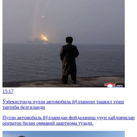
15:17
Ўзбекистонда пулли автомобиль йўлларини ташкил этиш
тартиби белгиланди
Пулли автомобиль йўлларидан фойдаланиш учун ҳайдовчилар
оператор билан оммавий шартнома тузади.