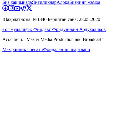
Биз ҳақимизда
Янгиликлар
Алоқа
Бизнинг жамоа
Шаҳодатнома: №1346 Берилган сана: 28.05.2020
Ғоя муаллифи: Фирдавс Фридунович Абдухаликов
Асосчиси: "Master Media Production and Broadcast"
Махфийлик сиёсати
Фойдаланиш шартлари