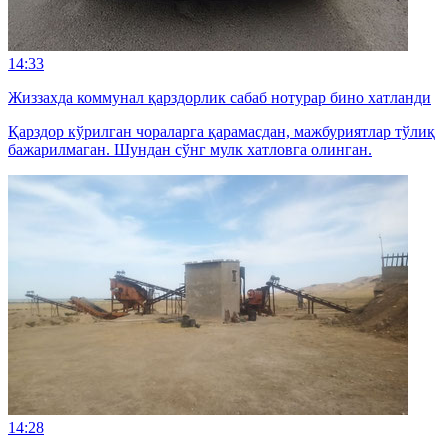
14:33
Жиззахда коммунал қарздорлик сабаб нотурар бино хатланди
Қарздор кўрилган чораларга қарамасдан, мажбуриятлар тўлиқ
бажарилмаган. Шундан сўнг мулк хатловга олинган.
14:28