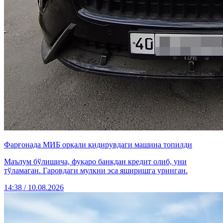
Фарғонада МИБ орқали қидирувдаги машина топилди
Маълум бўлишича, фуқаро банкдан кредит олиб, уни
тўламаган. Гаровдаги мулкни эса яширишга уринган.
14:38 / 10.08.2026