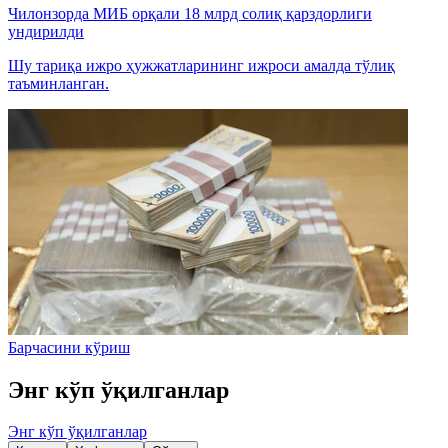
Чилонзорда МИБ орқали 18 млрд солиқ қарздорлиги
ундирилди
Шу тариқа ижро ҳужжатларининг ижроси амалда тўлиқ
таъминланган.
Барчасини кўриш
Энг кўп ўқилганлар
Энг кўп ўқилганлар