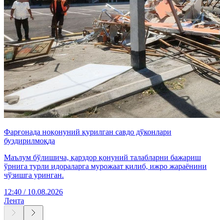
Фарғонада ноқонуний қурилган савдо дўконлари
буздирилмоқда
Маълум бўлишича, қарздор қонуний талабларни бажариш
ўрнига турли идораларга мурожаат қилиб, ижро жараёнини
чўзишга уринган.
12:40 / 10.08.2026
Лента