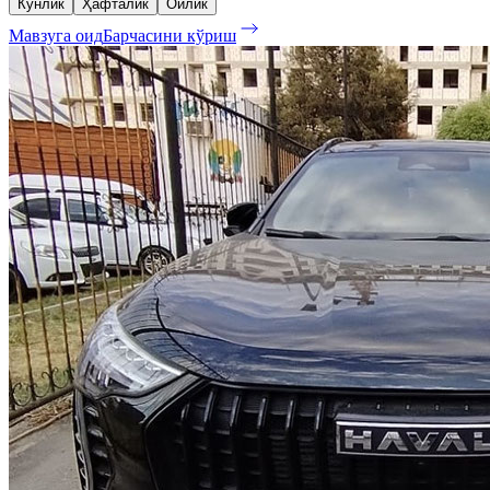
Кунлик
Ҳафталик
Ойлик
Мавзуга оид
Барчасини кўриш