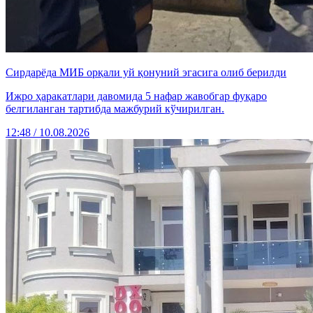
Сирдарёда МИБ орқали уй қонуний эгасига олиб берилди
Ижро ҳаракатлари давомида 5 нафар жавобгар фуқаро
белгиланган тартибда мажбурий кўчирилган.
12:48 / 10.08.2026