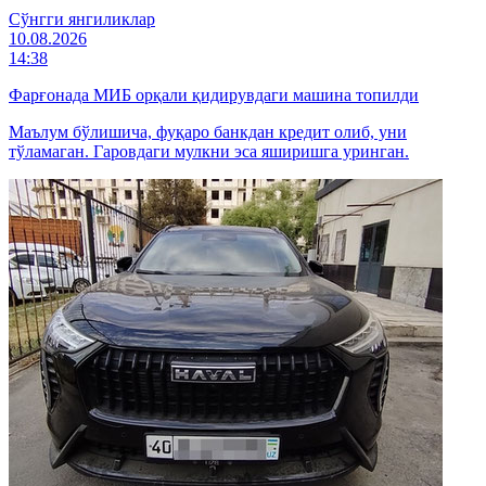
Cўнгги янгиликлар
10.08.2026
14:38
Фарғонада МИБ орқали қидирувдаги машина топилди
Маълум бўлишича, фуқаро банкдан кредит олиб, уни
тўламаган. Гаровдаги мулкни эса яширишга уринган.