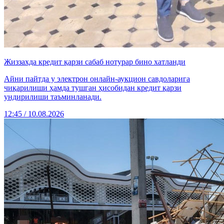
Жиззахда кредит қарзи сабаб нотурар бино хатланди
Айни пайтда у электрон онлайн-аукцион савдоларига
чиқарилиши ҳамда тушган ҳисобидан кредит қарзи
ундирилиши таъминланади.
12:45 / 10.08.2026