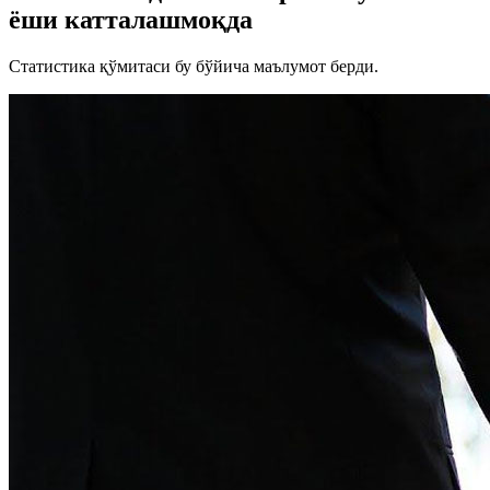
ёши катталашмоқда
Статистика қўмитаси бу бўйича маълумот берди.