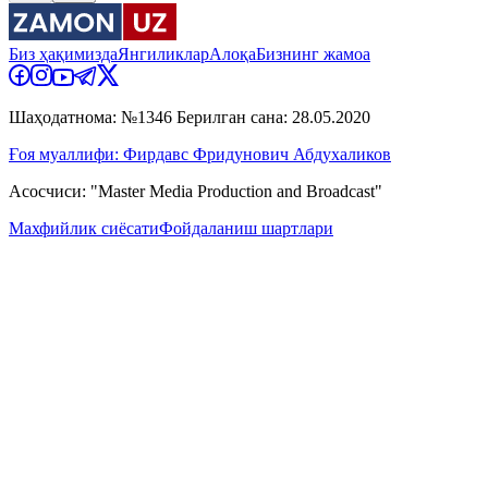
Биз ҳақимизда
Янгиликлар
Алоқа
Бизнинг жамоа
Шаҳодатнома: №1346 Берилган сана: 28.05.2020
Ғоя муаллифи: Фирдавс Фридунович Абдухаликов
Асосчиси: "Master Media Production and Broadcast"
Махфийлик сиёсати
Фойдаланиш шартлари