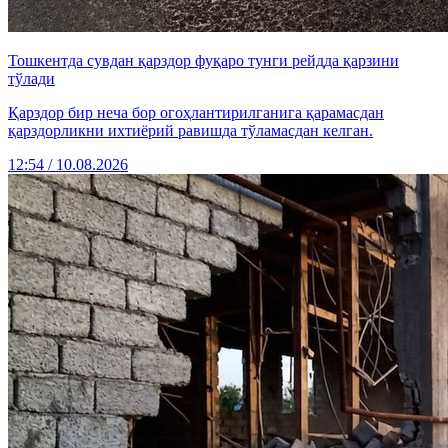
Тошкентда сувдан қарздор фуқаро тунги рейдда қарзини
тўлади
Қарздор бир неча бор огоҳлантирилганига қарамасдан
қарздорликни ихтиёрий равишда тўламасдан келган.
12:54 / 10.08.2026