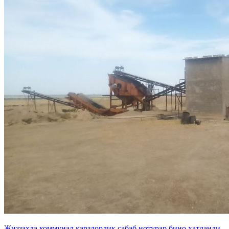
Жиззахда коммунал қарздорлик сабаб нотурар бино хатланди