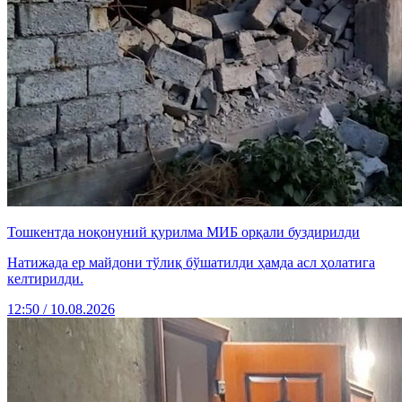
Тошкентда ноқонуний қурилма МИБ орқали буздирилди
Натижада ер майдони тўлиқ бўшатилди ҳамда асл ҳолатига
келтирилди.
12:50 / 10.08.2026