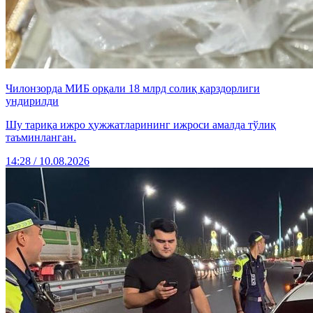
Чилонзорда МИБ орқали 18 млрд солиқ қарздорлиги
ундирилди
Шу тариқа ижро ҳужжатларининг ижроси амалда тўлиқ
таъминланган.
14:28 / 10.08.2026