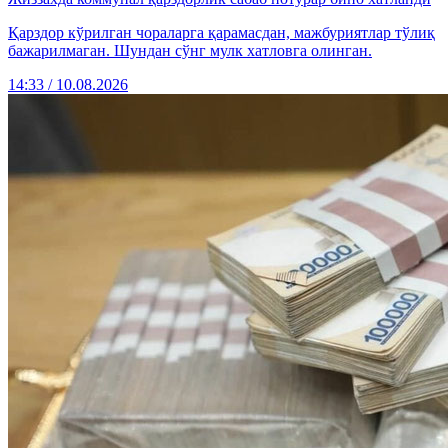
Қарздор кўрилган чораларга қарамасдан, мажбуриятлар тўлиқ
бажарилмаган. Шундан сўнг мулк хатловга олинган.
14:33 / 10.08.2026