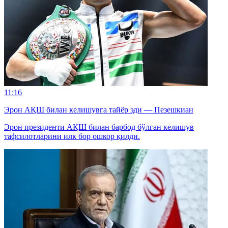
11:16
Эрон АҚШ билан келишувга тайёр эди — Пезешкиан
Эрон президенти АҚШ билан барбод бўлган келишув
тафсилотларини илк бор ошкор қилди.