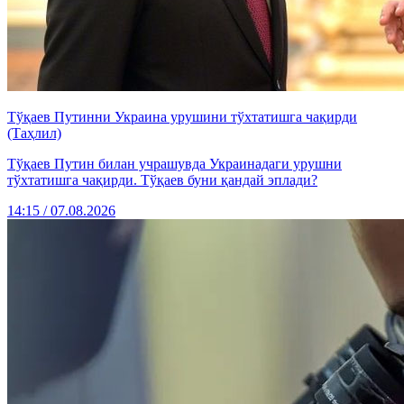
Тўқаев Путинни Украина урушини тўхтатишга чақирди
(Таҳлил)
Тўқаев Путин билан учрашувда Украинадаги урушни
тўхтатишга чақирди. Тўқаев буни қандай эплади?
14:15 / 07.08.2026