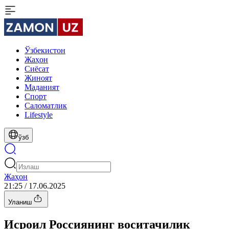
Ўзбекистон
Жаҳон
Сиёсат
Жиноят
Маданият
Спорт
Cаломатлик
Lifestyle
ўзб
Жаҳон
21:25 / 17.06.2025
Уланиш
Исроил Россиянинг воситачилик