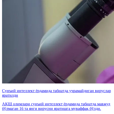
Сунъий интеллект ёрдамида табиатда учрамайдиган вируслар
яратилди
АҚШ олимлари сунъий интеллект ёрдамида табиатда мавжуд
бўлмаган 16 та янги вирусни яратишга муваффақ бўлди.