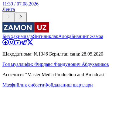
11:39 / 07.08.2026
Лента
Биз ҳақимизда
Янгиликлар
Алоқа
Бизнинг жамоа
Шаҳодатнома: №1346 Берилган сана: 28.05.2020
Ғоя муаллифи: Фирдавс Фридунович Абдухаликов
Асосчиси: "Master Media Production and Broadcast"
Махфийлик сиёсати
Фойдаланиш шартлари