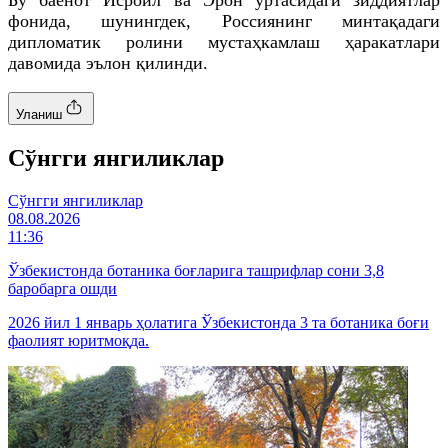
фонида, шунингдек, Россиянинг минтақадаги
дипломатик ролини мустаҳкамлаш ҳаракатлари
давомида эълон қилинди.
Уланиш
Cўнгги янгиликлар
Cўнгги янгиликлар
08.08.2026
11:36
Ўзбекистонда ботаника боғларига ташрифлар сони 3,8
баробарга ошди
2026 йил 1 январь ҳолатига Ўзбекистонда 3 та ботаника боғи
фаолият юритмоқда.