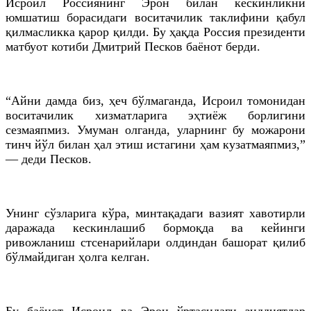
Исроил Россиянинг Эрон билан кескинликни
юмшатиш борасидаги воситачилик таклифини қабул
қилмасликка қарор қилди. Бу ҳақда Россия президенти
матбуот котиби Дмитрий Песков баёнот берди.
“Айни дамда биз, ҳеч бўлмаганда, Исроил томонидан
воситачилик хизматларига эҳтиёж борлигини
сезмаяпмиз. Умуман олганда, уларнинг бу можарони
тинч йўл билан ҳал этиш истагини ҳам кузатмаяпмиз,”
— деди Песков.
Унинг сўзларига кўра, минтақадаги вазият хавотирли
даражада кескинлашиб бормоқда ва кейинги
ривожланиш стсенарийлари олдиндан башорат қилиб
бўлмайдиган ҳолга келган.
Бу баёнот Исроил ва Эрон ўртасидаги зиддиятлар