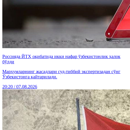
Россияда ЙТҲ оқибатида икки нафар ўзбекистонлик ҳалок
бўлди
Марҳумларнинг жасадлари суд-тиббий экспертизадан сўнг
Ўзбекистонга қайтарилади.
20:20 / 07.08.2026