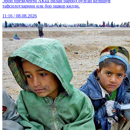
Эрон президенти АҚШ билан барбод бўлган келишув
тафсилотларини илк бор ошкор қилди.
11:16 / 08.08.2026