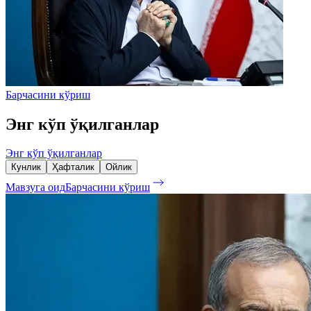
Барчасини кўриш
Энг кўп ўқилганлар
Энг кўп ўқилганлар
Кунлик
Ҳафталик
Ойлик
Мавзуга оид
Барчасини кўриш