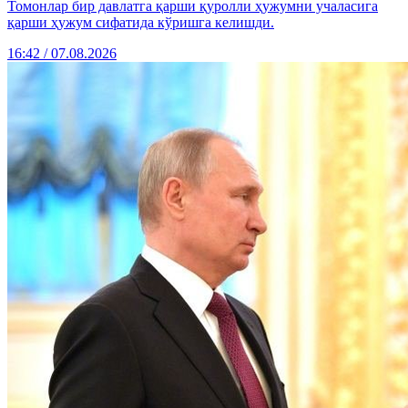
Томонлар бир давлатга қарши қуролли ҳужумни учаласига
қарши ҳужум сифатида кўришга келишди.
16:42 / 07.08.2026