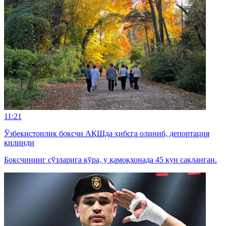
11:21
Ўзбекистонлик боксчи АҚШда ҳибсга олиниб, депортация
қилинди
Боксчининг сўзларига кўра, у қамоқхонада 45 кун сақланган.