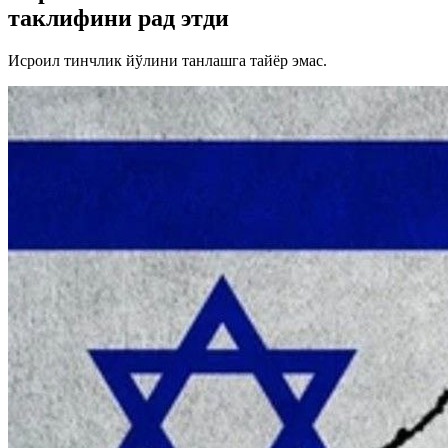
таклифини рад этди
Исроил тинчлик йўлини танлашга тайёр эмас.