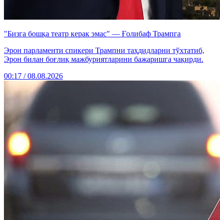
"Бизга бошқа театр керак эмас" — Ғолибаф Трампга
Эрон парламенти спикери Трампни таҳдидларни тўхтатиб,
Эрон билан боғлиқ мажбуриятларини бажаришга чақирди.
00:17 / 08.08.2026