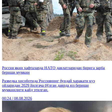
Россия яқин ҳафталарда НАТО давлатларидан бирига зарба
бериши мумкин
Разведка ҳисоботида Россиянинг бундай ҳаракати куз
ойларидан 2029 йилгача бўлган даврда юз бериши
мумкинлиги қайд этилган.
00:24 / 08.08.2026