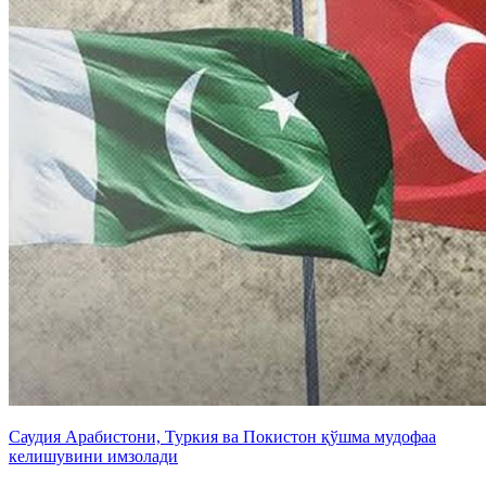
Саудия Арабистони, Туркия ва Покистон қўшма мудофаа
келишувини имзолади