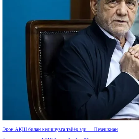
Эрон АҚШ билан келишувга тайёр эди — Пезешкиан