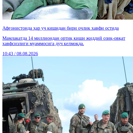
Афғонистонда ҳар уч кишидан бири очлик хавфи остида
Мамлакатда 14 миллиондан ортиқ киши жиддий озиқ-овқат
хавфсизлиги муаммосига дуч келмоқда.
10:43 / 08.08.2026