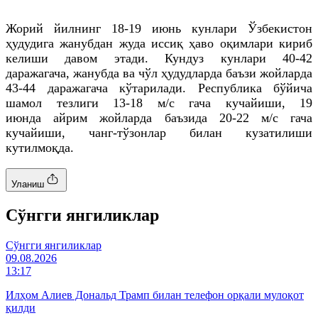
Жорий йилнинг 18-19 июнь кунлари Ўзбекистон
ҳудудига жанубдан жуда иссиқ ҳаво оқимлари кириб
келиши давом этади. Кундуз кунлари 40-42
даражагача, жанубда ва чўл ҳудудларда баъзи жойларда
43-44 даражагача кўтарилади. Республика бўйича
шамол тезлиги 13-18 м/с гача кучайиши, 19
июнда айрим жойларда баъзида 20-22 м/с гача
кучайиши, чанг-тўзонлар билан кузатилиши
кутилмоқда.
Уланиш
Cўнгги янгиликлар
Cўнгги янгиликлар
09.08.2026
13:17
Илҳом Алиев Дональд Трамп билан телефон орқали мулоқот
қилди