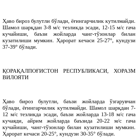
Ҳаво бироз булутли бўлади, ёғингарчилик кутилмайди.
Шамол шарқдан 3-8 м/с тезликда эсади, 12-15 м/с гача
кучайиши, баъзи жойларда чанг-тўзонлар билан
кузатилиши мумкин. Ҳарорат кечаси 25-27°, кундузи
37-39° бўлади.
ҚОРАҚАЛПОҒИСТОН РEСПУБЛИКАСИ, ХОРАЗМ
ВИЛОЯТИ
Ҳаво бироз булутли, баъзи жойларда ўзгарувчан
бўлади, ёғингарчилик кутилмайди. Шамол шарқдан 7-
12 м/с тезликда эсади, баъзи жойларда 13-18 м/с гача
кучаяди, айрим жойларда баъзида 20-22 м/с гача
кучайиши, чанг-тўзонлар билан кузатилиши мумкин.
Ҳарорат кечаси 20-25°, кундузи 30-35° бўлади.