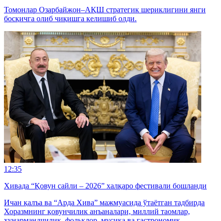
Томонлар Озарбайжон–АҚШ стратегик шериклигини янги
босқичга олиб чиқишга келишиб олди.
12:35
Хивада “Қовун сайли – 2026” халқаро фестивали бошланди
Ичан қалъа ва “Арда Хива” мажмуасида ўтаётган тадбирда
Хоразмнинг қовунчилик анъаналари, миллий таомлар,
ҳунармандчилик, фольклор, мусиқа ва гастрономик