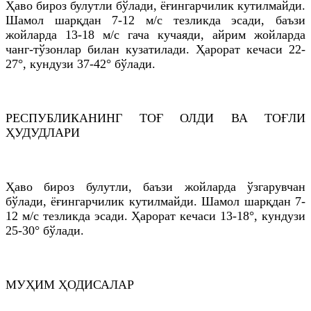
Ҳаво бироз булутли бўлади, ёғингарчилик кутилмайди.
Шамол шарқдан 7-12 м/с тезликда эсади, баъзи
жойларда 13-18 м/с гача кучаяди, айрим жойларда
чанг-тўзонлар билан кузатилади. Ҳарорат кечаси 22-
27°, кундузи 37-42° бўлади.
РEСПУБЛИКАНИНГ ТОҒ ОЛДИ ВА ТОҒЛИ
ҲУДУДЛАРИ
Ҳаво бироз булутли, баъзи жойларда ўзгарувчан
бўлади, ёғингарчилик кутилмайди. Шамол шарқдан 7-
12 м/с тезликда эсади. Ҳарорат кечаси 13-18°, кундузи
25-30° бўлади.
МУҲИМ ҲОДИСАЛАР