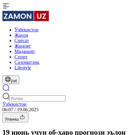
Ўзбекистон
Жаҳон
Сиёсат
Жиноят
Маданият
Спорт
Cаломатлик
Lifestyle
ўзб
Ўзбекистон
06:07 / 19.06.2025
Уланиш
19 июнь учун об-ҳаво прогнози эълон