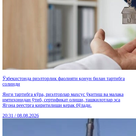
Ўзбекистонда риэлторлик фаолияти қонун билан тартибга
солинди
Янги тартибга кўра, риэлторлар махсус ўқитиш ва малака
имтиҳонидан ўтиб, сертификат олиши, ташкилотлар эса
Ягона реестрга киритилиши керак бўлади.
20:31 / 08.08.2026