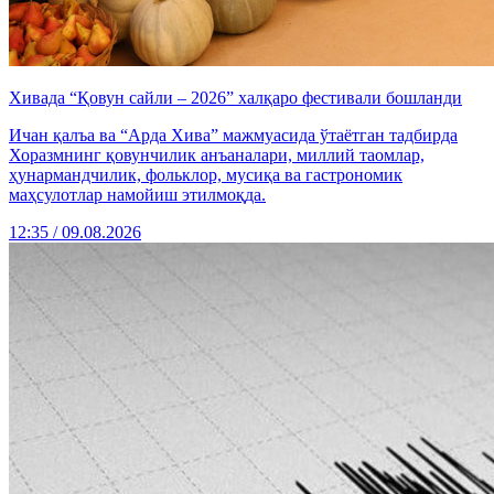
Хивада “Қовун сайли – 2026” халқаро фестивали бошланди
Ичан қалъа ва “Арда Хива” мажмуасида ўтаётган тадбирда
Хоразмнинг қовунчилик анъаналари, миллий таомлар,
ҳунармандчилик, фольклор, мусиқа ва гастрономик
маҳсулотлар намойиш этилмоқда.
12:35 / 09.08.2026