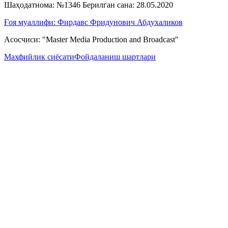
Шаҳодатнома: №1346 Берилган сана: 28.05.2020
Ғоя муаллифи: Фирдавс Фридунович Абдухаликов
Асосчиси: "Master Media Production and Broadcast"
Махфийлик сиёсати
Фойдаланиш шартлари