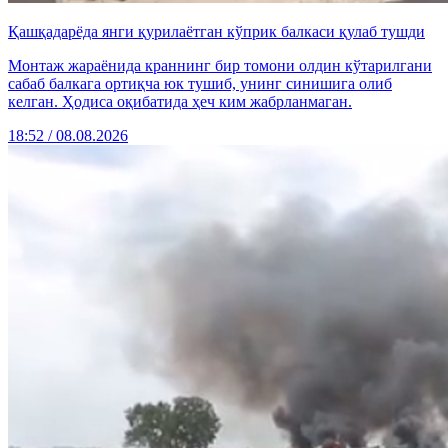
Қашқадарёда янги қурилаётган кўприк балкаси қулаб тушди
Монтаж жараёнида краннинг бир томони олдин кўтарилгани
сабаб балкага ортиқча юк тушиб, унинг синишига олиб
келган. Ҳодиса оқибатида ҳеч ким жабрланмаган.
18:52 / 08.08.2026