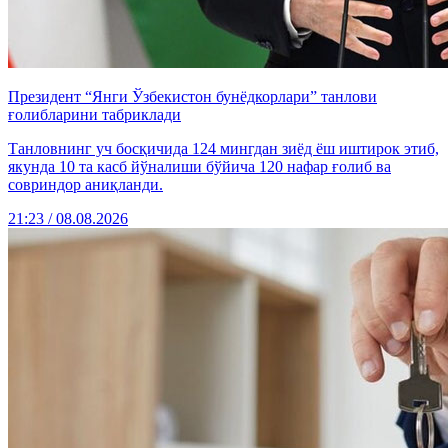
Президент “Янги Ўзбекистон бунёдкорлари” танлови
ғолибларини табриклади
Танловнинг уч босқичида 124 мингдан зиёд ёш иштирок этиб,
якунда 10 та касб йўналиши бўйича 120 нафар ғолиб ва
совриндор аниқланди.
21:23 / 08.08.2026