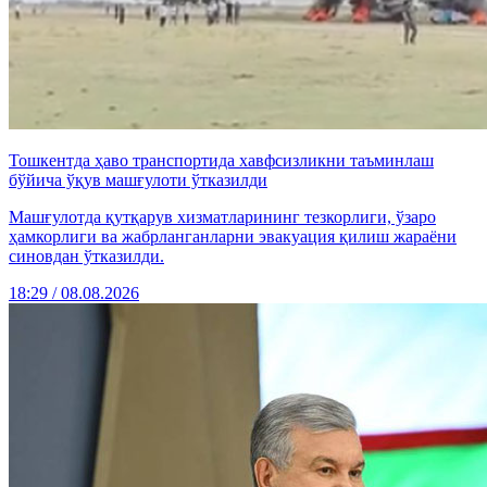
Тошкентда ҳаво транспортида хавфсизликни таъминлаш
бўйича ўқув машғулоти ўтказилди
Машғулотда қутқарув хизматларининг тезкорлиги, ўзаро
ҳамкорлиги ва жабрланганларни эвакуация қилиш жараёни
синовдан ўтказилди.
18:29 / 08.08.2026