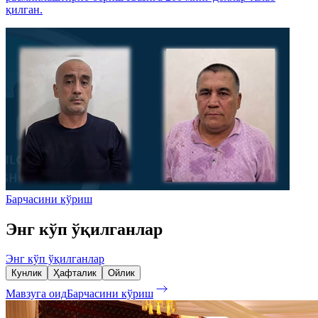
қилган.
Барчасини кўриш
Энг кўп ўқилганлар
Энг кўп ўқилганлар
Кунлик
Ҳафталик
Ойлик
Мавзуга оид
Барчасини кўриш