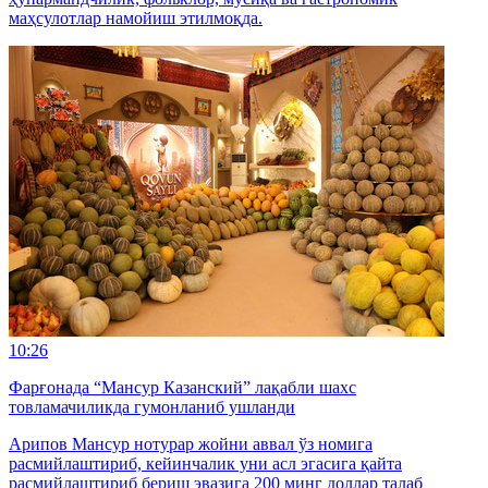
маҳсулотлар намойиш этилмоқда.
10:26
Фарғонада “Мансур Казанский” лақабли шахс
товламачиликда гумонланиб ушланди
Арипов Мансур нотурар жойни аввал ўз номига
расмийлаштириб, кейинчалик уни асл эгасига қайта
расмийлаштириб бериш эвазига 200 минг доллар талаб