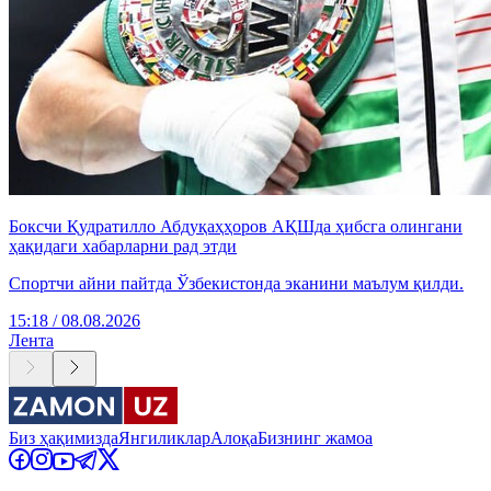
Боксчи Қудратилло Абдуқаҳҳоров АҚШда ҳибсга олингани
ҳақидаги хабарларни рад этди
Спортчи айни пайтда Ўзбекистонда эканини маълум қилди.
15:18 / 08.08.2026
Лента
Биз ҳақимизда
Янгиликлар
Алоқа
Бизнинг жамоа