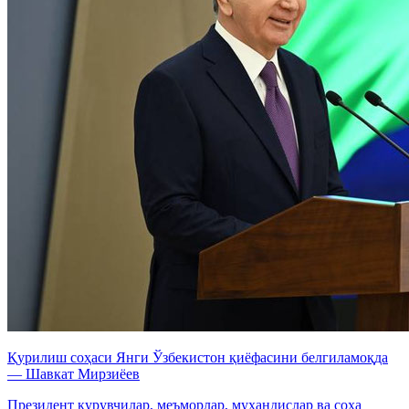
Қурилиш соҳаси Янги Ўзбекистон қиёфасини белгиламоқда
— Шавкат Мирзиёев
Президент қурувчилар, меъморлар, муҳандислар ва соҳа