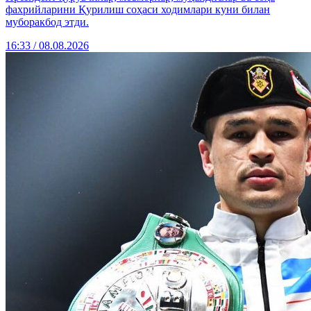
фахрийларини Қурилиш соҳаси ходимлари куни билан
муборакбод этди.
16:33 / 08.08.2026