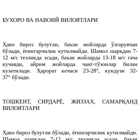
БУХОРО ВА НАВОИЙ ВИЛОЯТЛАРИ
Ҳаво бироз булутли, баъзи жойларда ўзгарувчан
бўлади, ёғингарчилик кутилмайди. Шамол шарқдан 7-
12 м/с тезликда эсади, баъзи жойларда 13-18 м/с гача
кучаяди, айрим жойларда чанг-тўзонлар билан
кузатилади. Ҳарорат кечаси 23-28°, кундузи 32-
37° бўлади.
ТОШКEНТ, СИРДАРЁ, ЖИЗЗАХ, САМАРҚАНД
ВИЛОЯТЛАРИ
Ҳаво бироз булутли бўлади, ёғингарчилик кутилмайди.
Шамол шарқдан 7-12 м/с тезликда эсади, баъзи