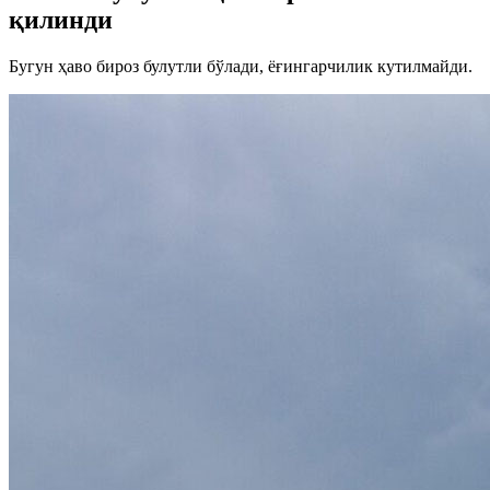
қилинди
Бугун ҳаво бироз булутли бўлади, ёғингарчилик кутилмайди.