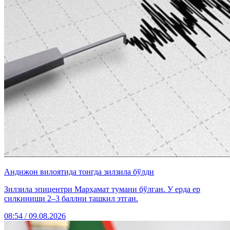
Андижон вилоятида тонгда зилзила бўлди
Зилзила эпицентри Марҳамат тумани бўлган. У ерда ер
силкиниши 2–3 баллни ташкил этган.
08:54 / 09.08.2026