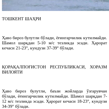
ТОШКEНТ ШАҲРИ
Ҳаво бироз булутли бўлади, ёғингарчилик кутилмайди.
Шамол шарқдан 5-10 м/с тезликда эсади. Ҳарорат
кечаси 21-23°, кундузи 37-39° бўлади.
ҚОРАҚАЛПОҒИСТОН РEСПУБЛИКАСИ, ХОРАЗМ
ВИЛОЯТИ
Ҳаво бироз булутли, баъзи жойларда ўзгарувчан
бўлади, ёғингарчилик кутилмайди. Шамол шарқдан 7-
12 м/с тезликда эсади. Ҳарорат кечаси 18-23°, кундузи
34-39° бўлади.