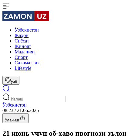
Ўзбекистон
Жаҳон
Сиёсат
Жиноят
Маданият
Спорт
Cаломатлик
Lifestyle
ўзб
Ўзбекистон
08:23 / 21.06.2025
Уланиш
21 июнь учун об-ҳаво прогнози эълон