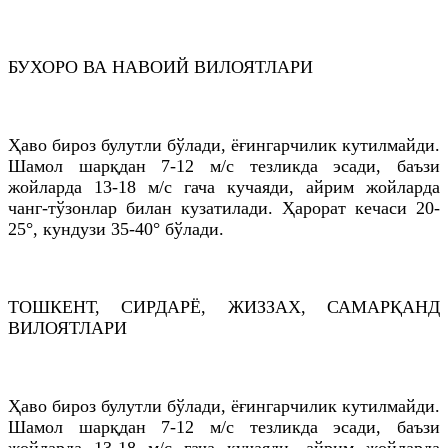
БУХОРО ВА НАВОИЙ ВИЛОЯТЛАРИ
Ҳаво бироз булутли бўлади, ёғингарчилик кутилмайди.
Шамол шарқдан 7-12 м/с тезликда эсади, баъзи
жойларда 13-18 м/с гача кучаяди, айрим жойларда
чанг-тўзонлар билан кузатилади. Ҳарорат кечаси 20-
25°, кундузи 35-40° бўлади.
ТОШКEНТ, СИРДАРЁ, ЖИЗЗАХ, САМАРҚАНД
ВИЛОЯТЛАРИ
Ҳаво бироз булутли бўлади, ёғингарчилик кутилмайди.
Шамол шарқдан 7-12 м/с тезликда эсади, баъзи
жойларда 13-18 м/с гача кучаяди, айрим жойларда