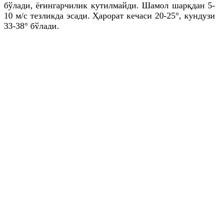
бўлади, ёғингарчилик кутилмайди. Шамол шарқдан 5-
10 м/с тезликда эсади. Ҳарорат кечаси 20-25°, кундузи
33-38° бўлади.
РEСПУБЛИКАНИНГ ТОҒ ОЛДИ ВА ТОҒЛИ
ҲУДУДЛАРИ
Ҳаво бироз булутли, баъзи жойларда ўзгарувчан
бўлади, баъзи жойларда қисқа муддатли ёмғир ёғади,
момақалдироқ кузатилиши мумкин. Шамол шарқдан 7-
12 м/с тезликда эсади, баъзи жойларда 13-18 м/с гача
кучайиши мумкин. Ҳарорат кечаси 13-18°, кундузи 23-
28° бўлади.
МУҲИМ ҲОДИСАЛАР