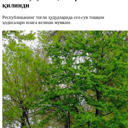
қилинди
Республиканинг тоғли ҳудудларида сел-сув тошқин
ҳодисалари юзага келиши мумкин.