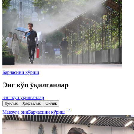
Барчасини кўриш
Энг кўп ўқилганлар
Энг кўп ўқилганлар
Кунлик
Ҳафталик
Ойлик
Мавзуга оид
Барчасини кўриш