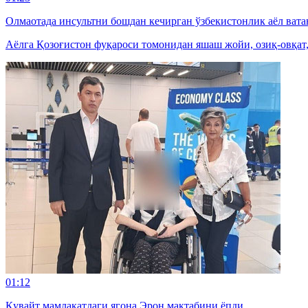
Олмаотада инсультни бошдан кечирган ўзбекистонлик аёл вата
Аёлга Қозоғистон фуқароси томонидан яшаш жойи, озиқ-овқат
01:12
Қувайт мамлакатдаги ягона Эрон мактабини ёпди