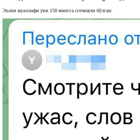
Эълон муаллифи уни 150 мингга сотмоқчи бўлган.