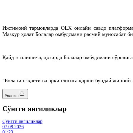
Ижтимоий тармоқларда OLX онлайн савдо платформаси
Мазкур ҳолат Болалар омбудсмани расмий муносабат б
Қайд
этилишича
, ҳозирда Болалар омбудсмани сўровиг
“Боланинг ҳаёти ва эркинлигига қарши бундай жиноий 
Уланиш
Cўнгги янгиликлар
Cўнгги янгиликлар
07.08.2026
01:23