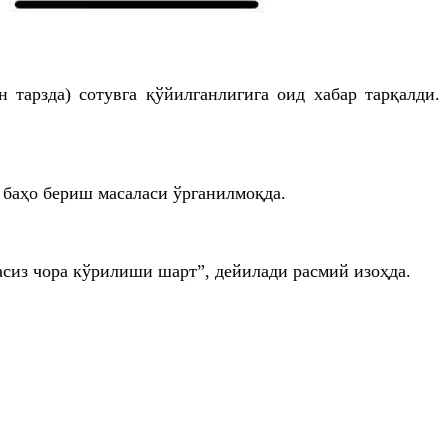
тарзда) сотувга қўйилганлигига оид хабар тарқалди.
 баҳо бериш масаласи ўрганилмоқда.
асиз чора кўрилиши шарт”, дейилади расмий изоҳда.