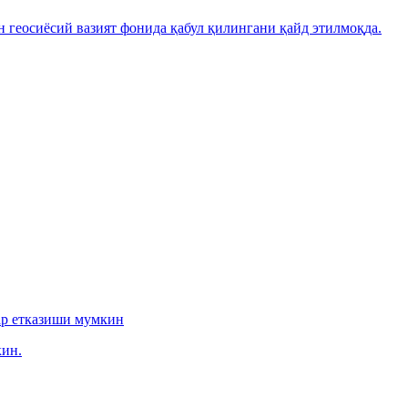
н геосиёсий вазият фонида қабул қилингани қайд этилмоқда.
ар етказиши мумкин
ин.