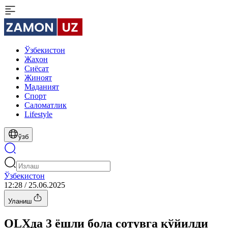
Ўзбекистон
Жаҳон
Сиёсат
Жиноят
Маданият
Спорт
Cаломатлик
Lifestyle
ўзб
Ўзбекистон
12:28 / 25.06.2025
Уланиш
OLXда 3 ёшли бола сотувга қўйилди