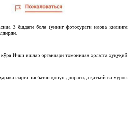
да 3 ёшдаги бола (унинг фотосурати илова қилинган 
илдирди.
а кўра Ички ишлар органлари томонидан ҳолатга ҳуқуқий
ҳаракатларга нисбатан қонун доирасида қатъий ва мурос