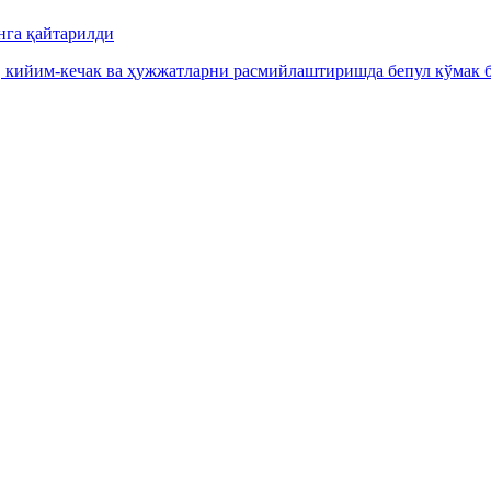
нга қайтарилди
, кийим-кечак ва ҳужжатларни расмийлаштиришда бепул кўмак б