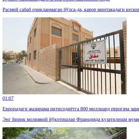
Расмий сабаб очиқланмаган бўлса-да, қарор минтақадаги кески
01:07
Европадаги жазирама иқтисодиётга 800 миллиард еврогача зар
Энг йирик молиявий йўқотишлар Францияда кузатилиши мумк