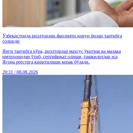
Ўзбекистонда риэлторлик фаолияти қонун билан тартибга
солинди
Янги тартибга кўра, риэлторлар махсус ўқитиш ва малака
имтиҳонидан ўтиб, сертификат олиши, ташкилотлар эса
Ягона реестрга киритилиши керак бўлади.
20:31 / 08.08.2026