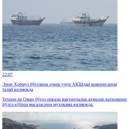
22:07
Эрон Ҳормуз бўғозини очиш учун АҚШдан компенсация
талаб қилмоқда
Теҳрон ва Оман бўғоз орқали вақтинчалик кемалар қатновини
йўлга қўйиш масаласини муҳокама қилмоқда.