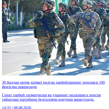
30 йилдан ортиқ хизмат қилган ҳарбийларнинг пенсияси 100
фоизгача оширилади
Сенат ҳарбий хизматчилар ва уларнинг оилаларига пенсия
тайинлаш тартибини белгиловчи қонунни маъқуллади.
14:33 / 08.08.2026