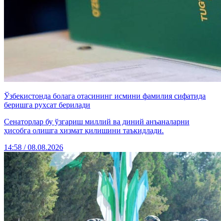
Ўзбекистонда болага отасининг исмини фамилия сифатида
беришга рухсат берилади
Сенаторлар бу ўзгариш миллий ва диний анъаналарни
ҳисобга олишга хизмат қилишини таъкидлади.
14:58 / 08.08.2026