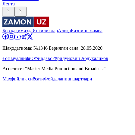
Лента
Биз ҳақимизда
Янгиликлар
Алоқа
Бизнинг жамоа
Шаҳодатнома: №1346 Берилган сана: 28.05.2020
Ғоя муаллифи: Фирдавс Фридунович Абдухаликов
Асосчиси: "Master Media Production and Broadcast"
Махфийлик сиёсати
Фойдаланиш шартлари