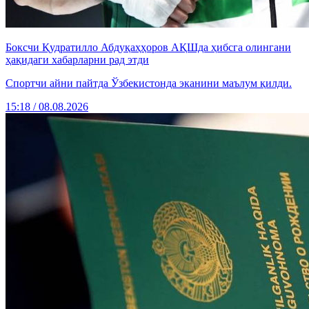
Боксчи Қудратилло Абдуқаҳҳоров АҚШда ҳибсга олингани
ҳақидаги хабарларни рад этди
Спортчи айни пайтда Ўзбекистонда эканини маълум қилди.
15:18 / 08.08.2026