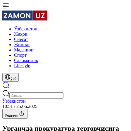
Ўзбекистон
Жаҳон
Сиёсат
Жиноят
Маданият
Спорт
Cаломатлик
Lifestyle
ўзб
Ўзбекистон
10:51 / 25.06.2025
Уланиш
Урганчда прокуратура терговчисига