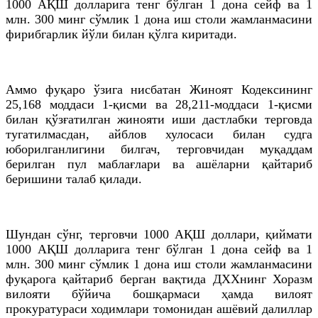
1000 АҚШ долларига тенг бўлган 1 дона сейф ва 1
млн. 300 минг сўмлик 1 дона иш столи жамланмасини
фирибгарлик йўли билан қўлга киритади.
Аммо фуқаро ўзига нисбатан Жиноят Кодексининг
25,168 моддаси 1-қисми ва 28,211-моддаси 1-қисми
билан қўзғатилган жинояти иши дастлабки терговда
тугатилмасдан, айблов хулосаси билан судга
юборилганлигини билгач, терговчидан муқаддам
берилган пул маблағлари ва ашёларни қайтариб
беришини талаб қилади.
Шундан сўнг, терговчи 1000 АҚШ доллари, қиймати
1000 АҚШ долларига тенг бўлган 1 дона сейф ва 1
млн. 300 минг сўмлик 1 дона иш столи жамланмасини
фуқарога қайтариб берган вақтида ДХХнинг Хоразм
вилояти бўйича бошқармаси ҳамда вилоят
прокуратураси ходимлари томонидан ашёвий далиллар