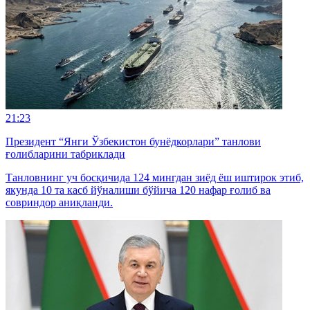
21:23
Президент “Янги Ўзбекистон бунёдкорлари” танлови
ғолибларини табриклади
Танловнинг уч босқичида 124 мингдан зиёд ёш иштирок этиб,
якунда 10 та касб йўналиши бўйича 120 нафар ғолиб ва
совриндор аниқланди.