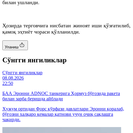
билан ушланди.
Ҳозирда терговчига нисбатан жиноят иши қўзғатилиб,
қамоқ эҳтиёт чораси қўлланилди.
Уланиш
Cўнгги янгиликлар
Cўнгги янгиликлар
08.08.2026
22:50
БАА Эронни ADNOC танкерига Ҳормуз бўғозида ракета
билан зарба беришда айблади
Ҳужум ортидан Форс кўрфази давлатлари Эронни қоралаб,
бўғозни халқаро кемалар қатнови учун очиқ сақлашга
чақирди.