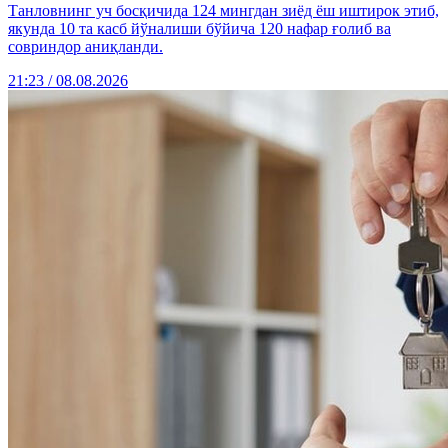
Танловнинг уч босқичида 124 мингдан зиёд ёш иштирок этиб,
якунда 10 та касб йўналиши бўйича 120 нафар ғолиб ва
совриндор аниқланди.
21:23 / 08.08.2026