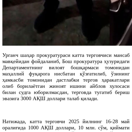
Урганч шаҳар прокуратураси катта терговчиси мансаб
мавқейидан фойдаланиб, Бош прокуратура ҳузуридаги
Департаментнинг вилоят бошқармаси томонидан
маҳаллий фуқарога нисбатан қўзғатилиб, ўзининг
ҳамкасби томонидан дастлабки тергов ҳаракатлари
олиб борилаётган жиноят ишини айблов хулосаси
билан судга юборилмасдан, терговда тугатиб бериш
эвазига 3000 АҚШ доллари талаб қилади.
Натижада, катта терговчи 2025 йилнинг 16-28 май
оралиғида 1000 АҚШ доллари, 10 млн. сўм, қиймати