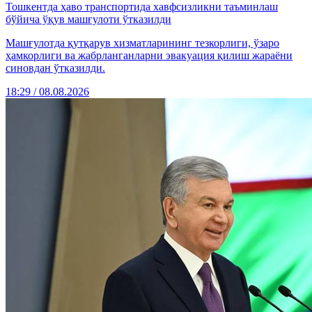
Тошкентда ҳаво транспортида хавфсизликни таъминлаш
бўйича ўқув машғулоти ўтказилди
Машғулотда қутқарув хизматларининг тезкорлиги, ўзаро
ҳамкорлиги ва жабрланганларни эвакуация қилиш жараёни
синовдан ўтказилди.
18:29 / 08.08.2026