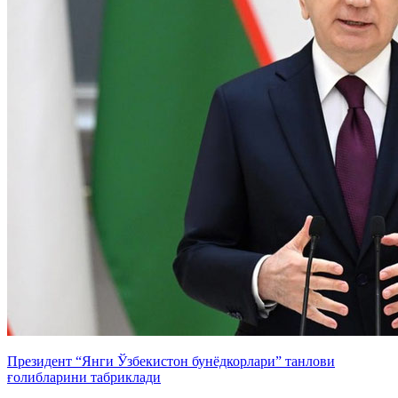
Президент “Янги Ўзбекистон бунёдкорлари” танлови
ғолибларини табриклади