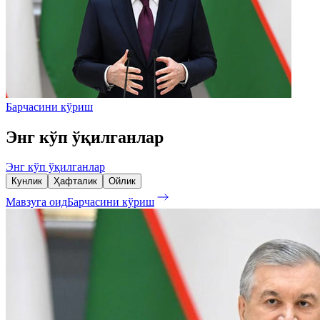
Барчасини кўриш
Энг кўп ўқилганлар
Энг кўп ўқилганлар
Кунлик
Ҳафталик
Ойлик
Мавзуга оид
Барчасини кўриш