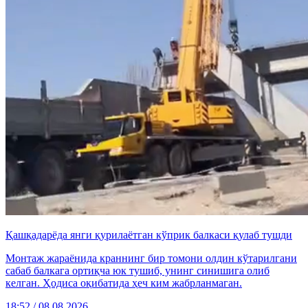
Қашқадарёда янги қурилаётган кўприк балкаси қулаб тушди
Монтаж жараёнида краннинг бир томони олдин кўтарилгани
сабаб балкага ортиқча юк тушиб, унинг синишига олиб
келган. Ҳодиса оқибатида ҳеч ким жабрланмаган.
18:52 / 08.08.2026