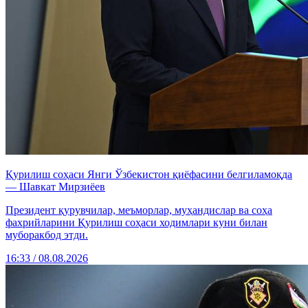
Қурилиш соҳаси Янги Ўзбекистон қиёфасини белгиламоқда
— Шавкат Мирзиёев
Президент қурувчилар, меъморлар, муҳандислар ва соҳа
фахрийларини Қурилиш соҳаси ходимлари куни билан
муборакбод этди.
16:33 / 08.08.2026