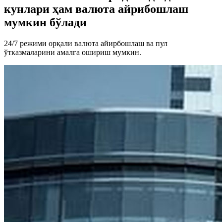
кунлари ҳам валюта айрибошлаш
мумкин бўлади
24/7 режими орқали валюта айирбошлаш ва пул
ўтказмаларини амалга ошириш мумкин.