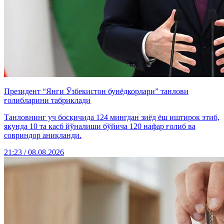
Президент “Янги Ўзбекистон бунёдкорлари” танлови
ғолибларини табриклади
Танловнинг уч босқичида 124 мингдан зиёд ёш иштирок этиб,
якунда 10 та касб йўналиши бўйича 120 нафар ғолиб ва
совриндор аниқланди.
21:23 / 08.08.2026