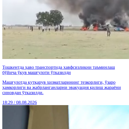
Тошкентда ҳаво транспортида хавфсизликни таъминлаш
бўйича ўқув машғулоти ўтказилди
Машғулотда қутқарув хизматларининг тезкорлиги, ўзаро
ҳамкорлиги ва жабрланганларни эвакуация қилиш жараёни
синовдан ўтказилди.
18:29 / 08.08.2026