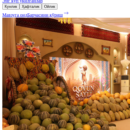
Энг кўп ўқилганлар
Кунлик
Ҳафталик
Ойлик
Мавзуга оид
Барчасини кўриш