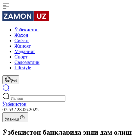
Ўзбекистон
Жаҳон
Сиёсат
Жиноят
Маданият
Спорт
Cаломатлик
Lifestyle
ўзб
Ўзбекистон
07:53 / 28.06.2025
Уланиш
Ўзбекистон банкларида энди дам олиш