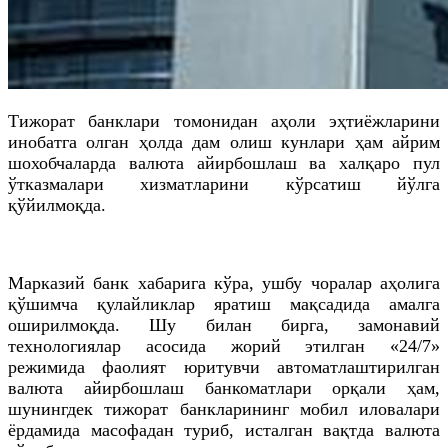
Тижорат банклари томонидан аҳоли эҳтиёжларини
инобатга олган ҳолда дам олиш кунлари ҳам айрим
шохобчаларда валюта айирбошлаш ва халқаро пул
ўтказмалари хизматларини кўрсатиш йўлга
қўйилмоқда.
Марказий банк хабарига кўра, ушбу чоралар аҳолига
қўшимча қулайликлар яратиш мақсадида амалга
оширилмоқда. Шу билан бирга, замонавий
технологиялар асосида жорий этилган «24/7»
режимида фаолият юритувчи автоматлаштирилган
валюта айирбошлаш банкоматлари орқали ҳам,
шунингдек тижорат банкларининг мобил иловалари
ёрдамида масофадан туриб, исталган вақтда валюта