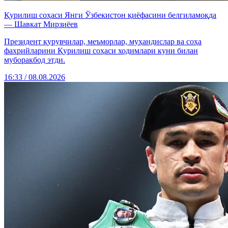
Қурилиш соҳаси Янги Ўзбекистон қиёфасини белгиламоқда
— Шавкат Мирзиёев
Президент қурувчилар, меъморлар, муҳандислар ва соҳа
фахрийларини Қурилиш соҳаси ходимлари куни билан
муборакбод этди.
16:33 / 08.08.2026