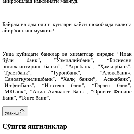
айирбошлаш имконияти мавжуд.
Байрам ва дам олиш кунлари қайси шохобчада валюта
айирбошлаш мумкин?
Унда қуйидаги банклар ва хизматлар киради: “Ипак
йўли банк”, "Ўзмиллийбанк", “Биснесни
ривожлантириш банки”, "Агробанк", "Ҳамкорбанк",
"Трастбанк", "Туронбанк", "Алоқабанк»,
"Саноатқурилишбанк", “Халқ банки”, "Асакабанк",
"ИнфинБанк", “Ипотека банк”, “Гарант банк”,
"МКбанк", “Ациа Аллиансе Банк”, “Ориент Финанс
Банк”, “Тенге банк”.
Уланиш
Cўнгги янгиликлар