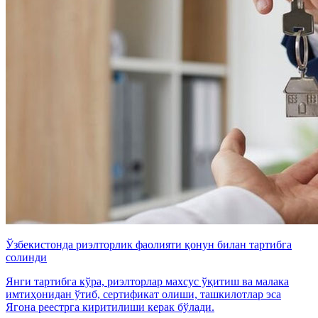
Ўзбекистонда риэлторлик фаолияти қонун билан тартибга
солинди
Янги тартибга кўра, риэлторлар махсус ўқитиш ва малака
имтиҳонидан ўтиб, сертификат олиши, ташкилотлар эса
Ягона реестрга киритилиши керак бўлади.