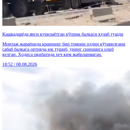
Қашқадарёда янги қурилаётган кўприк балкаси қулаб тушди
Монтаж жараёнида краннинг бир томони олдин кўтарилгани
сабаб балкага ортиқча юк тушиб, унинг синишига олиб
келган. Ҳодиса оқибатида ҳеч ким жабрланмаган.
18:52 / 08.08.2026