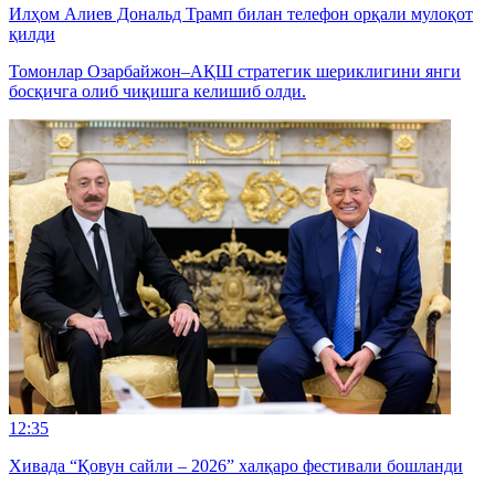
Илҳом Алиев Дональд Трамп билан телефон орқали мулоқот
қилди
Томонлар Озарбайжон–АҚШ стратегик шериклигини янги
босқичга олиб чиқишга келишиб олди.
12:35
Хивада “Қовун сайли – 2026” халқаро фестивали бошланди