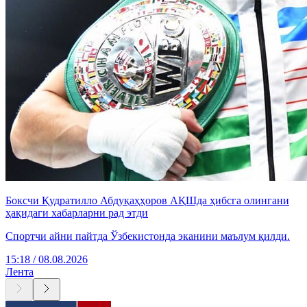
Боксчи Қудратилло Абдуқаҳҳоров АҚШда ҳибсга олингани
ҳақидаги хабарларни рад этди
Спортчи айни пайтда Ўзбекистонда эканини маълум қилди.
15:18 / 08.08.2026
Лента