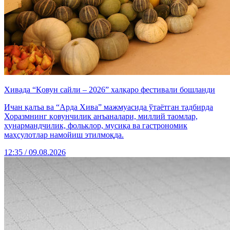
Хивада “Қовун сайли – 2026” халқаро фестивали бошланди
Ичан қалъа ва “Арда Хива” мажмуасида ўтаётган тадбирда
Хоразмнинг қовунчилик анъаналари, миллий таомлар,
ҳунармандчилик, фольклор, мусиқа ва гастрономик
маҳсулотлар намойиш этилмоқда.
12:35 / 09.08.2026