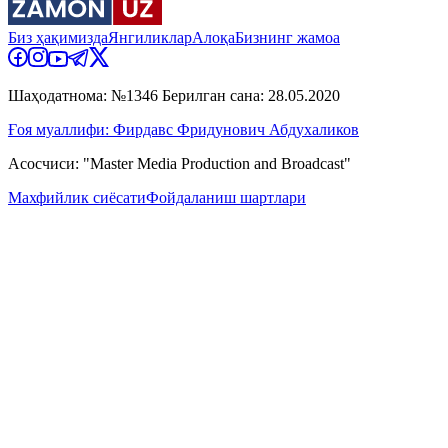
Биз ҳақимизда
Янгиликлар
Алоқа
Бизнинг жамоа
Шаҳодатнома: №1346 Берилган сана: 28.05.2020
Ғоя муаллифи: Фирдавс Фридунович Абдухаликов
Асосчиси: "Master Media Production and Broadcast"
Махфийлик сиёсати
Фойдаланиш шартлари