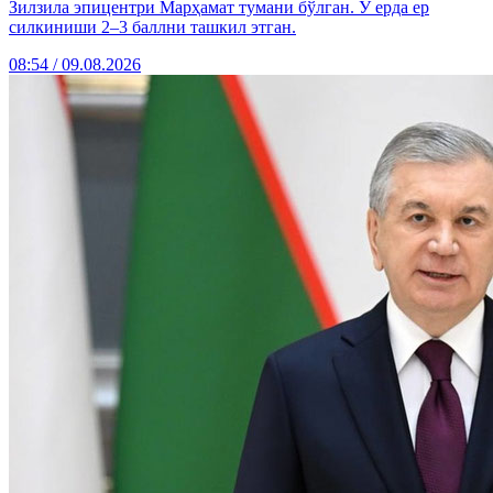
Зилзила эпицентри Марҳамат тумани бўлган. У ерда ер
силкиниши 2–3 баллни ташкил этган.
08:54 / 09.08.2026