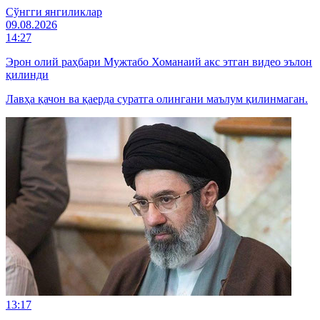
Cўнгги янгиликлар
09.08.2026
14:27
Эрон олий раҳбари Мужтабо Хоманаий акс этган видео эълон
қилинди
Лавҳа қачон ва қаерда суратга олингани маълум қилинмаган.
13:17