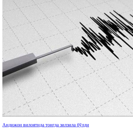
Андижон вилоятида тонгда зилзила бўлди