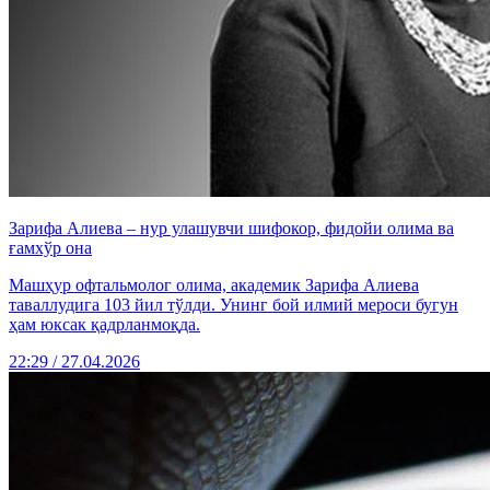
Зарифа Алиева – нур улашувчи шифокор, фидойи олима ва
ғамхўр она
Машҳур офтальмолог олима, академик Зарифа Алиева
таваллудига 103 йил тўлди. Унинг бой илмий мероси бугун
ҳам юксак қадрланмоқда.
22:29 / 27.04.2026