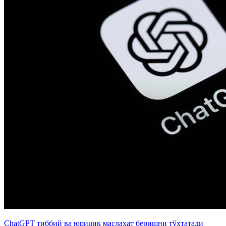
ChatGPT тиббий ва юридик маслаҳат беришни тўхтатади