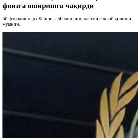
фоизга оширишга чақирди
50 фоизлик нарх ўсиши – 50 миллион ҳаётни сақлаб қолиши
мумкин.