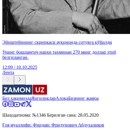
Эйнштейннинг скрипкаси аукционда сотувга қўйилди
Унинг бошланғич нархи тахминан 270 минг доллар этиб
белгиланган.
12:09 / 10.10.2025
Лента
Биз ҳақимизда
Янгиликлар
Алоқа
Бизнинг жамоа
Шаҳодатнома: №1346 Берилган сана: 28.05.2020
Ғоя муаллифи: Фирдавс Фридунович Абдухаликов