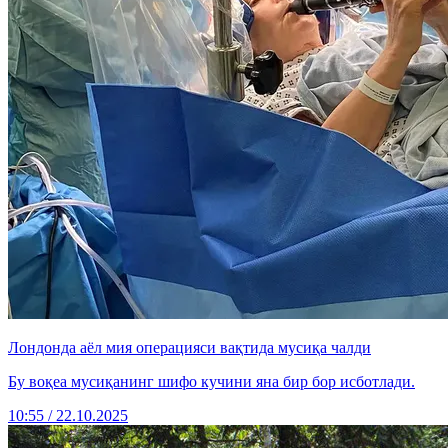
Лондонда аёл мия операцияси вақтида мусиқа чалди
Бу воқеа мусиқанинг шифо кучини яна бир бор исботлади.
10:55 / 22.10.2025