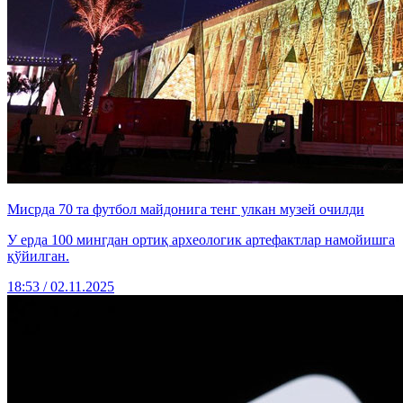
Мисрда 70 та футбол майдонига тенг улкан музей очилди
У ерда 100 мингдан ортиқ археологик артефактлар намойишга
қўйилган.
18:53 / 02.11.2025