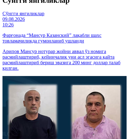
Cўнгги янгиликлар
Cўнгги янгиликлар
09.08.2026
10:26
Фарғонада “Мансур Казанский” лақабли шахс
товламачиликда гумонланиб ушланди
Арипов Мансур нотурар жойни аввал ўз номига
расмийлаштириб, кейинчалик уни асл эгасига қайта
расмийлаштириб бериш эвазига 200 минг доллар талаб
қилган.