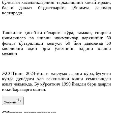
бўлмаган касалликларнинг тарқалишини камайтиради,
балки давлат бюджетларига қўшимча даромад
келтиради.
Ташкилот ҳисоб-китобларига кўра, тамаки, спиртли
ичимликлар ва ширин ичимликлар нархининг 50
фоизга кўтарилиши келгуси 50 йил давомида 50
миллионга яқин эрта ўлимнинг олдини олиши
мумкин.
ЖССТнинг 2024 йилги маълумотларига кўра, бугунги
кунда дунёдаги ҳар саккизинчи киши семизликдан
азият чекмоқда. Бу кўрсаткич 1990 йилдан бери деярли
икки бараварга ошган.
Уланиш