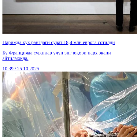
Парижда кўк рангдаги сурат 18,4 млн еврога сотилди
Бу Францияда суратлар учун энг юқори нарх экани
айтилмоқда.
10:39 / 25.10.2025