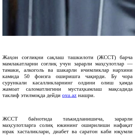
Жаҳон соғлиқни сақлаш ташкилоти (ЖССТ) барча
мамлакатларни соғлиқ учун зарарли маҳсулотлар —
тамаки, алкоголь ва шакарли ичимликлар нархини
камида 50 фоизга оширишга чақирди. Бу чора
сурункали касалликларнинг олдини олиш ҳамда
жамоат саломатлигини мустаҳкамлаш мақсадида
таклиф этилмоқда дейди
oxu.az
нашри.
ЖССТ баёнотида таъкидланишича, зарарли
маҳсулотларга солиқ юкининг оширилиши нафақат
юрак хасталиклари, диабет ва саратон каби юқумли