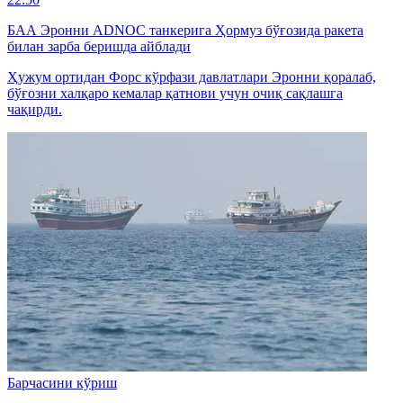
БАА Эронни ADNOC танкерига Ҳормуз бўғозида ракета
билан зарба беришда айблади
Ҳужум ортидан Форс кўрфази давлатлари Эронни қоралаб,
бўғозни халқаро кемалар қатнови учун очиқ сақлашга
чақирди.
Барчасини кўриш