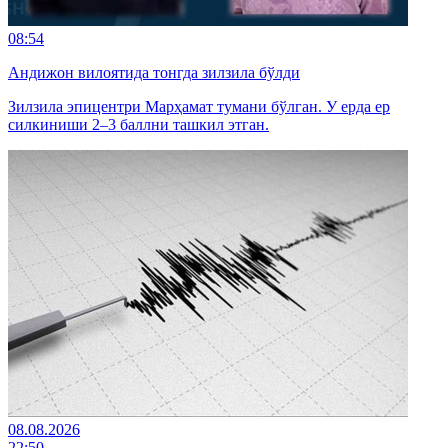
08:54
Андижон вилоятида тонгда зилзила бўлди
Зилзила эпицентри Марҳамат тумани бўлган. У ерда ер
силкиниши 2–3 баллни ташкил этган.
08.08.2026
22:50