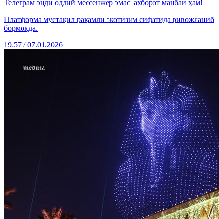
Телеграм энди оддий мессенжер эмас, ахборот манбаи ҳам!
Платформа мустақил рақамли экотизим сифатида ривожланиб
бормоқда.
19:57 / 07.01.2026