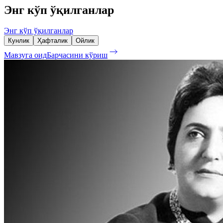
Энг кўп ўқилганлар
Энг кўп ўқилганлар
Кунлик
Ҳафталик
Ойлик
Мавзуга оид
Барчасини кўриш