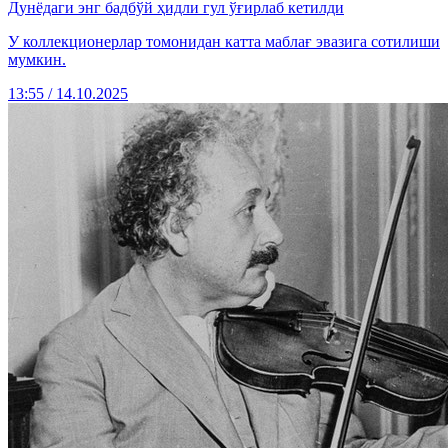
Дунёдаги энг бадбўй ҳидли гул ўғирлаб кетилди
У коллекционерлар томонидан катта маблағ эвазига сотилиши
мумкин.
13:55 / 14.10.2025