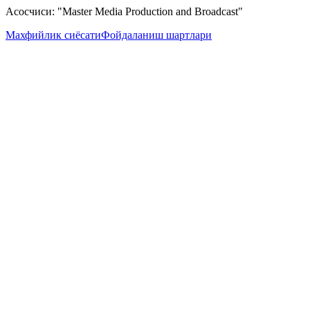
Асосчиси: "Master Media Production and Broadcast"
Махфийлик сиёсати
Фойдаланиш шартлари