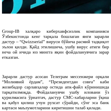
Group-IB халқаро киберхавфсизлик компанияси
Ўзбекистонда кенг тарқала бошлаган янги зарарли
дастур – “Qwizzserial” вируси бўйича расмий тадқиқот
эълон қилди. Қайд этилишича, ушбу вирус атиги бир
неча ой ичида юз мингга яқин фойдаланувчига зарар
етказган.
Зарарли дастур асосан Телеграм мессенжери орқали
“Молиявий ёрдам”, “Президентдан совға” каби
жозибадор сарлавҳалар остида апк-файл кўринишида
тарқатилмоқда. Фойдаланувчи ушбу иловани ўз
қурилмасига ўрнатгач, дастур СМС-хабарларни ўқиш
ва қабул қилиш учун рухсат сўрайди, сўнг эса банк
картаси маълумотларини киритишни талаб қилади.