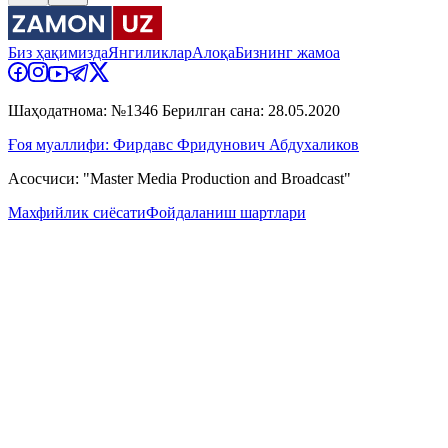
Биз ҳақимизда
Янгиликлар
Алоқа
Бизнинг жамоа
Шаҳодатнома: №1346 Берилган сана: 28.05.2020
Ғоя муаллифи: Фирдавс Фридунович Абдухаликов
Асосчиси: "Master Media Production and Broadcast"
Махфийлик сиёсати
Фойдаланиш шартлари