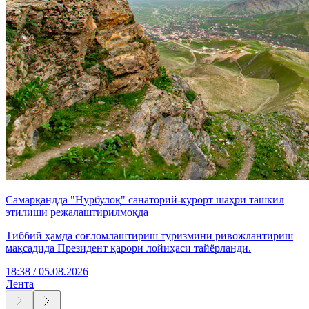
Самарқандда "Нурбулоқ" санаторий-курорт шаҳри ташкил
этилиши режалаштирилмоқда
Тиббий ҳамда соғломлаштириш туризмини ривожлантириш
мақсадида Президент қарори лойиҳаси тайёрланди.
18:38 / 05.08.2026
Лента