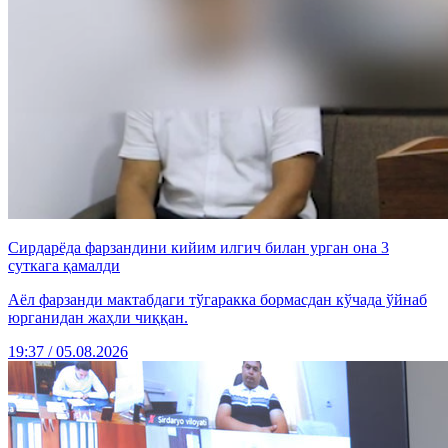
Сирдарёда фарзандини кийим илгич билан урган она 3
суткага қамалди
Аёл фарзанди мактабдаги тўгаракка бормасдан кўчада ўйнаб
юрганидан жаҳли чиққан.
19:37 / 05.08.2026