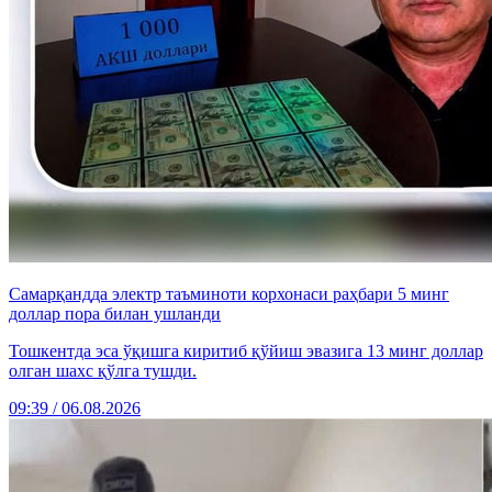
Самарқандда электр таъминоти корхонаси раҳбари 5 минг
доллар пора билан ушланди
Тошкентда эса ўқишга киритиб қўйиш эвазига 13 минг доллар
олган шахс қўлга тушди.
09:39 / 06.08.2026