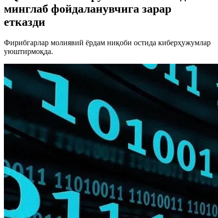
минглаб фойдаланувчига зарар
етказди
Фирибгарлар молиявий ёрдам ниқоби остида киберҳужумлар
уюштирмоқда.