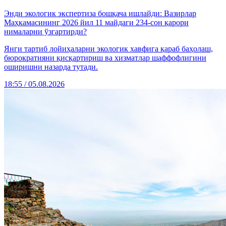
Энди экологик экспертиза бошқача ишлайди: Вазирлар
Маҳкамасининг 2026 йил 11 майдаги 234-сон қарори
нималарни ўзгартирди?
Янги тартиб лойиҳаларни экологик хавфига қараб баҳолаш,
бюрократияни қисқартириш ва хизматлар шаффофлигини
оширишни назарда тутади.
18:55 / 05.08.2026