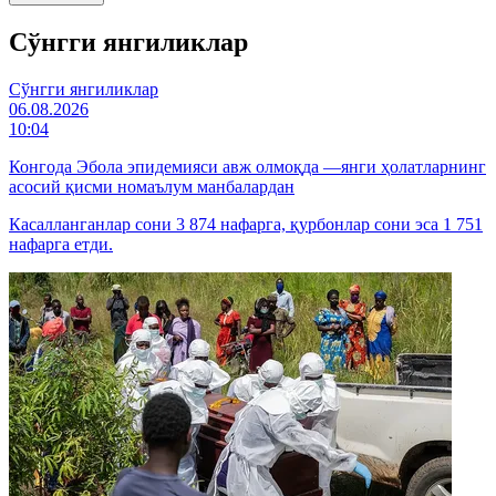
Cўнгги янгиликлар
Cўнгги янгиликлар
06.08.2026
10:04
Конгода Эбола эпидемияси авж олмоқда —янги ҳолатларнинг
асосий қисми номаълум манбалардан
Касалланганлар сони 3 874 нафарга, қурбонлар сони эса 1 751
нафарга етди.