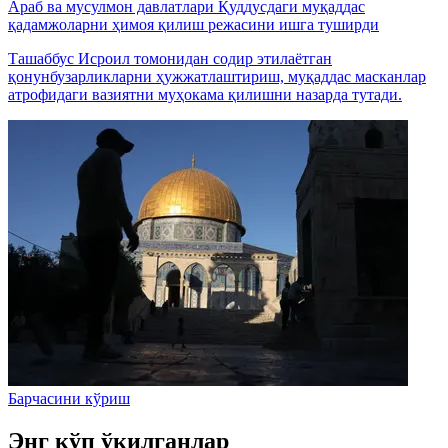
Араб ва мусулмон давлатлари Қуддусдаги муқаддас
қадамжоларни ҳимоя қилиш режасини ишга туширди
Ташаббус Исроил томонидан содир этилаётган
қонунбузарликларни ҳужжатлаштириш, муқаддас масканлар
атрофидаги вазиятни муҳокама қилишни назарда тутади.
Барчасини кўриш
Энг кўп ўқилганлар