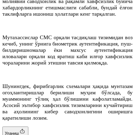
молиявий саводхонлик ва рақамли хавфсизлик бўйича
хабардорликнинг етишмаслиги сабабли, бундай ёлғон
таклифларга ишониш ҳолатлари кенг тарқалган.
Мутахассислар СМС орқали тасдиқлаш тизимидан воз
кечиб, унинг ўрнига биометрик аутентификация, пуш-
билдиришномалар ёки махсус аутентификация
иловалари орқали код яратиш каби илғор хавфсизлик
чораларини жорий этишни тавсия қилмоқда.
Шунингдек, фирибгарлик схемалари ҳақида мунтазам
огоҳлантиришлар берилиши муҳим бўлсада, бу
муаммонинг тўлиқ ҳал бўлишини кафолатламайди.
Асосий эътибор хавфсизлик тизимларини кучайтириш
ва аҳолининг кибер саводхонлигини оширишга
қаратилиши лозим.
Уланиш