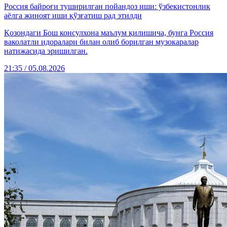
Россия байроғи туширилган пойандоз иши: ўзбекистонлик
аёлга жиноят иши қўзғатиш рад этилди
Қозондаги Бош консулхона маълум қилишича, бунга Россия
ваколатли идоралари билан олиб борилган музокаралар
натижасида эришилган.
21:35 / 05.08.2026