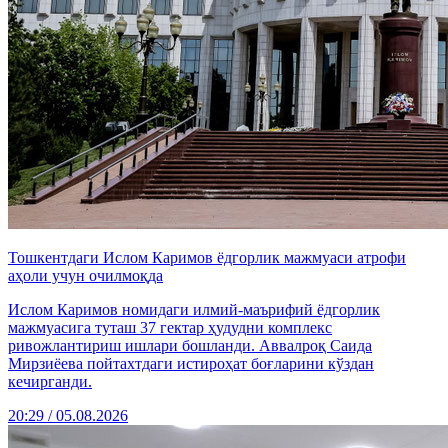
Тошкентдаги Ислом Каримов ёдгорлик мажмуаси атрофи
аҳоли учун очилмоқда
Ислом Каримов номидаги илмий-маърифий ёдгорлик
мажмуасига туташ 37 гектар ҳудудни комплекс
ривожлантириш ишлари бошланди. Аввалроқ Саида
Мирзиёева пойтахтдаги истироҳат боғларини кўздан
кечирганди.
20:29 / 05.08.2026