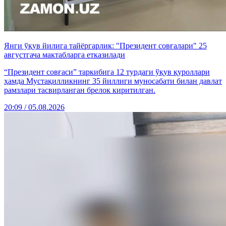
Янги ўқув йилига тайёргарлик: "Президент совғалари" 25
августгача мактабларга етказилади
“Президент совғаси” таркибига 12 турдаги ўқув қуроллари
ҳамда Мустақилликнинг 35 йиллиги муносабати билан давлат
рамзлари тасвирланган брелок киритилган.
20:09 / 05.08.2026