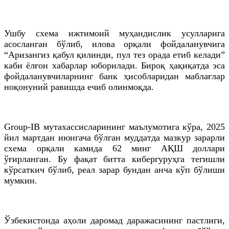
Ушбу схема ижтимоий муҳандислик усулларига
асосланган бўлиб, илова орқали фойдаланувчига
“Аризангиз қабул қилинди, пул тез орада етиб келади”
каби ёлғон хабарлар юборилади. Бироқ ҳақиқатда эса
фойдаланувчиларнинг банк ҳисобларидан маблағлар
ноқонуний равишда ечиб олинмоқда.
Group-IB мутахассисларининг маълумотига кўра, 2025
йил мартдан июнгача бўлган муддатда мазкур зарарли
схема орқали камида 62 минг АҚШ доллари
ўғирланган. Бу фақат битта кибергуруҳга тегишли
кўрсаткич бўлиб, реал зарар бундан анча кўп бўлиши
мумкин.
Ўзбекистонда аҳоли даромад даражасининг пастлиги,