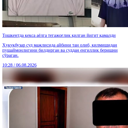
Тошкентда кекса аёлга тегажоғлик қилган йигит қамалди
Ҳуқуқбузар суд мажлисида айбини тан олиб, қилмишидан
пушаймонлигини билдирган ва суддан енгиллик беришни
сўраган.
10:28 / 06.08.2026