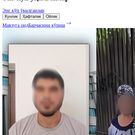
Энг кўп ўқилганлар
Кунлик
Ҳафталик
Ойлик
Мавзуга оид
Барчасини кўриш