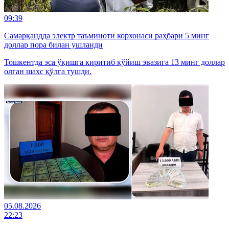
09:39
Самарқандда электр таъминоти корхонаси раҳбари 5 минг
доллар пора билан ушланди
Тошкентда эса ўқишга киритиб қўйиш эвазига 13 минг доллар
олган шахс қўлга тушди.
05.08.2026
22:23