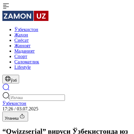
Ўзбекистон
Жаҳон
Сиёсат
Жиноят
Маданият
Спорт
Cаломатлик
Lifestyle
ўзб
Ўзбекистон
17:26 / 03.07.2025
Уланиш
“Qwizzserial” вируси Ўзбекистонда юз