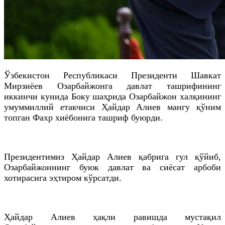
Ўзбекистон Республикаси Президенти Шавкат
Мирзиёев Озарбайжонга давлат ташрифининг
иккинчи кунида Боку шаҳрида Озарбайжон халқининг
умуммиллий етакчиси Ҳайдар Алиев мангу қўним
топган Фахр хиёбонига ташриф буюрди.
Президентимиз Ҳайдар Алиев қабрига гул қўйиб,
Озарбайжоннинг буюк давлат ва сиёсат арбоби
хотирасига эҳтиром кўрсатди.
Ҳайдар Алиев ҳақли равишда мустақил