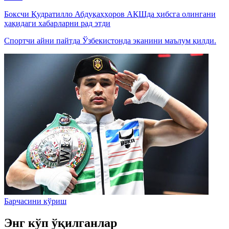
Боксчи Қудратилло Абдуқаҳҳоров АҚШда ҳибсга олингани
ҳақидаги хабарларни рад этди
Спортчи айни пайтда Ўзбекистонда эканини маълум қилди.
Барчасини кўриш
Энг кўп ўқилганлар