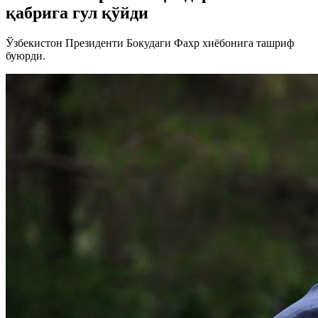
қабрига гул қўйди
Ўзбекистон Президенти Бокудаги Фахр хиёбонига ташриф
буюрди.