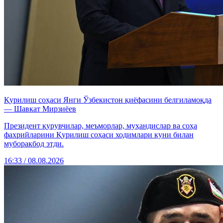
Қурилиш соҳаси Янги Ўзбекистон қиёфасини белгиламоқда
— Шавкат Мирзиёев
Президент қурувчилар, меъморлар, муҳандислар ва соҳа
фахрийларини Қурилиш соҳаси ходимлари куни билан
муборакбод этди.
16:33 / 08.08.2026