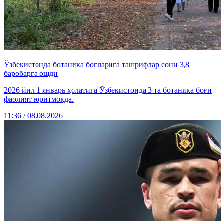
Ўзбекистонда ботаника боғларига ташрифлар сони 3,8
баробарга ошди
2026 йил 1 январь ҳолатига Ўзбекистонда 3 та ботаника боғи
фаолият юритмоқда.
11:36 / 08.08.2026