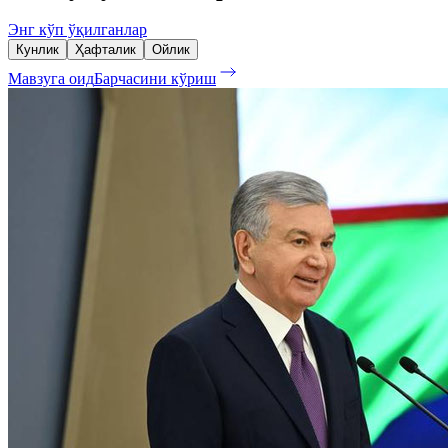
Энг кўп ўқилганлар
Кунлик
Ҳафталик
Ойлик
Мавзуга оид
Барчасини кўриш