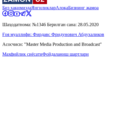
Биз ҳақимизда
Янгиликлар
Алоқа
Бизнинг жамоа
Шаҳодатнома: №1346 Берилган сана: 28.05.2020
Ғоя муаллифи: Фирдавс Фридунович Абдухаликов
Асосчиси: "Master Media Production and Broadcast"
Махфийлик сиёсати
Фойдаланиш шартлари