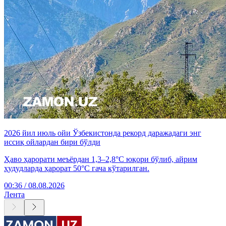
2026 йил июль ойи Ўзбекистонда рекорд даражадаги энг
иссиқ ойлардан бири бўлди
Ҳаво ҳарорати меъёрдан 1,3–2,8°C юқори бўлиб, айрим
ҳудудларда ҳарорат 50°C гача кўтарилган.
00:36 / 08.08.2026
Лента