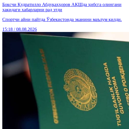
Боксчи Қудратилло Абдуқаҳҳоров АҚШда ҳибсга олингани
ҳақидаги хабарларни рад этди
Спортчи айни пайтда Ўзбекистонда эканини маълум қилди.
15:18 / 08.08.2026