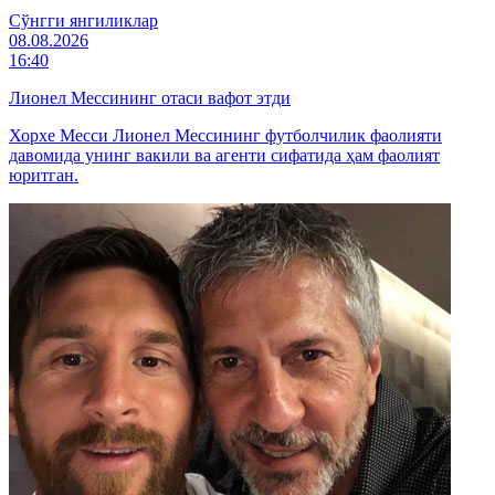
Cўнгги янгиликлар
08.08.2026
16:40
Лионел Мессининг отаси вафот этди
Хорхе Месси Лионел Мессининг футболчилик фаолияти
давомида унинг вакили ва агенти сифатида ҳам фаолият
юритган.