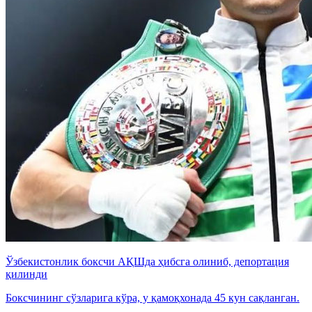
Ўзбекистонлик боксчи АҚШда ҳибсга олиниб, депортация
қилинди
Боксчининг сўзларига кўра, у қамоқхонада 45 кун сақланган.