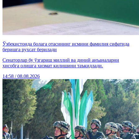
Ўзбекистонда болага отасининг исмини фамилия сифатида
беришга рухсат берилади
Сенаторлар бу ўзгариш миллий ва диний анъаналарни
ҳисобга олишга хизмат қилишини таъкидлади.
14:58 / 08.08.2026