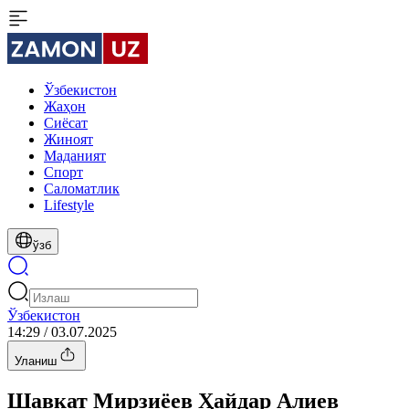
Ўзбекистон
Жаҳон
Сиёсат
Жиноят
Маданият
Спорт
Cаломатлик
Lifestyle
ўзб
Ўзбекистон
14:29 / 03.07.2025
Уланиш
Шавкат Мирзиёев Ҳайдар Алиев