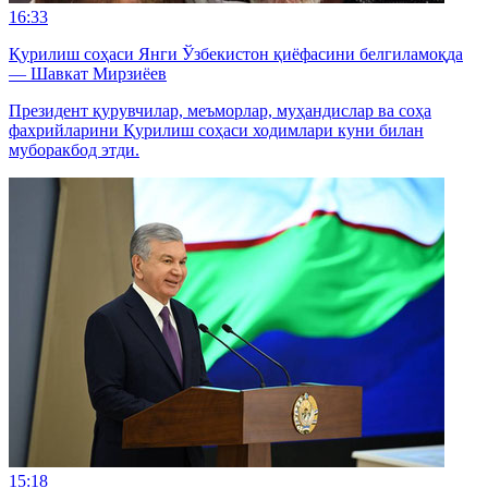
16:33
Қурилиш соҳаси Янги Ўзбекистон қиёфасини белгиламоқда
— Шавкат Мирзиёев
Президент қурувчилар, меъморлар, муҳандислар ва соҳа
фахрийларини Қурилиш соҳаси ходимлари куни билан
муборакбод этди.
15:18