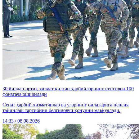
30 йилдан ортиқ хизмат қилган ҳарбийларнинг пенсияси 100
фоизгача оширилади
Сенат ҳарбий хизматчилар ва уларнинг оилаларига пенсия
тайинлаш тартибини белгиловчи қонунни маъқуллади.
14:33 / 08.08.2026