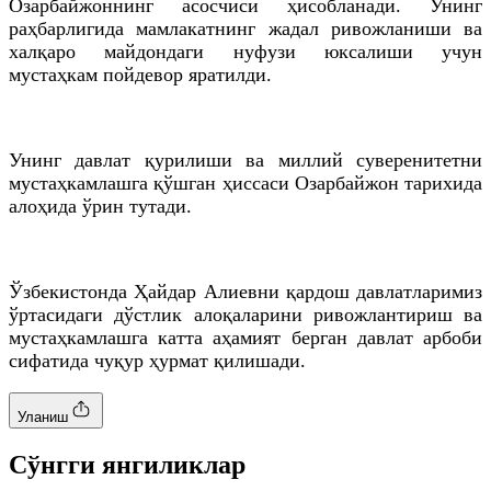
Озарбайжоннинг асосчиси ҳисобланади. Унинг
раҳбарлигида мамлакатнинг жадал ривожланиши ва
халқаро майдондаги нуфузи юксалиши учун
мустаҳкам пойдевор яратилди.
Унинг давлат қурилиши ва миллий суверенитетни
мустаҳкамлашга қўшган ҳиссаси Озарбайжон тарихида
алоҳида ўрин тутади.
Ўзбекистонда Ҳайдар Алиевни қардош давлатларимиз
ўртасидаги дўстлик алоқаларини ривожлантириш ва
мустаҳкамлашга катта аҳамият берган давлат арбоби
сифатида чуқур ҳурмат қилишади.
Уланиш
Cўнгги янгиликлар