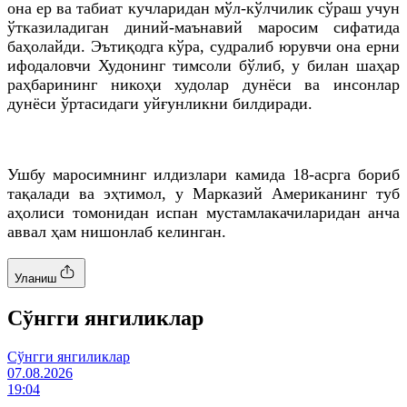
она ер ва табиат кучларидан мўл-кўлчилик сўраш учун
ўтказиладиган диний-маънавий маросим сифатида
баҳолайди. Эътиқодга кўра, судралиб юрувчи она ерни
ифодаловчи Худонинг тимсоли бўлиб, у билан шаҳар
раҳбарининг никоҳи худолар дунёси ва инсонлар
дунёси ўртасидаги уйғунликни билдиради.
Ушбу маросимнинг илдизлари камида 18-асрга бориб
тақалади ва эҳтимол, у Марказий Американинг туб
аҳолиси томонидан испан мустамлакачиларидан анча
аввал ҳам нишонлаб келинган.
Уланиш
Cўнгги янгиликлар
Cўнгги янгиликлар
07.08.2026
19:04