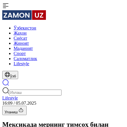
Ўзбекистон
Жаҳон
Сиёсат
Жиноят
Маданият
Спорт
Cаломатлик
Lifestyle
ўзб
Lifestyle
16:09 / 05.07.2025
Уланиш
Мексикада мернинг тимсоҳ билан