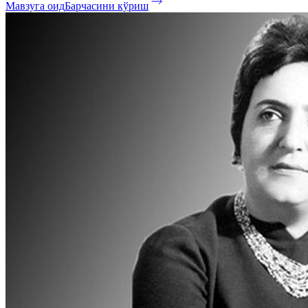
Мавзуга оид
Барчасини кўриш