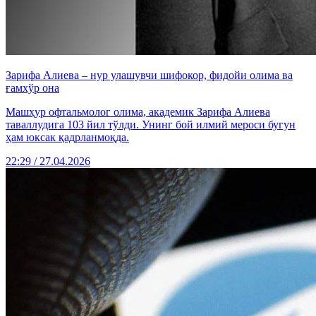
Зарифа Алиева – нур улашувчи шифокор, фидойи олима ва
ғамхўр она
Машҳур офтальмолог олима, академик Зарифа Алиева
таваллудига 103 йил тўлди. Унинг бой илмий мероси бугун
ҳам юксак қадрланмоқда.
22:29 / 27.04.2026