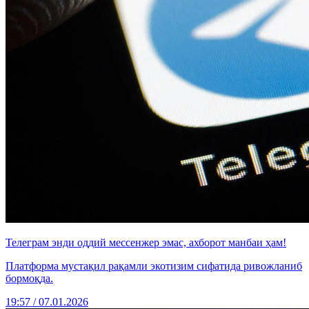
Телеграм энди оддий мессенжер эмас, ахборот манбаи ҳам!
Платформа мустақил рақамли экотизим сифатида ривожланиб
бормоқда.
19:57 / 07.01.2026