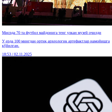
Мисрда 70 та футбол майдонига тенг улкан музей очилди
У ерда 100 мингдан ортиқ археологик артефактлар намойишга
қўйилган.
18:53 / 02.11.2025