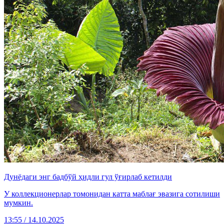
Дунёдаги энг бадбўй ҳидли гул ўғирлаб кетилди
У коллекционерлар томонидан катта маблағ эвазига сотилиши
мумкин.
13:55 / 14.10.2025