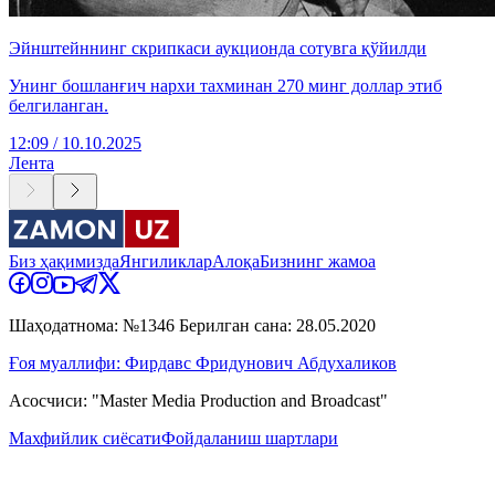
Эйнштейннинг скрипкаси аукционда сотувга қўйилди
Унинг бошланғич нархи тахминан 270 минг доллар этиб
белгиланган.
12:09 / 10.10.2025
Лента
Биз ҳақимизда
Янгиликлар
Алоқа
Бизнинг жамоа
Шаҳодатнома: №1346 Берилган сана: 28.05.2020
Ғоя муаллифи: Фирдавс Фридунович Абдухаликов
Асосчиси: "Master Media Production and Broadcast"
Махфийлик сиёсати
Фойдаланиш шартлари