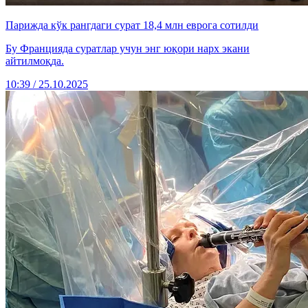
Парижда кўк рангдаги сурат 18,4 млн еврога сотилди
Бу Францияда суратлар учун энг юқори нарх экани
айтилмоқда.
10:39 / 25.10.2025