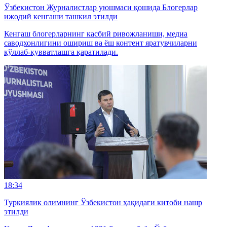
Ўзбекистон Журналистлар уюшмаси қошида Блогерлар
ижодий кенгаши ташкил этилди
Кенгаш блогерларнинг касбий ривожланиши, медиа
саводхонлигини ошириш ва ёш контент яратувчиларни
қўллаб-қувватлашга қаратилади.
18:34
Туркиялик олимнинг Ўзбекистон ҳақидаги китоби нашр
этилди