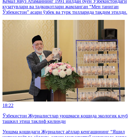
Кемал Явуз Атаманнинг 1991 йилдан буён Ўзбекистондаги
кузатувлари ва тадқиқотлари жамланган “Мен таниган
Ўзбекистон” асари ўзбек ва турк тилларида тақдим этилди.
18:22
Ўзбекистон Журналистлар уюшмаси қошида экологик клуб
ташкил этиш таклиф қилинди
Уюшма қошидаги Журналист аёллар кенгашининг “Яшил