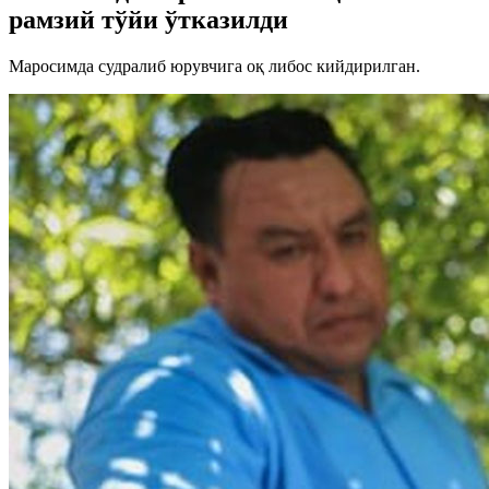
рамзий тўйи ўтказилди
Маросимда судралиб юрувчига оқ либос кийдирилган.