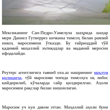
Мексиканинг Сан-Педро-Уамелула шаҳрида шаҳар
мери Даниел Гутиеррез кичкина тимсоҳ билан рамзий
никоҳ маросимини ўтказди. Бу ғайриоддий тўй
қадимий маҳаллий эътиқодлар ва маданий меросни
ифодалайди.
Реутерс агентлигига таяниб oxu.az нашрининг
маълум
қилишича,
тўй маросими чоғида тимсоҳга оқ либос
кийдирилиб, кўчаларда сайр қилдирилган. Аҳоли
маросимни рақслар билан нишонлаган.
Маросим уч кун давом этган. Маҳаллий аҳоли буни