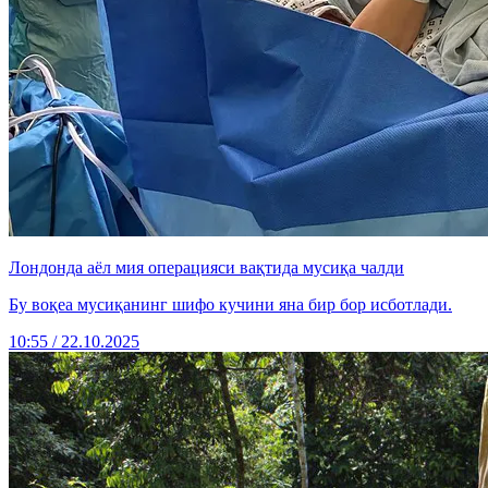
Лондонда аёл мия операцияси вақтида мусиқа чалди
Бу воқеа мусиқанинг шифо кучини яна бир бор исботлади.
10:55 / 22.10.2025