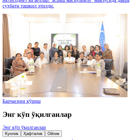
иқтисодиёт ва аёллар: асраш масъулияти” мавзусида давра
суҳбати ташкил этилди.
Барчасини кўриш
Энг кўп ўқилганлар
Энг кўп ўқилганлар
Кунлик
Ҳафталик
Ойлик