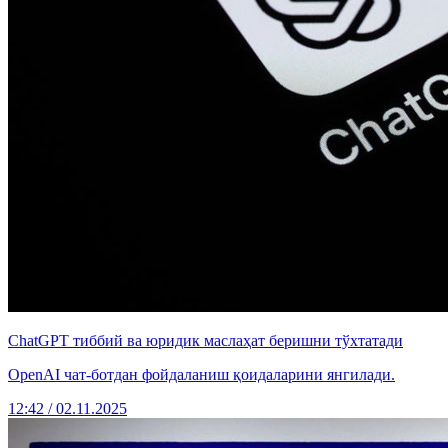
ChatGPT тиббий ва юридик маслаҳат беришни тўхтатади
OpenAI чат-ботдан фойдаланиш қоидаларини янгилади.
12:42 / 02.11.2025