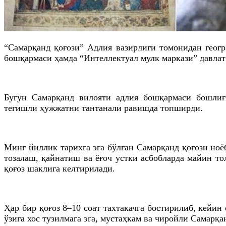
“Самарқанд қоғози” Адлия вазирлиги томонидан геог
бошқармаси ҳамда “Интеллектуал мулк маркази” давлат
Бугун Самарқанд вилояти адлия бошқармаси бошлиғ
тегишли ҳужжатни тантанали равишда топширди.
Минг йиллик тарихга эга бўлган Самарқанд қоғози ноё
тозалаш, қайнатиш ва ёғоч устки асбобларда майин то
қоғоз шаклига келтирилади.
Ҳар бир қоғоз 8–10 соат тахтакачга бостирилиб, кейи
ўзига хос тузилмага эга, мустаҳкам ва чиройли Самарқа