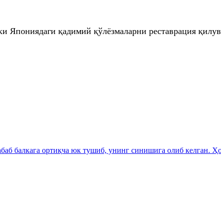
лки Япониядаги қадимий қўлёзмаларни реставрация қилув
аб балкага ортиқча юк тушиб, унинг синишига олиб келган. Ҳо