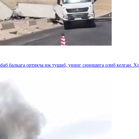
аб балкага ортиқча юк тушиб, унинг синишига олиб келган. Ҳо