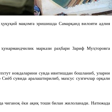
у ҳуқуқий мақомга эришишда Самарқанд вилояти адлия
 ҳунармандчилик маркази раҳбари Зариф Муҳторовга
балхтут новдаларини сувда ивитишдан бошланиб, уларни
р Сиёб сувида аралаштирилиб, махсус сузгичлар орқали
ида чиганоқ ёки ақиқ тоши билан жилоланади. Натижада