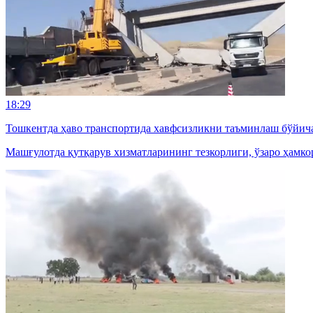
18:29
Тошкентда ҳаво транспортида хавфсизликни таъминлаш бўйич
Машғулотда қутқарув хизматларининг тезкорлиги, ўзаро ҳамк