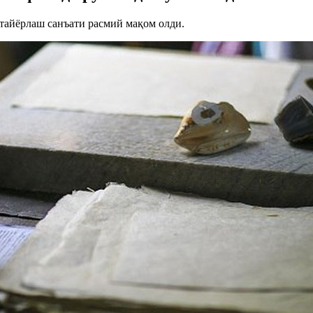
 тайёрлаш санъати расмий мақом олди.