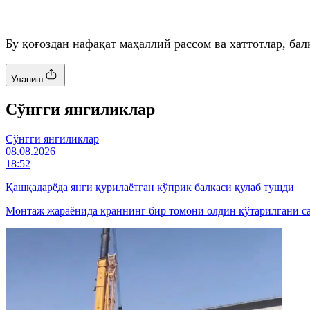
Бу қоғоздан нафақат маҳаллий рассом ва хаттотлар, ба
Уланиш
Cўнгги янгиликлар
Cўнгги янгиликлар
08.08.2026
18:52
Қашқадарёда янги қурилаётган кўприк балкаси қулаб тушди
Монтаж жараёнида краннинг бир томони олдин кўтарилгани саб