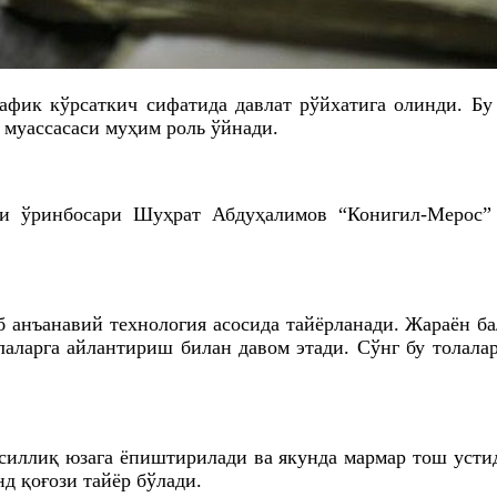
рафик кўрсаткич сифатида давлат рўйхатига олинди. Б
 муассасаси муҳим роль ўйнади.
и ўринбосари Шуҳрат Абдуҳалимов “Конигил-Мерос”
б анъанавий технология асосида тайёрланади. Жараён 
лаларга айлантириш билан давом этади. Сўнг бу толала
н силлиқ юзага ёпиштирилади ва якунда мармар тош уст
нд қоғози тайёр бўлади.