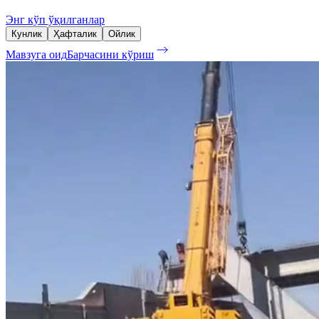
Энг кўп ўқилганлар
Кунлик
Ҳафталик
Ойлик
Мавзуга оид
Барчасини кўриш