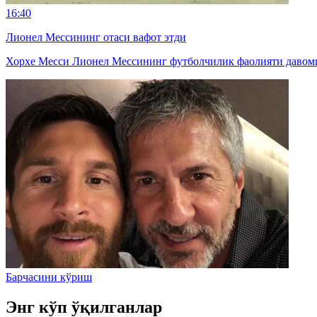
16:40
Лионел Мессининг отаси вафот этди
Хорхе Месси Лионел Мессининг футболчилик фаолияти давомид
Барчасини кўриш
Энг кўп ўқилганлар