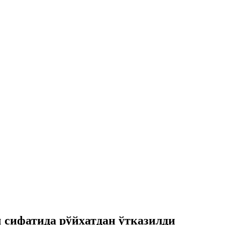
 сифатида рўйхатдан ўтказилди