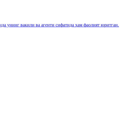
а унинг вакили ва агенти сифатида ҳам фаолият юритган.