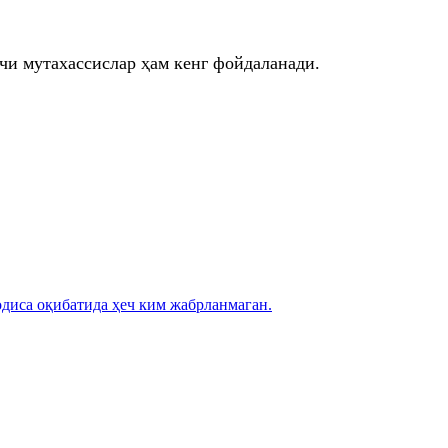
чи мутахассислар ҳам кенг фойдаланади.
диса оқибатида ҳеч ким жабрланмаган.