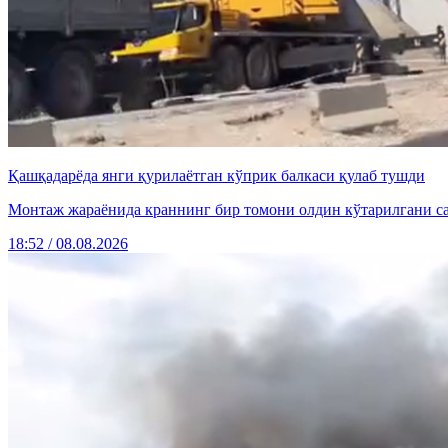
Қашқадарёда янги қурилаётган кўприк балкаси қулаб тушди
Монтаж жараёнида краннинг бир томони олдин кўтарилгани саб
18:52 / 08.08.2026