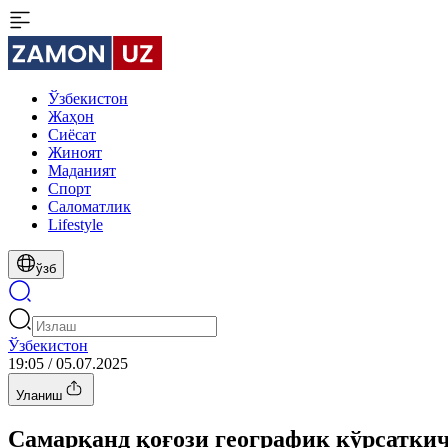
Ўзбекистон
Жаҳон
Сиёсат
Жиноят
Маданият
Спорт
Cаломатлик
Lifestyle
ўзб
Ўзбекистон
19:05 / 05.07.2025
Уланиш
Самарқанд қоғози географик кўрсаткич