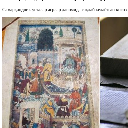
Самарқандлик усталар асрлар давомида сақлаб келаётган қоғоз