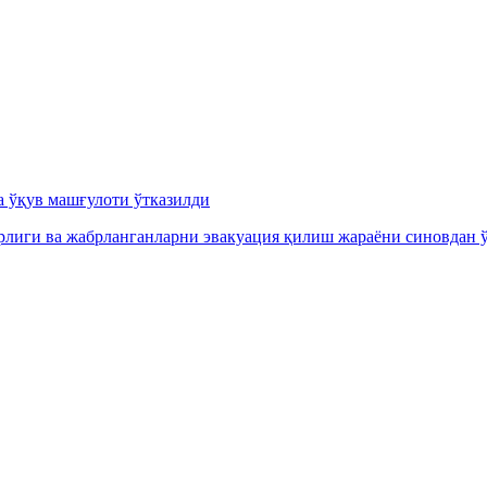
а ўқув машғулоти ўтказилди
орлиги ва жабрланганларни эвакуация қилиш жараёни синовдан ў