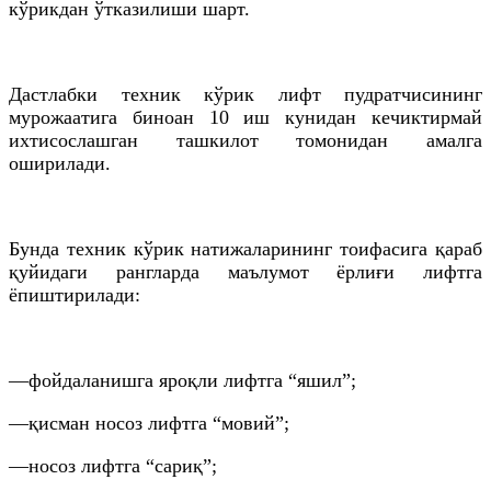
кўрикдан ўтказилиши шарт.
Дастлабки техник кўрик лифт пудратчисининг
мурожаатига биноан 10 иш кунидан кечиктирмай
ихтисослашган ташкилот томонидан амалга
оширилади.
Бунда техник кўрик натижаларининг тоифасига қараб
қуйидаги рангларда маълумот ёрлиғи лифтга
ёпиштирилади:
—фойдаланишга яроқли лифтга “яшил”;
—қисман носоз лифтга “мовий”;
—носоз лифтга “сариқ”;