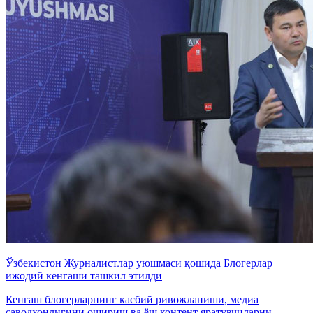
Ўзбекистон Журналистлар уюшмаси қошида Блогерлар
ижодий кенгаши ташкил этилди
Кенгаш блогерларнинг касбий ривожланиши, медиа
саводхонлигини ошириш ва ёш контент яратувчиларни