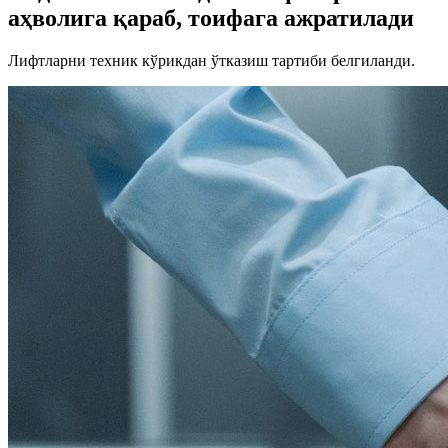
аҳволига қараб, тоифага ажратилади
Лифтларни техник кўрикдан ўтказиш тартиби белгиланди.