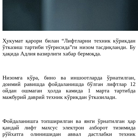
Ҳукумат қарори билан “Лифтларни техник кўрикдан
ўтказиш тартиби тўғрисида”ги низом тасдиқланди. Бу
ҳақида Адлия вазирлиги хабар бермоқда.
Низомга кўра, бино ва иншоотларда ўрнатилган,
доимий равишда фойдаланишда бўлган лифтлар 12
ойдан ошмаган ҳолда камида 1 марта тартибда
мажбурий даврий техник кўрикдан ўтказилади.
Фойдаланишга топширилган ва янги ўрнатилган ҳар
қандай лифт махсус электрон ахборот тизимида
рўйхатга олинишидан аввал дастлабки техник