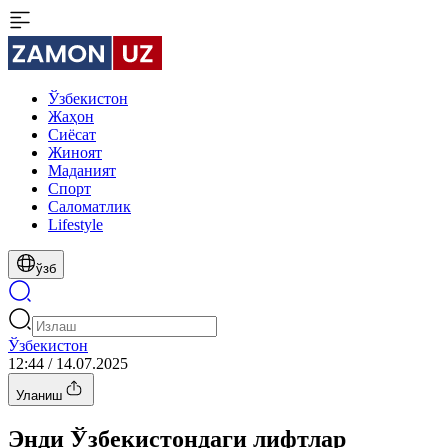
Ўзбекистон
Жаҳон
Сиёсат
Жиноят
Маданият
Спорт
Cаломатлик
Lifestyle
ўзб
Ўзбекистон
12:44 / 14.07.2025
Уланиш
Энди Ўзбекистондаги лифтлар