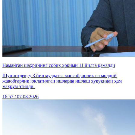
Наманган шаҳрининг собиқ ҳокими 11 йилга қамалди
Шунингдек, у 3 йил муддатга мансабдорлик ва моддий
жавобгарлик юклатилган ишларда ишлаш ҳуқуқидан ҳам
маҳрум этилди.
16:57 / 07.08.2026