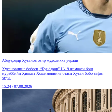
Абдуқодир Ҳусанов оғир жудоликка учради
Ҳусановнинг бобоси, “Бунёдкор” U-19 жамоаси бош
мураббийи Ҳикмат Ҳошимовнинг отаси Ҳусан бобо вафот
этди.
15:24 / 07.08.2026