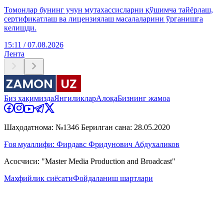
Томонлар бунинг учун мутахассисларни қўшимча тайёрлаш,
сертификатлаш ва лицензиялаш масалаларини ўрганишга
келишди.
15:11 / 07.08.2026
Лента
Биз ҳақимизда
Янгиликлар
Алоқа
Бизнинг жамоа
Шаҳодатнома: №1346 Берилган сана: 28.05.2020
Ғоя муаллифи: Фирдавс Фридунович Абдухаликов
Асосчиси: "Master Media Production and Broadcast"
Махфийлик сиёсати
Фойдаланиш шартлари