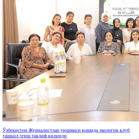
Ўзбекистон Журналистлар уюшмаси қошида экологик клуб
ташкил этиш таклиф қилинди