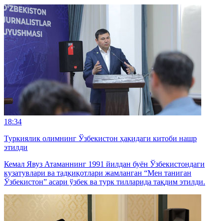
18:34
Туркиялик олимнинг Ўзбекистон ҳақидаги китоби нашр
этилди
Кемал Явуз Атаманнинг 1991 йилдан буён Ўзбекистондаги
кузатувлари ва тадқиқотлари жамланган “Мен таниган
Ўзбекистон” асари ўзбек ва турк тилларида тақдим этилди.