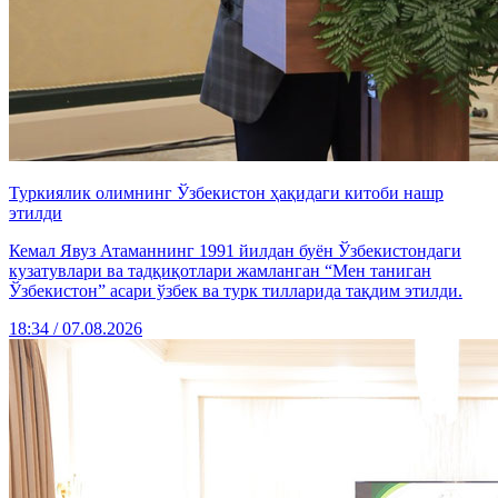
Туркиялик олимнинг Ўзбекистон ҳақидаги китоби нашр
этилди
Кемал Явуз Атаманнинг 1991 йилдан буён Ўзбекистондаги
кузатувлари ва тадқиқотлари жамланган “Мен таниган
Ўзбекистон” асари ўзбек ва турк тилларида тақдим этилди.
18:34 / 07.08.2026