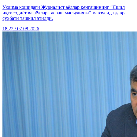
Уюшма қошидаги Журналист аёллар кенгашининг “Яшил
иқтисодиёт ва аёллар: асраш масъулияти” мавзусида давра
суҳбати ташкил этилди.
18:22 / 07.08.2026