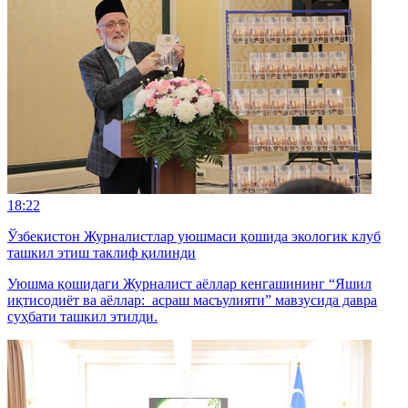
18:22
Ўзбекистон Журналистлар уюшмаси қошида экологик клуб
ташкил этиш таклиф қилинди
Уюшма қошидаги Журналист аёллар кенгашининг “Яшил
иқтисодиёт ва аёллар: асраш масъулияти” мавзусида давра
суҳбати ташкил этилди.