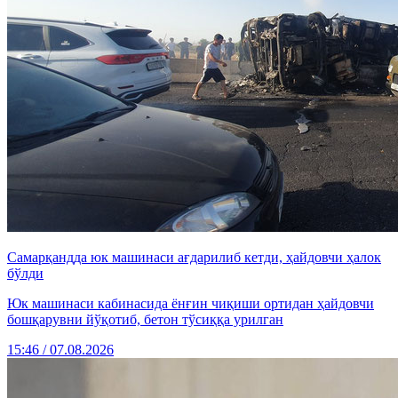
Самарқандда юк машинаси ағдарилиб кетди, ҳайдовчи ҳалок
бўлди
Юк машинаси кабинасида ёнғин чиқиши ортидан ҳайдовчи
бошқарувни йўқотиб, бетон тўсиққа урилган
15:46 / 07.08.2026