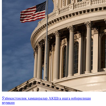
Ўзбекистонлик ҳамширалар АҚШга ишга юборилиши
мумкин