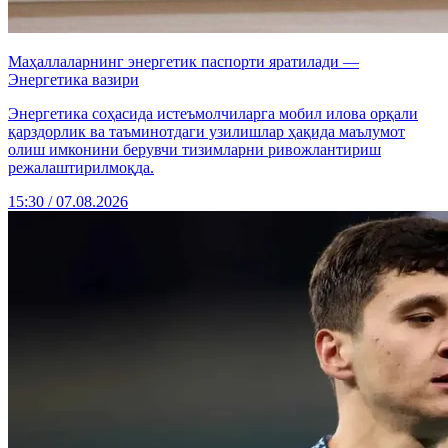
Маҳаллаларнинг энергетик паспорти яратилади —
Энергетика вазири
Энергетика соҳасида истеъмолчиларга мобил илова орқали
қарздорлик ва таъминотдаги узилишлар ҳақида маълумот
олиш имконини берувчи тизимларни ривожлантириш
режалаштирилмоқда.
15:30 / 07.08.2026