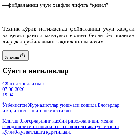
—фойдаланиш учун хавфли лифтга “қизил”.
Техник кўрик натижасида фойдаланиш учун хавфли
ва қизил рангли маълумот ёрлиғи билан белгиланган
лифтдан фойдаланиш тақиқланиши лозим.
Уланиш
Cўнгги янгиликлар
Cўнгги янгиликлар
07.08.2026
19:04
Ўзбекистон Журналистлар уюшмаси қошида Блогерлар
ижодий кенгаши ташкил этилди
Кенгаш блогерларнинг касбий ривожланиши, медиа
саводхонлигини ошириш ва ёш контент яратувчиларни
қўллаб-қувватлашга қаратилади.