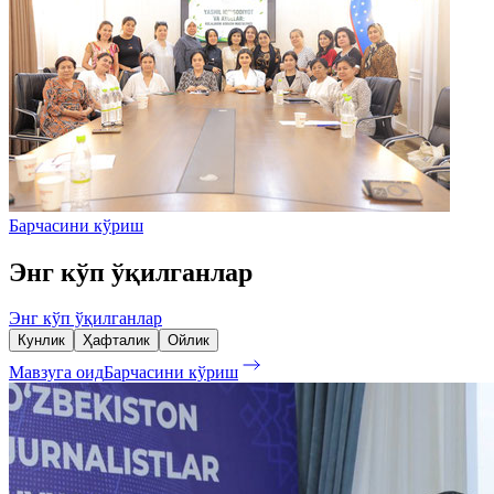
Барчасини кўриш
Энг кўп ўқилганлар
Энг кўп ўқилганлар
Кунлик
Ҳафталик
Ойлик
Мавзуга оид
Барчасини кўриш