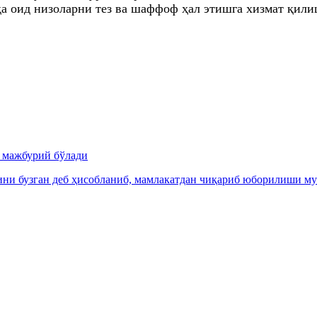
қа оид низоларни тез ва шаффоф ҳал этишга хизмат қил
и мажбурий бўлади
ни бузган деб ҳисобланиб, мамлакатдан чиқариб юборилиши м