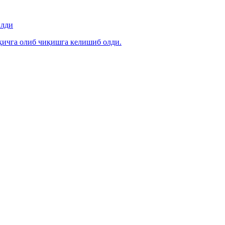
илди
ичга олиб чиқишга келишиб олди.