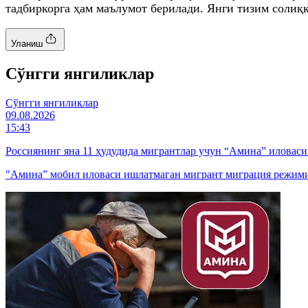
тадбиркорга ҳам маълумот берилади. Янги тизим солиқ
Уланиш
Cўнгги янгиликлар
Cўнгги янгиликлар
09.08.2026
15:43
Россиянинг яна 11 ҳудудида мигрантлар учун “Амина” иловас
"Амина” мобил иловаси ишлатмаган мигрант миграция режими