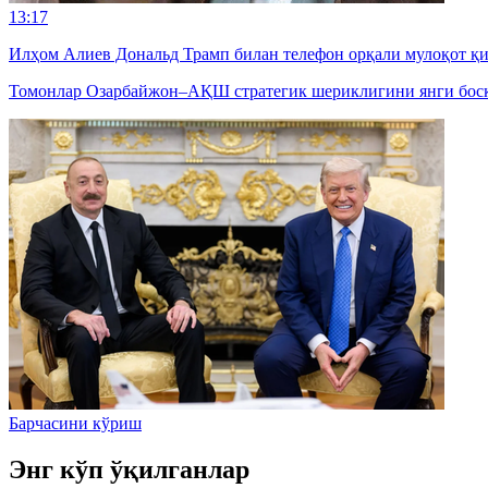
13:17
Илҳом Алиев Дональд Трамп билан телефон орқали мулоқот қ
Томонлар Озарбайжон–АҚШ стратегик шериклигини янги босқ
Барчасини кўриш
Энг кўп ўқилганлар