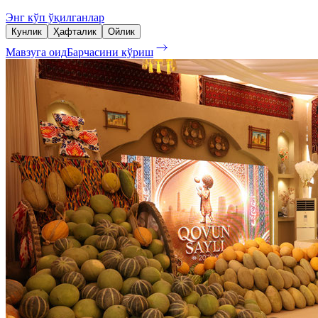
Энг кўп ўқилганлар
Кунлик
Ҳафталик
Ойлик
Мавзуга оид
Барчасини кўриш