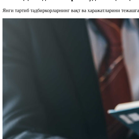
Янги тартиб тадбиркорларнинг вақт ва харажатларини тежашг