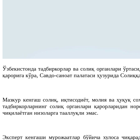
Ўзбекистонда тадбиркорлар ва солиқ органлари ўртас
қарорига кўра, Савдо-саноат палатаси ҳузурида Солиққ
Мазкур кенгаш солиқ, иқтисодиёт, молия ва ҳуқуқ со
тадбиркорларнинг солиқ органлари қарорларидан но
чиқилаётган низоларга тааллуқли эмас.
Эксперт кенгаши мурожаатлар бўйича хулоса чиқара