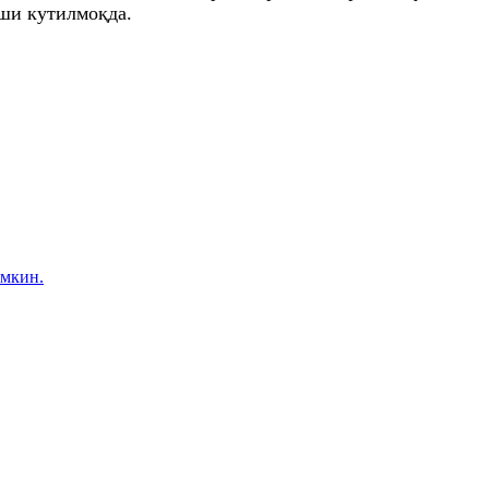
иши кутилмоқда.
умкин.