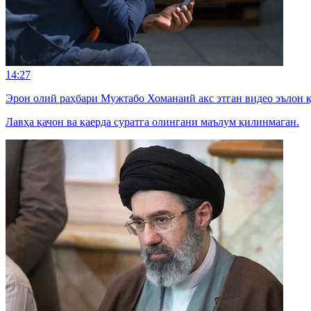
14:27
Эрон олий раҳбари Мужтабо Хоманаий акс этган видео эълон 
Лавҳа қачон ва қаерда суратга олингани маълум қилинмаган.