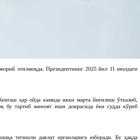
 жорий этилмоқда. Президентнинг 2025 йил 11 июлдаги
 Кенгаш ҳар ойда камида икки марта йиғилиш ўтказиб,
оқ бу тартиб жиноят иши доирасида ёки судда кўриб
ошқа тегишли давлат органларига юборади. Бу ҳақда