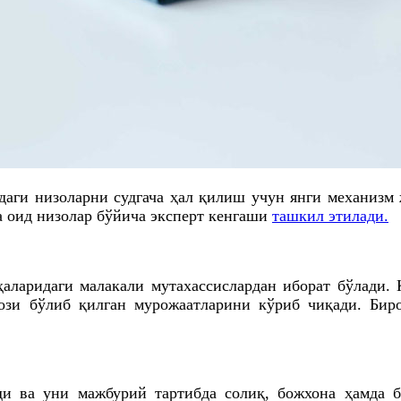
идаги низоларни судгача ҳал қилиш учун янги механизм
а оид низолар бўйича эксперт кенгаши
ташкил этилади.
ҳаларидаги малакали мутахассислардан иборат бўлади.
рози бўлиб қилган мурожаатларини кўриб чиқади. Бир
ди ва уни мажбурий тартибда солиқ, божхона ҳамда б