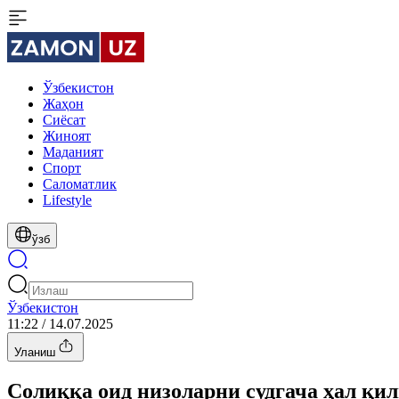
Ўзбекистон
Жаҳон
Сиёсат
Жиноят
Маданият
Спорт
Cаломатлик
Lifestyle
ўзб
Ўзбекистон
11:22 / 14.07.2025
Уланиш
Солиққа оид низоларни судгача ҳал қи