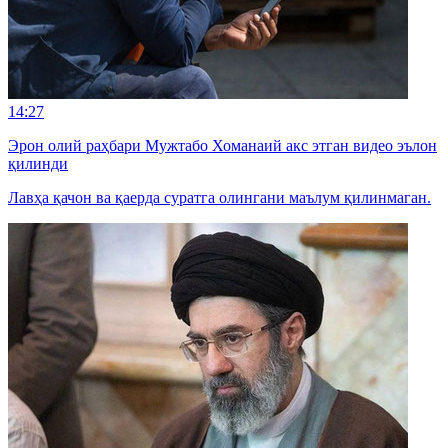
14:27
Эрон олий раҳбари Мужтабо Хоманаий акс этган видео эълон
қилинди
Лавҳа қачон ва қаерда суратга олингани маълум қилинмаган.