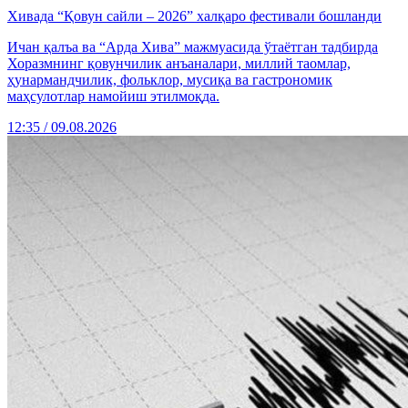
Хивада “Қовун сайли – 2026” халқаро фестивали бошланди
Ичан қалъа ва “Арда Хива” мажмуасида ўтаётган тадбирда
Хоразмнинг қовунчилик анъаналари, миллий таомлар,
ҳунармандчилик, фольклор, мусиқа ва гастрономик
маҳсулотлар намойиш этилмоқда.
12:35 / 09.08.2026