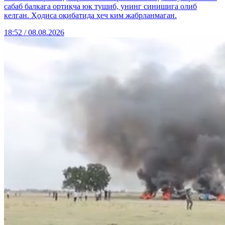
сабаб балкага ортиқча юк тушиб, унинг синишига олиб
келган. Ҳодиса оқибатида ҳеч ким жабрланмаган.
18:52 / 08.08.2026