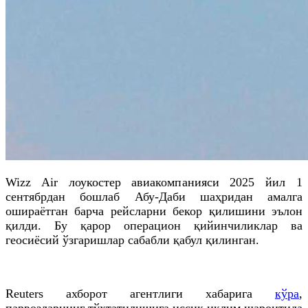
Wizz Air лоукостер авиакомпанияси 2025 йил 1
сентябрдан бошлаб Абу-Даби шаҳридан амалга
ошираётган барча рейсларни бекор қилишини эълон
қилди. Бу қарор операцион қийинчиликлар ва
геосиёсий ўзгаришлар сабабли қабул қилинган.
Reuters ахборот агентлиги хабарига
кўра
,
парвозларнинг тўхтатилишига иссиқ иқлим шароитида