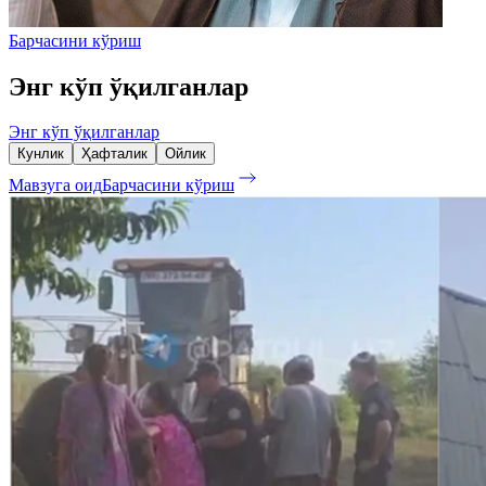
Барчасини кўриш
Энг кўп ўқилганлар
Энг кўп ўқилганлар
Кунлик
Ҳафталик
Ойлик
Мавзуга оид
Барчасини кўриш