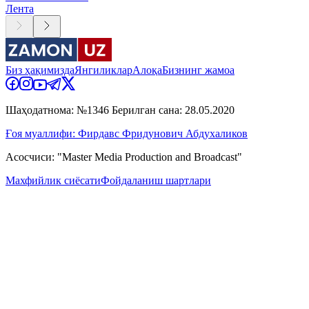
Лента
Биз ҳақимизда
Янгиликлар
Алоқа
Бизнинг жамоа
Шаҳодатнома: №1346 Берилган сана: 28.05.2020
Ғоя муаллифи: Фирдавс Фридунович Абдухаликов
Асосчиси: "Master Media Production and Broadcast"
Махфийлик сиёсати
Фойдаланиш шартлари