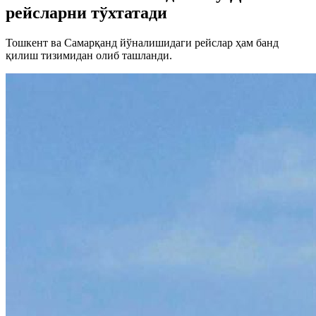
рейсларни тўхтатади
Тошкент ва Самарқанд йўналишидаги рейслар ҳам банд
қилиш тизимидан олиб ташланди.