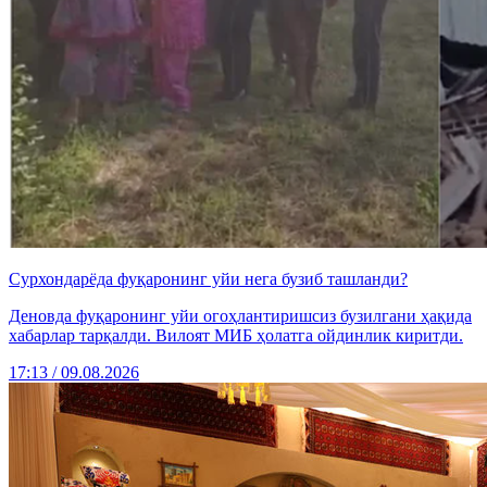
Сурхондарёда фуқаронинг уйи нега бузиб ташланди?
Деновда фуқаронинг уйи огоҳлантиришсиз бузилгани ҳақида
хабарлар тарқалди. Вилоят МИБ ҳолатга ойдинлик киритди.
17:13 / 09.08.2026