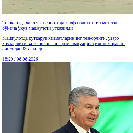
Тошкентда ҳаво транспортида хавфсизликни таъминлаш
бўйича ўқув машғулоти ўтказилди
Машғулотда қутқарув хизматларининг тезкорлиги, ўзаро
ҳамкорлиги ва жабрланганларни эвакуация қилиш жараёни
синовдан ўтказилди.
18:29 / 08.08.2026