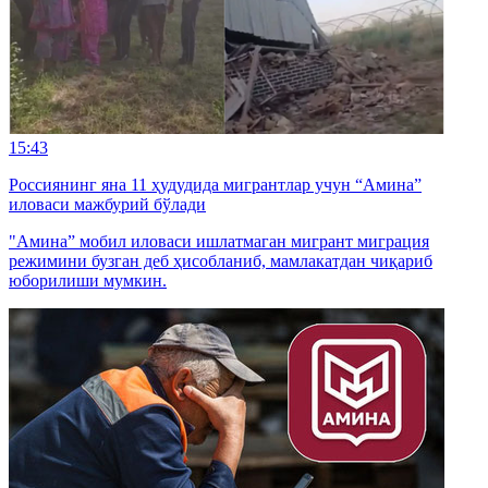
15:43
Россиянинг яна 11 ҳудудида мигрантлар учун “Амина”
иловаси мажбурий бўлади
"Амина” мобил иловаси ишлатмаган мигрант миграция
режимини бузган деб ҳисобланиб, мамлакатдан чиқариб
юборилиши мумкин.