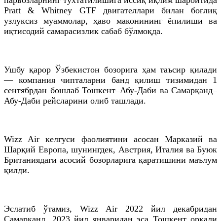
Pratt & Whitney GTF двигателлари билан боғлиқ
узлуксиз муаммолар, ҳаво маконининг ёпилиши ва
иқтисодий самарасизлик сабаб бўлмоқда.
Ушбу қарор Ўзбекистон бозорига ҳам таъсир қилади
— компания чипталарни банд қилиш тизимидан 1
сентябрдан бошлаб Тошкент–Абу-Даби ва Самарқанд–
Абу-Даби рейсларини олиб ташлади.
Wizz Air келгуси фаолиятини асосан Марказий ва
Шарқий Европа, шунингдек, Австрия, Италия ва Буюк
Британиядаги асосий бозорларига қаратишини маълум
қилди.
Эслатиб ўтамиз, Wizz Air 2022 йил декабридан
Самарқанд, 2023 йил январидан эса Тошкент орқали