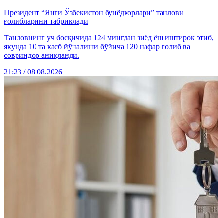
Президент “Янги Ўзбекистон бунёдкорлари” танлови
ғолибларини табриклади
Танловнинг уч босқичида 124 мингдан зиёд ёш иштирок этиб,
якунда 10 та касб йўналиши бўйича 120 нафар ғолиб ва
совриндор аниқланди.
21:23 / 08.08.2026