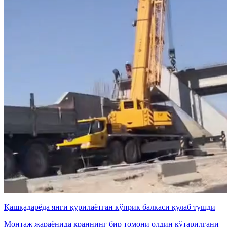
Қашқадарёда янги қурилаётган кўприк балкаси қулаб тушди
Монтаж жараёнида краннинг бир томони олдин кўтарилгани