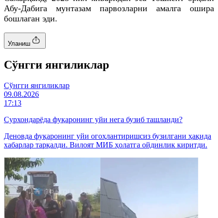
Абу-Дабига мунтазам парвозларни амалга ошира
бошлаган эди.
Уланиш
Cўнгги янгиликлар
Cўнгги янгиликлар
09.08.2026
17:13
Сурхондарёда фуқаронинг уйи нега бузиб ташланди?
Деновда фуқаронинг уйи огоҳлантиришсиз бузилгани ҳақида
хабарлар тарқалди. Вилоят МИБ ҳолатга ойдинлик киритди.