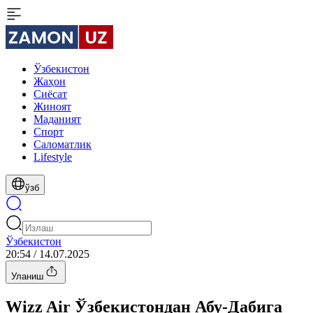
Ўзбекистон
Жаҳон
Сиёсат
Жиноят
Маданият
Спорт
Cаломатлик
Lifestyle
ўзб
Ўзбекистон
20:54 / 14.07.2025
Уланиш
Wizz Air Ўзбекистондан Абу-Дабига