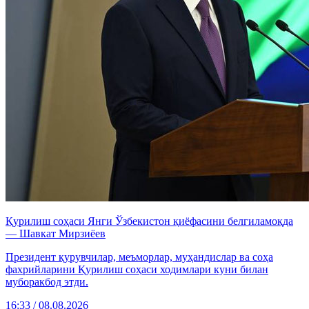
Қурилиш соҳаси Янги Ўзбекистон қиёфасини белгиламоқда
— Шавкат Мирзиёев
Президент қурувчилар, меъморлар, муҳандислар ва соҳа
фахрийларини Қурилиш соҳаси ходимлари куни билан
муборакбод этди.
16:33 / 08.08.2026