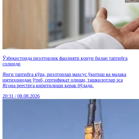
Ўзбекистонда риэлторлик фаолияти қонун билан тартибга
солинди
Янги тартибга кўра, риэлторлар махсус ўқитиш ва малака
имтиҳонидан ўтиб, сертификат олиши, ташкилотлар эса
Ягона реестрга киритилиши керак бўлади.
20:31 / 08.08.2026