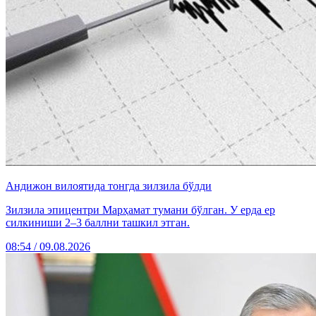
Андижон вилоятида тонгда зилзила бўлди
Зилзила эпицентри Марҳамат тумани бўлган. У ерда ер
силкиниши 2–3 баллни ташкил этган.
08:54 / 09.08.2026