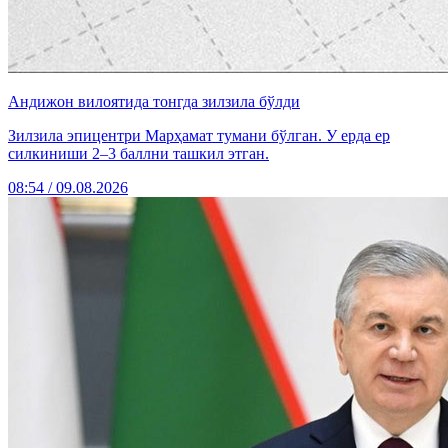
Андижон вилоятида тонгда зилзила бўлди
Зилзила эпицентри Марҳамат тумани бўлган. У ерда ер
силкиниши 2–3 баллни ташкил этган.
08:54 / 09.08.2026