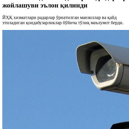
жойлашуви эълон қилинди
ЙҲҚ хизматлари радарлар ўрнатилган манзиллар ва қайд
этиладиган қоидабузарликлар бўйича тўлиқ маълумот берди.