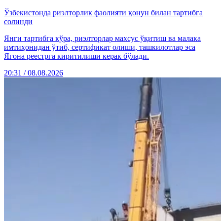
Ўзбекистонда риэлторлик фаолияти қонун билан тартибга
солинди
Янги тартибга кўра, риэлторлар махсус ўқитиш ва малака
имтиҳонидан ўтиб, сертификат олиши, ташкилотлар эса
Ягона реестрга киритилиши керак бўлади.
20:31 / 08.08.2026