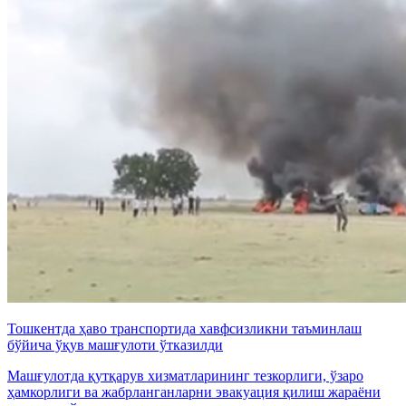
Тошкентда ҳаво транспортида хавфсизликни таъминлаш
бўйича ўқув машғулоти ўтказилди
Машғулотда қутқарув хизматларининг тезкорлиги, ўзаро
ҳамкорлиги ва жабрланганларни эвакуация қилиш жараёни