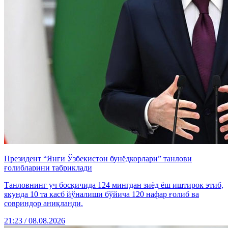
Президент “Янги Ўзбекистон бунёдкорлари” танлови
ғолибларини табриклади
Танловнинг уч босқичида 124 мингдан зиёд ёш иштирок этиб,
якунда 10 та касб йўналиши бўйича 120 нафар ғолиб ва
совриндор аниқланди.
21:23 / 08.08.2026