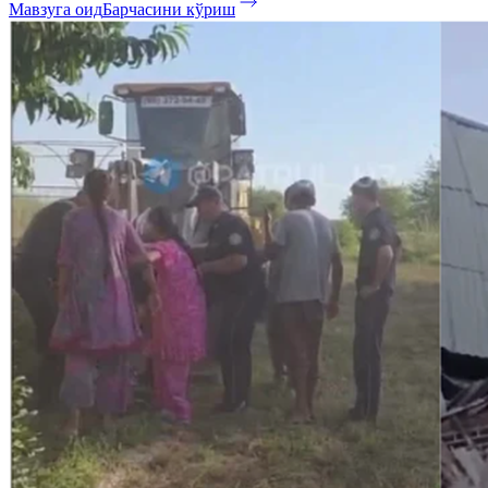
Мавзуга оид
Барчасини кўриш