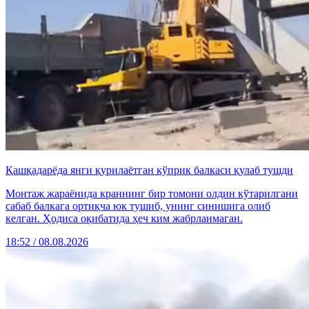
Қашқадарёда янги қурилаётган кўприк балкаси қулаб тушди
Монтаж жараёнида краннинг бир томони олдин кўтарилгани
сабаб балкага ортиқча юк тушиб, унинг синишига олиб
келган. Ҳодиса оқибатида ҳеч ким жабрланмаган.
18:52 / 08.08.2026