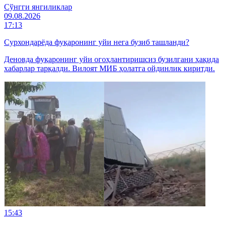
Cўнгги янгиликлар
09.08.2026
17:13
Сурхондарёда фуқаронинг уйи нега бузиб ташланди?
Деновда фуқаронинг уйи огоҳлантиришсиз бузилгани ҳақида
хабарлар тарқалди. Вилоят МИБ ҳолатга ойдинлик киритди.
15:43