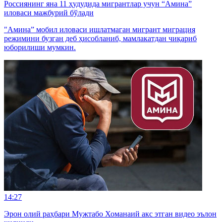
Россиянинг яна 11 ҳудудида мигрантлар учун “Амина”
иловаси мажбурий бўлади
"Амина” мобил иловаси ишлатмаган мигрант миграция
режимини бузган деб ҳисобланиб, мамлакатдан чиқариб
юборилиши мумкин.
14:27
Эрон олий раҳбари Мужтабо Хоманаий акс этган видео эълон