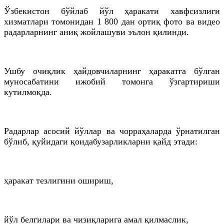
Ўзбекистон бўйлаб йўл ҳаракати хавфсизлиги
хизматлари томонидан 1 800 дан ортиқ фото ва видео
радарларнинг аниқ жойлашуви эълон қилинди.
Ушбу очиқлик ҳайдовчиларнинг ҳаракатга бўлган
муносабатини ижобий томонга ўзгартириши
кутилмоқда.
Радарлар асосий йўллар ва чорраҳаларда ўрнатилган
бўлиб, қуйидаги қоидабузарликларни қайд этади:
ҳаракат тезлигини ошириш,
йўл белгилари ва чизиқларига амал қилмаслик,