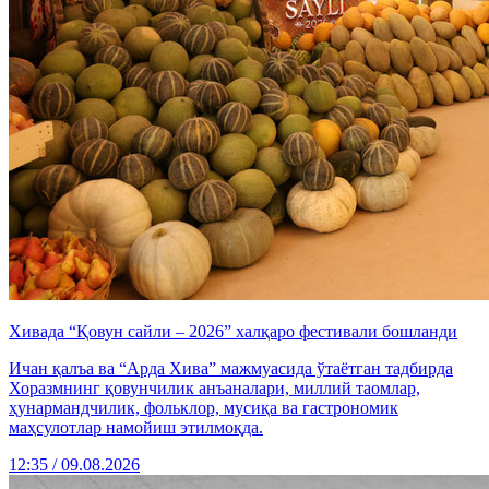
Хивада “Қовун сайли – 2026” халқаро фестивали бошланди
Ичан қалъа ва “Арда Хива” мажмуасида ўтаётган тадбирда
Хоразмнинг қовунчилик анъаналари, миллий таомлар,
ҳунармандчилик, фольклор, мусиқа ва гастрономик
маҳсулотлар намойиш этилмоқда.
12:35 / 09.08.2026