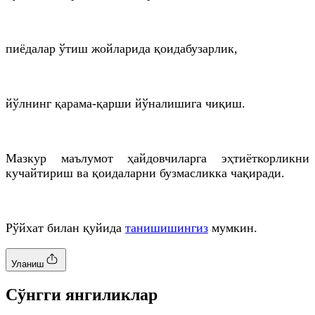
пиёдалар ўтиш жойларида қоидабузарлик,
йўлнинг қарама-қарши йўналишига чиқиш.
Мазкур маълумот ҳайдовчиларга эҳтиёткорликни
кучайтириш ва қоидаларни бузмасликка чақиради.
Рўйхат билан қуйида
танишишингиз
мумкин.
Уланиш
Cўнгги янгиликлар