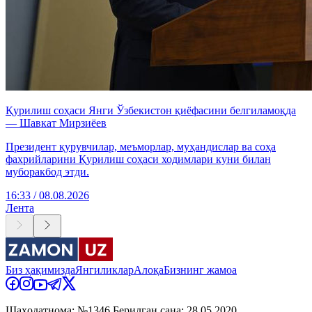
Қурилиш соҳаси Янги Ўзбекистон қиёфасини белгиламоқда
— Шавкат Мирзиёев
Президент қурувчилар, меъморлар, муҳандислар ва соҳа
фахрийларини Қурилиш соҳаси ходимлари куни билан
муборакбод этди.
16:33 / 08.08.2026
Лента
Биз ҳақимизда
Янгиликлар
Алоқа
Бизнинг жамоа
Шаҳодатнома: №1346 Берилган сана: 28.05.2020