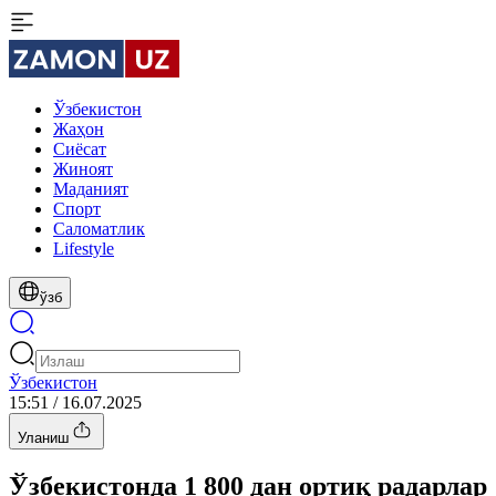
Ўзбекистон
Жаҳон
Сиёсат
Жиноят
Маданият
Спорт
Cаломатлик
Lifestyle
ўзб
Ўзбекистон
15:51 / 16.07.2025
Уланиш
Ўзбекистонда 1 800 дан ортиқ радарлар