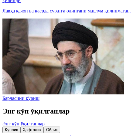
қилинди
Лавҳа қачон ва қаерда суратга олингани маълум қилинмаган.
Барчасини кўриш
Энг кўп ўқилганлар
Энг кўп ўқилганлар
Кунлик
Ҳафталик
Ойлик