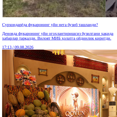
Сурхондарёда фуқаронинг уйи нега бузиб ташланди?
Деновда фуқаронинг уйи огоҳлантиришсиз бузилгани ҳақида
хабарлар тарқалди. Вилоят МИБ ҳолатга ойдинлик киритди.
17:13 / 09.08.2026