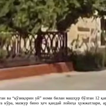
ан ва “қўзиқорин уй” номи билан машҳур бўлган 12 қа
 кўра, мазкур бино ҳеч қандай лойиҳа ҳужжатлари, а