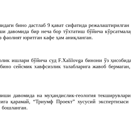
идаги бино дастлаб 9 қават сифатида режалаштирилган
ши давомида бир неча бор тўхтатиш бўйича кўрсатмала
з фаолият юритган кафе ҳам аниқланган.
лик ишлари бўйича суд F.Xalilovga бинони ўз ҳисобида
 бино сейсмик хавфсизлик талабларига жавоб бермаган,
иши давомида на муҳандислик-геология текширувлари,
ига қарамай, “Триумф Проект” хусусий экспертизаси 
и бошланган.