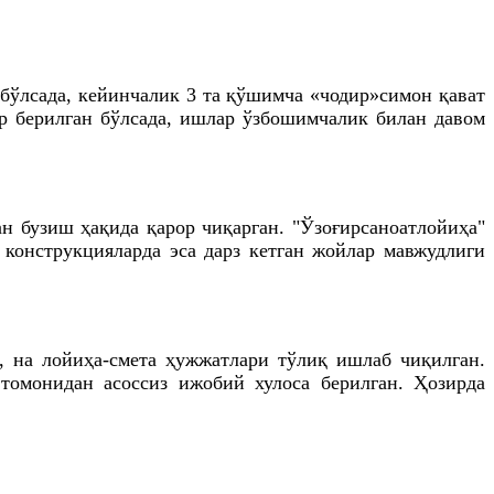
 бўлсада, кейинчалик 3 та қўшимча «чодир»симон қават
р берилган бўлсада, ишлар ўзбошимчалик билан давом
н бузиш ҳақида қарор чиқарган. "Ўзоғирсаноатлойиҳа"
 конструкцияларда эса дарз кетган жойлар мавжудлиги
 на лойиҳа-смета ҳужжатлари тўлиқ ишлаб чиқилган.
томонидан асоссиз ижобий хулоса берилган. Ҳозирда