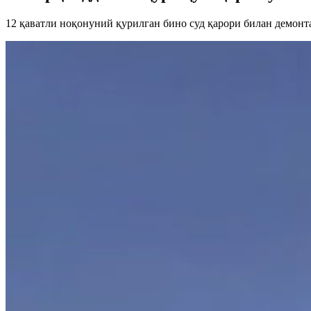
12 қаватли ноқонуний қурилган бино суд қарори билан демонт