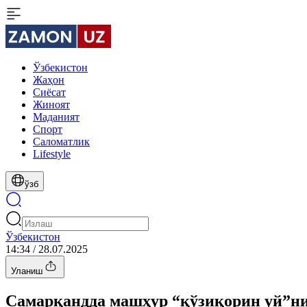
Ўзбекистон
Жаҳон
Сиёсат
Жиноят
Маданият
Спорт
Cаломатлик
Lifestyle
ўзб
Ўзбекистон
14:34 / 28.07.2025
Уланиш
Самарқандда машҳур “қўзиқорин уй”н