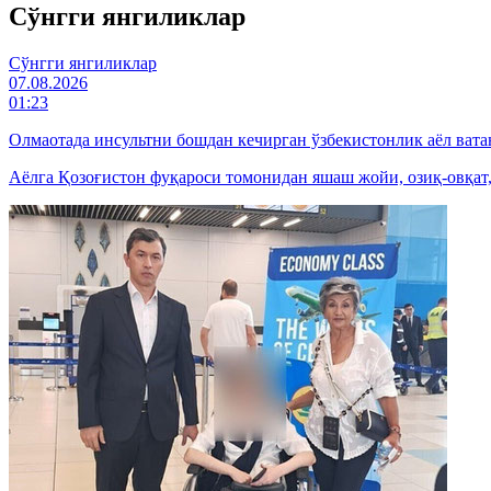
Cўнгги янгиликлар
Cўнгги янгиликлар
07.08.2026
01:23
Олмаотада инсультни бошдан кечирган ўзбекистонлик аёл вата
Аёлга Қозоғистон фуқароси томонидан яшаш жойи, озиқ-овқат