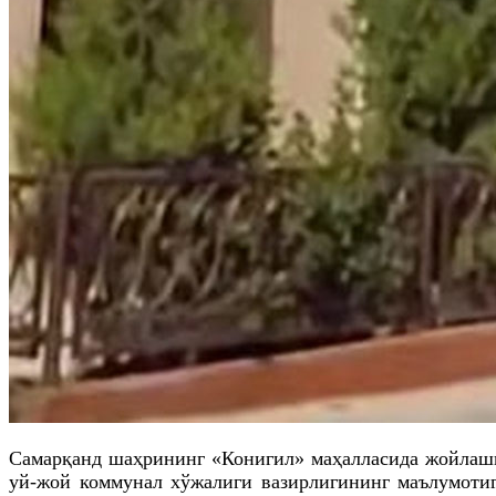
Самарқанд шаҳрининг «Конигил» маҳалласида жойлашг
уй-жой коммунал хўжалиги вазирлигининг маълумотига