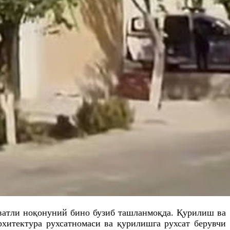
ватли ноқонуний бино бузиб ташланмоқда. Қурилиш ва
рхитектура рухсатномаси ва қурилишга рухсат берувчи