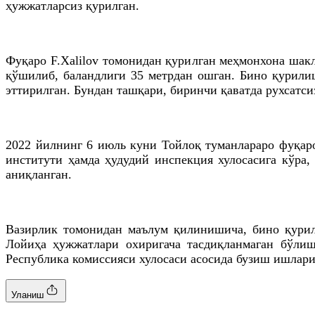
ҳужжатларсиз қурилган.
Фуқаро F.Xalilov томонидан қурилган меҳмонхона шакл
қўшилиб, баландлиги 35 метрдан ошган. Бино қурили
эттирилган. Бундан ташқари, биринчи қаватда рухсатси
2022 йилнинг 6 июль куни Тойлоқ туманлараро фуқаро
институти ҳамда ҳудудий инспекция хулосасига кўра,
аниқланган.
Вазирлик томонидан маълум қилинишича, бино қурил
Лойиҳа ҳужжатлари охиригача тасдиқланмаган бўлиш
Республика комиссияси хулосаси асосида бузиш ишлар
Уланиш