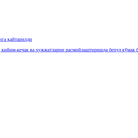
нга қайтарилди
, кийим-кечак ва ҳужжатларни расмийлаштиришда бепул кўмак б