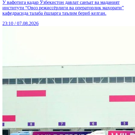
У вафотига қадар Ўзбекистон давлат санъат ва маданият
институти “Овоз режиссёрлиги ва операторлик маҳорати”
кафедрасида талаба ёшларга таълим бериб келган.
23:10 / 07.08.2026