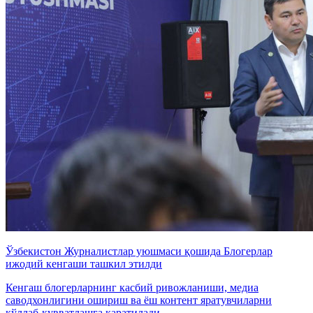
Ўзбекистон Журналистлар уюшмаси қошида Блогерлар
ижодий кенгаши ташкил этилди
Кенгаш блогерларнинг касбий ривожланиши, медиа
саводхонлигини ошириш ва ёш контент яратувчиларни
қўллаб-қувватлашга қаратилади.