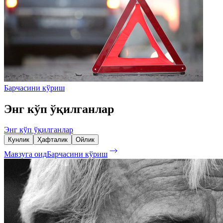
Барчасини кўриш
Энг кўп ўқилганлар
Энг кўп ўқилганлар
Кунлик
Ҳафталик
Ойлик
Мавзуга оид
Барчасини кўриш