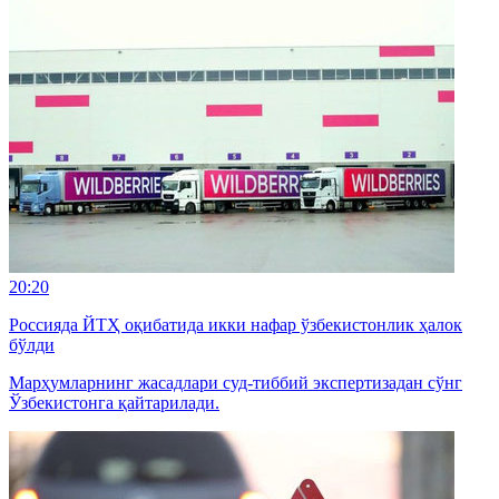
20:20
Россияда ЙТҲ оқибатида икки нафар ўзбекистонлик ҳалок
бўлди
Марҳумларнинг жасадлари суд-тиббий экспертизадан сўнг
Ўзбекистонга қайтарилади.