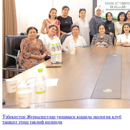
Ўзбекистон Журналистлар уюшмаси қошида экологик клуб
ташкил этиш таклиф қилинди