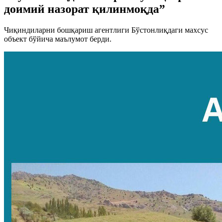
доимий назорат қилинмоқда”
Чиқиндиларни бошқариш агентлиги Бўстонлиқдаги махсус
объект бўйича маълумот берди.