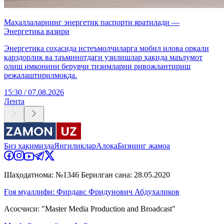
Маҳаллаларнинг энергетик паспорти яратилади —
Энергетика вазири
Энергетика соҳасида истеъмолчиларга мобил илова орқали
қарздорлик ва таъминотдаги узилишлар ҳақида маълумот
олиш имконини берувчи тизимларни ривожлантириш
режалаштирилмоқда.
15:30 / 07.08.2026
Лента
Биз ҳақимизда
Янгиликлар
Алоқа
Бизнинг жамоа
Шаҳодатнома: №1346 Берилган сана: 28.05.2020
Ғоя муаллифи: Фирдавс Фридунович Абдухаликов
Асосчиси: "Master Media Production and Broadcast"