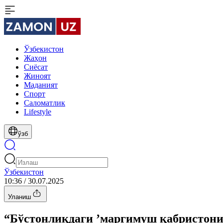
Ўзбекистон
Жаҳон
Сиёсат
Жиноят
Маданият
Спорт
Cаломатлик
Lifestyle
ўзб
Ўзбекистон
10:36 / 30.07.2025
Уланиш
“Бўстонлиқдаги ʼмаргимуш қабристони