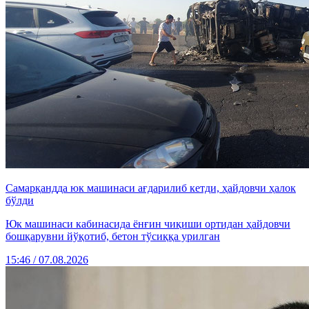
Самарқандда юк машинаси ағдарилиб кетди, ҳайдовчи ҳалок
бўлди
Юк машинаси кабинасида ёнғин чиқиши ортидан ҳайдовчи
бошқарувни йўқотиб, бетон тўсиққа урилган
15:46 / 07.08.2026