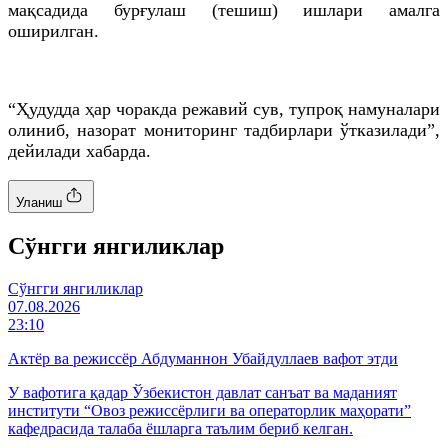
мақсадида
бурғулаш
(тешиш) ишлари амалга
оширилган.
“Ҳудудда ҳар чоракда
режавий
сув, тупроқ намуналари
олиниб, назорат мониторинг тадбирлари ўтказилади”,
дейилади хабарда.
Уланиш
Cўнгги янгиликлар
Cўнгги янгиликлар
07.08.2026
23:10
Актёр ва режиссёр Абдуманнон Убайдуллаев вафот этди
У вафотига қадар Ўзбекистон давлат санъат ва маданият
институти “Овоз режиссёрлиги ва операторлик маҳорати”
кафедрасида талаба ёшларга таълим бериб келган.