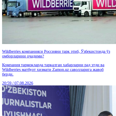
Wildberries компанияси Россияни тарк этиб, Ўзбекистонда ўз
омборларини очадими?
Компания тармоқларда тарқалган хабарларни рад этди ва
Wildberries матбуот хизмати Zamon.uz саволларига жавоб
берди.
20:59 / 07.08.2026