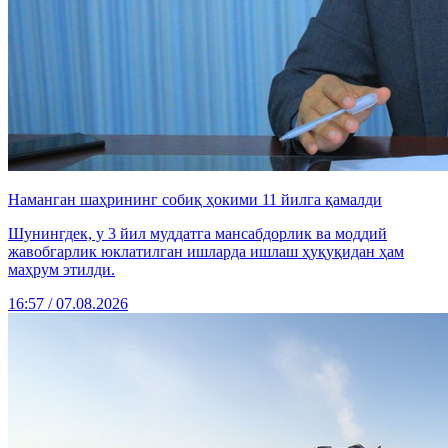
Наманган шаҳрининг собиқ ҳокими 11 йилга қамалди
Шунингдек, у 3 йил муддатга мансабдорлик ва моддий
жавобгарлик юклатилган ишларда ишлаш ҳуқуқидан ҳам
маҳрум этилди.
16:57 / 07.08.2026