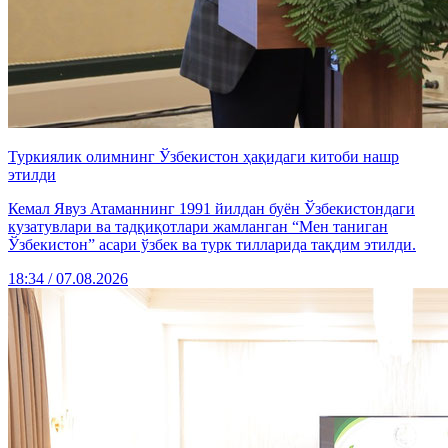
Туркиялик олимнинг Ўзбекистон ҳақидаги китоби нашр
этилди
Кемал Явуз Атаманнинг 1991 йилдан буён Ўзбекистондаги
кузатувлари ва тадқиқотлари жамланган “Мен таниган
Ўзбекистон” асари ўзбек ва турк тилларида тақдим этилди.
18:34 / 07.08.2026