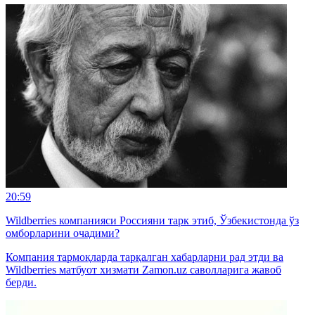
20:59
Wildberries компанияси Россияни тарк этиб, Ўзбекистонда ўз
омборларини очадими?
Компания тармоқларда тарқалган хабарларни рад этди ва
Wildberries матбуот хизмати Zamon.uz саволларига жавоб
берди.