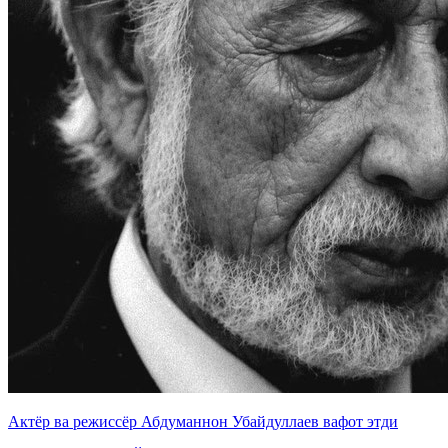
Актёр ва режиссёр Абдуманнон Убайдуллаев вафот этди