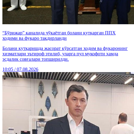
“Бўрижар” каналида чўкаётган болани қутқарган ППХ
ходими ва фуқаро тақдирланди
Болани қутқаришда жасорат кўрсатган ходим ва фуқаронинг
хизматлари эътироф этилиб, уларга пул мукофоти ҳамда
эсдалик совғалари топширилди.
10:05 / 07.08.2026