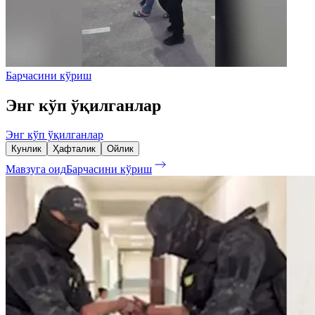
Барчасини кўриш
Энг кўп ўқилганлар
Энг кўп ўқилганлар
Кунлик
Ҳафталик
Ойлик
Мавзуга оид
Барчасини кўриш