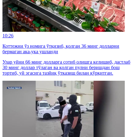
10:26
Коттежни ўз номига ўтқизиб, қолган 36 минг долларни
бермаган ака-ука ушланди
Улар уйни 66 минг долларга сотиб олишга келишиб, дастлаб
30 минг доллар тўлаган ва қолган пулни беришдан бош
тортиб, уй эгасига тазйиқ ўтказиш билан қўрқитган.