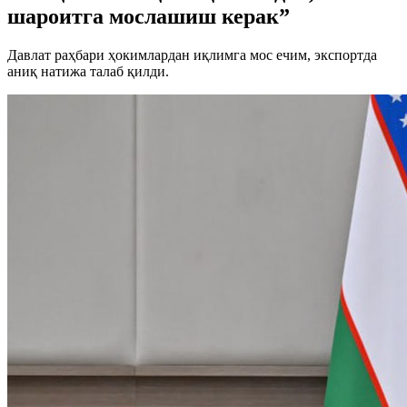
шароитга мослашиш керак”
Давлат раҳбари ҳокимлардан иқлимга мос ечим, экспортда
аниқ натижа талаб қилди.