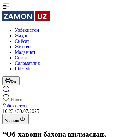
Ўзбекистон
Жаҳон
Сиёсат
Жиноят
Маданият
Спорт
Cаломатлик
Lifestyle
ўзб
Ўзбекистон
16:23 / 30.07.2025
Уланиш
“Об-ҳавони баҳона қилмасдан,