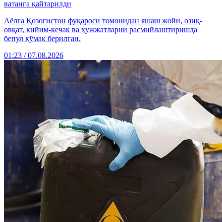
ватанга қайтарилди
Аёлга Қозоғистон фуқароси томонидан яшаш жойи, озиқ-
овқат, кийим-кечак ва ҳужжатларни расмийлаштиришда
бепул кўмак берилган.
01:23 / 07.08.2026