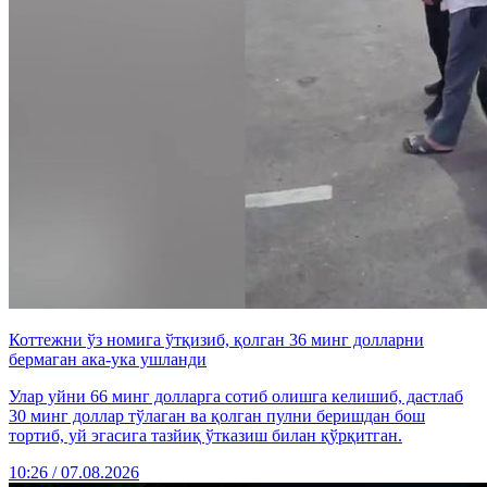
Коттежни ўз номига ўтқизиб, қолган 36 минг долларни
бермаган ака-ука ушланди
Улар уйни 66 минг долларга сотиб олишга келишиб, дастлаб
30 минг доллар тўлаган ва қолган пулни беришдан бош
тортиб, уй эгасига тазйиқ ўтказиш билан қўрқитган.
10:26 / 07.08.2026