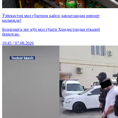
Ўзбекистон мол гўштини қайси давлатлардан импорт
қилмоқда?
Бозорларга энг кўп мол гўшти Ҳиндистондан етказиб
берилган.
10:45 / 07.08.2026