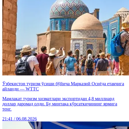
Ўзбекистон туризм ўсиши бўйича Марказий Осиёда етакчига
айланди — WTTC
Мамлакат туризм хизматлари экспортидан 4,8 миллиард
доллар даромад олди. Бу минтақа кўрсаткичининг ярмига
тенг.
21:41 / 06.08.2026