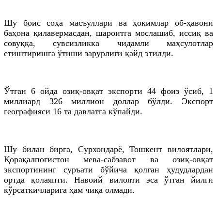
Шу боис соҳа масъуллари ва ҳокимлар об-ҳавони
баҳона қилавермасдан, шароитга мослашиб, иссиқ ва
совуққа, сувсизликка чидамли маҳсулотлар
етиштиришга ўтиши зарурлиги қайд этилди.
Ўтган 6 ойда озиқ-овқат экспорти 44 фоиз ўсиб, 1
миллиард 326 миллион доллар бўлди. Экспорт
географияси 16 та давлатга кўпайди.
Шу билан бирга, Сурхондарё, Тошкент вилоятлари,
Қорақалпоғистон мева-сабзавот ва озиқ-овқат
экспортининг суръати бўйича қолган ҳудудлардан
ортда қолаяпти. Навоий вилояти эса ўтган йилги
кўрсаткичларига ҳам чиқа олмади.