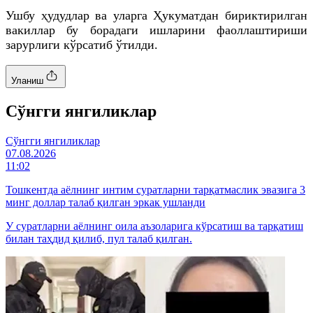
Ушбу ҳудудлар ва уларга Ҳукуматдан бириктирилган
вакиллар бу борадаги ишларини фаоллаштириши
зарурлиги кўрсатиб ўтилди.
Уланиш
Cўнгги янгиликлар
Cўнгги янгиликлар
07.08.2026
11:02
Тошкентда аёлнинг интим суратларни тарқатмаслик эвазига 3
минг доллар талаб қилган эркак ушланди
У суратларни аёлнинг оила аъзоларига кўрсатиш ва тарқатиш
билан таҳдид қилиб, пул талаб қилган.