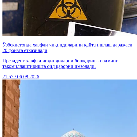
Ўзбекистонда хавфли чиқиндиларини қайта ишлаш даражаси
20 фоизга етказилади
Президент хавфли чиқиндиларни бошқариш тизимини
такомиллаштиришга оид қарорни имзолади.
21:57 / 06.08.2026