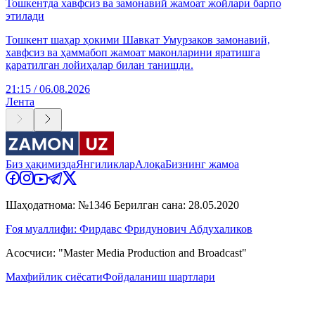
Тошкентда хавфсиз ва замонавий жамоат жойлари барпо
этилади
Тошкент шаҳар ҳокими Шавкат Умурзаков замонавий,
хавфсиз ва ҳаммабоп жамоат маконларини яратишга
қаратилган лойиҳалар билан танишди.
21:15 / 06.08.2026
Лента
Биз ҳақимизда
Янгиликлар
Алоқа
Бизнинг жамоа
Шаҳодатнома: №1346 Берилган сана: 28.05.2020
Ғоя муаллифи: Фирдавс Фридунович Абдухаликов
Асосчиси: "Master Media Production and Broadcast"
Махфийлик сиёсати
Фойдаланиш шартлари