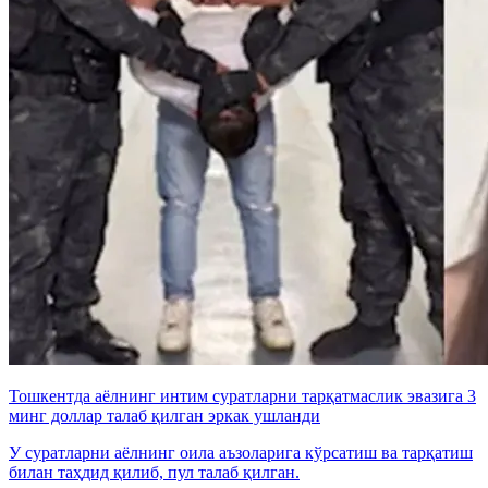
Тошкентда аёлнинг интим суратларни тарқатмаслик эвазига 3
минг доллар талаб қилган эркак ушланди
У суратларни аёлнинг оила аъзоларига кўрсатиш ва тарқатиш
билан таҳдид қилиб, пул талаб қилган.