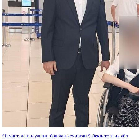
Олмаотада инсультни бошдан кечирган ўзбекистонлик аёл