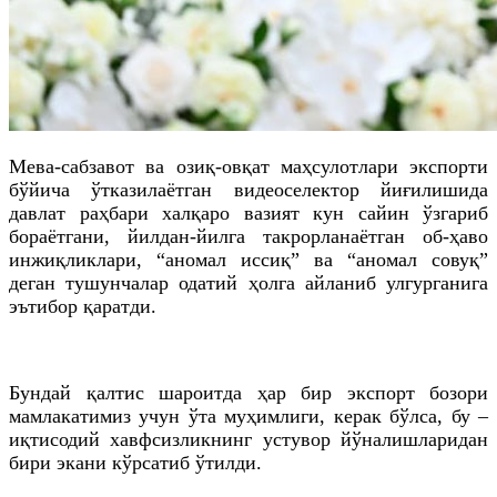
Мева-сабзавот ва озиқ-овқат маҳсулотлари экспорти
бўйича ўтказилаётган видеоселектор йиғилишида
давлат раҳбари халқаро вазият кун сайин ўзгариб
бораётгани, йилдан-йилга такрорланаётган об-ҳаво
инжиқликлари, “аномал иссиқ” ва “аномал совуқ”
деган тушунчалар одатий ҳолга айланиб улгурганига
эътибор қаратди.
Бундай қалтис шароитда ҳар бир экспорт бозори
мамлакатимиз учун ўта муҳимлиги, керак бўлса, бу –
иқтисодий хавфсизликнинг устувор йўналишларидан
бири экани кўрсатиб ўтилди.