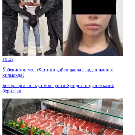
10:45
Ўзбекистон мол гўштини қайси давлатлардан импорт
қилмоқда?
Бозорларга энг кўп мол гўшти Ҳиндистондан етказиб
берилган.