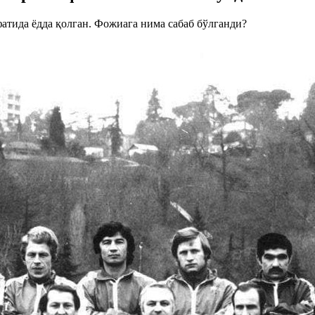
фатида ёдда қолган. Фожиага нима сабаб бўлганди?