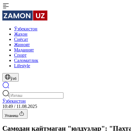
Ўзбекистон
Жаҳон
Сиёсат
Жиноят
Маданият
Спорт
Cаломатлик
Lifestyle
ўзб
Ўзбекистон
10:49 / 11.08.2025
Уланиш
Самодан қайтмаган "юлдузлар": "Пахта