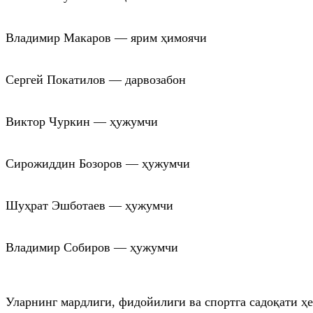
Владимир Макаров — ярим ҳимоячи
Сергей Покатилов — дарвозабон
Виктор Чуркин — ҳужумчи
Сирожиддин Бозоров — ҳужумчи
Шуҳрат Эшботаев — ҳужумчи
Владимир Собиров — ҳужумчи
Уларнинг мардлиги, фидойилиги ва спортга садоқати ҳ