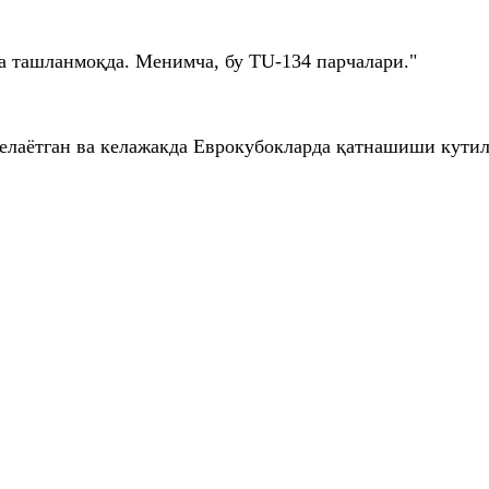
га ташланмоқда. Менимча, бу TU-134 парчалари."
лаётган ва келажакда Еврокубокларда қатнашиши кутилг