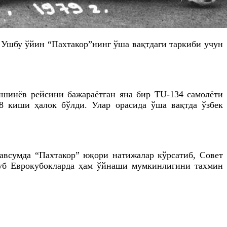
. Ушбу ўйин “Пахтакор”нинг ўша вақтдаги таркиби учун
ишинёв рейсини бажараётган яна бир TU-134 самолёти
8 киши ҳалок бўлди. Улар орасида ўша вақтда ўзбек
авсумда “Пахтакор” юқори натижалар кўрсатиб, Совет
луб Еврокубокларда ҳам ўйнаши мумкинлигини тахмин