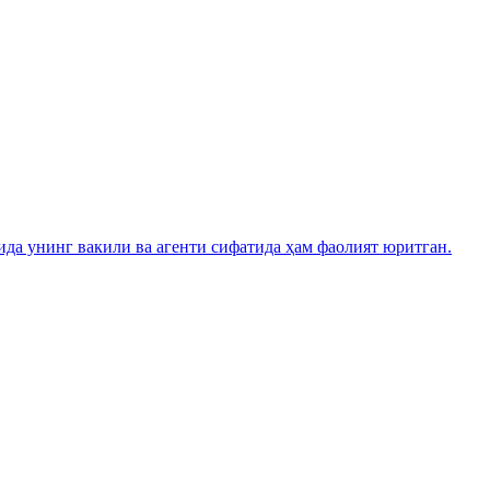
а унинг вакили ва агенти сифатида ҳам фаолият юритган.