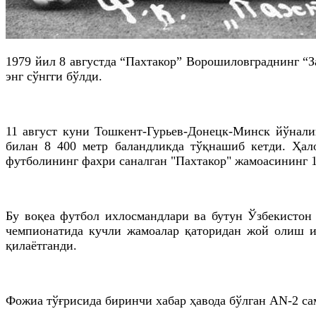
1979 йил 8 августда “Пахтакор” Ворошиловграднинг “З
энг сўнгги бўлди.
11 август куни Тошкент-Гурьев-Донецк-Минск йўнали
билан 8 400 метр баландликда тўқнашиб кетди. Ҳал
футболининг фахри саналган "Пахтакор" жамоасининг 1
Бу воқеа футбол ихлосмандлари ва бутун Ўзбекистон
чемпионатида кучли жамоалар қаторидан жой олиш и
қилаётганди.
Фожиа тўғрисида биринчи хабар ҳавода бўлган AN-2 са