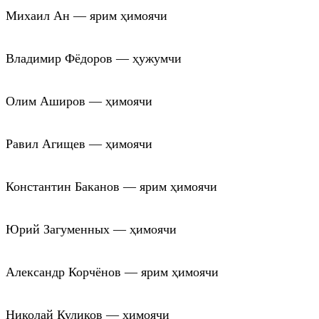
Михаил Ан — ярим ҳимоячи
Владимир Фёдоров — ҳужумчи
Олим Аширов — ҳимоячи
Равил Агищев — ҳимоячи
Константин Баканов — ярим ҳимоячи
Юрий Загуменных — ҳимоячи
Александр Корчёнов — ярим ҳимоячи
Николай Куликов — ҳимоячи