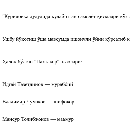
"Куриловка ҳудудида қулайотган самолёт қисмлари кўз
Ушбу йўқотиш ўша мавсумда ишончли ўйин кўрсатиб ке
Ҳалок бўлган "Пахтакор" аъзолари:
Идгай Тазетдинов — мураббий
Владимир Чумаков — шифокор
Мансур Толибжонов — маъмур