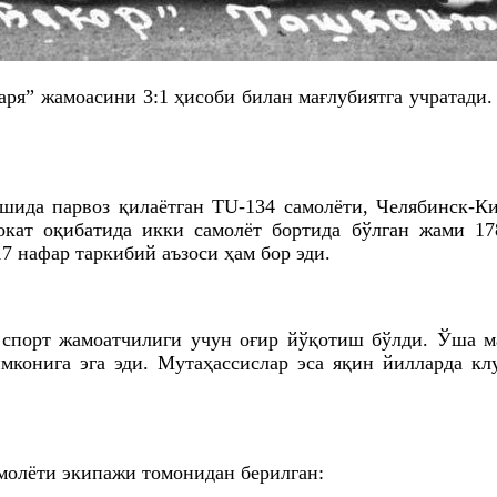
аря” жамоасини 3:1 ҳисоби билан мағлубиятга учратади
шида парвоз қилаётган TU-134 самолёти, Челябинск-К
окат оқибатида икки самолёт бортида бўлган жами 17
7 нафар таркибий аъзоси ҳам бор эди.
 спорт жамоатчилиги учун оғир йўқотиш бўлди. Ўша м
мконига эга эди. Мутаҳассислар эса яқин йилларда к
молёти экипажи томонидан берилган: