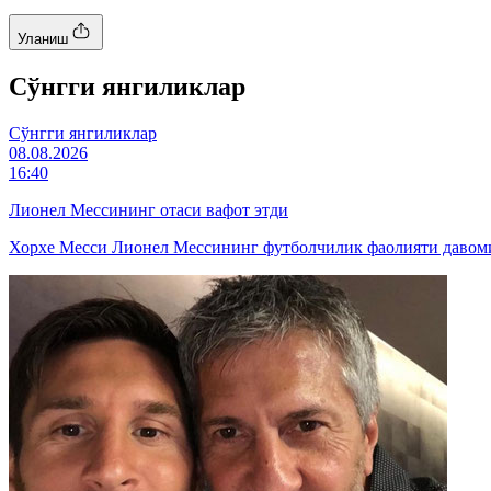
Уланиш
Cўнгги янгиликлар
Cўнгги янгиликлар
08.08.2026
16:40
Лионел Мессининг отаси вафот этди
Хорхе Месси Лионел Мессининг футболчилик фаолияти давомид