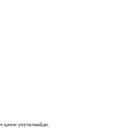
еч қачон унутилмайди.