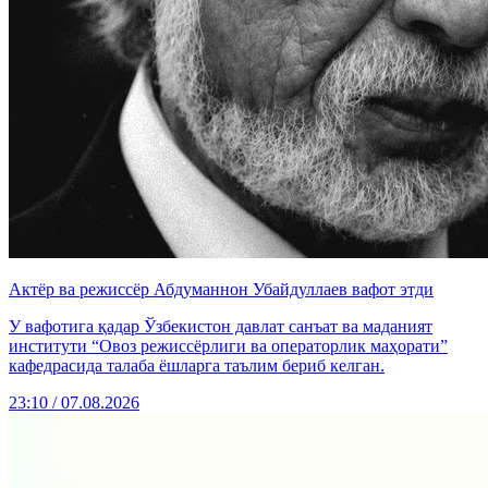
Актёр ва режиссёр Абдуманнон Убайдуллаев вафот этди
У вафотига қадар Ўзбекистон давлат санъат ва маданият
институти “Овоз режиссёрлиги ва операторлик маҳорати”
кафедрасида талаба ёшларга таълим бериб келган.
23:10 / 07.08.2026