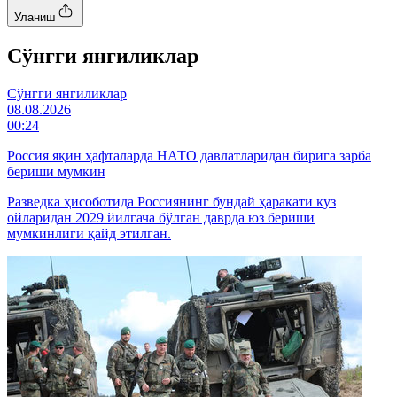
Уланиш
Cўнгги янгиликлар
Cўнгги янгиликлар
08.08.2026
00:24
Россия яқин ҳафталарда НАТО давлатларидан бирига зарба
бериши мумкин
Разведка ҳисоботида Россиянинг бундай ҳаракати куз
ойларидан 2029 йилгача бўлган даврда юз бериши
мумкинлиги қайд этилган.