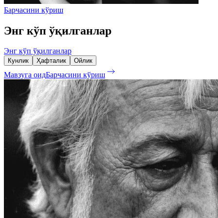
Барчасини кўриш
Энг кўп ўқилганлар
Энг кўп ўқилганлар
Кунлик
Ҳафталик
Ойлик
Мавзуга оид
Барчасини кўриш