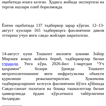
оқибатида юзага келган. Ҳодиса жойида экспертиза ва
тергов ишлари олиб борилмоқда.
Ёнғин оқибатида 137 тадбиркор зарар кўрган. 12–13-
август кунлари 165 тадбиркорга фаолиятини давом
эттириш учун янги савдо жойлари ажратилган.
14-август куни Тошкент вилояти ҳокими Зойир
Мирзаев воқеа жойига бориб, тадбиркорлар билан
учрашди
. Унга кўра, 2026-йил 1-мартдан “Уч
қаҳрамон” бозори ўрнида Тошкент
метрополитенининг янги инфратузилма объекти
қурилиши режалаштирилган. Ҳокимлик
тадбиркорларнинг келгуси фаолиятини йўлга қўйишда
Савдо-саноат палатаси ва бошқа ташкилотлар билан
ҳамкорликда ёрдам кўрсатишга тайёрлигини
билдирди.