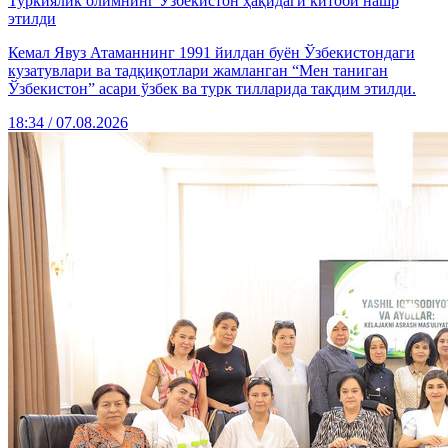
Туркиялик олимнинг Ўзбекистон ҳақидаги китоби нашр
этилди
Кемал Явуз Атаманнинг 1991 йилдан буён Ўзбекистондаги
кузатувлари ва тадқиқотлари жамланган “Мен таниган
Ўзбекистон” асари ўзбек ва турк тилларида тақдим этилди.
18:34 / 07.08.2026