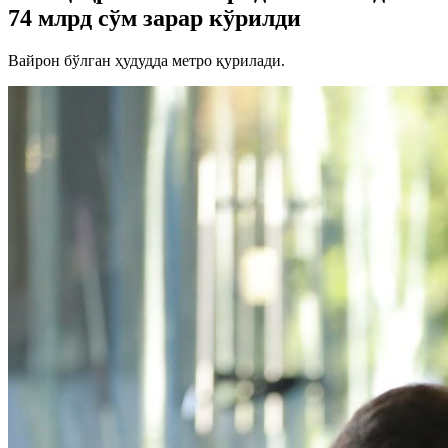
74 млрд сўм зарар кўрилди
Вайрон бўлган ҳудудда метро қурилади.