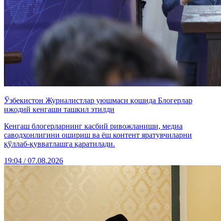
Ўзбекистон Журналистлар уюшмаси қошида Блогерлар
ижодий кенгаши ташкил этилди
Кенгаш блогерларнинг касбий ривожланиши, медиа
саводхонлигини ошириш ва ёш контент яратувчиларни
қўллаб-қувватлашга қаратилади.
19:04 / 07.08.2026