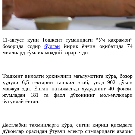
11-август куни Тошкент туманидаги “Уч қаҳрамон”
бозорида содир
бўлган
йирик ёнғин оқибатида 74
миллиард сўмлик моддий зарар етди.
Тошкент вилояти ҳокимлиги маълумотига кўра, бозор
ҳудуди 6,5 гектарни ташкил этиб, унда 902 дўкон
мавжуд эди. Ёнғин натижасида ҳудуднинг 40 фоизи,
жумладан 181 та фаол дўконнинг мол-мулклари
бутунлай ёнган.
Дастлабки тахминларга кўра, ёнғин кириш қисмдаги
дўконлар орасидан ўтувчи электр симларидаги авария