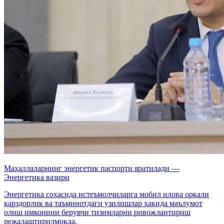
Маҳаллаларнинг энергетик паспорти яратилади —
Энергетика вазири
Энергетика соҳасида истеъмолчиларга мобил илова орқали
қарздорлик ва таъминотдаги узилишлар ҳақида маълумот
олиш имконини берувчи тизимларни ривожлантириш
режалаштирилмоқда.