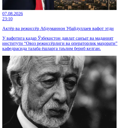
07.08.2026
23:10
Актёр ва режиссёр Абдуманнон Убайдуллаев вафот этди
У вафотига қадар Ўзбекистон давлат санъат ва маданият
институти “Овоз режиссёрлиги ва операторлик маҳорати”
кафедрасида талаба ёшларга таълим бериб келган.