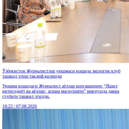
Ўзбекистон Журналистлар уюшмаси қошида экологик клуб
ташкил этиш таклиф қилинди
Уюшма қошидаги Журналист аёллар кенгашининг “Яшил
иқтисодиёт ва аёллар: асраш масъулияти” мавзусида давра
суҳбати ташкил этилди.
18:22 / 07.08.2026