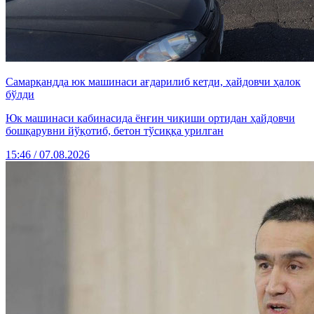
Самарқандда юк машинаси ағдарилиб кетди, ҳайдовчи ҳалок
бўлди
Юк машинаси кабинасида ёнғин чиқиши ортидан ҳайдовчи
бошқарувни йўқотиб, бетон тўсиққа урилган
15:46 / 07.08.2026