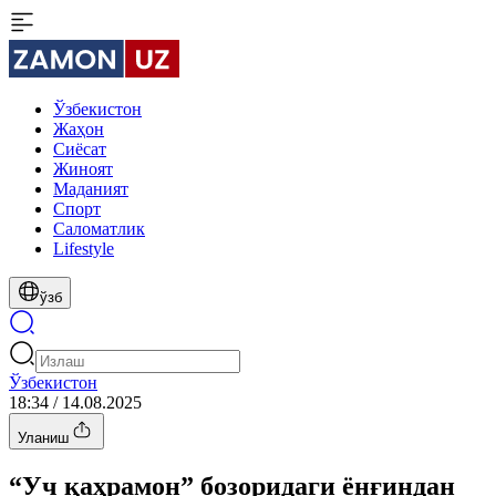
Ўзбекистон
Жаҳон
Сиёсат
Жиноят
Маданият
Спорт
Cаломатлик
Lifestyle
ўзб
Ўзбекистон
18:34 / 14.08.2025
Уланиш
“Уч қаҳрамон” бозоридаги ёнғиндан