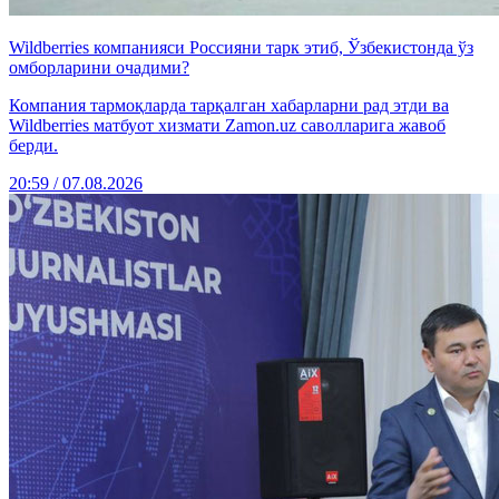
Wildberries компанияси Россияни тарк этиб, Ўзбекистонда ўз
омборларини очадими?
Компания тармоқларда тарқалган хабарларни рад этди ва
Wildberries матбуот хизмати Zamon.uz саволларига жавоб
берди.
20:59 / 07.08.2026