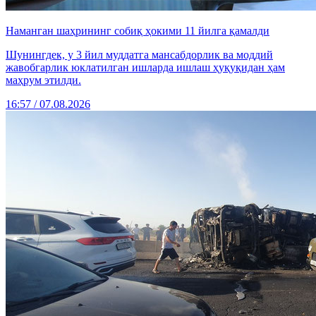
Наманган шаҳрининг собиқ ҳокими 11 йилга қамалди
Шунингдек, у 3 йил муддатга мансабдорлик ва моддий
жавобгарлик юклатилган ишларда ишлаш ҳуқуқидан ҳам
маҳрум этилди.
16:57 / 07.08.2026