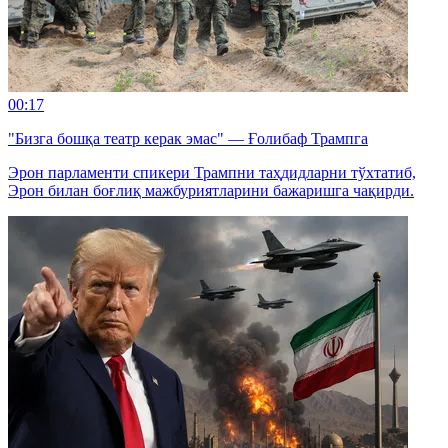
00:17
"Бизга бошқа театр керак эмас" — Ғолибаф Трампга
Эрон парламенти спикери Трампни таҳдидларни тўхтатиб,
Эрон билан боғлиқ мажбуриятларини бажаришга чақирди.