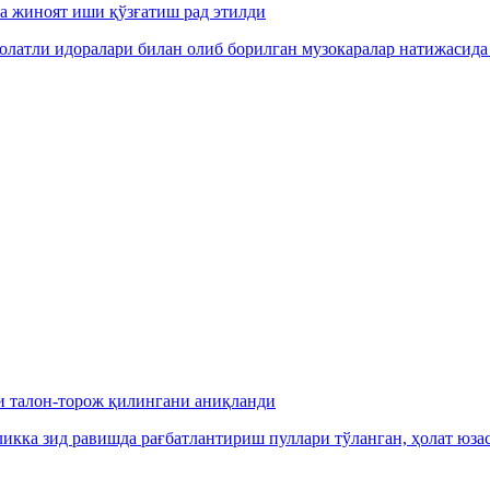
га жиноят иши қўзғатиш рад этилди
олатли идоралари билан олиб борилган музокаралар натижасида
и талон-торож қилингани аниқланди
икка зид равишда рағбатлантириш пуллари тўланган, ҳолат юза