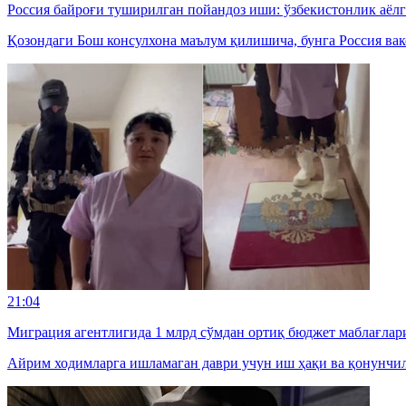
Россия байроғи туширилган пойандоз иши: ўзбекистонлик аёл
Қозондаги Бош консулхона маълум қилишича, бунга Россия вак
21:04
Миграция агентлигида 1 млрд сўмдан ортиқ бюджет маблағлар
Айрим ходимларга ишламаган даври учун иш ҳақи ва қонунчил