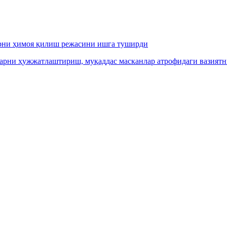
арни ҳимоя қилиш режасини ишга туширди
арни ҳужжатлаштириш, муқаддас масканлар атрофидаги вазиятн