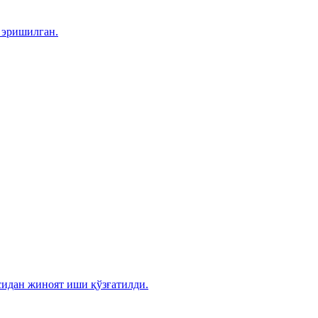
 эришилган.
сидан жиноят иши қўзғатилди.