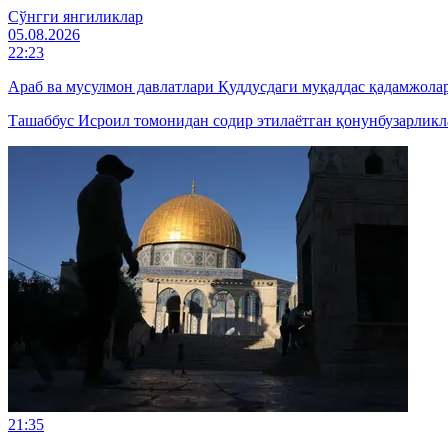
Cўнгги янгиликлар
05.08.2026
22:23
Араб ва мусулмон давлатлари Қуддусдаги муқаддас қадамжол
Ташаббус Исроил томонидан содир этилаётган қонунбузарликл
21:35