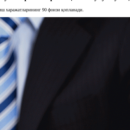
иш харажатларининг 90 фоизи қопланади.