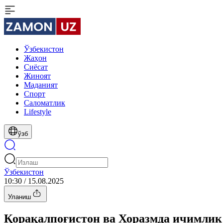
Ўзбекистон
Жаҳон
Сиёсат
Жиноят
Маданият
Спорт
Cаломатлик
Lifestyle
ўзб
Ўзбекистон
10:30 / 15.08.2025
Уланиш
Қорақалпоғистон ва Хоразмда ичимлик