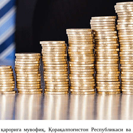
 қарорига мувофиқ, Қорақалпоғистон Республикаси в