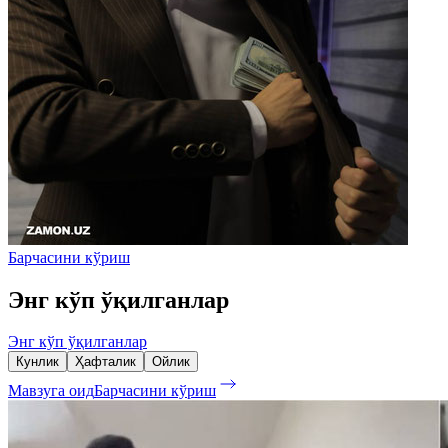
Барчасини кўриш
Энг кўп ўқилганлар
Энг кўп ўқилганлар
Кунлик
Ҳафталик
Ойлик
Мавзуга оид
Барчасини кўриш