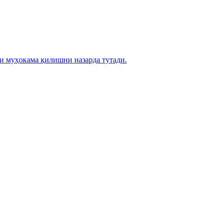
и муҳокама қилишни назарда тутади.