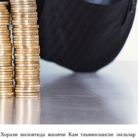
а Хоразм вилоятида яшовчи Кам таъминланган оилалар