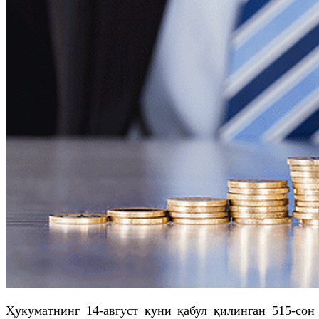
Ҳукуматнинг 14-август куни қабул қилинган 515-сон