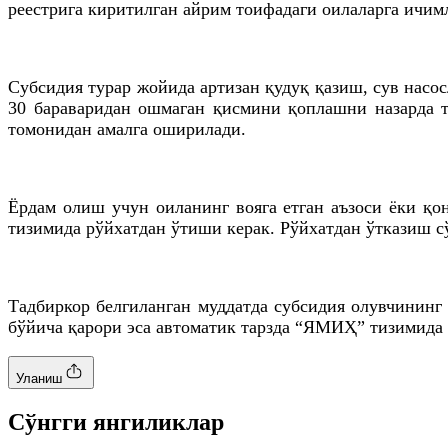
реестрига киритилган айрим тоифадаги оилаларга ичим
Субсидия турар жойида артизан қудуқ қазиш, сув нас
30 бараваридан ошмаган қисмини қоплашни назарда т
томонидан амалга оширилади.
Ёрдам олиш учун оиланинг вояга етган аъзоси ёки қ
тизимида рўйхатдан ўтиши керак. Рўйхатдан ўтказиш с
Тадбиркор белгиланган муддатда субсидия олувчининг
бўйича қарори эса автоматик тарзда “ЯМИҲ” тизимида
Уланиш
Cўнгги янгиликлар