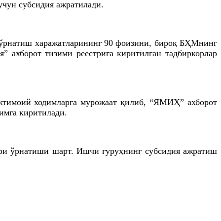
учун субсидия ажратилади.
а ўрнатиш харажатларининг 90 фоизини, бироқ БҲМнинг
” ахборот тизими реестрига киритилган тадбиркорлар
ижтимоий ходимларга мурожаат қилиб, “ЯМИҲ” ахборот
имга киритилади.
лтри ўрнатиши шарт. Ишчи гуруҳнинг субсидия ажратиш