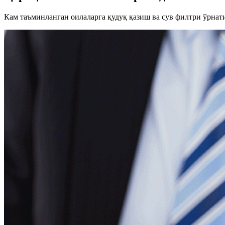
Кам таъминланган оилаларга қудуқ қазиш ва сув филтри ўрнат