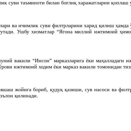
лик суви таъминоти билан боғлиқ харажатларни қоплаш 
ослари ва ичимлик суви филтрларини харид қилиш ҳамд
утади. Ушбу хизматлар “Ягона миллий ижтимоий ҳимоя
онуний вакили “Инсон” марказларига ёки маҳалладаги 
ўрови ижтимоий ходим ёки марказ вакили томонидан тиз
 яшаш жойига бориб, қудуқ қазиши, сув насоси ва фи
 эълон қилинади.