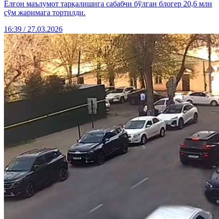
Ёлғон маълумот тарқалишига сабабчи бўлган блогер 20,6 млн
сўм жаримага тортилди.
16:39 / 27.03.2026