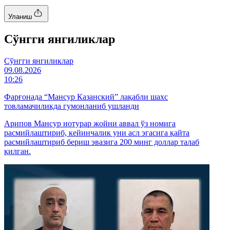
Уланиш
Cўнгги янгиликлар
Cўнгги янгиликлар
09.08.2026
10:26
Фарғонада “Мансур Казанский” лақабли шахс
товламачиликда гумонланиб ушланди
Арипов Мансур нотурар жойни аввал ўз номига
расмийлаштириб, кейинчалик уни асл эгасига қайта
расмийлаштириб бериш эвазига 200 минг доллар талаб
қилган.