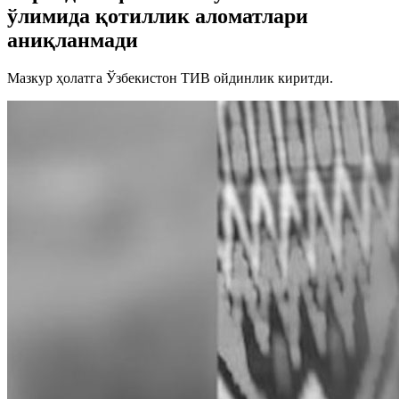
ўлимида қотиллик аломатлари
аниқланмади
Мазкур ҳолатга Ўзбекистон ТИВ ойдинлик киритди.