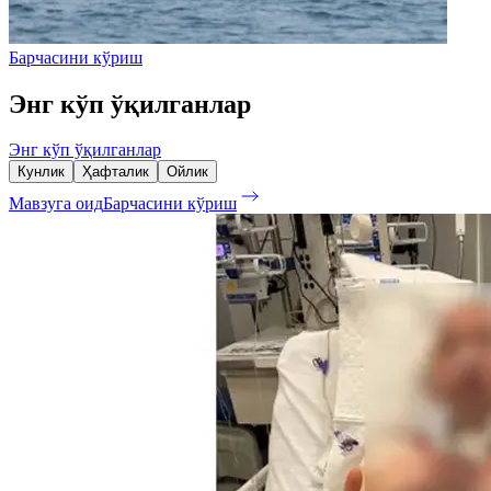
Барчасини кўриш
Энг кўп ўқилганлар
Энг кўп ўқилганлар
Кунлик
Ҳафталик
Ойлик
Мавзуга оид
Барчасини кўриш