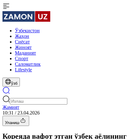
Ўзбекистон
Жаҳон
Сиёсат
Жиноят
Маданият
Спорт
Cаломатлик
Lifestyle
ўзб
Жамият
10:31 / 23.04.2026
Уланиш
Кореяда вафот этган ўзбек аёлининг