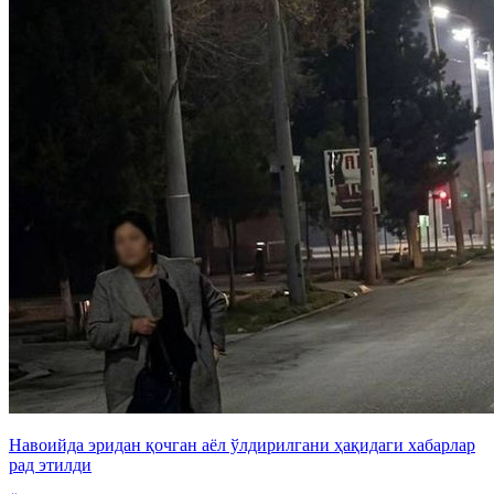
Навоийда эридан қочган аёл ўлдирилгани ҳақидаги хабарлар
рад этилди