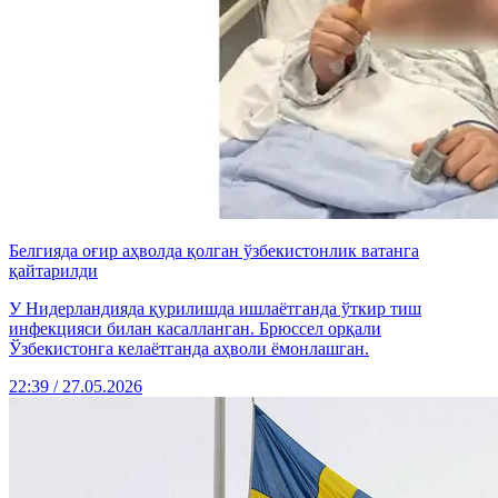
Белгияда оғир аҳволда қолган ўзбекистонлик ватанга
қайтарилди
У Нидерландияда қурилишда ишлаётганда ўткир тиш
инфекцияси билан касалланган. Брюссел орқали
Ўзбекистонга келаётганда аҳволи ёмонлашган.
22:39 / 27.05.2026