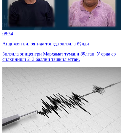
08:54
Андижон вилоятида тонгда зилзила бўлди
Зилзила эпицентри Марҳамат тумани бўлган. У ерда ер
силкиниши 2–3 баллни ташкил этган.