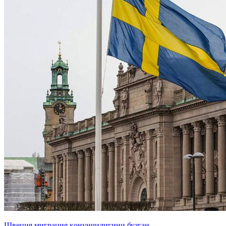
Швеция миграция қонунчилигини бузган