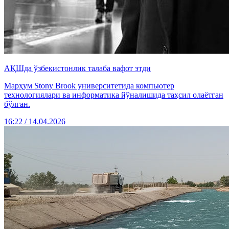
АҚШда ўзбекистонлик талаба вафот этди
Марҳум Stony Brook университетида компьютер
технологиялари ва информатика йўналишида таҳсил олаётган
бўлган.
16:22 / 14.04.2026