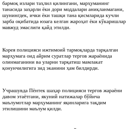
бармоқ излари таҳлил қилингани, марҳуманинг
танасида заҳарли ёки дори моддалари аниқланмагани,
шунингдек, ички ёки ташқи тана қисмларида кучли
зарба оқибатида юзага келган жароҳат ёки кўкаришлар
мавжуд эмаслиги қайд этилди.
Корея полицияси ижтимоий тармоқларда тарқалган
марҳумага оид айрим суратлар тергов жараёнида
олинмаганини ва уларни тарқатиш мамлакат
қонунчилигига зид эканини ҳам билдирди.
Учрашувда Пёнтек шаҳар полицияси тергов жараёни
давом этаётгани, якуний натижалар бўйича
маълумотлар марҳуманинг яқинларига тақдим
этилишини маълум қилди.