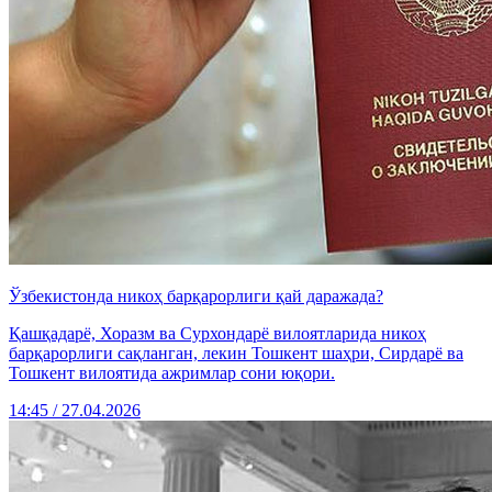
Ўзбекистонда никоҳ барқарорлиги қай даражада?
Қашқадарё, Хоразм ва Сурхондарё вилоятларида никоҳ
барқарорлиги сақланган, лекин Тошкент шаҳри, Сирдарё ва
Тошкент вилоятида ажримлар сони юқори.
14:45 / 27.04.2026