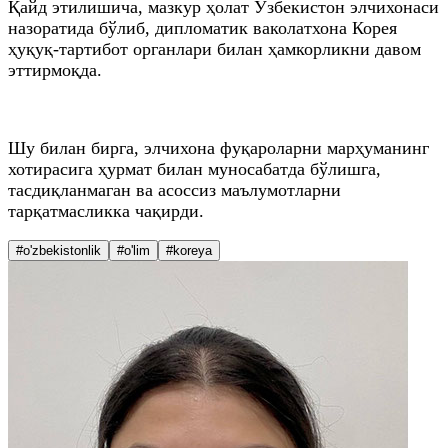
Қайд этилишича, мазкур ҳолат Ўзбекистон элчихонаси
назоратида бўлиб, дипломатик ваколатхона Корея
ҳуқуқ-тартибот органлари билан ҳамкорликни давом
эттирмоқда.
Шу билан бирга, элчихона фуқароларни марҳуманинг
хотирасига ҳурмат билан муносабатда бўлишга,
тасдиқланмаган ва асоссиз маълумотларни
тарқатмасликка чақирди.
#o'zbekistonlik
#o'lim
#koreya