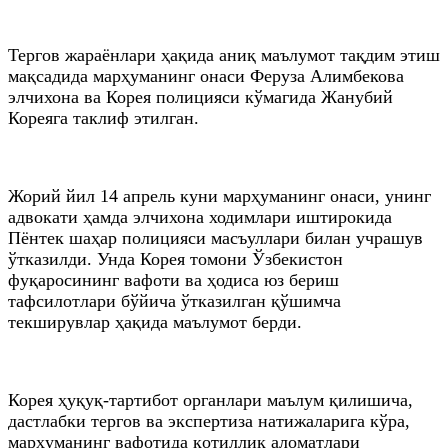
Тергов жараёнлари ҳақида аниқ маълумот тақдим этиш
мақсадида марҳуманинг онаси Феруза Алимбекова
элчихона ва Корея полицияси кўмагида Жанубий
Кореяга таклиф этилган.
Жорий йил 14 апрель куни марҳуманинг онаси, унинг
адвокати ҳамда элчихона ходимлари иштирокида
Пёнтек шаҳар полицияси масъуллари билан учрашув
ўтказилди. Унда Корея томони Ўзбекистон
фуқаросининг вафоти ва ҳодиса юз бериш
тафсилотлари бўйича ўтказилган қўшимча
текширувлар ҳақида маълумот берди.
Корея ҳуқуқ-тартибот органлари маълум қилишича,
дастлабки тергов ва экспертиза натижаларига кўра,
марҳуманинг вафотида қотиллик аломатлари