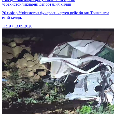
ўзбекистонликларни депортация қилди
20 нафар Ўзбекистон фуқароси чартер рейс билан Тошкентга
етиб келди.
11:19 / 13.05.2026