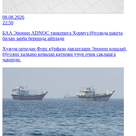
08.08.2026
22:50
БАА Эронни ADNOC танкерига Ҳормуз бўғозида ракета
билан зарба беришда айблади
Ҳужум ортидан Форс кўрфази давлатлари Эронни қоралаб,
бўғозни халқаро кемалар қатнови учун очиқ сақлашга
чақирди.