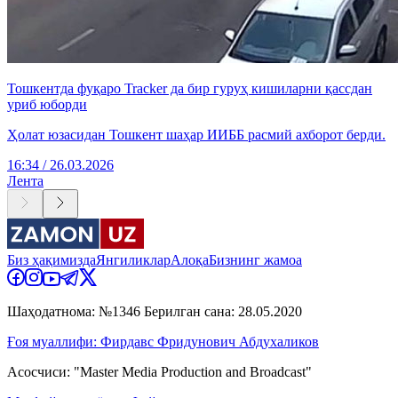
Тошкентда фуқаро Tracker да бир гуруҳ кишиларни қассдан
уриб юборди
Ҳолат юзасидан Тошкент шаҳар ИИББ расмий ахборот берди.
16:34 / 26.03.2026
Лента
Биз ҳақимизда
Янгиликлар
Алоқа
Бизнинг жамоа
Шаҳодатнома: №1346 Берилган сана: 28.05.2020
Ғоя муаллифи: Фирдавс Фридунович Абдухаликов
Асосчиси: "Master Media Production and Broadcast"