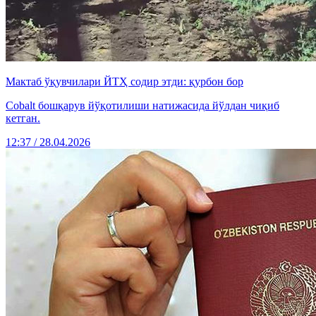
Мактаб ўқувчилари ЙТҲ содир этди: қурбон бор
Cobalt бошқарув йўқотилиши натижасида йўлдан чиқиб
кетган.
12:37 / 28.04.2026