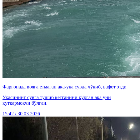
Фарғонада вояга етмаган ака-ука сувда чўкиб, вафот этди
Укасининг сувга тушиб кетганини кўрган ака уни
қутқармоқчи бўлган.
15:42 / 30.03.2026