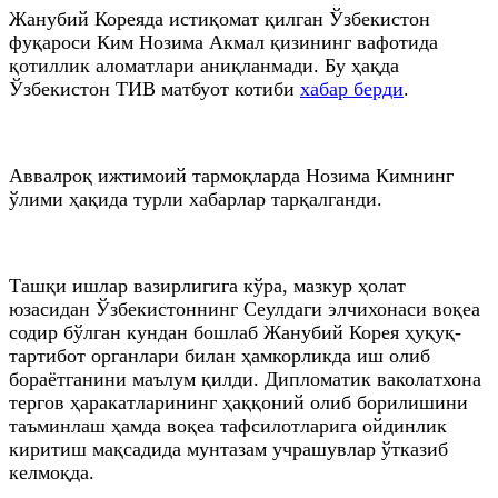
Жанубий Кореяда истиқомат қилган Ўзбекистон
фуқароси Ким Нозима Акмал қизининг вафотида
қотиллик аломатлари аниқланмади. Бу ҳақда
Ўзбекистон ТИВ матбуот котиби
хабар берди
.
Аввалроқ ижтимоий тармоқларда Нозима Кимнинг
ўлими ҳақида турли хабарлар тарқалганди.
Ташқи ишлар вазирлигига кўра, мазкур ҳолат
юзасидан Ўзбекистоннинг Сеулдаги элчихонаси воқеа
содир бўлган кундан бошлаб Жанубий Корея ҳуқуқ-
тартибот органлари билан ҳамкорликда иш олиб
бораётганини маълум қилди. Дипломатик ваколатхона
тергов ҳаракатларининг ҳаққоний олиб борилишини
таъминлаш ҳамда воқеа тафсилотларига ойдинлик
киритиш мақсадида мунтазам учрашувлар ўтказиб
келмоқда.