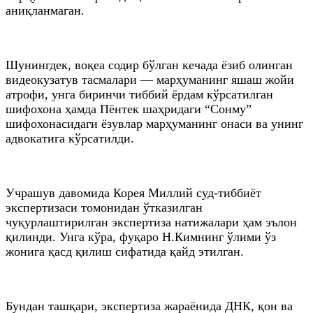
аниқланмаган.
Шунингдек, воқеа содир бўлган кечада ёзиб олинган
видеокузатув тасмалари — марҳуманинг яшаш жойи
атрофи, унга биринчи тиббий ёрдам кўрсатилган
шифохона ҳамда Пёнтек шаҳридаги “Сонму”
шифохонасидаги ёзувлар марҳуманинг онаси ва унинг
адвокатига кўрсатилди.
Учрашув давомида Корея Миллий суд-тиббиёт
экспертизаси томонидан ўтказилган
чуқурлаштирилган экспертиза натижалари ҳам эълон
қилинди. Унга кўра, фуқаро Н.Кимнинг ўлими ўз
жонига қасд қилиш сифатида қайд этилган.
Бундан ташқари, экспертиза жараёнида ДНК, қон ва