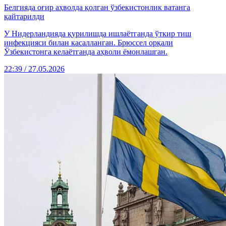
Белгияда оғир аҳволда қолган ўзбекистонлик ватанга
қайтарилди
У Нидерландияда қурилишда ишлаётганда ўткир тиш
инфекцияси билан касалланган. Брюссел орқали
Ўзбекистонга келаётганда аҳволи ёмонлашган.
22:39 / 27.05.2026