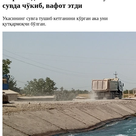
сувда чўкиб, вафот этди
Укасининг сувга тушиб кетганини кўрган ака уни
қутқармоқчи бўлган.