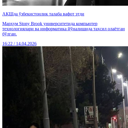
АҚШда ўзбекистонлик талаба вафот этди
Марҳум Stony Brook университетида компьютер
технологиялари ва информатика йўналишида таҳсил олаётган
бўлган.
16:22 / 14.04.2026