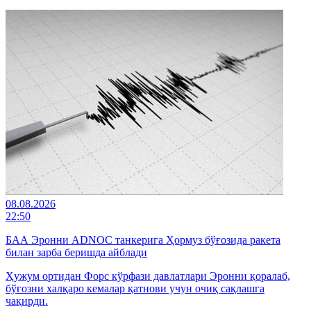
08.08.2026
22:50
БАА Эронни ADNOC танкерига Ҳормуз бўғозида ракета
билан зарба беришда айблади
Ҳужум ортидан Форс кўрфази давлатлари Эронни қоралаб,
бўғозни халқаро кемалар қатнови учун очиқ сақлашга
чақирди.