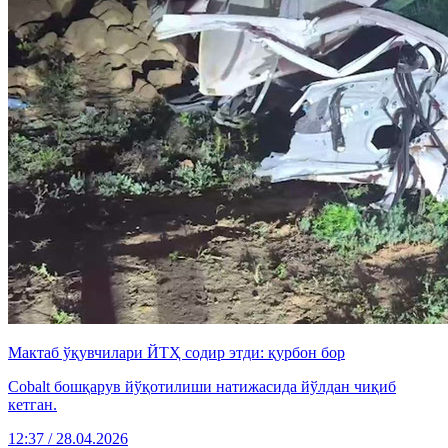
Мактаб ўқувчилари ЙТҲ содир этди: қурбон бор
Cobalt бошқарув йўқотилиши натижасида йўлдан чиқиб
кетган.
12:37 / 28.04.2026