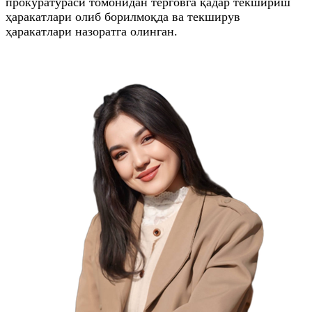
прокуратураси томонидан терговга қадар текшириш
ҳаракатлари олиб борилмоқда ва текширув
ҳаракатлари назоратга олинган.