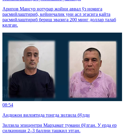
Арипов Мансур нотурар жойни аввал ўз номига
расмийлаштириб, кейинчалик уни асл эгасига қайта
расмийлаштириб бериш эвазига 200 минг доллар талаб
қилган.
08:54
Андижон вилоятида тонгда зилзила бўлди
Зилзила эпицентри Марҳамат тумани бўлган. У ерда ер
силкиниши 2–3 баллни ташкил этган.