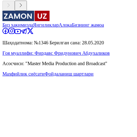
Биз ҳақимизда
Янгиликлар
Алоқа
Бизнинг жамоа
Шаҳодатнома: №1346 Берилган сана: 28.05.2020
Ғоя муаллифи: Фирдавс Фридунович Абдухаликов
Асосчиси: "Master Media Production and Broadcast"
Махфийлик сиёсати
Фойдаланиш шартлари