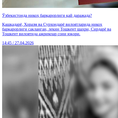
Ўзбекистонда никоҳ барқарорлиги қай даражада?
Қашқадарё, Хоразм ва Сурхондарё вилоятларида никоҳ
барқарорлиги сақланган, лекин Тошкент шаҳри, Сирдарё ва
Тошкент вилоятида ажримлар сони юқори.
14:45 / 27.04.2026