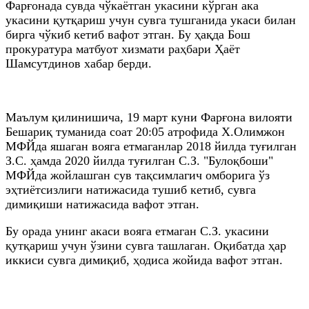
Фарғонада сувда чўкаётган укасини кўрган ака
укасини қутқариш учун сувга тушганида укаси билан
бирга чўкиб кетиб вафот этган. Бу ҳақда Бош
прокуратура матбуот хизмати раҳбари Ҳаёт
Шамсутдинов хабар берди.
Маълум қилинишича, 19 март куни Фарғона вилояти
Бешариқ туманида соат 20:05 атрофида Х.Олимжон
МФЙда яшаган вояга етмаганлар 2018 йилда туғилган
З.С. ҳамда 2020 йилда туғилган С.З. "Булоқбоши"
МФЙда жойлашган сув тақсимлагич омборига ўз
эҳтиётсизлиги натижасида тушиб кетиб, сувга
димиқиши натижасида вафот этган.
Бу орада унинг акаси вояга етмаган С.З. укасини
қутқариш учун ўзини сувга ташлаган. Оқибатда ҳар
иккиси сувга димиқиб, ҳодиса жойида вафот этган.