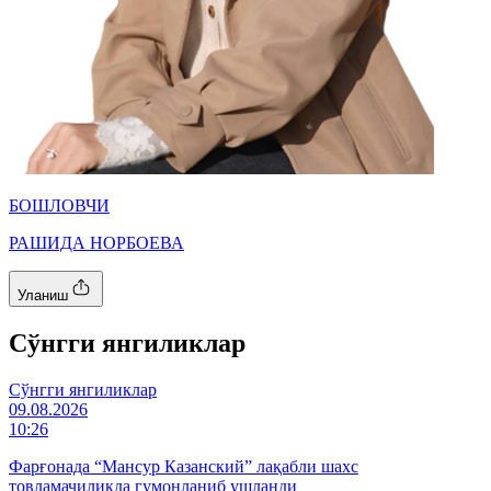
БОШЛОВЧИ
РАШИДА НОРБОЕВА
Уланиш
Cўнгги янгиликлар
Cўнгги янгиликлар
09.08.2026
10:26
Фарғонада “Мансур Казанский” лақабли шахс
товламачиликда гумонланиб ушланди