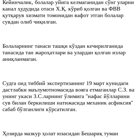
Кейинчалик, болалар уйига келмаганидан сўнг уларни
канал ҳудудида отаси Х.Қ. кўриб қолган ва ФВВ
қутқарув хизмати томонидан вафот этган болалар
сувдан олиб чиқилган.
Болаларнинг танаси ташқи кўздан кечирилганида
танасида тан жароҳатлари ва улардан қолган излар
аниқланмаган.
Судга оид тиббий экспертизанинг 19 март кунидаги
дастлабки маълумотномасида вояга етмаганлар С.З. ва
унинг укаси З.С.ларнинг ўлимига "нафас йўлларини
сув билан беркилиши натижасида механик асфиксия"
сабаб бўлганлиги кўрсатилган.
Ҳозирда мазкур ҳолат юзасидан Бешариқ туман