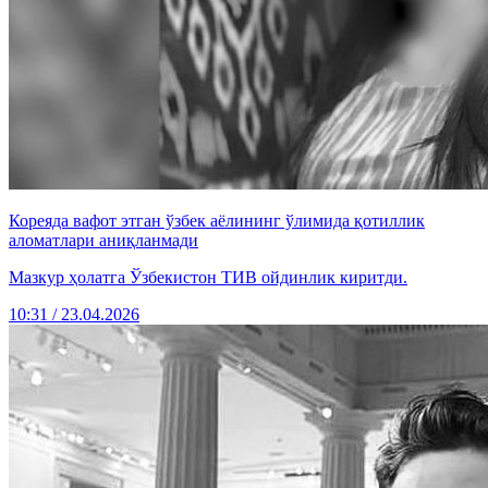
Кореяда вафот этган ўзбек аёлининг ўлимида қотиллик
аломатлари аниқланмади
Мазкур ҳолатга Ўзбекистон ТИВ ойдинлик киритди.
10:31 / 23.04.2026