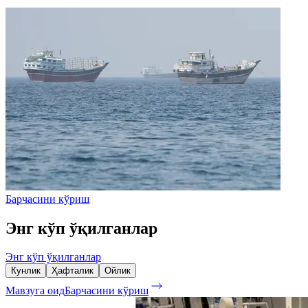
Барчасини кўриш
Энг кўп ўқилганлар
Энг кўп ўқилганлар
Кунлик
Ҳафталик
Ойлик
Мавзуга оид
Барчасини кўриш