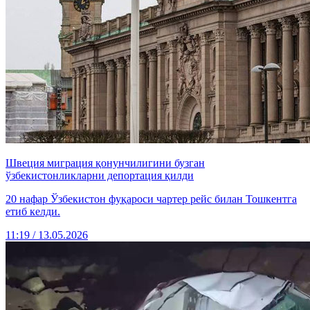
Швеция миграция қонунчилигини бузган
ўзбекистонликларни депортация қилди
20 нафар Ўзбекистон фуқароси чартер рейс билан Тошкентга
етиб келди.
11:19 / 13.05.2026