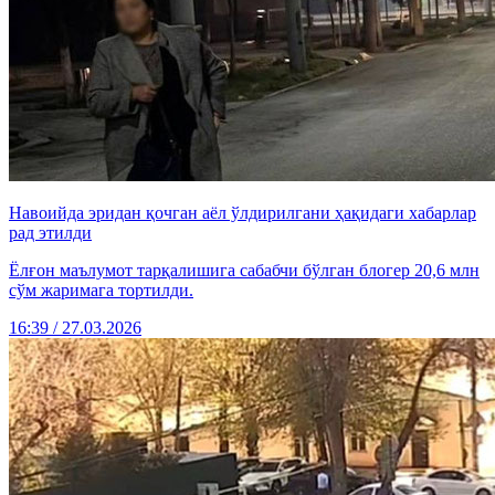
Навоийда эридан қочган аёл ўлдирилгани ҳақидаги хабарлар
рад этилди
Ёлғон маълумот тарқалишига сабабчи бўлган блогер 20,6 млн
сўм жаримага тортилди.
16:39 / 27.03.2026