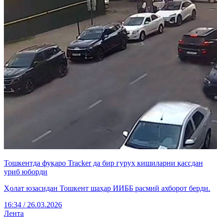
Тошкентда фуқаро Tracker да бир гуруҳ кишиларни қассдан
уриб юборди
Ҳолат юзасидан Тошкент шаҳар ИИББ расмий ахборот берди.
16:34 / 26.03.2026
Лента