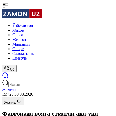
Ўзбекистон
Жаҳон
Сиёсат
Жиноят
Маданият
Спорт
Cаломатлик
Lifestyle
ўзб
Жамият
15:42 / 30.03.2026
Уланиш
Фарғонада вояга етмаган ака-ука