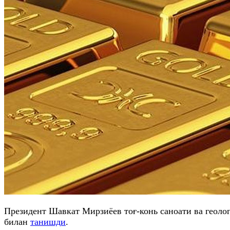
Президент Шавкат Мирзиёев тоғ-конь саноати ва геоло
билан
танишди
.