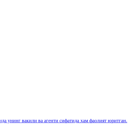
а унинг вакили ва агенти сифатида ҳам фаолият юритган.