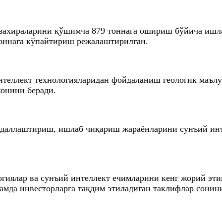
н захираларини қўшимча 879 тоннага ошириш бўйича иш
 тоннага кўпайтириш режалаштирилган.
нтеллект технологияларидан фойдаланиш геологик маълу
конини беради.
жадаллаштириш, ишлаб чиқариш жараёнларини сунъий ин
огиялар ва сунъий интеллект ечимларини кенг жорий эт
амда инвесторларга тақдим этиладиган таклифлар сонин