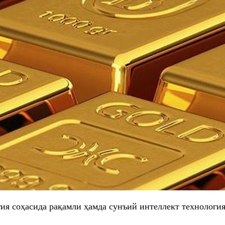
гия соҳасида рақамли ҳамда сунъий интеллект технолог