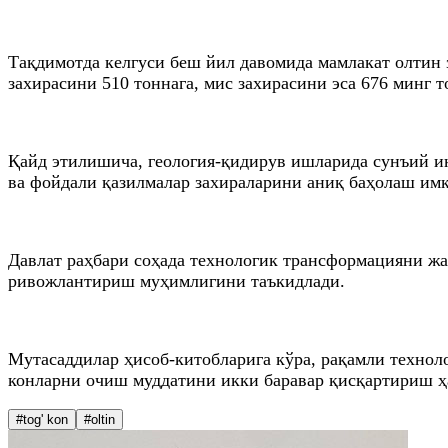
Тақдимотда келгуси беш йил давомида мамлакат олти
захирасини 510 тоннага, мис захирасини эса 676 минг
Қайд этилишича, геология-қидирув ишларида сунъий и
ва фойдали қазилмалар захираларини аниқ баҳолаш им
Давлат раҳбари соҳада технологик трансформацияни 
ривожлантириш муҳимлигини таъкидлади.
Мутасаддилар ҳисоб-китобларига кўра, рақамли технол
конларни очиш муддатини икки баравар қисқартириш ҳ
#tog' kon
#oltin