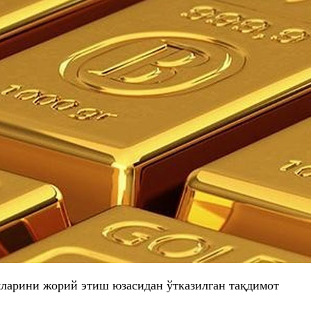
ияларини жорий этиш юзасидан ўтказилган тақдимот