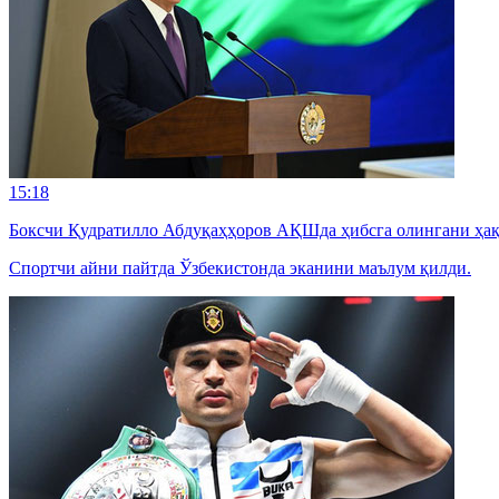
15:18
Боксчи Қудратилло Абдуқаҳҳоров АҚШда ҳибсга олингани ҳақ
Спортчи айни пайтда Ўзбекистонда эканини маълум қилди.