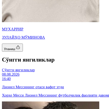
МУҲАРРИР
ЗУЛАЙҲО МЎМИНОВА
Уланиш
Cўнгги янгиликлар
Cўнгги янгиликлар
08.08.2026
16:40
Лионел Мессининг отаси вафот этди
Хорхе Месси Лионел Мессининг футболчилик фаолияти давомид