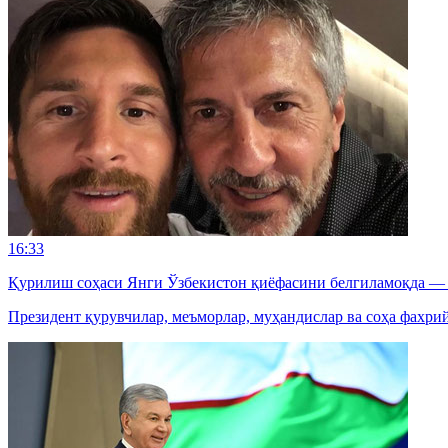
16:33
Қурилиш соҳаси Янги Ўзбекистон қиёфасини белгиламоқда —
Президент қурувчилар, меъморлар, муҳандислар ва соҳа фахр