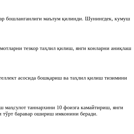
лар бошланганлиги маълум қилинди. Шунингдек, кумуш
мотларни тезкор таҳлил қилиш, янги конларни аниқлаш
теллект асосида бошқариш ва таҳлил қилиш тизимини
иш маҳсулот таннархини 10 фоизга камайтириш, янги
и тўрт баравар ошириш имконини беради.