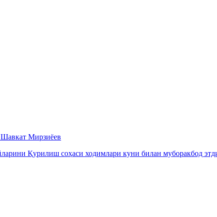
 Шавкат Мирзиёев
ийларини Қурилиш соҳаси ходимлари куни билан муборакбод этд