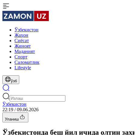
Ўзбекистон
Жаҳон
Сиёсат
Жиноят
Маданият
Спорт
Cаломатлик
Lifestyle
ўзб
Ўзбекистон
22:19 / 09.06.2026
Уланиш
Ўзбекистонда беш йил ичида олтин зах