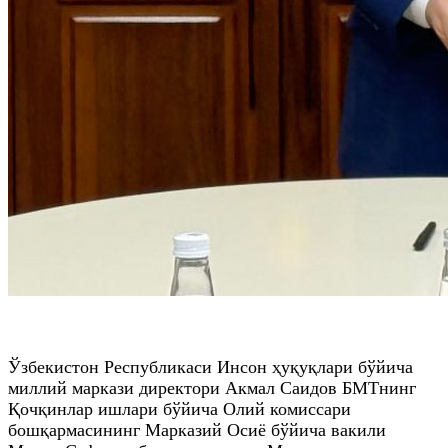
Ўзбекистон Республикаси Инсон ҳуқуқлари бўйича
миллий маркази директори Акмал Саидов БМТнинг
Қочқинлар ишлари бўйича Олий комиссари
бошқармасининг Марказий Осиё бўйича вакили