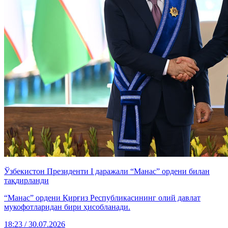
Ўзбекистон Президенти I даражали “Манас” ордени билан
тақдирланди
“Манас” ордени Қирғиз Республикасининг олий давлат
мукофотларидан бири ҳисобланади.
18:23 / 30.07.2026