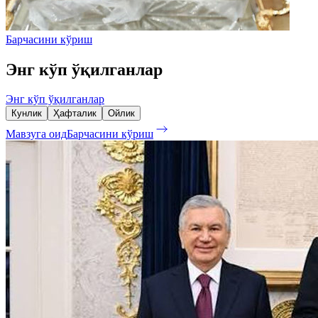
Барчасини кўриш
Энг кўп ўқилганлар
Энг кўп ўқилганлар
Кунлик
Ҳафталик
Ойлик
Мавзуга оид
Барчасини кўриш