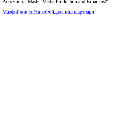
Асосчиси: "Master Media Production and Broadcast"
Махфийлик сиёсати
Фойдаланиш шартлари