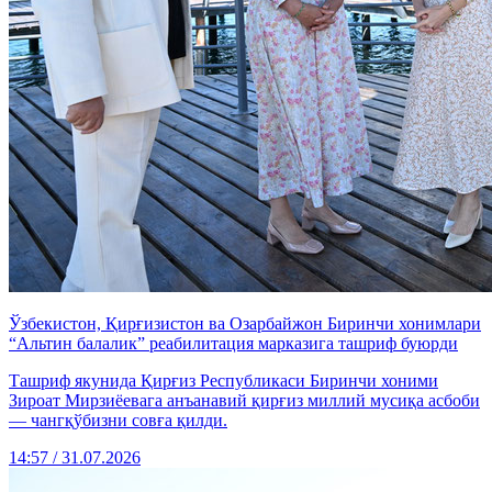
Ўзбекистон, Қирғизистон ва Озарбайжон Биринчи хонимлари
“Альтин балалик” реабилитация марказига ташриф буюрди
Ташриф якунида Қирғиз Республикаси Биринчи хоними
Зироат Мирзиёевага анъанавий қирғиз миллий мусиқа асбоби
— чангқўбизни совға қилди.
14:57 / 31.07.2026