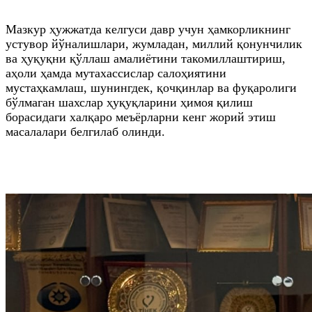
Мазкур ҳужжатда келгуси давр учун ҳамкорликнинг
устувор йўналишлари, жумладан, миллий қонунчилик
ва ҳуқуқни қўллаш амалиётини такомиллаштириш,
аҳоли ҳамда мутахассислар салоҳиятини
мустаҳкамлаш, шунингдек, қочқинлар ва фуқаролиги
бўлмаган шахслар ҳуқуқларини ҳимоя қилиш
борасидаги халқаро меъёрларни кенг жорий этиш
масалалари белгилаб олинди.