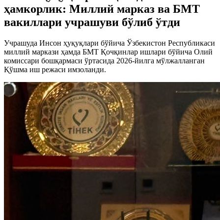
ҳамкорлик: Миллий марказ ва БМТ
вакиллари учрашуви бўлиб ўтди
Учрашуда Инсон ҳуқуқлари бўйича Ўзбекистон Республикаси
миллий маркази ҳамда БМТ Қочқинлар ишлари бўйича Олий
комиссари бошқармаси ўртасида 2026-йилга мўлжалланган
Қўшма иш режаси имзоланди.