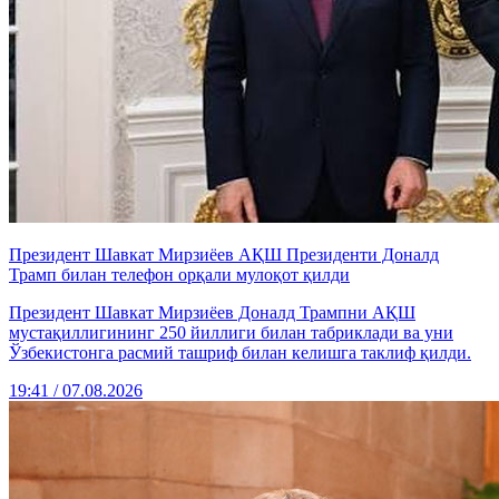
Президент Шавкат Мирзиёев АҚШ Президенти Доналд
Трамп билан телефон орқали мулоқот қилди
Президент Шавкат Мирзиёев Доналд Трампни АҚШ
мустақиллигининг 250 йиллиги билан табриклади ва уни
Ўзбекистонга расмий ташриф билан келишга таклиф қилди.
19:41 / 07.08.2026