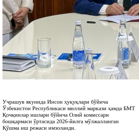
Учрашув якунида Инсон ҳуқуқлари бўйича
Ўзбекистон Республикаси миллий маркази ҳамда БМТ
Қочқинлар ишлари бўйича Олий комиссари
бошқармаси ўртасида 2026-йилга мўлжалланган
Қўшма иш режаси имзоланди.