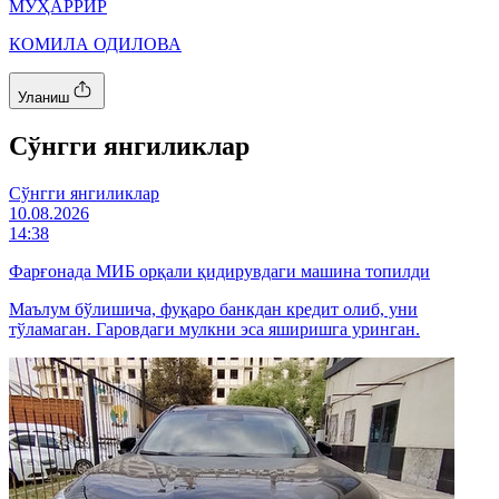
МУҲАРРИР
КОМИЛА ОДИЛОВА
Уланиш
Cўнгги янгиликлар
Cўнгги янгиликлар
10.08.2026
14:38
Фарғонада МИБ орқали қидирувдаги машина топилди
Маълум бўлишича, фуқаро банкдан кредит олиб, уни
тўламаган. Гаровдаги мулкни эса яширишга уринган.