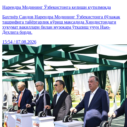
Нарендра Модининг Ўзбекистонга келиши кутилмоқда
Бахтиёр Саидов Нарендра Модининг Ўзбекистонга бўлажак
ташрифига тайёргарлик кўриш мақсадида Ҳиндистондаги
ҳукумат вакиллари билан музокара ўтказиш учун Нью-
Деҳлига борди.
15:54 / 07.08.2026