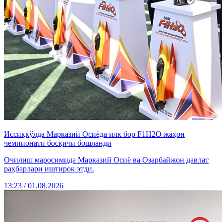
Иссиқкўлда Марказий Осиёда илк бор F1H2O жаҳон
чемпионати босқичи бошланди
Очилиш маросимида Марказий Осиё ва Озарбайжон давлат
раҳбарлари иштирок этди.
13:23 / 01.08.2026