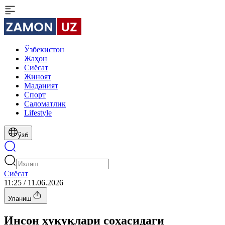
Ўзбекистон
Жаҳон
Сиёсат
Жиноят
Маданият
Спорт
Cаломатлик
Lifestyle
ўзб
Сиёсат
11:25 / 11.06.2026
Уланиш
Инсон ҳуқуқлари соҳасидаги