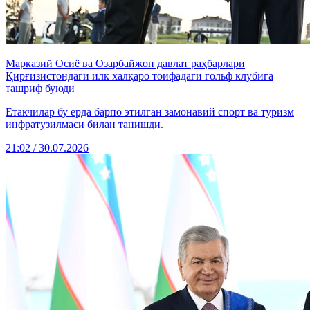
Марказий Осиё ва Озарбайжон давлат раҳбарлари
Қирғизистондаги илк халқаро тоифадаги гольф клубига
ташриф буюди
Етакчилар бу ерда барпо этилган замонавий спорт ва туризм
инфратузилмаси билан танишди.
21:02 / 30.07.2026