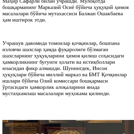
Маҳир Сафарли билан учрашди. Мулоқотда
бошқарманинг Марказий Осиё бўйича ҳуқуқий ҳимоя
масалалари бўйича мутахассиси Балжан Ошакбаева
ҳам иштирок этди.
Учрашув давомида томонлар қочқинлар, бошпана
изловчи шахслар ҳамда фуқаролиги бўлмаган
шахсларнинг ҳуқуқларини ҳимоя қилиш соҳасидаги
ҳамкорликнинг бугунги ҳолати ва истиқболлари
юзасидан фикр алмашди. Шунингдек, Инсон
ҳуқуқлари бўйича миллий марказ ва БМТ Қочқинлар
ишлари бўйича Олий комиссари бошқармаси
ўртасидаги ҳамкорлик алоқаларини янада
мустаҳкамлаш масалалари муҳокама қилинди.