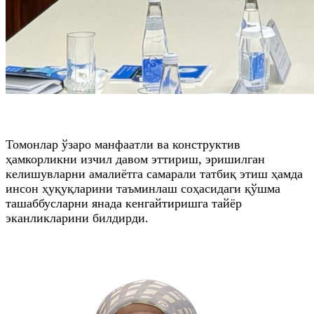
Томонлар ўзаро манфаатли ва конструктив
ҳамкорликни изчил давом эттириш, эришилган
келишувларни амалиётга самарали татбиқ этиш ҳамда
инсон ҳуқуқларини таъминлаш соҳасидаги қўшма
ташаббусларни янада кенгайтиришга тайёр
эканликларини билдирди.