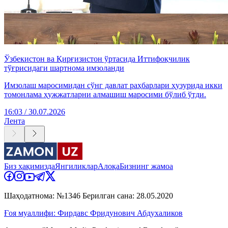
Ўзбекистон ва Қирғизистон ўртасида Иттифоқчилик
тўғрисидаги шартнома имзоланди
Имзолаш маросимидан сўнг давлат раҳбарлари ҳузурида икки
томонлама ҳужжатларни алмашиш маросими бўлиб ўтди.
16:03 / 30.07.2026
Лента
Биз ҳақимизда
Янгиликлар
Алоқа
Бизнинг жамоа
Шаҳодатнома: №1346 Берилган сана: 28.05.2020
Ғоя муаллифи: Фирдавс Фридунович Абдухаликов