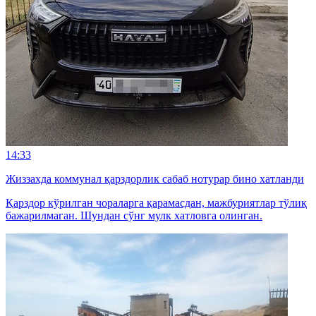
14:33
Жиззахда коммунал қарздорлик сабаб нотурар бино хатланди
Қарздор кўрилган чораларга қарамасдан, мажбуриятлар тўлиқ
бажарилмаган. Шундан сўнг мулк хатловга олинган.