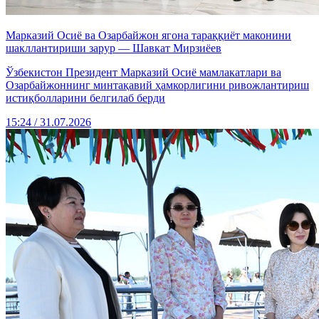
Марказий Осиё ва Озарбайжон ягона тараққиёт маконини
шакллантириши зарур — Шавкат Мирзиёев
Ўзбекистон Президент Марказий Осиё мамлакатлари ва
Озарбайжоннинг минтақавий ҳамкорлигини ривожлантириш
истиқболларини белгилаб берди
15:24 / 31.07.2026