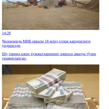
14:28
Чилонзорда МИБ орқали 18 млрд солиқ қарздорлиги
ундирилди
Шу тариқа ижро ҳужжатларининг ижроси амалда тўлиқ
таъминланган.