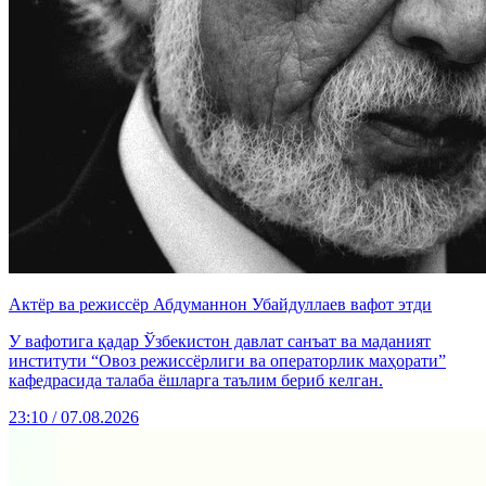
Актёр ва режиссёр Абдуманнон Убайдуллаев вафот этди
У вафотига қадар Ўзбекистон давлат санъат ва маданият
институти “Овоз режиссёрлиги ва операторлик маҳорати”
кафедрасида талаба ёшларга таълим бериб келган.
23:10 / 07.08.2026