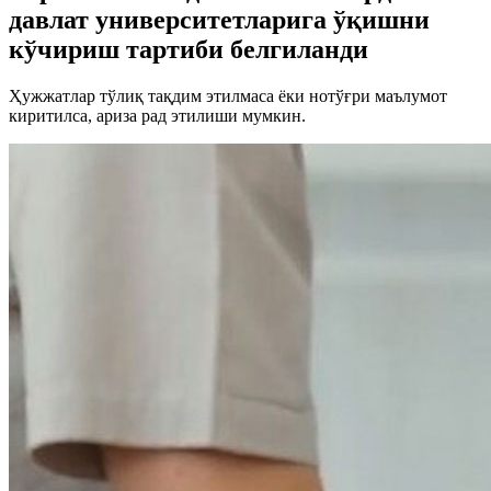
давлат университетларига ўқишни
кўчириш тартиби белгиланди
Ҳужжатлар тўлиқ тақдим этилмаса ёки нотўғри маълумот
киритилса, ариза рад этилиши мумкин.