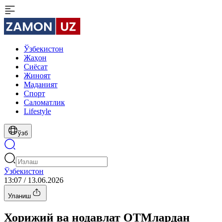
Ўзбекистон
Жаҳон
Сиёсат
Жиноят
Маданият
Спорт
Cаломатлик
Lifestyle
ўзб
Ўзбекистон
13:07 / 13.06.2026
Уланиш
Хорижий ва нодавлат ОТМлардан