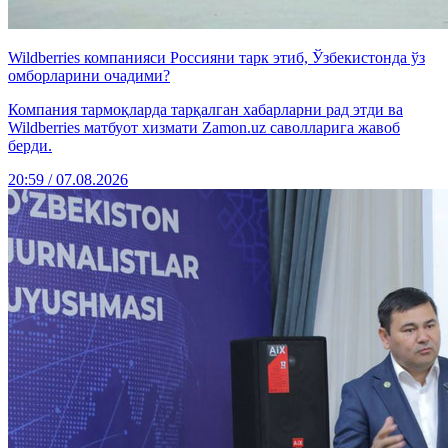
Wildberries компанияси Россияни тарк этиб, Ўзбекистонда ўз
омборларини очадими?
Компания тармоқларда тарқалган хабарларни рад этди ва
Wildberries матбуот хизмати Zamon.uz саволларига жавоб
берди.
20:59 / 07.08.2026