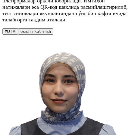
платформалар орқали юборилади. Имтиҳон
натижалари эса QR-код шаклида расмийлаштирилиб,
тест синовлари якунлангандан сўнг бир ҳафта ичида
талабгорга тақдим этилади.
#OTM
o'qishni ko'chirish