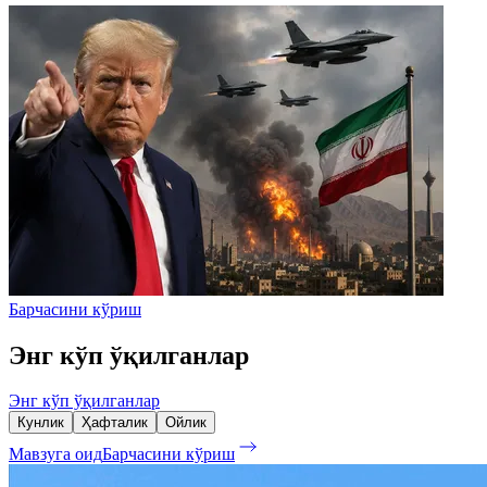
Барчасини кўриш
Энг кўп ўқилганлар
Энг кўп ўқилганлар
Кунлик
Ҳафталик
Ойлик
Мавзуга оид
Барчасини кўриш