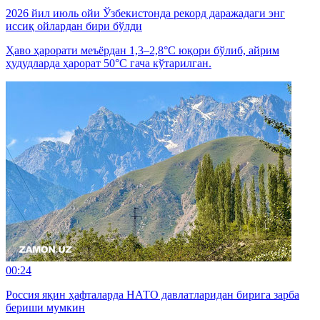
2026 йил июль ойи Ўзбекистонда рекорд даражадаги энг
иссиқ ойлардан бири бўлди
Ҳаво ҳарорати меъёрдан 1,3–2,8°C юқори бўлиб, айрим
ҳудудларда ҳарорат 50°C гача кўтарилган.
00:24
Россия яқин ҳафталарда НАТО давлатларидан бирига зарба
бериши мумкин