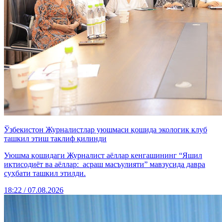
Ўзбекистон Журналистлар уюшмаси қошида экологик клуб
ташкил этиш таклиф қилинди
Уюшма қошидаги Журналист аёллар кенгашининг “Яшил
иқтисодиёт ва аёллар: асраш масъулияти” мавзусида давра
суҳбати ташкил этилди.
18:22 / 07.08.2026