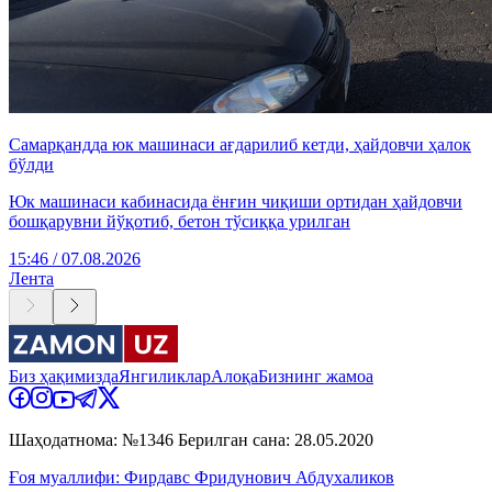
Самарқандда юк машинаси ағдарилиб кетди, ҳайдовчи ҳалок
бўлди
Юк машинаси кабинасида ёнғин чиқиши ортидан ҳайдовчи
бошқарувни йўқотиб, бетон тўсиққа урилган
15:46 / 07.08.2026
Лента
Биз ҳақимизда
Янгиликлар
Алоқа
Бизнинг жамоа
Шаҳодатнома: №1346 Берилган сана: 28.05.2020
Ғоя муаллифи: Фирдавс Фридунович Абдухаликов