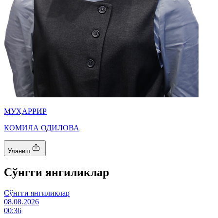
МУҲАРРИР
КОМИЛА ОДИЛОВА
Уланиш
Cўнгги янгиликлар
Cўнгги янгиликлар
08.08.2026
00:36