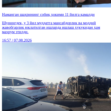
Наманган шаҳрининг собиқ ҳокими 11 йилга қамалди
Шунингдек, у 3 йил муддатга мансабдорлик ва моддий
жавобгарлик юклатилган ишларда ишлаш ҳуқуқидан ҳам
маҳрум этилди.
16:57 / 07.08.2026