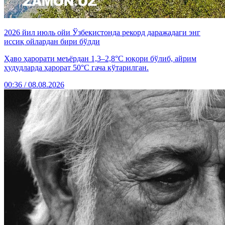
2026 йил июль ойи Ўзбекистонда рекорд даражадаги энг
иссиқ ойлардан бири бўлди
Ҳаво ҳарорати меъёрдан 1,3–2,8°C юқори бўлиб, айрим
ҳудудларда ҳарорат 50°C гача кўтарилган.
00:36 / 08.08.2026