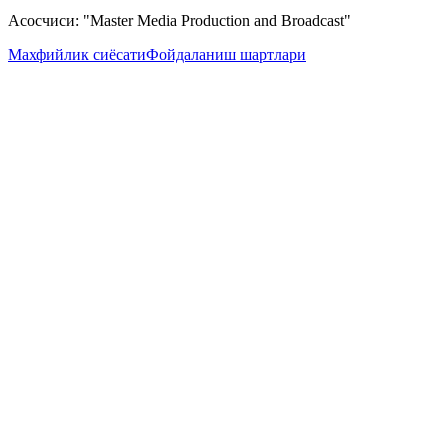
Асосчиси: "Master Media Production and Broadcast"
Махфийлик сиёсати
Фойдаланиш шартлари