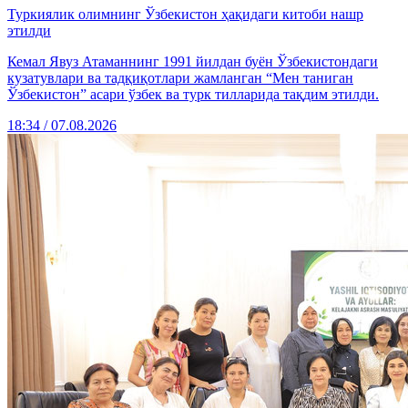
Туркиялик олимнинг Ўзбекистон ҳақидаги китоби нашр
этилди
Кемал Явуз Атаманнинг 1991 йилдан буён Ўзбекистондаги
кузатувлари ва тадқиқотлари жамланган “Мен таниган
Ўзбекистон” асари ўзбек ва турк тилларида тақдим этилди.
18:34 / 07.08.2026