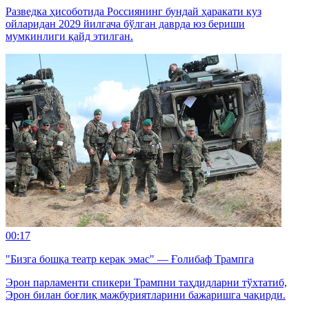
Разведка ҳисоботида Россиянинг бундай ҳаракати куз
ойларидан 2029 йилгача бўлган даврда юз бериши
мумкинлиги қайд этилган.
00:17
"Бизга бошқа театр керак эмас" — Ғолибаф Трампга
Эрон парламенти спикери Трампни таҳдидларни тўхтатиб,
Эрон билан боғлиқ мажбуриятларини бажаришга чақирди.