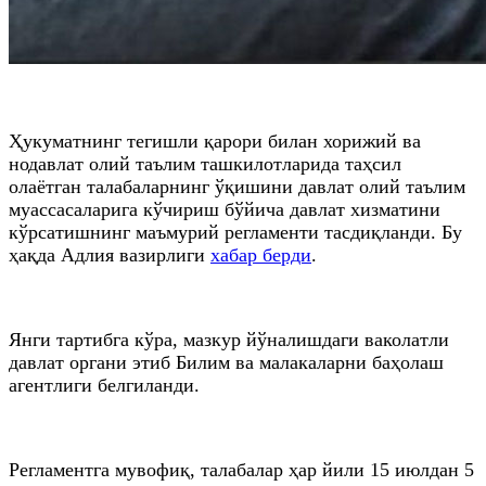
Ҳукуматнинг тегишли қарори билан хорижий ва
нодавлат олий таълим ташкилотларида таҳсил
олаётган талабаларнинг ўқишини давлат олий таълим
муассасаларига кўчириш бўйича давлат хизматини
кўрсатишнинг маъмурий регламенти тасдиқланди. Бу
ҳақда Адлия вазирлиги
хабар берди
.
Янги тартибга кўра, мазкур йўналишдаги ваколатли
давлат органи этиб Билим ва малакаларни баҳолаш
агентлиги белгиланди.
Регламентга мувофиқ, талабалар ҳар йили 15 июлдан 5