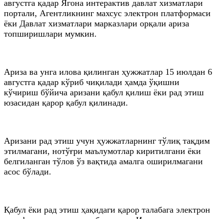
августга қадар Ягона интерактив давлат хизматлари
портали, Агентликнинг махсус электрон платформаси
ёки Давлат хизматлари марказлари орқали ариза
топширишлари мумкин.
Ариза ва унга илова қилинган ҳужжатлар 15 июлдан 6
aвгустга қадар кўриб чиқилади ҳамда ўқишни
кўчириш бўйича аризани қабул қилиш ёки рад этиш
юзасидан қарор қабул қилинади.
Аризани рад этиш учун ҳужжатларнинг тўлиқ тақдим
этилмагани, нотўғри маълумотлар киритилгани ёки
белгиланган тўлов ўз вақтида амалга оширилмагани
асос бўлади.
Қабул ёки рад этиш ҳақидаги қарор талабага электрон