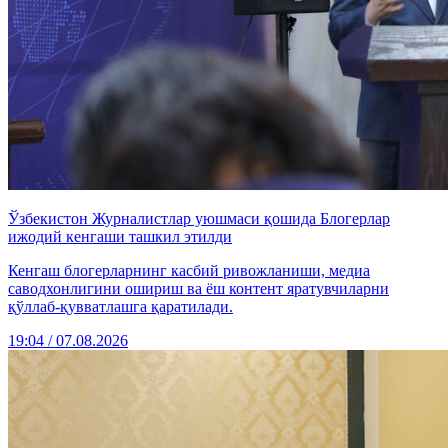
Ўзбекистон Журналистлар уюшмаси қошида Блогерлар
ижодий кенгаши ташкил этилди
Кенгаш блогерларнинг касбий ривожланиши, медиа
саводхонлигини ошириш ва ёш контент яратувчиларни
қўллаб-қувватлашга қаратилади.
19:04 / 07.08.2026