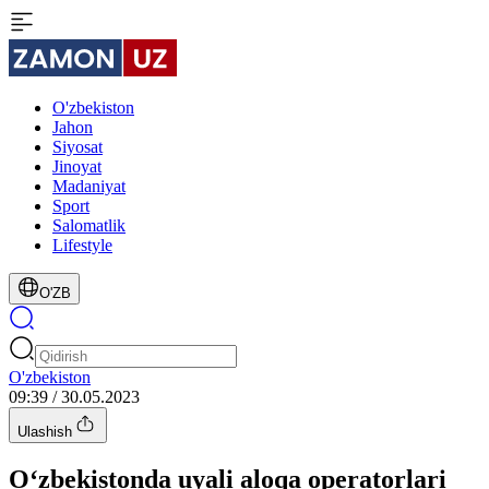
O'zbekiston
Jahon
Siyosat
Jinoyat
Madaniyat
Sport
Salomatlik
Lifestyle
O'ZB
O'zbekiston
09:39 / 30.05.2023
Ulashish
O‘zbekistonda uyali aloqa operatorlari