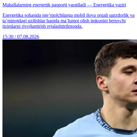
Mahallalarning energetik pasporti yaratiladi — Energetika vaziri
Energetika sohasida iste’molchilarga mobil ilova orqali qarzdorlik va
ta’minotdagi uzilishlar haqida ma’lumot olish imkonini beruvchi
tizimlarni rivojlantirish rejalashtirilmoqda.
15:30 / 07.08.2026