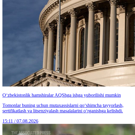
O‘zbekistonlik hamshiralar AQShga ishga yuborilishi mumkin
Tomonlar buning uchun mutaxassislarni qo‘shimcha tayyorlash,
sertifikatlash va litsenziyalash masalalarini o‘rganishga kelishdi.
15:11 / 07.08.2026