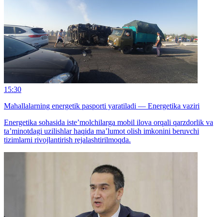
15:30
Mahallalarning energetik pasporti yaratiladi — Energetika vaziri
Energetika sohasida iste’molchilarga mobil ilova orqali qarzdorlik va
ta’minotdagi uzilishlar haqida ma’lumot olish imkonini beruvchi
tizimlarni rivojlantirish rejalashtirilmoqda.