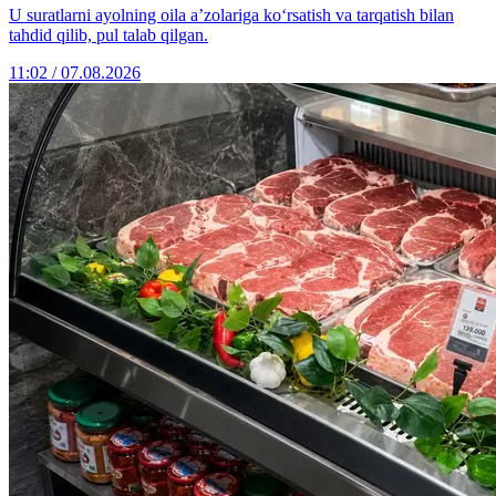
U suratlarni ayolning oila a’zolariga ko‘rsatish va tarqatish bilan
tahdid qilib, pul talab qilgan.
11:02 / 07.08.2026