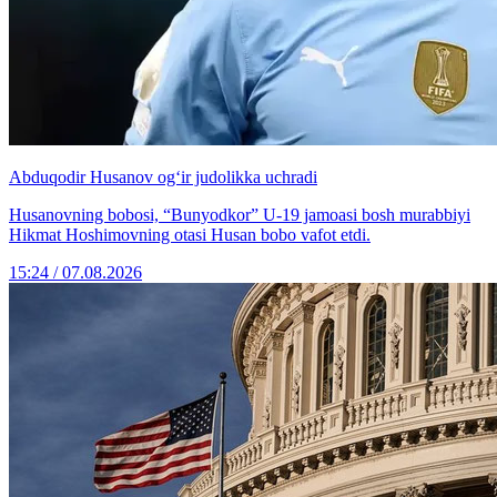
Abduqodir Husanov og‘ir judolikka uchradi
Husanovning bobosi, “Bunyodkor” U-19 jamoasi bosh murabbiyi
Hikmat Hoshimovning otasi Husan bobo vafot etdi.
15:24 / 07.08.2026