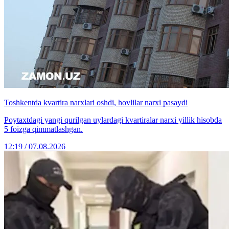
Toshkentda kvartira narxlari oshdi, hovlilar narxi pasaydi
Poytaxtdagi yangi qurilgan uylardagi kvartiralar narxi yillik hisobda
5 foizga qimmatlashgan.
12:19 / 07.08.2026