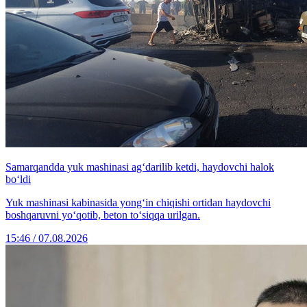
Samarqandda yuk mashinasi ag‘darilib ketdi, haydovchi halok
bo‘ldi
Yuk mashinasi kabinasida yong‘in chiqishi ortidan haydovchi
boshqaruvni yo‘qotib, beton to‘siqqa urilgan.
15:46 / 07.08.2026