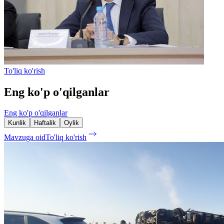
To'liq ko'rish
Eng ko'p o'qilganlar
Eng ko'p o'qilganlar
Kunlik
Haftalik
Oylik
Mavzuga oid
To'liq ko'rish