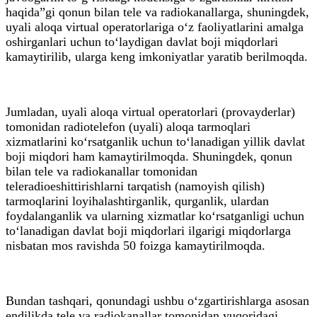
haqida”gi qonun bilan tele va radiokanallarga, shuningdek,
uyali aloqa virtual operatorlariga o‘z faoliyatlarini amalga
oshirganlari uchun to‘laydigan davlat boji miqdorlari
kamaytirilib, ularga keng imkoniyatlar yaratib berilmoqda.
Jumladan, uyali aloqa virtual operatorlari (provayderlar)
tomonidan radiotelefon (uyali) aloqa tarmoqlari
xizmatlarini ko‘rsatganlik uchun to‘lanadigan yillik davlat
boji miqdori ham kamaytirilmoqda. Shuningdek, qonun
bilan tele va radiokanallar tomonidan
teleradioeshittirishlarni tarqatish (namoyish qilish)
tarmoqlarini loyihalashtirganlik, qurganlik, ulardan
foydalanganlik va ularning xizmatlar ko‘rsatganligi uchun
to‘lanadigan davlat boji miqdorlari ilgarigi miqdorlarga
nisbatan mos ravishda 50 foizga kamaytirilmoqda.
Bundan tashqari, qonundagi ushbu o‘zgartirishlarga asosan
endilikda tele va radiokanallar tomonidan yuqoridagi