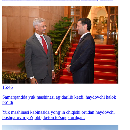
15:46
Samarqandda yuk mashinasi ag‘darilib ketdi, haydovchi halok
bo‘ldi
Yuk mashinasi kabinasida yong‘in chiqishi ortidan haydovchi
boshqaruvni yo‘qotib, beton to‘siqqa urilgan.