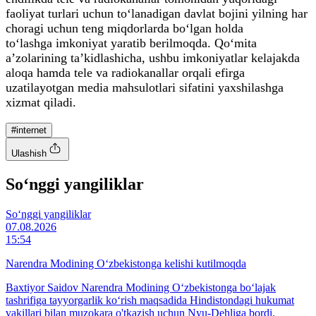
faoliyat turlari uchun to‘lanadigan davlat bojini yilning har
choragi uchun teng miqdorlarda bo‘lgan holda
to‘lashga imkoniyat yaratib berilmoqda. Qo‘mita
a’zolarining ta’kidlashicha, ushbu imkoniyatlar kelajakda
aloqa hamda tele va radiokanallar orqali efirga
uzatilayotgan media mahsulotlari sifatini yaxshilashga
xizmat qiladi.
#internet
Ulashish
So‘nggi yangiliklar
So‘nggi yangiliklar
07.08.2026
15:54
Narendra Modining O‘zbekistonga kelishi kutilmoqda
Baxtiyor Saidov Narendra Modining O‘zbekistonga bo‘lajak
tashrifiga tayyorgarlik ko‘rish maqsadida Hindistondagi hukumat
vakillari bilan muzokara o'tkazish uchun Nyu-Dehliga bordi.