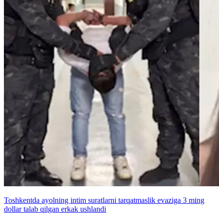
Toshkentda ayolning intim suratlarni tarqatmaslik evaziga 3 ming
dollar talab qilgan erkak ushlandi