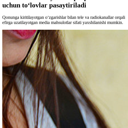
uchun to‘lovlar pasaytiriladi
Qonunga kiritilayotgan o‘zgarishlar bilan tele va radiokanallar orqali
efirga uzatilayotgan media mahsulotlar sifati yaxshilanishi mumkin.