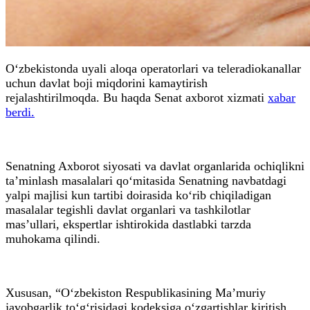
O‘zbekistonda uyali aloqa operatorlari va teleradiokanallar
uchun davlat boji miqdorini kamaytirish
rejalashtirilmoqda. Bu haqda Senat axborot xizmati
xabar
berdi.
Senatning Axborot siyosati va davlat organlarida ochiqlikni
ta’minlash masalalari qo‘mitasida Senatning navbatdagi
yalpi majlisi kun tartibi doirasida ko‘rib chiqiladigan
masalalar tegishli davlat organlari va tashkilotlar
mas’ullari, ekspertlar ishtirokida dastlabki tarzda
muhokama qilindi.
Xususan, “O‘zbekiston Respublikasining Ma’muriy
javobgarlik to‘g‘risidagi kodeksiga o‘zgartishlar kiritish