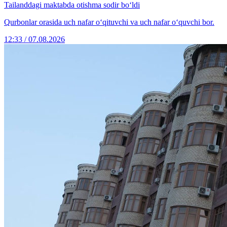
Tailanddagi maktabda otishma sodir bo‘ldi
Qurbonlar orasida uch nafar o‘qituvchi va uch nafar o‘quvchi bor.
12:33 / 07.08.2026