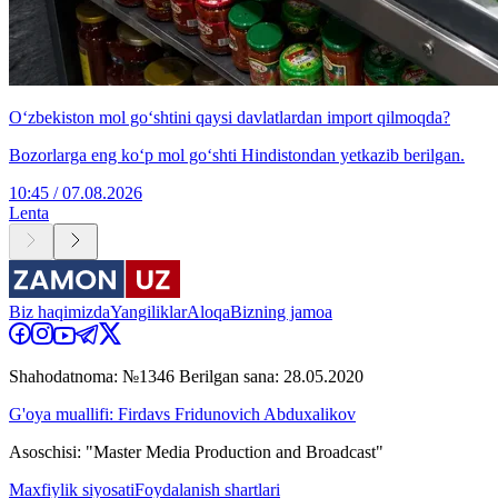
O‘zbekiston mol go‘shtini qaysi davlatlardan import qilmoqda?
Bozorlarga eng ko‘p mol go‘shti Hindistondan yetkazib berilgan.
10:45 / 07.08.2026
Lenta
Biz haqimizda
Yangiliklar
Aloqa
Bizning jamoa
Shahodatnoma: №1346 Berilgan sana: 28.05.2020
G'oya muallifi: Firdavs Fridunovich Abduxalikov
Asoschisi: "Master Media Production and Broadcast"
Maxfiylik siyosati
Foydalanish shartlari