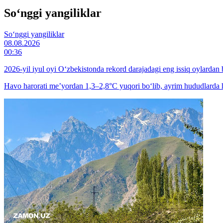
So‘nggi yangiliklar
So‘nggi yangiliklar
08.08.2026
00:36
2026-yil iyul oyi O‘zbekistonda rekord darajadagi eng issiq oylardan b
Havo harorati me’yordan 1,3–2,8°C yuqori bo‘lib, ayrim hududlarda h