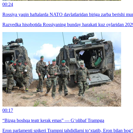
00:24
Rossiya yaqin haftalarda NATO davlatlaridan biriga zarba berishi m
Razvedka hisobotida Rossiyaning bunday harakati kuz oylaridan 2029
00:17
“Bizga boshqa teatr kerak emas” — G‘olibaf Trampga
Eron parlamenti spikeri Trampni tahdidlarni to‘xtatib, Eron bilan bog‘l