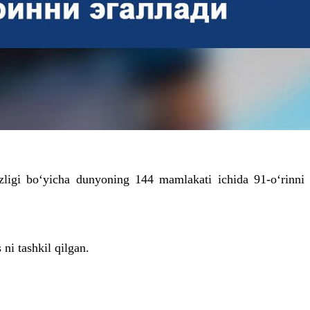
ezligi bo‘yicha dunyoning 144 mamlakati ichida 91-o‘rinni
ni tashkil qilgan.