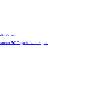
iri bo‘ldi
arorat 50°C gacha ko‘tarilgan.