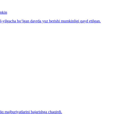
umkin
-yilgacha bo‘lgan davrda yuz berishi mumkinligi qayd etilgan.
iq majburiyatlarini bajarishga chaqirdi.