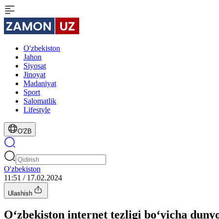
O'zbekiston
Jahon
Siyosat
Jinoyat
Madaniyat
Sport
Salomatlik
Lifestyle
O'ZB
O'zbekiston
11:51 / 17.02.2024
Ulashish
O‘zbekiston internet tezligi bo‘yicha dunyo