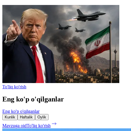
To'liq ko'rish
Eng ko'p o'qilganlar
Eng ko'p o'qilganlar
Kunlik
Haftalik
Oylik
Mavzuga oid
To'liq ko'rish