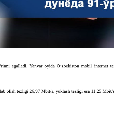
‘rinni egalladi. Yanvar oyida O‘zbekiston mobil internet t
 olish tezligi 26,97 Mbit/s, yuklash tezligi esa 11,25 Mbit/s 