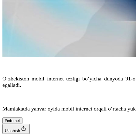
O‘zbekiston mobil internet tezligi bo‘yicha dunyoda 91-o
egalladi.
Mamlakatda yanvar oyida mobil internet orqali o‘rtacha yuklab
#internet
Ulashish