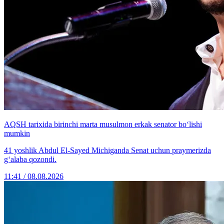
AQSH tarixida birinchi marta musulmon erkak senator bo‘lishi
mumkin
41 yoshlik Abdul El-Sayed Michiganda Senat uchun praymerizda
g‘alaba qozondi.
11:41 / 08.08.2026