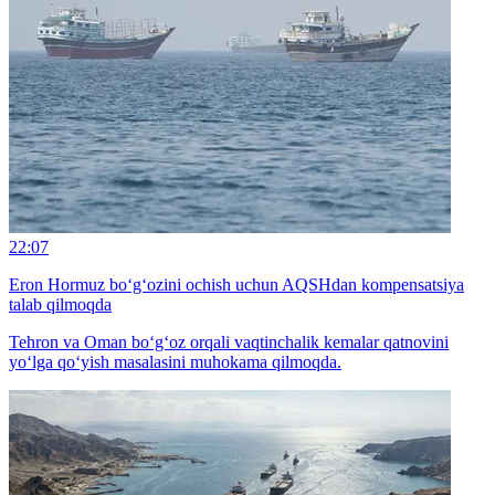
22:07
Eron Hormuz bo‘g‘ozini ochish uchun AQSHdan kompensatsiya
talab qilmoqda
Tehron va Oman bo‘g‘oz orqali vaqtinchalik kemalar qatnovini
yo‘lga qo‘yish masalasini muhokama qilmoqda.