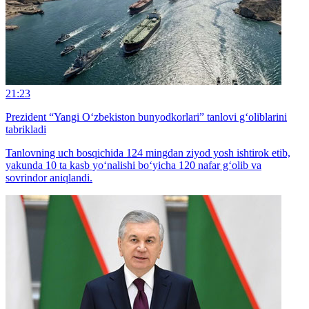
21:23
Prezident “Yangi O‘zbekiston bunyodkorlari” tanlovi g‘oliblarini
tabrikladi
Tanlovning uch bosqichida 124 mingdan ziyod yosh ishtirok etib,
yakunda 10 ta kasb yo‘nalishi bo‘yicha 120 nafar g‘olib va
sovrindor aniqlandi.