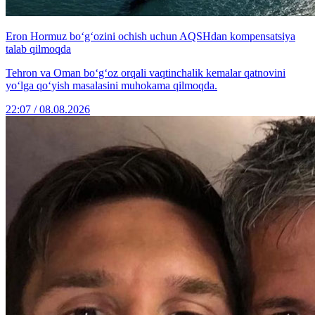
Eron Hormuz bo‘g‘ozini ochish uchun AQSHdan kompensatsiya
talab qilmoqda
Tehron va Oman bo‘g‘oz orqali vaqtinchalik kemalar qatnovini
yo‘lga qo‘yish masalasini muhokama qilmoqda.
22:07 / 08.08.2026