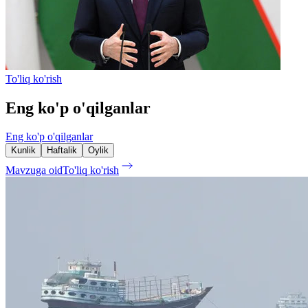
To'liq ko'rish
Eng ko'p o'qilganlar
Eng ko'p o'qilganlar
Kunlik
Haftalik
Oylik
Mavzuga oid
To'liq ko'rish