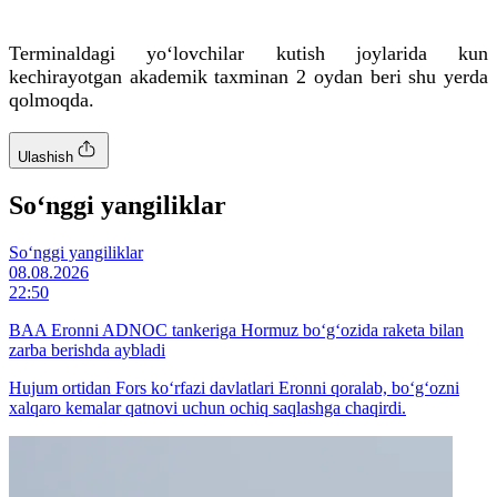
Terminaldagi yo‘lovchilar kutish joylarida kun
kechirayotgan akademik taxminan 2 oydan beri shu yerda
qolmoqda.
Ulashish
So‘nggi yangiliklar
So‘nggi yangiliklar
08.08.2026
22:50
BAA Eronni ADNOC tankeriga Hormuz bo‘g‘ozida raketa bilan
zarba berishda aybladi
Hujum ortidan Fors ko‘rfazi davlatlari Eronni qoralab, bo‘g‘ozni
xalqaro kemalar qatnovi uchun ochiq saqlashga chaqirdi.