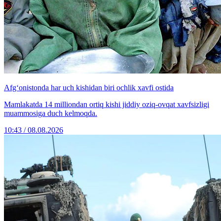
Afg‘onistonda har uch kishidan biri ochlik xavfi ostida
Mamlakatda 14 milliondan ortiq kishi jiddiy oziq-ovqat xavfsizligi
muammosiga duch kelmoqda.
10:43 / 08.08.2026