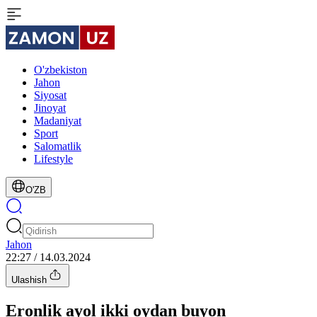
O'zbekiston
Jahon
Siyosat
Jinoyat
Madaniyat
Sport
Salomatlik
Lifestyle
O'ZB
Jahon
22:27 / 14.03.2024
Ulashish
Eronlik ayol ikki oydan buyon