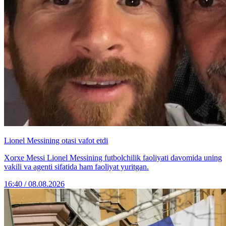
Lionel Messining otasi vafot etdi
Xorxe Messi Lionel Messining futbolchilik faoliyati davomida uning
vakili va agenti sifatida ham faoliyat yuritgan.
16:40 / 08.08.2026