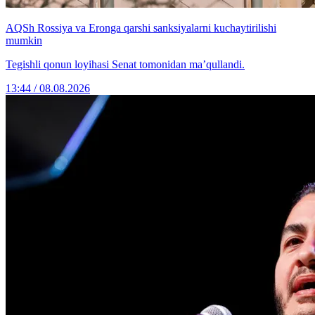
AQSh Rossiya va Eronga qarshi sanksiyalarni kuchaytirilishi
mumkin
Tegishli qonun loyihasi Senat tomonidan ma’qullandi.
13:44 / 08.08.2026