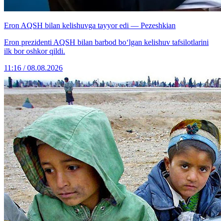
Eron AQSH bilan kelishuvga tayyor edi — Pezeshkian
Eron prezidenti AQSH bilan barbod bo‘lgan kelishuv tafsilotlarini
ilk bor oshkor qildi.
11:16 / 08.08.2026