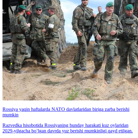
Rossiya yaqin haftalarda NATO davlatlaridan biriga zarba berishi
mumkin
Razvedka hisobotida Rossiyaning bunday harakati kuz oylaridan
2029-yilgacha bo‘lgan davrda yuz berishi mumkinligi qayd etilgan.