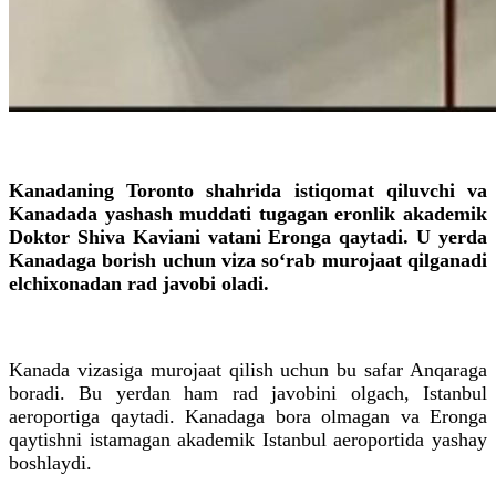
Kanadaning Toronto shahrida istiqomat qiluvchi va
Kanadada yashash muddati tugagan eronlik akademik
Doktor Shiva Kaviani vatani Eronga qaytadi. U yerda
Kanadaga borish uchun viza so‘rab murojaat qilganadi
elchixonadan rad javobi oladi.
Kanada vizasiga murojaat qilish uchun bu safar Anqaraga
boradi. Bu yerdan ham rad javobini olgach, Istanbul
aeroportiga qaytadi. Kanadaga bora olmagan va Eronga
qaytishni istamagan akademik Istanbul aeroportida yashay
boshlaydi.