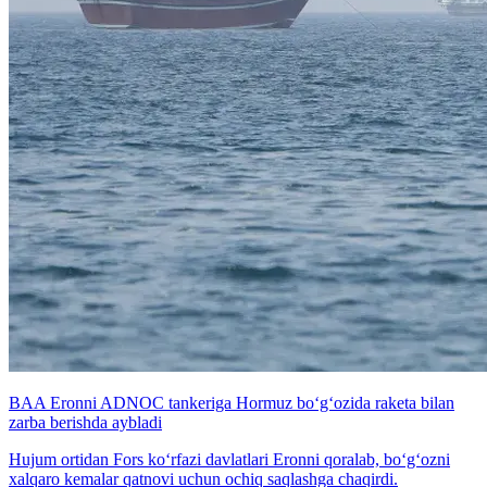
BAA Eronni ADNOC tankeriga Hormuz bo‘g‘ozida raketa bilan
zarba berishda aybladi
Hujum ortidan Fors ko‘rfazi davlatlari Eronni qoralab, bo‘g‘ozni
xalqaro kemalar qatnovi uchun ochiq saqlashga chaqirdi.