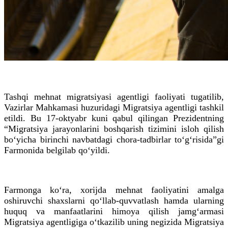
Tashqi mehnat migratsiyasi agentligi faoliyati tugatilib,
Vazirlar Mahkamasi huzuridagi Migratsiya agentligi tashkil
etildi. Bu 17-oktyabr kuni qabul qilingan Prezidentning
“Migratsiya jarayonlarini boshqarish tizimini isloh qilish
bo‘yicha birinchi navbatdagi chora-tadbirlar to‘g‘risida”gi
Farmonida belgilab qo‘yildi.
Farmonga ko‘ra, xorijda mehnat faoliyatini amalga
oshiruvchi shaxslarni qo‘llab-quvvatlash hamda ularning
huquq va manfaatlarini himoya qilish jamg‘armasi
Migratsiya agentligiga o‘tkazilib uning negizida Migratsiya