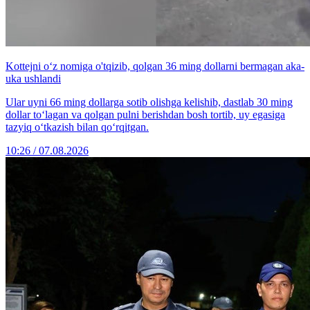
Kottejni o‘z nomiga o'tqizib, qolgan 36 ming dollarni bermagan aka-
uka ushlandi
Ular uyni 66 ming dollarga sotib olishga kelishib, dastlab 30 ming
dollar to‘lagan va qolgan pulni berishdan bosh tortib, uy egasiga
tazyiq o‘tkazish bilan qo‘rqitgan.
10:26 / 07.08.2026