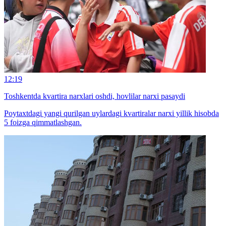
12:19
Toshkentda kvartira narxlari oshdi, hovlilar narxi pasaydi
Poytaxtdagi yangi qurilgan uylardagi kvartiralar narxi yillik hisobda
5 foizga qimmatlashgan.