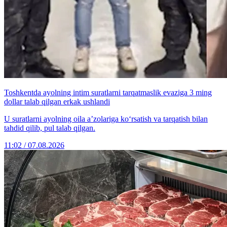
Toshkentda ayolning intim suratlarni tarqatmaslik evaziga 3 ming
dollar talab qilgan erkak ushlandi
U suratlarni ayolning oila a’zolariga ko‘rsatish va tarqatish bilan
tahdid qilib, pul talab qilgan.
11:02 / 07.08.2026