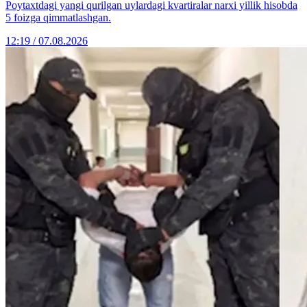
Poytaxtdagi yangi qurilgan uylardagi kvartiralar narxi yillik hisobda
5 foizga qimmatlashgan.
12:19 / 07.08.2026