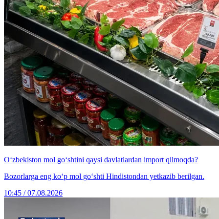
O‘zbekiston mol go‘shtini qaysi davlatlardan import qilmoqda?
Bozorlarga eng ko‘p mol go‘shti Hindistondan yetkazib berilgan.
10:45 / 07.08.2026