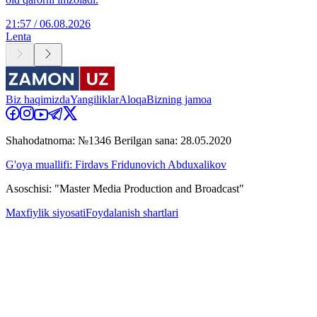
21:57 / 06.08.2026
Lenta
Biz haqimizda
Yangiliklar
Aloqa
Bizning jamoa
Shahodatnoma: №1346 Berilgan sana: 28.05.2020
G'oya muallifi: Firdavs Fridunovich Abduxalikov
Asoschisi: "Master Media Production and Broadcast"
Maxfiylik siyosati
Foydalanish shartlari