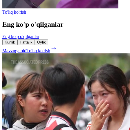
To'liq ko'rish
Eng ko'p o'qilganlar
Eng ko'p o'qilganlar
Kunlik
Haftalik
Oylik
Mavzuga oid
To'liq ko'rish