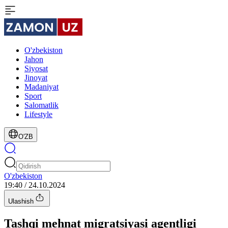
O'zbekiston
Jahon
Siyosat
Jinoyat
Madaniyat
Sport
Salomatlik
Lifestyle
O'ZB
O'zbekiston
19:40 / 24.10.2024
Ulashish
Tashqi mehnat migratsiyasi agentligi