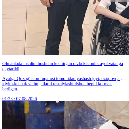
Olmaotada insultni boshdan kechirgan o‘zbekistonlik ayol vatanga
qaytarildi
Ayolga Qozog‘iston fuqarosi tomonidan yashash joyi, oziq-ovqat,
kiyim-kechak va hujjatlarni rasmiylashtirishda bepul ko‘mak
berilgan.
01:23 / 07.08.2026