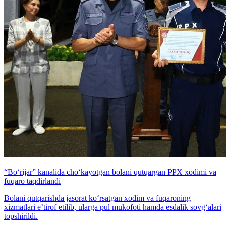
“Bo‘rijar” kanalida cho‘kayotgan bolani qutqargan PPX xodimi va
fuqaro taqdirlandi
Bolani qutqarishda jasorat ko‘rsatgan xodim va fuqaroning
xizmatlari e’tirof etilib, ularga pul mukofoti hamda esdalik sovg‘alari
topshirildi.