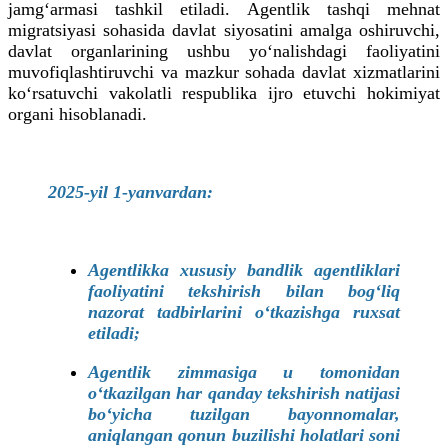
jamg‘armasi tashkil etiladi. Agentlik tashqi mehnat
migratsiyasi sohasida davlat siyosatini amalga oshiruvchi,
davlat organlarining ushbu yo‘nalishdagi faoliyatini
muvofiqlashtiruvchi va mazkur sohada davlat xizmatlarini
ko‘rsatuvchi vakolatli respublika ijro etuvchi hokimiyat
organi hisoblanadi.
2025-yil 1-yanvardan:
Agentlikka xususiy bandlik agentliklari
faoliyatini tekshirish bilan bog‘liq
nazorat tadbirlarini o‘tkazishga ruxsat
etiladi;
Agentlik zimmasiga u tomonidan
o‘tkazilgan har qanday tekshirish natijasi
bo‘yicha tuzilgan bayonnomalar,
aniqlangan qonun buzilishi holatlari soni