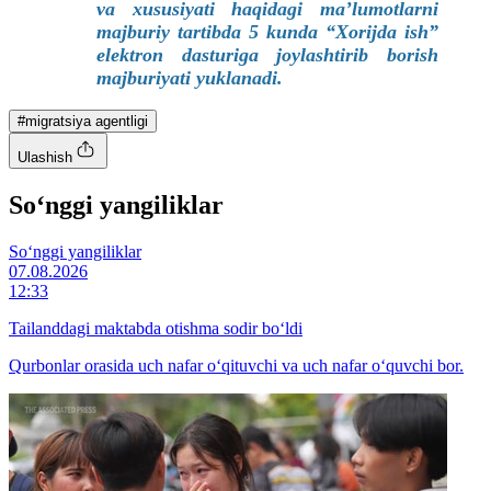
va xususiyati haqidagi ma’lumotlarni
majburiy tartibda 5 kunda “Xorijda ish”
elektron dasturiga joylashtirib borish
majburiyati yuklanadi.
#migratsiya agentligi
Ulashish
So‘nggi yangiliklar
So‘nggi yangiliklar
07.08.2026
12:33
Tailanddagi maktabda otishma sodir bo‘ldi
Qurbonlar orasida uch nafar o‘qituvchi va uch nafar o‘quvchi bor.