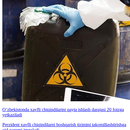
O‘zbekistonda xavfli chiqindilarini qayta ishlash darajasi 20 foizga
yetkaziladi
Prezident xavfli chiqindilarni boshqarish tizimini takomillashtirishga
oid qarorni imzoladi.