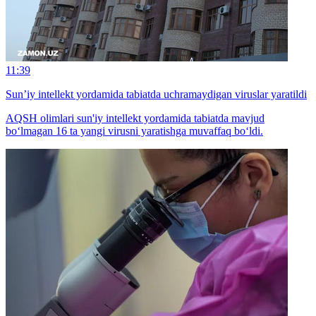
11:39
Sun’iy intellekt yordamida tabiatda uchramaydigan viruslar yaratildi
AQSH olimlari sun'iy intellekt yordamida tabiatda mavjud
bo‘lmagan 16 ta yangi virusni yaratishga muvaffaq bo‘ldi.