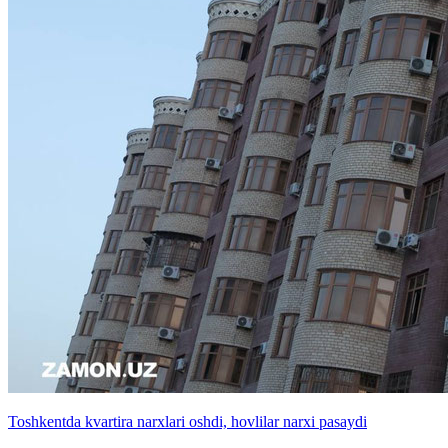
Toshkentda kvartira narxlari oshdi, hovlilar narxi pasaydi