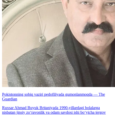
Pokistonning sobiq vaziri pedofiliyada gumonlanmoqda — The
Guardian
Ruxsar Ahmad Buyuk Britaniyada 1990-yillardagi bolalarga
nisbatan jinsiy zo‘ravonlik va odam savdosi ishi bo‘yicha tergov