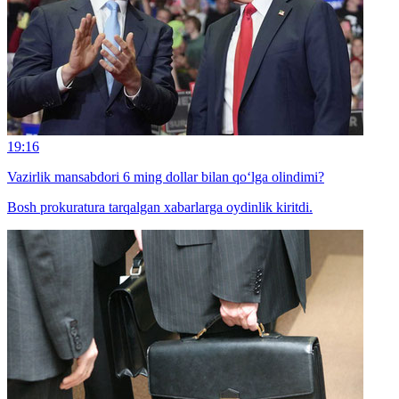
19:16
Vazirlik mansabdori 6 ming dollar bilan qo‘lga olindimi?
Bosh prokuratura tarqalgan xabarlarga oydinlik kiritdi.