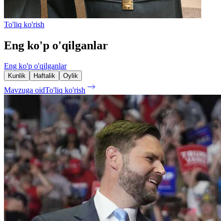
To'liq ko'rish
Eng ko'p o'qilganlar
Eng ko'p o'qilganlar
Kunlik
Haftalik
Oylik
Mavzuga oid
To'liq ko'rish