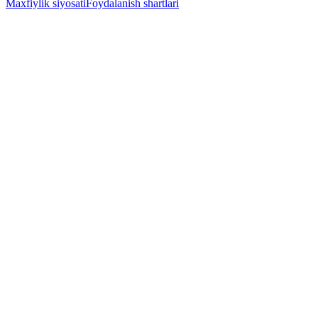
Maxfiylik siyosati
Foydalanish shartlari