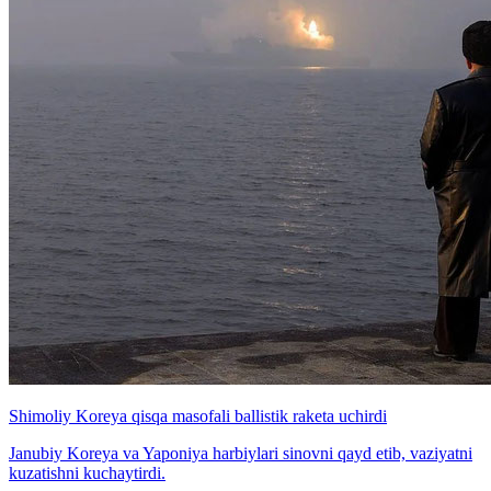
Shimoliy Koreya qisqa masofali ballistik raketa uchirdi
Janubiy Koreya va Yaponiya harbiylari sinovni qayd etib, vaziyatni
kuzatishni kuchaytirdi.