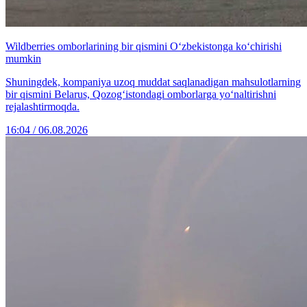
Wildberries omborlarining bir qismini O‘zbekistonga ko‘chirishi
mumkin
Shuningdek, kompaniya uzoq muddat saqlanadigan mahsulotlarning
bir qismini Belarus, Qozog‘istondagi omborlarga yo‘naltirishni
rejalashtirmoqda.
16:04 / 06.08.2026