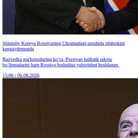
Shimoliy Koreya Rossiyaning Ukrainadagi urushida ishtirokini
kengaytirmoqda
Razvedka ma'lumotlariga ko‘ra, Pxenyan ballistik raketa
bo‘linmalarini ham Rossiya hududiga yuborishni boshlagan.
15:06 / 06.08.2026