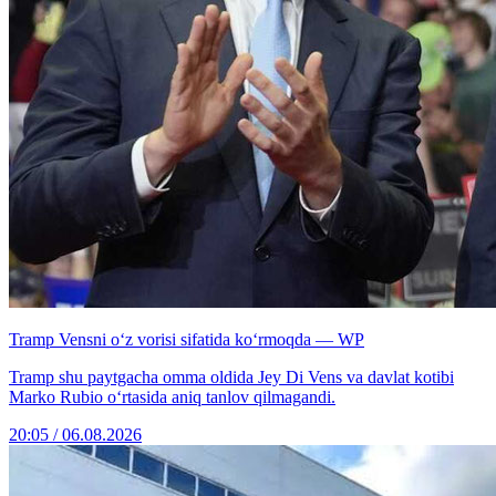
Tramp Vensni o‘z vorisi sifatida ko‘rmoqda — WP
Tramp shu paytgacha omma oldida Jey Di Vens va davlat kotibi
Marko Rubio o‘rtasida aniq tanlov qilmagandi.
20:05 / 06.08.2026