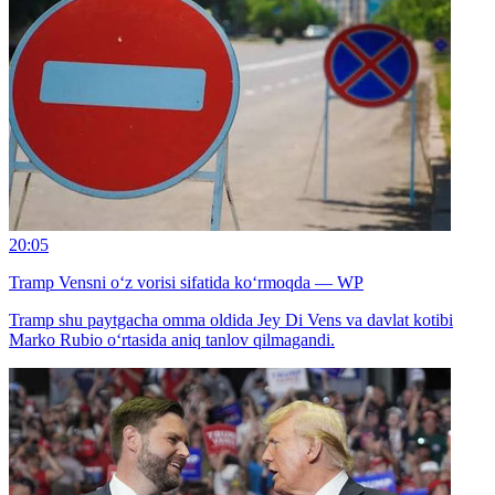
20:05
Tramp Vensni o‘z vorisi sifatida ko‘rmoqda — WP
Tramp shu paytgacha omma oldida Jey Di Vens va davlat kotibi
Marko Rubio o‘rtasida aniq tanlov qilmagandi.