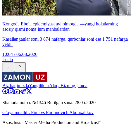
Kongoda Ebola epidemiyasi avj olmoqda —yangi holatlarning
asosiy qismi noma’lum manbalardan
Kasallanganlar soni 3 874 nafarga, qurbonlar soni esa 1 751 nafarga
yetdi.
10:04 / 06.08.2026
Lenta
Biz haqimizda
Yangiliklar
Aloqa
Bizning jamoa
Shahodatnoma: №1346 Berilgan sana: 28.05.2020
G'oya muallifi: Firdavs Fridunovich Abduxalikov
Asoschisi: "Master Media Production and Broadcast"