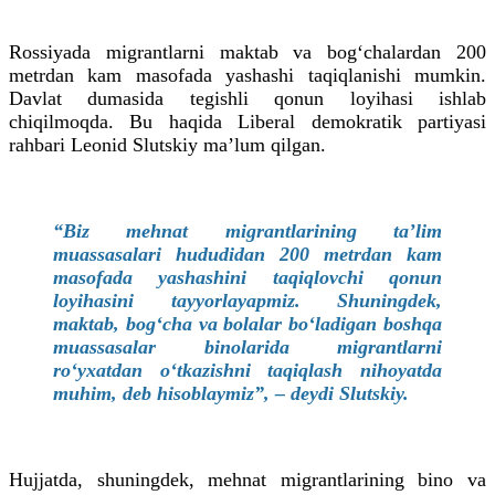
Rossiyada migrantlarni maktab va bog‘chalardan 200
metrdan kam masofada yashashi taqiqlanishi mumkin.
Davlat dumasida tegishli qonun loyihasi ishlab
chiqilmoqda. Bu haqida Liberal demokratik partiyasi
rahbari Leonid Slutskiy ma’lum qilgan.
“Biz mehnat migrantlarining ta’lim
muassasalari hududidan 200 metrdan kam
masofada yashashini taqiqlovchi qonun
loyihasini tayyorlayapmiz. Shuningdek,
maktab, bog‘cha va bolalar bo‘ladigan boshqa
muassasalar binolarida migrantlarni
ro‘yxatdan o‘tkazishni taqiqlash nihoyatda
muhim, deb hisoblaymiz”, – deydi Slutskiy.
Hujjatda, shuningdek, mehnat migrantlarining bino va