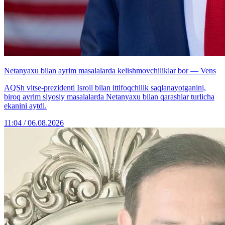
Netanyaxu bilan ayrim masalalarda kelishmovchiliklar bor — Vens
AQSh vitse-prezidenti Isroil bilan ittifoqchilik saqlanayotganini,
biroq ayrim siyosiy masalalarda Netanyaxu bilan qarashlar turlicha
ekanini aytdi.
11:04 / 06.08.2026