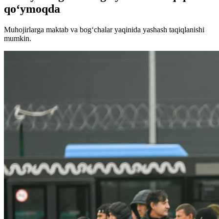
qo‘ymoqda
Muhojirlarga maktab va bog‘chalar yaqinida yashash taqiqlanishi
mumkin.