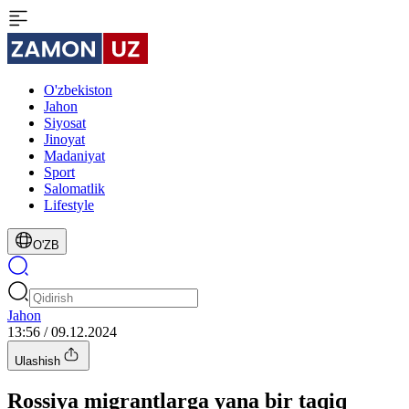
O'zbekiston
Jahon
Siyosat
Jinoyat
Madaniyat
Sport
Salomatlik
Lifestyle
O'ZB
Jahon
13:56 / 09.12.2024
Ulashish
Rossiya migrantlarga yana bir taqiq