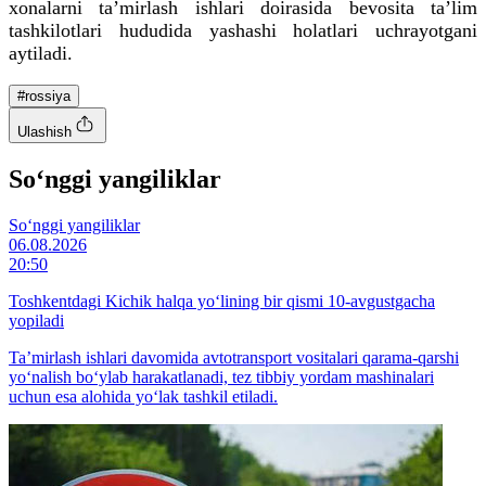
xonalarni ta’mirlash ishlari doirasida bevosita ta’lim
tashkilotlari hududida yashashi holatlari uchrayotgani
aytiladi.
#rossiya
Ulashish
So‘nggi yangiliklar
So‘nggi yangiliklar
06.08.2026
20:50
Toshkentdagi Kichik halqa yo‘lining bir qismi 10-avgustgacha
yopiladi
Ta’mirlash ishlari davomida avtotransport vositalari qarama-qarshi
yo‘nalish bo‘ylab harakatlanadi, tez tibbiy yordam mashinalari
uchun esa alohida yo‘lak tashkil etiladi.