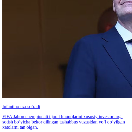
Infantino uzr so‘radi
FIFA Jahon chempionati tijorat huquqlarini xususiy investorlarga
sotish bo‘yicha bekor qilingan tashabbus yuzasidan yo‘l qo‘yilgan
xatolarni tan olgan.