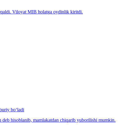
qaldi. Viloyat MIB holatga oydinlik kiritdi.
uriy bo‘ladi
n deb hisoblanib, mamlakatdan chiqarib yuborilishi mumkin.