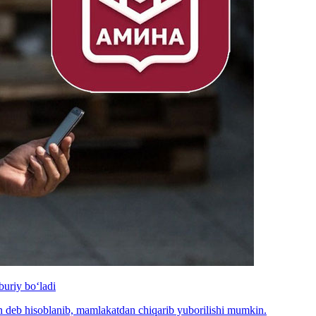
uriy bo‘ladi
n deb hisoblanib, mamlakatdan chiqarib yuborilishi mumkin.