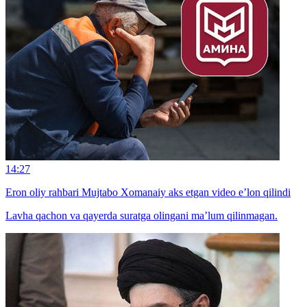
14:27
Eron oliy rahbari Mujtabo Xomanaiy aks etgan video e’lon qilindi
Lavha qachon va qayerda suratga olingani ma’lum qilinmagan.