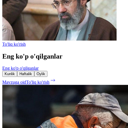
To'liq ko'rish
Eng ko'p o'qilganlar
Eng ko'p o'qilganlar
Kunlik
Haftalik
Oylik
Mavzuga oid
To'liq ko'rish