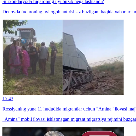
Surxondaryoda fuqaroning uyi buzib nega tashlandi?
Denovda fuqaroning uyi ogohlantirishsiz buzilgani haqida xabarlar tar
15:43
Rossiyaning yana 11 hududida migrantlar uchun “Amina” ilovasi majb
"Amina” mobil ilovasi ishlatmagan migrant migratsiya rejimini buzga