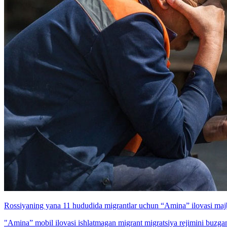
Rossiyaning yana 11 hududida migrantlar uchun “Amina” ilovasi majb
"Amina” mobil ilovasi ishlatmagan migrant migratsiya rejimini buzga