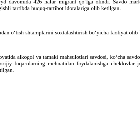
yd davomida 426 nafar migrant qo‘lga olindi. Savdo marka
hli tartibda huquq-tartibot idoralariga olib ketilgan.
dan o‘tish shtamplarini soxtalashtirish bo‘yicha faoliyat oli
atida alkogol va tamaki mahsulotlari savdosi, ko‘cha savdosi
orijiy fuqarolarning mehnatidan foydalanishga cheklovlar jo
tilgan.