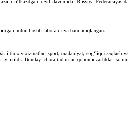
zida o‘tkazilgan reyd davomida, Rossiya Federatsiyasida
b borgan butun boshli laboratoriya ham aniqlangan.
, ijtimoiy xizmatlar, sport, madaniyat, sog‘liqni saqlash va
riy etildi. Bunday chora-tadbirlar qonunbuzarliklar sonini