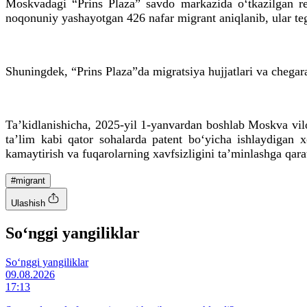
Moskvadagi “Prins Plaza” savdo markazida o‘tkazilgan re
noqonuniy yashayotgan 426 nafar migrant aniqlanib, ular tegis
Shuningdek, “Prins Plaza”da migratsiya hujjatlari va chegara
Ta’kidlanishicha, 2025-yil 1-yanvardan boshlab Moskva viloy
ta’lim kabi qator sohalarda patent bo‘yicha ishlaydigan x
kamaytirish va fuqarolarning xavfsizligini ta’minlashga qara
#migrant
Ulashish
So‘nggi yangiliklar
So‘nggi yangiliklar
09.08.2026
17:13