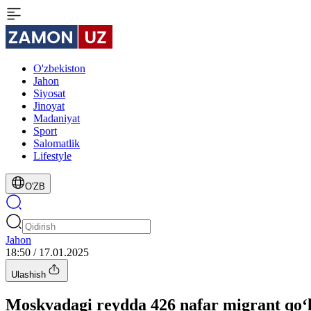
O'zbekiston
Jahon
Siyosat
Jinoyat
Madaniyat
Sport
Salomatlik
Lifestyle
O'ZB
Jahon
18:50 / 17.01.2025
Ulashish
Moskvadagi reydda 426 nafar migrant qo‘l