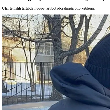
Ular tegishli tartibda huquq-tartibot idoralariga olib ketilgan.