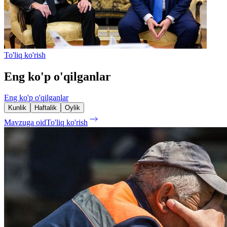
To'liq ko'rish
Eng ko'p o'qilganlar
Eng ko'p o'qilganlar
Kunlik
Haftalik
Oylik
Mavzuga oid
To'liq ko'rish