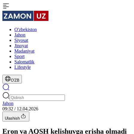
O'zbekiston
Jahon
Siyosat
Jinoyat
Madaniyat
Sport
Salomatlik
Lifestyle
O'ZB
Jahon
09:32 / 12.04.2026
Ulashish
Eron va AQSH kelishuvga erisha olmadi