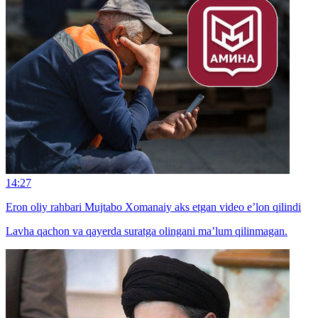
14:27
Eron oliy rahbari Mujtabo Xomanaiy aks etgan video e’lon qilindi
Lavha qachon va qayerda suratga olingani ma’lum qilinmagan.