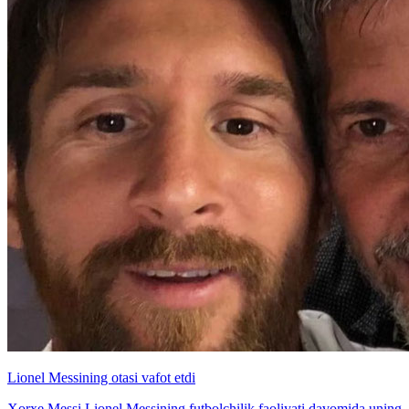
Lionel Messining otasi vafot etdi
Xorxe Messi Lionel Messining futbolchilik faoliyati davomida uning