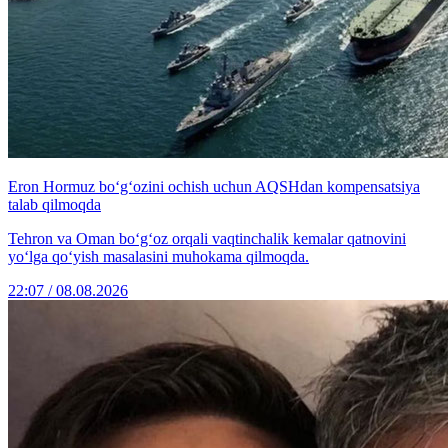
Eron Hormuz bo‘g‘ozini ochish uchun AQSHdan kompensatsiya
talab qilmoqda
Tehron va Oman bo‘g‘oz orqali vaqtinchalik kemalar qatnovini
yo‘lga qo‘yish masalasini muhokama qilmoqda.
22:07 / 08.08.2026