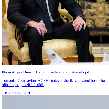
Ilhom Aliyev Donald Tramp bilan telefon orqali muloqot qildi
Tomonlar Ozarbayjon–AQSH strategik sherikligini yangi bosqichga
olib chiqishga kelishib oldi.
13:17 / 09.08.2026