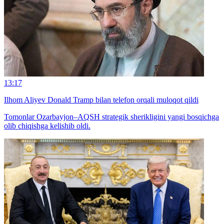
13:17
Ilhom Aliyev Donald Tramp bilan telefon orqali muloqot qildi
Tomonlar Ozarbayjon–AQSH strategik sherikligini yangi bosqichga
olib chiqishga kelishib oldi.