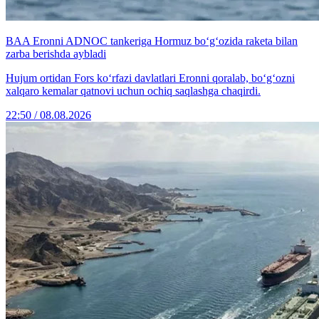
BAA Eronni ADNOC tankeriga Hormuz bo‘g‘ozida raketa bilan
zarba berishda aybladi
Hujum ortidan Fors ko‘rfazi davlatlari Eronni qoralab, bo‘g‘ozni
xalqaro kemalar qatnovi uchun ochiq saqlashga chaqirdi.
22:50 / 08.08.2026