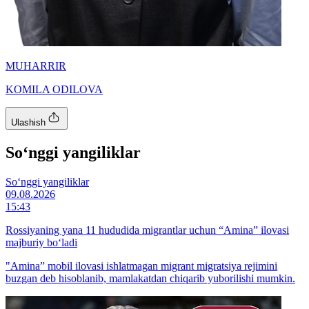
MUHARRIR
KOMILA ODILOVA
Ulashish
So‘nggi yangiliklar
So‘nggi yangiliklar
09.08.2026
15:43
Rossiyaning yana 11 hududida migrantlar uchun “Amina” ilovasi
majburiy bo‘ladi
"Amina” mobil ilovasi ishlatmagan migrant migratsiya rejimini
buzgan deb hisoblanib, mamlakatdan chiqarib yuborilishi mumkin.