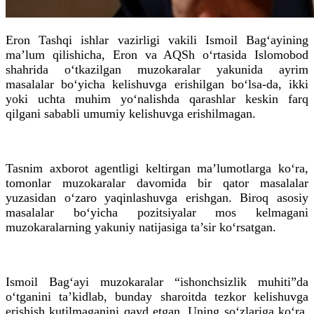
Eron Tashqi ishlar vazirligi vakili Ismoil Bag‘ayining
ma’lum qilishicha, Eron va AQSh o‘rtasida Islomobod
shahrida o‘tkazilgan muzokaralar yakunida ayrim
masalalar bo‘yicha kelishuvga erishilgan bo‘lsa-da, ikki
yoki uchta muhim yo‘nalishda qarashlar keskin farq
qilgani sababli umumiy kelishuvga erishilmagan.
Tasnim axborot agentligi keltirgan ma’lumotlarga ko‘ra,
tomonlar muzokaralar davomida bir qator masalalar
yuzasidan o‘zaro yaqinlashuvga erishgan. Biroq asosiy
masalalar bo‘yicha pozitsiyalar mos kelmagani
muzokaralarning yakuniy natijasiga ta’sir ko‘rsatgan.
Ismoil Bag‘ayi muzokaralar “ishonchsizlik muhiti”da
o‘tganini ta’kidlab, bunday sharoitda tezkor kelishuvga
erishish kutilmaganini qayd etgan. Uning so‘zlariga ko‘ra,