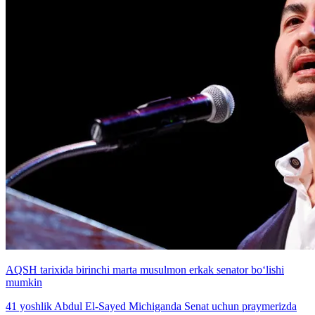
AQSH tarixida birinchi marta musulmon erkak senator bo‘lishi
mumkin
41 yoshlik Abdul El-Sayed Michiganda Senat uchun praymerizda