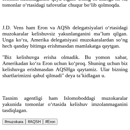
tomonlar o‘rtasidagi tafovutlar chuqur bo‘lib qolmoqda.
J.D. Vens ham Eron va AQSh delegatsiyalari o‘rtasidagi
muzokaralar kelishuvsiz yakunlanganini ma’lum qilgan.
Unga ko‘ra, Amerika delegatsiyasi muzokaralardan so‘ng
hech qanday bitimga erishmasdan mamlakatga qaytgan.
"Biz kelishuvga erisha olmadik. Bu yomon xabar,
Amerikadan ko‘ra Eron uchun ko‘proq. Shuning uchun biz
kelishuvga erishmasdan AQSHga qaytamiz. Ular bizning
shartlarimizni qabul qilmadi" deya ta’kidlagan u.
Tasnim agentligi ham Islomoboddagi muzokaralar
yakunida tomonlar o‘rtasida kelishuv imzolanmaganini
tasdiqlagan.
#muzokara
#AQSH
#Eron