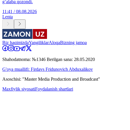
g‘alaba qozondi.
11:41 / 08.08.2026
Lenta
Biz haqimizda
Yangiliklar
Aloqa
Bizning jamoa
Shahodatnoma: №1346 Berilgan sana: 28.05.2020
G'oya muallifi: Firdavs Fridunovich Abduxalikov
Asoschisi: "Master Media Production and Broadcast"
Maxfiylik siyosati
Foydalanish shartlari