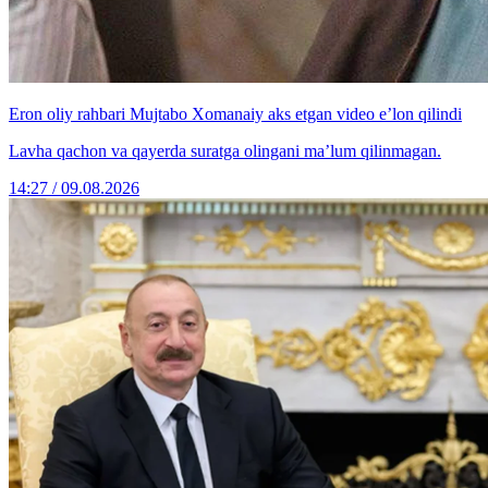
Eron oliy rahbari Mujtabo Xomanaiy aks etgan video e’lon qilindi
Lavha qachon va qayerda suratga olingani ma’lum qilinmagan.
14:27 / 09.08.2026