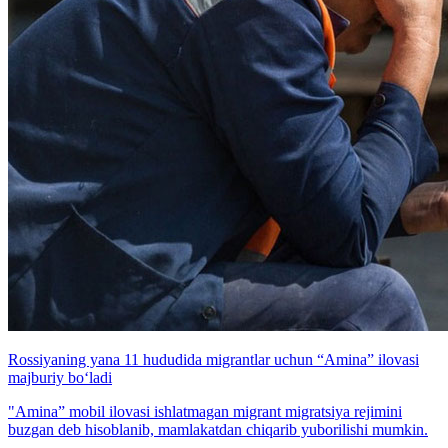
Rossiyaning yana 11 hududida migrantlar uchun “Amina” ilovasi
majburiy bo‘ladi
"Amina” mobil ilovasi ishlatmagan migrant migratsiya rejimini
buzgan deb hisoblanib, mamlakatdan chiqarib yuborilishi mumkin.