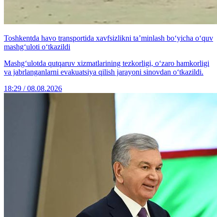
Toshkentda havo transportida xavfsizlikni ta’minlash bo‘yicha o‘quv
mashg‘uloti o‘tkazildi
Mashg‘ulotda qutqaruv xizmatlarining tezkorligi, o‘zaro hamkorligi
va jabrlanganlarni evakuatsiya qilish jarayoni sinovdan o‘tkazildi.
18:29 / 08.08.2026