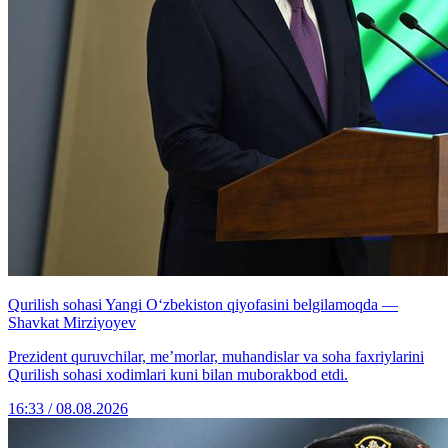
Qurilish sohasi Yangi O‘zbekiston qiyofasini belgilamoqda —
Shavkat Mirziyoyev
Prezident quruvchilar, me’morlar, muhandislar va soha faxriylarini
Qurilish sohasi xodimlari kuni bilan muborakbod etdi.
16:33 / 08.08.2026