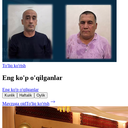
To'liq ko'rish
Eng ko'p o'qilganlar
Eng ko'p o'qilganlar
Kunlik
Haftalik
Oylik
Mavzuga oid
To'liq ko'rish