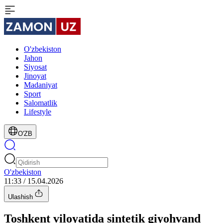
O'zbekiston
Jahon
Siyosat
Jinoyat
Madaniyat
Sport
Salomatlik
Lifestyle
O'ZB
O'zbekiston
11:33 / 15.04.2026
Ulashish
Toshkent viloyatida sintetik giyohvand