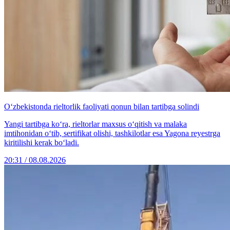
O‘zbekistonda rieltorlik faoliyati qonun bilan tartibga solindi
Yangi tartibga ko‘ra, rieltorlar maxsus o‘qitish va malaka
imtihonidan o‘tib, sertifikat olishi, tashkilotlar esa Yagona reyestrga
kiritilishi kerak bo‘ladi.
20:31 / 08.08.2026