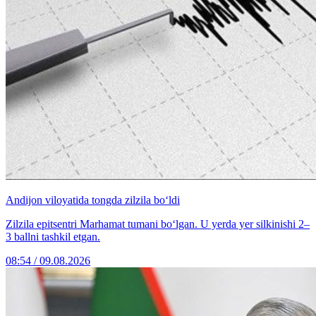
Andijon viloyatida tongda zilzila bo‘ldi
Zilzila epitsentri Marhamat tumani bo‘lgan. U yerda yer silkinishi 2–
3 ballni tashkil etgan.
08:54 / 09.08.2026