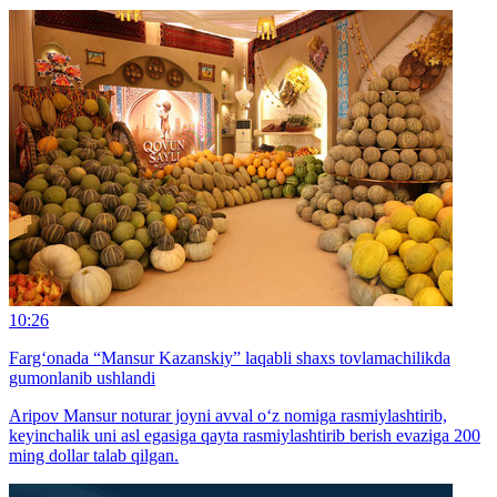
10:26
Farg‘onada “Mansur Kazanskiy” laqabli shaxs tovlamachilikda
gumonlanib ushlandi
Aripov Mansur noturar joyni avval o‘z nomiga rasmiylashtirib,
keyinchalik uni asl egasiga qayta rasmiylashtirib berish evaziga 200
ming dollar talab qilgan.