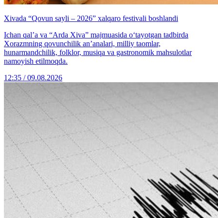
Xivada “Qovun sayli – 2026” xalqaro festivali boshlandi
Ichan qal’a va “Arda Xiva” majmuasida o‘tayotgan tadbirda
Xorazmning qovunchilik an’analari, milliy taomlar,
hunarmandchilik, folklor, musiqa va gastronomik mahsulotlar
namoyish etilmoqda.
12:35 / 09.08.2026