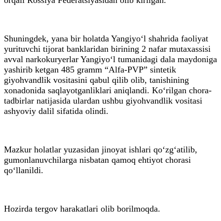
Shuningdek, yana bir holatda Yangiyo‘l shahrida faoliyat
yurituvchi tijorat banklaridan birining 2 nafar mutaxassisi
avval narkokuryerlar Yangiyo‘l tumanidagi dala maydoniga
yashirib ketgan 485 gramm “Alfa-PVP” sintetik
giyohvandlik vositasini qabul qilib olib, tanishining
xonadonida saqlayotganliklari aniqlandi. Ko‘rilgan chora-
tadbirlar natijasida ulardan ushbu giyohvandlik vositasi
ashyoviy dalil sifatida olindi.
Mazkur holatlar yuzasidan jinoyat ishlari qo‘zg‘atilib,
gumonlanuvchilarga nisbatan qamoq ehtiyot chorasi
qo‘llanildi.
Hozirda tergov harakatlari olib borilmoqda.