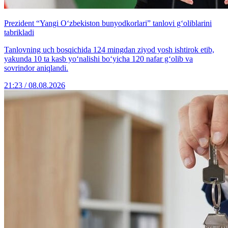
Prezident “Yangi O‘zbekiston bunyodkorlari” tanlovi g‘oliblarini
tabrikladi
Tanlovning uch bosqichida 124 mingdan ziyod yosh ishtirok etib,
yakunda 10 ta kasb yo‘nalishi bo‘yicha 120 nafar g‘olib va
sovrindor aniqlandi.
21:23 / 08.08.2026