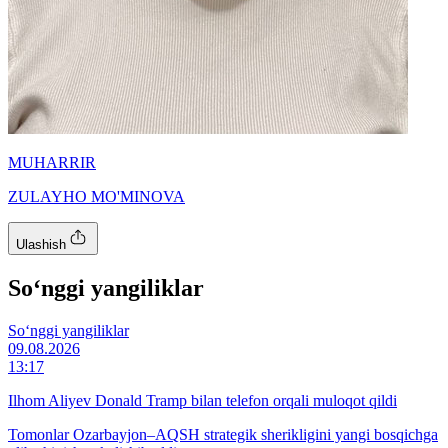
MUHARRIR
ZULAYHO MO'MINOVA
Ulashish
So‘nggi yangiliklar
So‘nggi yangiliklar
09.08.2026
13:17
Ilhom Aliyev Donald Tramp bilan telefon orqali muloqot qildi
Tomonlar Ozarbayjon–AQSH strategik sherikligini yangi bosqichga