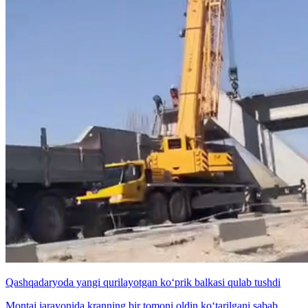
Qashqadaryoda yangi qurilayotgan ko‘prik balkasi qulab tushdi
Montaj jarayonida kranning bir tomoni oldin ko‘tarilgani sabab