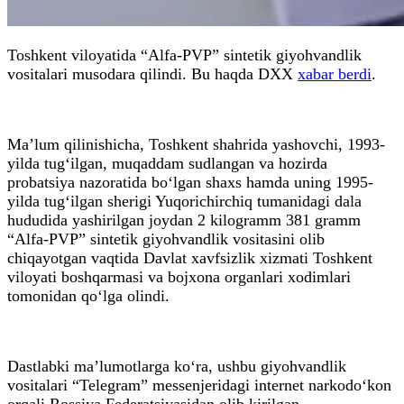
Toshkent viloyatida “Alfa-PVP” sintetik giyohvandlik
vositalari musodara qilindi. Bu haqda DXX
xabar berdi
.
Ma’lum qilinishicha, Toshkent shahrida yashovchi, 1993-
yilda tug‘ilgan, muqaddam sudlangan va hozirda
probatsiya nazoratida bo‘lgan shaxs hamda uning 1995-
yilda tug‘ilgan sherigi Yuqorichirchiq tumanidagi dala
hududida yashirilgan joydan 2 kilogramm 381 gramm
“Alfa-PVP” sintetik giyohvandlik vositasini olib
chiqayotgan vaqtida Davlat xavfsizlik xizmati Toshkent
viloyati boshqarmasi va bojxona organlari xodimlari
tomonidan qo‘lga olindi.
Dastlabki ma’lumotlarga ko‘ra, ushbu giyohvandlik
vositalari “Telegram” messenjeridagi internet narkodo‘kon
orqali Rossiya Federatsiyasidan olib kirilgan.