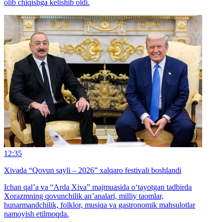
olib chiqishga kelishib oldi.
12:35
Xivada “Qovun sayli – 2026” xalqaro festivali boshlandi
Ichan qal’a va “Arda Xiva” majmuasida o‘tayotgan tadbirda
Xorazmning qovunchilik an’analari, milliy taomlar,
hunarmandchilik, folklor, musiqa va gastronomik mahsulotlar
namoyish etilmoqda.