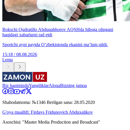
Bokschi Qudratillo Abduqahhorov AQSHda hibsga olingani
haqidagi xabarlarni rad etdi
Sportchi ayni paytda O‘zbekistonda ekanini ma’lum qildi.
15:18 / 08.08.2026
Lenta
Biz haqimizda
Yangiliklar
Aloqa
Bizning jamoa
Shahodatnoma: №1346 Berilgan sana: 28.05.2020
G'oya muallifi: Firdavs Fridunovich Abduxalikov
Asoschisi: "Master Media Production and Broadcast"