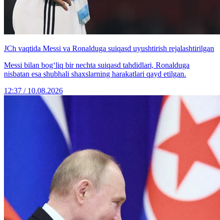
JCh vaqtida Messi va Ronalduga suiqasd uyushtirish rejalashtirilgan
Messi bilan bog‘liq bir nechta suiqasd tahdidlari, Ronalduga
nisbatan esa shubhali shaxslarning harakatlari qayd etilgan.
12:37 / 10.08.2026