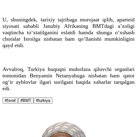
U, shuningdek, tarixiy tajribaga murojaat qilib, aparteid
siyosati sababli Janubiy Afrikaning BMTdagi a’zoligi
vaqtincha to‘xtatilganini eslatdi hamda shunga o‘xshash
choralar Isroilga nisbatan ham qo‘llanishi mumkinligini
qayd etdi.
Avvalroq, Turkiya huquqni muhofaza qiluvchi organlari
tomonidan Benyamin Netanyahuga nisbatan ham qator
og‘ir ayblovlar ilgari surilgani haqida xabarlar tarqalgan
edi.
#Isroil
#BMT
#turkiya