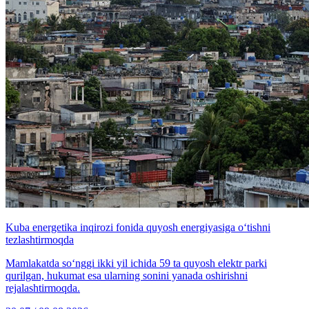
Kuba energetika inqirozi fonida quyosh energiyasiga o‘tishni
tezlashtirmoqda
Mamlakatda so‘nggi ikki yil ichida 59 ta quyosh elektr parki
qurilgan, hukumat esa ularning sonini yanada oshirishni
rejalashtirmoqda.