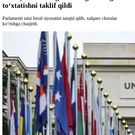
to‘xtatishni taklif qildi
Parlamenti raisi Isroil siyosatini tanqid qilib, xalqaro choralar
ko‘rishga chaqirdi.