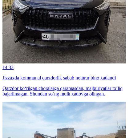
14:33
Jizzaxda kommunal qarzdorlik sabab noturar bino xatlandi
Qarzdor ko‘rilgan choralarga qaramasdan, majburiyatlar to‘liq
bajarilmagan. Shundan so‘ng mulk xatlovga olingan.