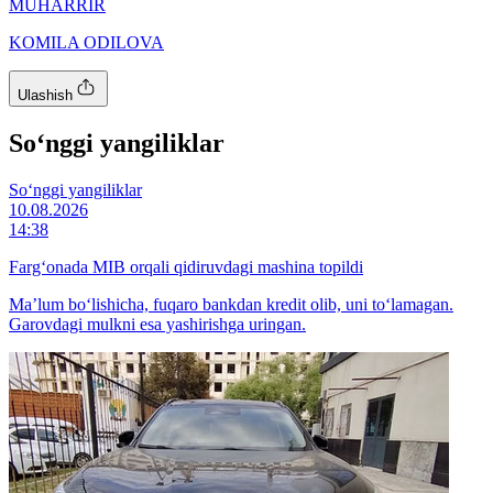
MUHARRIR
KOMILA ODILOVA
Ulashish
So‘nggi yangiliklar
So‘nggi yangiliklar
10.08.2026
14:38
Farg‘onada MIB orqali qidiruvdagi mashina topildi
Maʼlum bo‘lishicha, fuqaro bankdan kredit olib, uni to‘lamagan.
Garovdagi mulkni esa yashirishga uringan.