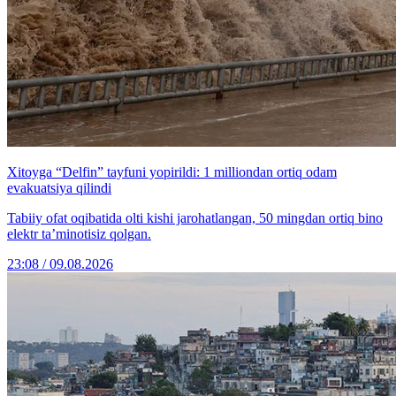
Xitoyga “Delfin” tayfuni yopirildi: 1 milliondan ortiq odam
evakuatsiya qilindi
Tabiiy ofat oqibatida olti kishi jarohatlangan, 50 mingdan ortiq bino
elektr ta’minotisiz qolgan.
23:08 / 09.08.2026