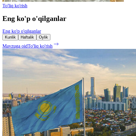
To'liq ko'rish
Eng ko'p o'qilganlar
Eng ko'p o'qilganlar
Kunlik
Haftalik
Oylik
Mavzuga oid
To'liq ko'rish