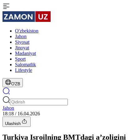
O'zbekiston
Jahon
Siyosat
Jinoyat
Madaniyat
Sport
Salomatlik
Lifestyle
O'ZB
Jahon
18:18 / 16.04.2026
Ulashish
Turkiya Isroilning BMTdagi a’zoligini