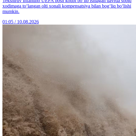
Tekshiruv Infantino UEFA bosh kotibi bo‘lib ishlagan davrda sobiq
xodimaga to‘langan olti xonali kompensatsiya bilan bog‘liq bo‘lishi
mumkin.
01:05 / 10.08.2026