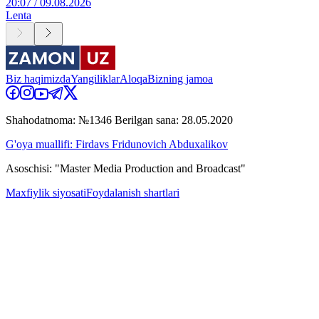
20:07 / 09.08.2026
Lenta
Biz haqimizda
Yangiliklar
Aloqa
Bizning jamoa
Shahodatnoma: №1346 Berilgan sana: 28.05.2020
G'oya muallifi: Firdavs Fridunovich Abduxalikov
Asoschisi: "Master Media Production and Broadcast"
Maxfiylik siyosati
Foydalanish shartlari