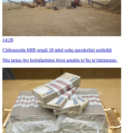
14:28
Chilonzorda MIB orqali 18 mlrd soliq qarzdorligi undirildi
Shu tariqa ijro hujjatlarining ijrosi amalda to‘liq taʼminlangan.