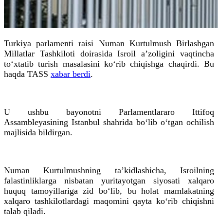
Turkiya parlamenti raisi Numan Kurtulmush Birlashgan
Millatlar Tashkiloti doirasida Isroil a’zoligini vaqtincha
to‘xtatib turish masalasini ko‘rib chiqishga chaqirdi. Bu
haqda TASS
xabar berdi
.
U ushbu bayonotni Parlamentlararo Ittifoq
Assambleyasining Istanbul shahrida bo‘lib o‘tgan ochilish
majlisida bildirgan.
Numan Kurtulmushning ta’kidlashicha, Isroilning
falastinliklarga nisbatan yuritayotgan siyosati xalqaro
huquq tamoyillariga zid bo‘lib, bu holat mamlakatning
xalqaro tashkilotlardagi maqomini qayta ko‘rib chiqishni
talab qiladi.