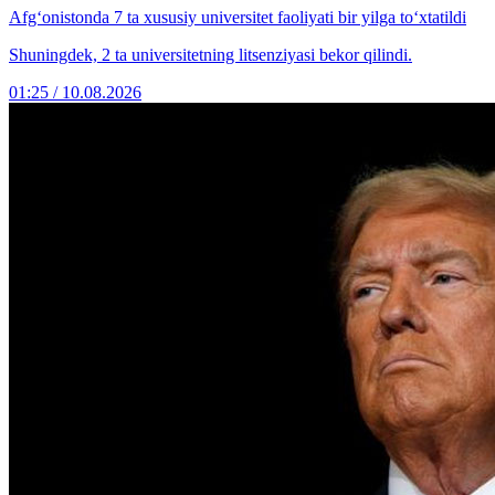
Afg‘onistonda 7 ta xususiy universitet faoliyati bir yilga to‘xtatildi
Shuningdek, 2 ta universitetning litsenziyasi bekor qilindi.
01:25 / 10.08.2026