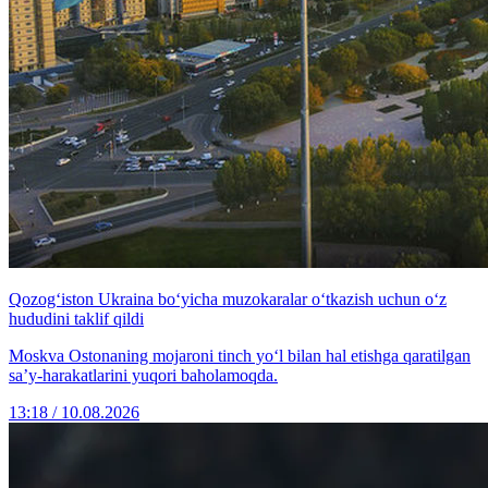
Qozog‘iston Ukraina bo‘yicha muzokaralar o‘tkazish uchun o‘z
hududini taklif qildi
Moskva Ostonaning mojaroni tinch yo‘l bilan hal etishga qaratilgan
sa’y-harakatlarini yuqori baholamoqda.
13:18 / 10.08.2026