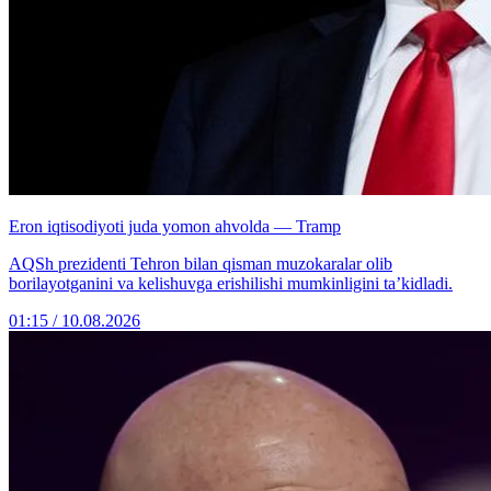
Eron iqtisodiyoti juda yomon ahvolda — Tramp
AQSh prezidenti Tehron bilan qisman muzokaralar olib
borilayotganini va kelishuvga erishilishi mumkinligini ta’kidladi.
01:15 / 10.08.2026