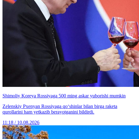
Shimoliy Koreya Rossiyaga 500 ming askar yuborishi mumkin
Zelenskiy Pxenyan Rossiyaga qo‘shinlar bilan birga raketa
qurollarini ham yetkazib berayotganini bildirdi.
11:18 / 10.08.2026