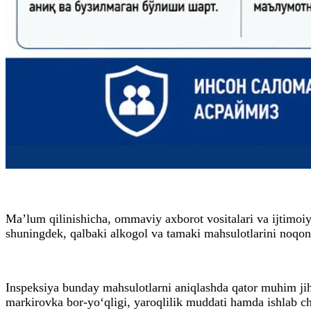
Ma’lum qilinishicha, ommaviy axborot vositalari va ijtimoiy
shuningdek, qalbaki alkogol va tamaki mahsulotlarini noqonu
Inspeksiya bunday mahsulotlarni aniqlashda qator muhim jiha
markirovka bor-yo‘qligi, yaroqlilik muddati hamda ishlab chi