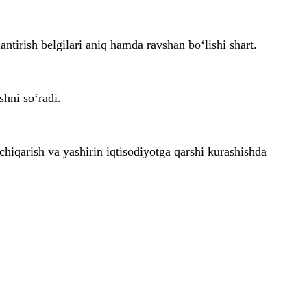
ntirish belgilari aniq hamda ravshan bo‘lishi shart.
hni so‘radi.
chiqarish va yashirin iqtisodiyotga qarshi kurashishda