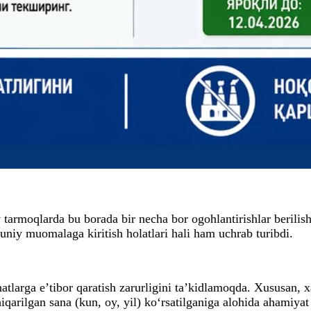
 tarmoqlarda bu borada bir necha bor ogohlantirishlar berilis
niy muomalaga kiritish holatlari hali ham uchrab turibdi.
tlarga e’tibor qaratish zarurligini ta’kidlamoqda. Xususan, 
qarilgan sana (kun, oy, yil) ko‘rsatilganiga alohida ahamiyat