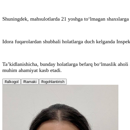
Shuningdek, mahsulotlarda 21 yoshga to‘lmagan shaxslarga is
Idora fuqarolardan shubhali holatlarga duch kelganda Inspe
Ta’kidlanishicha, bunday holatlarga befarq bo‘lmaslik aholi
muhim ahamiyat kasb etadi.
#alkogol
#tamaki
#ogohlantirish