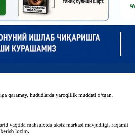
higa qaramay, hududlarda yaroqlilik muddati o‘tgan,
xarid vaqtida mahsulotda aksiz markasi mavjudligi, raqamli
 berish lozim.