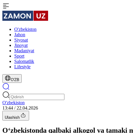
O'zbekiston
Jahon
Siyosat
Jinoyat
Madaniyat
Sport
Salomatlik
Lifestyle
O'ZB
O'zbekiston
13:44 / 22.04.2026
Ulashish
O‘zbekistonda qalbaki alkogol va tamaki ma