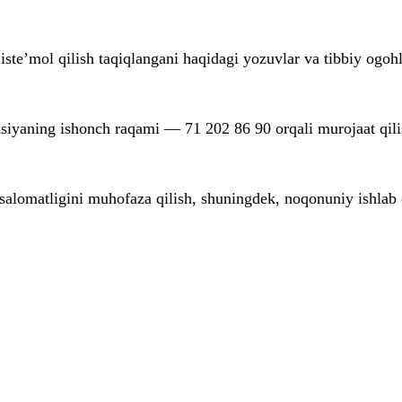
te’mol qilish taqiqlangani haqidagi yozuvlar va tibbiy ogohla
ksiyaning ishonch raqami — 71 202 86 90 orqali murojaat qilis
 salomatligini muhofaza qilish, shuningdek, noqonuniy ishlab 