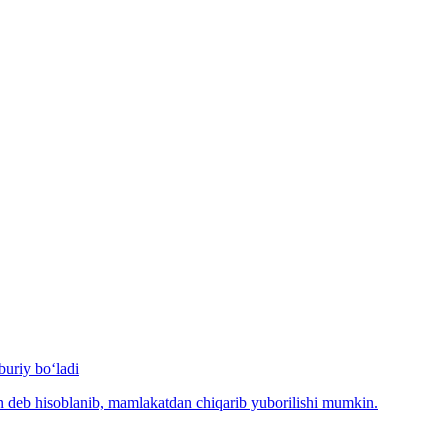
uriy bo‘ladi
n deb hisoblanib, mamlakatdan chiqarib yuborilishi mumkin.