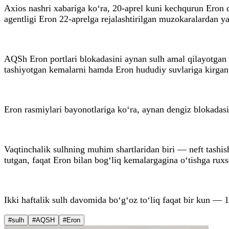
Axios nashri xabariga ko‘ra, 20-aprel kuni kechqurun Eron
agentligi Eron 22-aprelga rejalashtirilgan muzokaralardan 
AQSh Eron portlari blokadasini aynan sulh amal qilayotgan
tashiyotgan kemalarni hamda Eron hududiy suvlariga kirgan
Eron rasmiylari bayonotlariga ko‘ra, aynan dengiz blokadasi
Vaqtinchalik sulhning muhim shartlaridan biri — neft tashi
tutgan, faqat Eron bilan bog‘liq kemalargagina o‘tishga ruxs
Ikki haftalik sulh davomida bo‘g‘oz to‘liq faqat bir kun — 
#sulh
#AQSH
#Eron