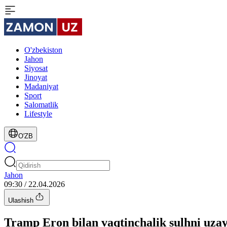
O'zbekiston
Jahon
Siyosat
Jinoyat
Madaniyat
Sport
Salomatlik
Lifestyle
O'ZB
Jahon
09:30 / 22.04.2026
Ulashish
Tramp Eron bilan vaqtinchalik sulhni uzay