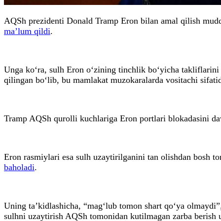
AQSh prezidenti Donald Tramp Eron bilan amal qilish muddat
ma’lum qildi
.
Unga ko‘ra, sulh Eron o‘zining tinchlik bo‘yicha takliflar
qilingan bo‘lib, bu mamlakat muzokaralarda vositachi sifat
Tramp AQSh qurolli kuchlariga Eron portlari blokadasini dav
Eron rasmiylari esa sulh uzaytirilganini tan olishdan bosh
baholadi
.
Uning ta’kidlashicha, “mag‘lub tomon shart qo‘ya olmaydi”,
sulhni uzaytirish AQSh tomonidan kutilmagan zarba berish uc