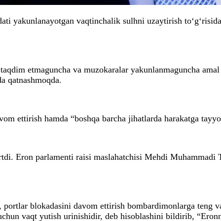
i yakunlanayotgan vaqtinchalik sulhni uzaytirish to‘g‘risida
ini taqdim etmaguncha va muzokaralar yakunlanmaguncha amal 
ida qatnashmoqda.
om ettirish hamda “boshqa barcha jihatlarda harakatga tayyor
 tortdi. Eron parlamenti raisi maslahatchisi Mehdi Muhammad
 portlar blokadasini davom ettirish bombardimonlarga teng va
hun vaqt yutish urinishidir, deb hisoblashini bildirib, “Eron