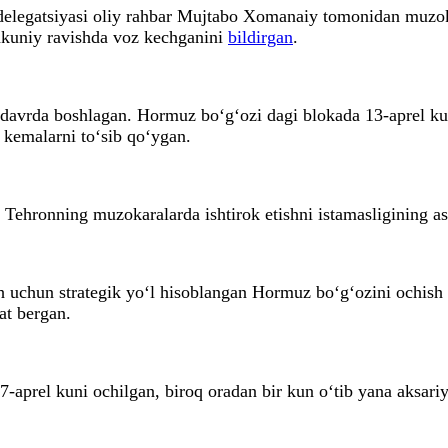
 delegatsiyasi oliy rahbar Mujtabo Xomanaiy tomonidan muzok
yakuniy ravishda voz kechganini
bildirgan
.
 davrda boshlagan. Hormuz bo‘g‘ozi dagi blokada 13-aprel ku
 kemalarni to‘sib qo‘ygan.
 Tehronning muzokaralarda ishtirok etishni istamasligining as
sh uchun strategik yo‘l hisoblangan Hormuz bo‘g‘ozini ochish
at bergan.
17-aprel kuni ochilgan, biroq oradan bir kun o‘tib yana aksar