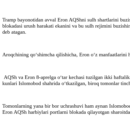
Tramp bayonotidan avval Eron AQShni sulh shartlarini buzis
blokadasi urush harakati ekanini va bu sulh rejimini buzish
deb atagan.
Aroqchining qo‘shimcha qilishicha, Eron o‘z manfaatlarini 
AQSh va Eron 8-aprelga o‘tar kechasi tuzilgan ikki haftalik
kunlari Islomobod shahrida o‘tkazilgan, biroq tomonlar tinc
Tomonlarning yana bir bor uchrashuvi ham aynan Islomobodd
Eron AQSh harbiylari portlarni blokada qilayotgan sharoitd