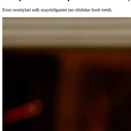
Eron rasmiylari sulh uzaytirilganini tan olishdan bosh tortdi.