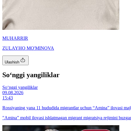
MUHARRIR
ZULAYHO MO'MINOVA
Ulashish
So‘nggi yangiliklar
So‘nggi yangiliklar
09.08.2026
15:43
Rossiyaning yana 11 hududida migrantlar uchun “Amina” ilovasi majb
"Amina” mobil ilovasi ishlatmagan migrant migratsiya rejimini buzga