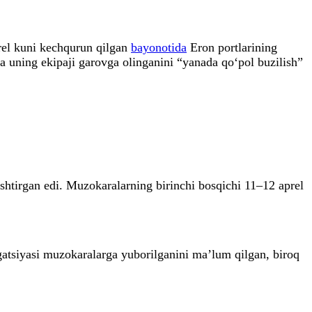
rel kuni kechqurun qilgan
bayonotida
Eron portlarining
va uning ekipaji garovga olinganini “yanada qo‘pol buzilish”
shtirgan edi. Muzokaralarning birinchi bosqichi 11–12 aprel
atsiyasi muzokaralarga yuborilganini ma’lum qilgan, biroq