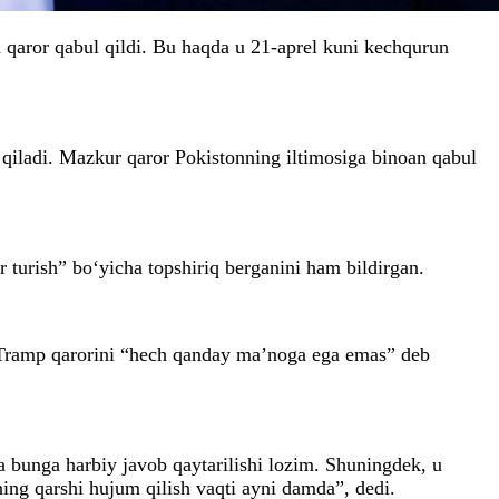
 qaror qabul qildi. Bu haqda u 21-aprel kuni kechqurun
qiladi. Mazkur qaror Pokistonning iltimosiga binoan qabul
 turish” bo‘yicha topshiriq berganini ham bildirgan.
i Tramp qarorini “hech qanday ma’noga ega emas” deb
 bunga harbiy javob qaytarilishi lozim. Shuningdek, u
ning qarshi hujum qilish vaqti ayni damda”, dedi.