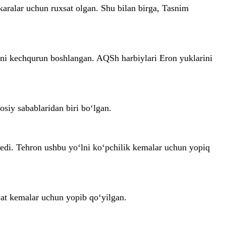
aralar uchun ruxsat olgan. Shu bilan birga, Tasnim
ni kechqurun boshlangan. AQSh harbiylari Eron yuklarini
osiy sabablaridan biri bo‘lgan.
 edi. Tehron ushbu yo‘lni ko‘pchilik kemalar uchun yopiq
iyat kemalar uchun yopib qo‘yilgan.