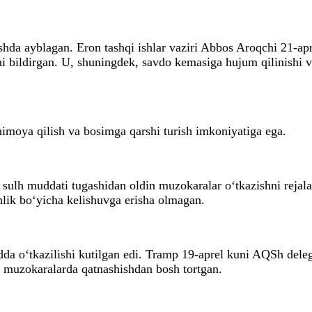
hda ayblagan. Eron tashqi ishlar vaziri Abbos Aroqchi 21-ap
ini bildirgan. U, shuningdek, savdo kemasiga hujum qilinishi 
himoya qilish va bosimga qarshi turish imkoniyatiga ega.
 sulh muddati tugashidan oldin muzokaralar o‘tkazishni rejala
hlik bo‘yicha kelishuvga erisha olmagan.
a o‘tkazilishi kutilgan edi. Tramp 19-aprel kuni AQSh deleg
a muzokaralarda qatnashishdan bosh tortgan.