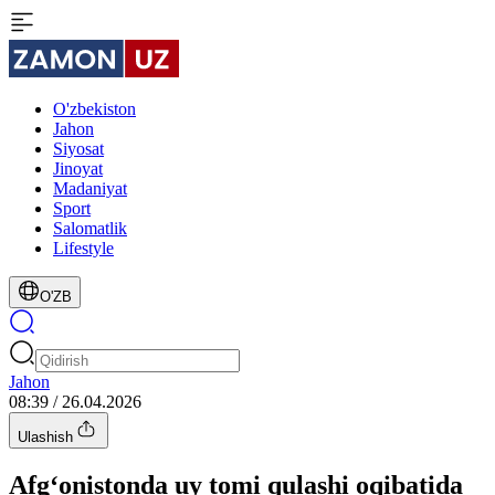
O'zbekiston
Jahon
Siyosat
Jinoyat
Madaniyat
Sport
Salomatlik
Lifestyle
O'ZB
Jahon
08:39 / 26.04.2026
Ulashish
Afg‘onistonda uy tomi qulashi oqibatida