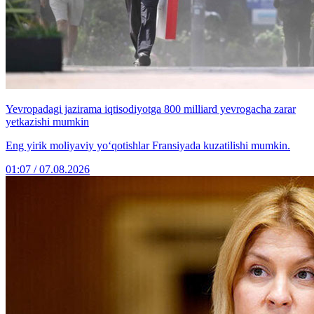
Yevropadagi jazirama iqtisodiyotga 800 milliard yevrogacha zarar
yetkazishi mumkin
Eng yirik moliyaviy yo‘qotishlar Fransiyada kuzatilishi mumkin.
01:07 / 07.08.2026