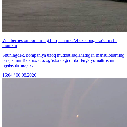
Wildberries omborlarining bir qismini O‘zbekistonga ko‘chirishi
mumkin
Shuningdek, kompaniya uzoq muddat saqlanadigan mahsulotlarning
bir qismini Belarus, Qozog‘istondagi omborlarga yo‘naltirishni
rejalashtirmoqda.
16:04 / 06.08.2026