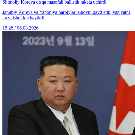
Shimoliy Koreya qisqa masofali ballistik raketa uchirdi
Janubiy Koreya va Yaponiya harbiylari sinovni qayd etib, vaziyatni
kuzatishni kuchaytirdi.
15:26 / 06.08.2026