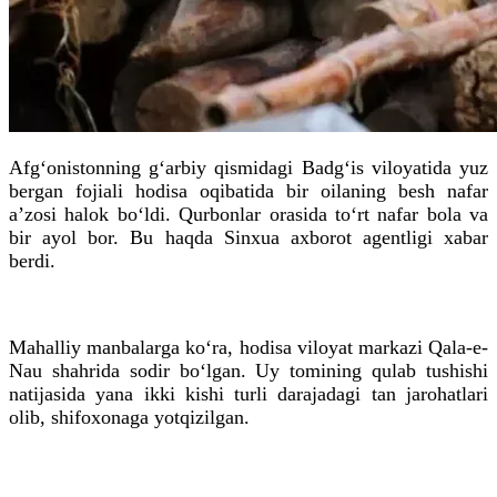
Afg‘onistonning g‘arbiy qismidagi Badg‘is viloyatida yuz
bergan fojiali hodisa oqibatida bir oilaning besh nafar
a’zosi halok bo‘ldi. Qurbonlar orasida to‘rt nafar bola va
bir ayol bor. Bu haqda Sinxua axborot agentligi xabar
berdi.
Mahalliy manbalarga ko‘ra, hodisa viloyat markazi Qala-e-
Nau shahrida sodir bo‘lgan. Uy tomining qulab tushishi
natijasida yana ikki kishi turli darajadagi tan jarohatlari
olib, shifoxonaga yotqizilgan.