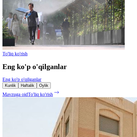
To'liq ko'rish
Eng ko'p o'qilganlar
Eng ko'p o'qilganlar
Kunlik
Haftalik
Oylik
Mavzuga oid
To'liq ko'rish