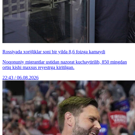
Rossiyada xorijliklar soni bir yilda 8,6 foizga kamaydi
Noqonuniy migrantlar ustidan nazorat kuchaytirilib, 850 mingdan
ortiq kishi maxsus reyestrga kiritilgan.
22:43 / 06.08.2026