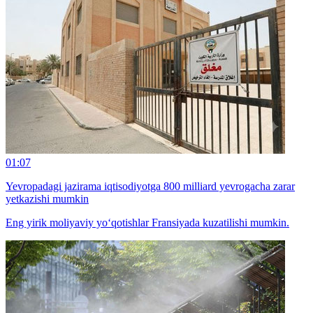
01:07
Yevropadagi jazirama iqtisodiyotga 800 milliard yevrogacha zarar
yetkazishi mumkin
Eng yirik moliyaviy yo‘qotishlar Fransiyada kuzatilishi mumkin.