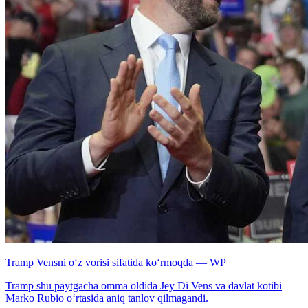
Tramp Vensni o‘z vorisi sifatida ko‘rmoqda — WP
Tramp shu paytgacha omma oldida Jey Di Vens va davlat kotibi
Marko Rubio o‘rtasida aniq tanlov qilmagandi.