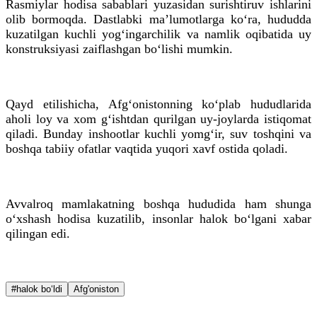
Rasmiylar hodisa sabablari yuzasidan surishtiruv ishlarini
olib bormoqda. Dastlabki ma’lumotlarga ko‘ra, hududda
kuzatilgan kuchli yog‘ingarchilik va namlik oqibatida uy
konstruksiyasi zaiflashgan bo‘lishi mumkin.
Qayd etilishicha, Afg‘onistonning ko‘plab hududlarida
aholi loy va xom g‘ishtdan qurilgan uy-joylarda istiqomat
qiladi. Bunday inshootlar kuchli yomg‘ir, suv toshqini va
boshqa tabiiy ofatlar vaqtida yuqori xavf ostida qoladi.
Avvalroq mamlakatning boshqa hududida ham shunga
o‘xshash hodisa kuzatilib, insonlar halok bo‘lgani xabar
qilingan edi.
#halok bo‘ldi
Afg'oniston