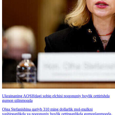
Ukrainaning AQSHdagi sobiq elchisi noqonuniy boylik orttirishda
gumon qilinmoqda
Olga Stefanishina qariyb 310 ming dollarlik mol-mulkni
yashirganlikda va noqonuniy boylik orttirganlikda gumonlanmoqda.