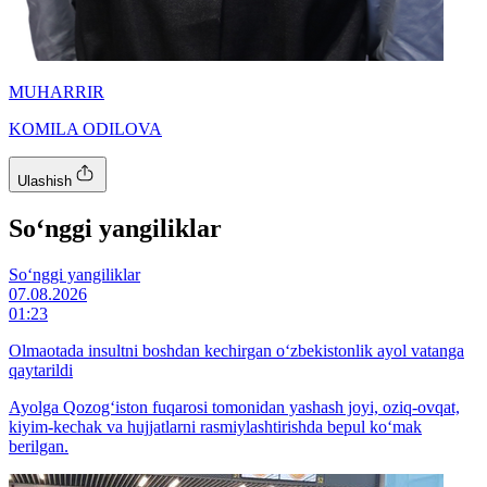
MUHARRIR
KOMILA ODILOVA
Ulashish
So‘nggi yangiliklar
So‘nggi yangiliklar
07.08.2026
01:23
Olmaotada insultni boshdan kechirgan o‘zbekistonlik ayol vatanga
qaytarildi
Ayolga Qozog‘iston fuqarosi tomonidan yashash joyi, oziq-ovqat,
kiyim-kechak va hujjatlarni rasmiylashtirishda bepul ko‘mak
berilgan.