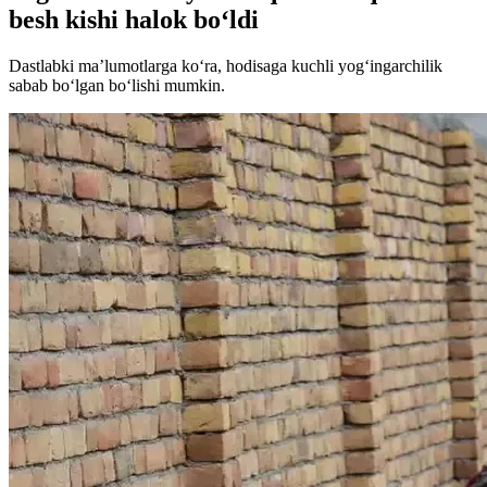
besh kishi halok bo‘ldi
Dastlabki ma’lumotlarga ko‘ra, hodisaga kuchli yog‘ingarchilik
sabab bo‘lgan bo‘lishi mumkin.