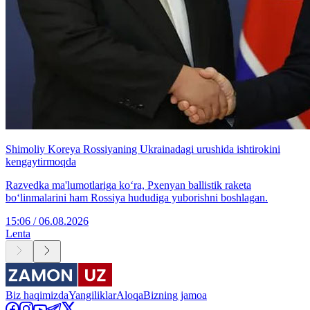
Shimoliy Koreya Rossiyaning Ukrainadagi urushida ishtirokini
kengaytirmoqda
Razvedka ma'lumotlariga ko‘ra, Pxenyan ballistik raketa
bo‘linmalarini ham Rossiya hududiga yuborishni boshlagan.
15:06 / 06.08.2026
Lenta
Biz haqimizda
Yangiliklar
Aloqa
Bizning jamoa