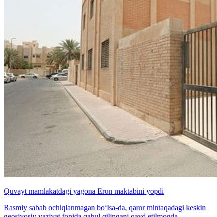
Quvayt mamlakatdagi yagona Eron maktabini yopdi
Rasmiy sabab ochiqlanmagan bo‘lsa-da, qaror mintaqadagi keskin
geosiyosiy vaziyat fonida qabul qilingani qayd etilmoqda.