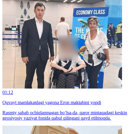
01:12
Quvayt mamlakatdagi yagona Eron maktabini yopdi
Rasmiy sabab ochiqlanmagan bo‘lsa-da, qaror mintaqadagi keskin
geosiyosiy vaziyat fonida qabul qilingani qayd etilmoqda.