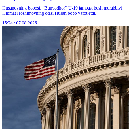
Husanovning bobosi, “Bunyodkor” U-19 jamoasi bosh murabbiyi
Hikmat Hoshimovning otasi Husan bobo vafot etdi.
15:24 / 07.08.2026