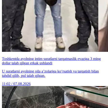
Toshkentda ayolning intim suratlarni tarqatmaslik evaziga 3 ming
dollar talab qilgan erkak ushlandi
U suratlarni ayolning oila a’zolariga ko‘rsatish va tarqatish bilan
tahdid qilib, pul talab qilgan.
11:02 / 07.08.2026