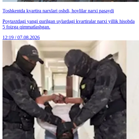
Toshkentda kvartira narxlari oshdi, hovlilar narxi pasaydi
Poytaxtdagi yangi qurilgan uylardagi kvartiralar narxi yillik hisobda
5 foizga qimmatlashgan.
12:19 / 07.08.2026