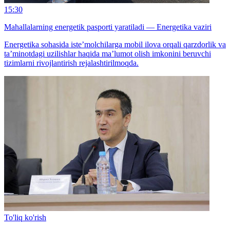
15:30
Mahallalarning energetik pasporti yaratiladi — Energetika vaziri
Energetika sohasida iste’molchilarga mobil ilova orqali qarzdorlik va
ta’minotdagi uzilishlar haqida ma’lumot olish imkonini beruvchi
tizimlarni rivojlantirish rejalashtirilmoqda.
To'liq ko'rish