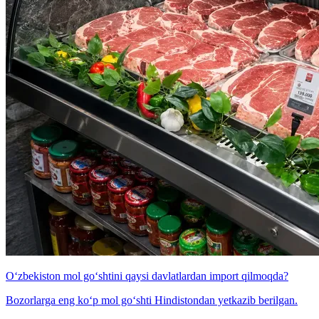
O‘zbekiston mol go‘shtini qaysi davlatlardan import qilmoqda?
Bozorlarga eng ko‘p mol go‘shti Hindistondan yetkazib berilgan.