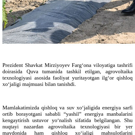
Prezident Shavkat Mirziyoyev Farg‘ona viloyatiga tashrifi
doirasida Quva tumanida tashkil etilgan, agrovoltaika
texnologiyasi asosida faoliyat yuritayotgan ilg‘or qishloq
xo‘jaligi majmuasi bilan tanishdi.
Mamlakatimizda qishloq va suv xo‘jaligida energiya sarfi
ortib borayotgani sababli “yashil” energiya manbalarini
kengaytirish ustuvor yo‘nalish sifatida belgilangan. Shu
nuqtayi nazardan agrovoltaika texnologiyasi bir yer
maydonida ham qishloq xo‘jaligi mahsulotlarini