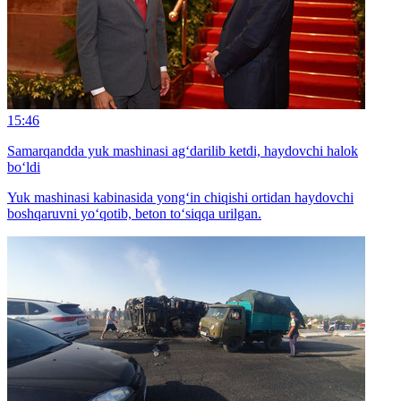
15:46
Samarqandda yuk mashinasi ag‘darilib ketdi, haydovchi halok
bo‘ldi
Yuk mashinasi kabinasida yong‘in chiqishi ortidan haydovchi
boshqaruvni yo‘qotib, beton to‘siqqa urilgan.