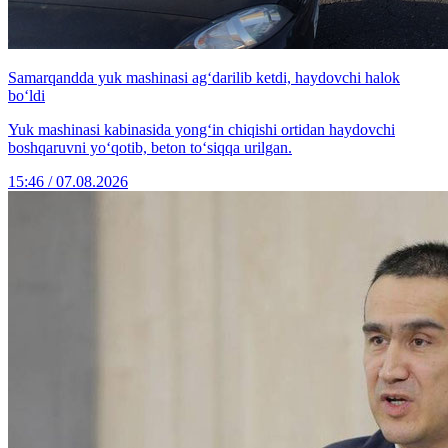
Samarqandda yuk mashinasi ag‘darilib ketdi, haydovchi halok
bo‘ldi
Yuk mashinasi kabinasida yong‘in chiqishi ortidan haydovchi
boshqaruvni yo‘qotib, beton to‘siqqa urilgan.
15:46 / 07.08.2026