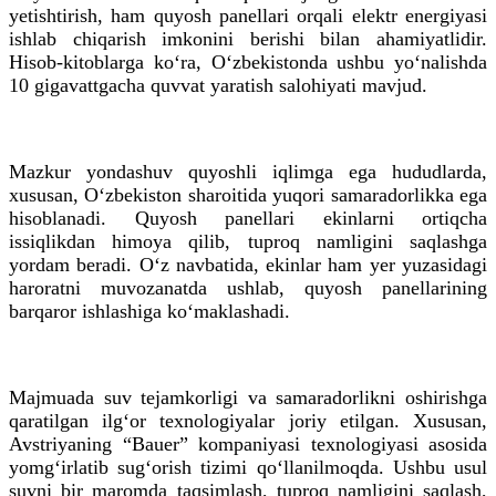
yetishtirish, ham quyosh panellari orqali elektr energiyasi
ishlab chiqarish imkonini berishi bilan ahamiyatlidir.
Hisob-kitoblarga ko‘ra, O‘zbekistonda ushbu yo‘nalishda
10 gigavattgacha quvvat yaratish salohiyati mavjud.
Mazkur yondashuv quyoshli iqlimga ega hududlarda,
xususan, O‘zbekiston sharoitida yuqori samaradorlikka ega
hisoblanadi. Quyosh panellari ekinlarni ortiqcha
issiqlikdan himoya qilib, tuproq namligini saqlashga
yordam beradi. O‘z navbatida, ekinlar ham yer yuzasidagi
haroratni muvozanatda ushlab, quyosh panellarining
barqaror ishlashiga ko‘maklashadi.
Majmuada suv tejamkorligi va samaradorlikni oshirishga
qaratilgan ilg‘or texnologiyalar joriy etilgan. Xususan,
Avstriyaning “Bauer” kompaniyasi texnologiyasi asosida
yomg‘irlatib sug‘orish tizimi qo‘llanilmoqda. Ushbu usul
suvni bir maromda taqsimlash, tuproq namligini saqlash,