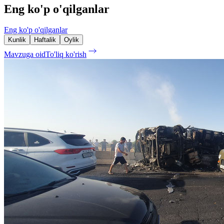
Eng ko'p o'qilganlar
Eng ko'p o'qilganlar
Kunlik
Haftalik
Oylik
Mavzuga oid
To'liq ko'rish