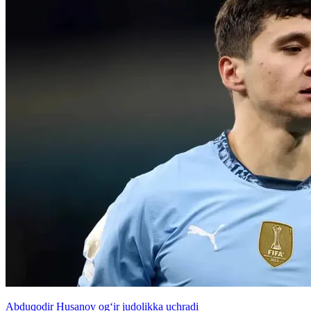
Abduqodir Husanov og‘ir judolikka uchradi