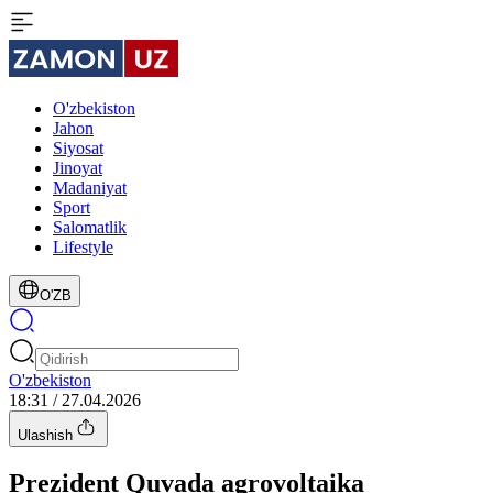
O'zbekiston
Jahon
Siyosat
Jinoyat
Madaniyat
Sport
Salomatlik
Lifestyle
O'ZB
O'zbekiston
18:31 / 27.04.2026
Ulashish
Prezident Quvada agrovoltaika