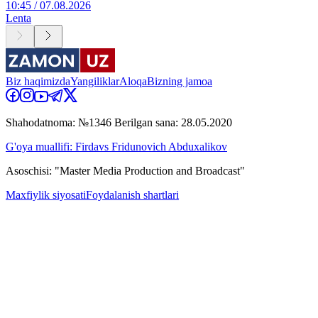
10:45 / 07.08.2026
Lenta
Biz haqimizda
Yangiliklar
Aloqa
Bizning jamoa
Shahodatnoma: №1346 Berilgan sana: 28.05.2020
G'oya muallifi: Firdavs Fridunovich Abduxalikov
Asoschisi: "Master Media Production and Broadcast"
Maxfiylik siyosati
Foydalanish shartlari