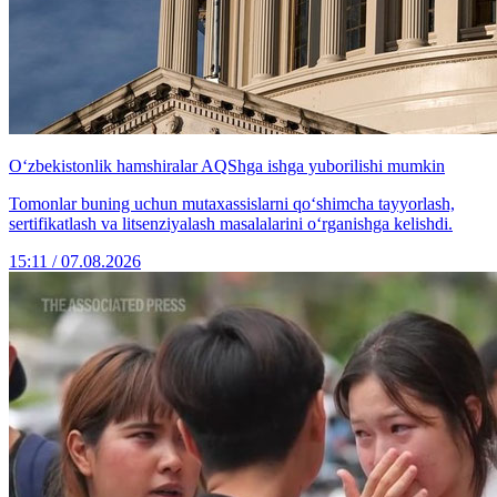
O‘zbekistonlik hamshiralar AQShga ishga yuborilishi mumkin
Tomonlar buning uchun mutaxassislarni qo‘shimcha tayyorlash,
sertifikatlash va litsenziyalash masalalarini o‘rganishga kelishdi.
15:11 / 07.08.2026