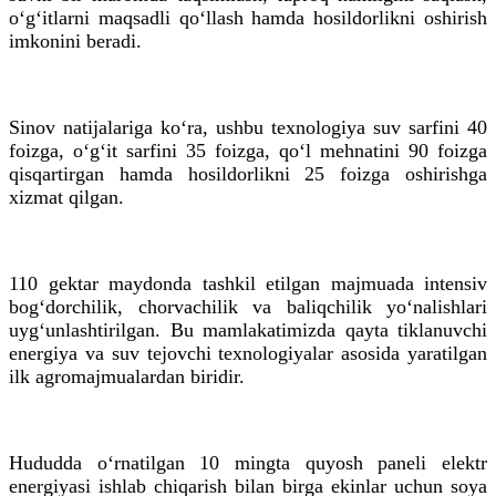
o‘g‘itlarni maqsadli qo‘llash hamda hosildorlikni oshirish
imkonini beradi.
Sinov natijalariga ko‘ra, ushbu texnologiya suv sarfini 40
foizga, o‘g‘it sarfini 35 foizga, qo‘l mehnatini 90 foizga
qisqartirgan hamda hosildorlikni 25 foizga oshirishga
xizmat qilgan.
110 gektar maydonda tashkil etilgan majmuada intensiv
bog‘dorchilik, chorvachilik va baliqchilik yo‘nalishlari
uyg‘unlashtirilgan. Bu mamlakatimizda qayta tiklanuvchi
energiya va suv tejovchi texnologiyalar asosida yaratilgan
ilk agromajmualardan biridir.
Hududda o‘rnatilgan 10 mingta quyosh paneli elektr
energiyasi ishlab chiqarish bilan birga ekinlar uchun soya