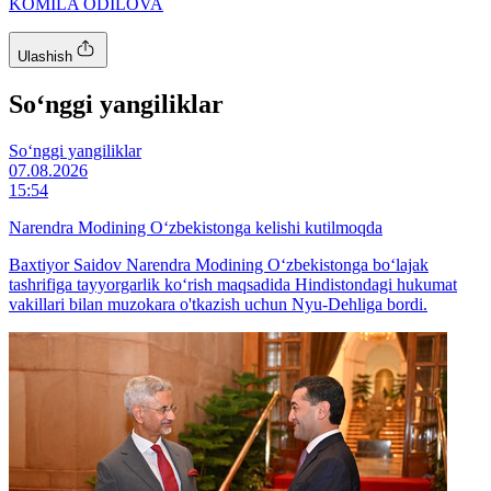
KOMILA ODILOVA
Ulashish
So‘nggi yangiliklar
So‘nggi yangiliklar
07.08.2026
15:54
Narendra Modining O‘zbekistonga kelishi kutilmoqda
Baxtiyor Saidov Narendra Modining O‘zbekistonga bo‘lajak
tashrifiga tayyorgarlik ko‘rish maqsadida Hindistondagi hukumat
vakillari bilan muzokara o'tkazish uchun Nyu-Dehliga bordi.