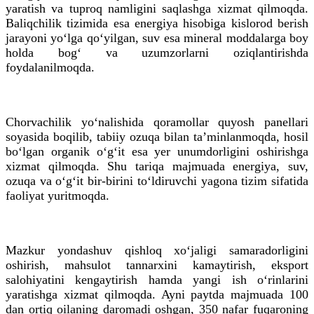
yaratish va tuproq namligini saqlashga xizmat qilmoqda.
Baliqchilik tizimida esa energiya hisobiga kislorod berish
jarayoni yo‘lga qo‘yilgan, suv esa mineral moddalarga boy
holda bog‘ va uzumzorlarni oziqlantirishda
foydalanilmoqda.
Chorvachilik yo‘nalishida qoramollar quyosh panellari
soyasida boqilib, tabiiy ozuqa bilan ta’minlanmoqda, hosil
bo‘lgan organik o‘g‘it esa yer unumdorligini oshirishga
xizmat qilmoqda. Shu tariqa majmuada energiya, suv,
ozuqa va o‘g‘it bir-birini to‘ldiruvchi yagona tizim sifatida
faoliyat yuritmoqda.
Mazkur yondashuv qishloq xo‘jaligi samaradorligini
oshirish, mahsulot tannarxini kamaytirish, eksport
salohiyatini kengaytirish hamda yangi ish o‘rinlarini
yaratishga xizmat qilmoqda. Ayni paytda majmuada 100
dan ortiq oilaning daromadi oshgan, 350 nafar fuqaroning