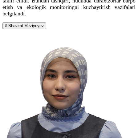
taklif etildi. Bundan tashqari, hududda daraxtzorlar barpo
etish va ekologik monitoringni kuchaytirish vazifalari
belgilandi.
# Shavkat Mirziyoyev