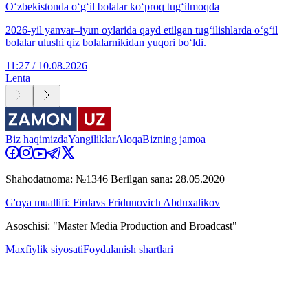
O‘zbekistonda oʻgʻil bolalar koʻproq tugʻilmoqda
2026-yil yanvar–iyun oylarida qayd etilgan tug‘ilishlarda o‘g‘il
bolalar ulushi qiz bolalarnikidan yuqori bo‘ldi.
11:27 / 10.08.2026
Lenta
Biz haqimizda
Yangiliklar
Aloqa
Bizning jamoa
Shahodatnoma: №1346 Berilgan sana: 28.05.2020
G'oya muallifi: Firdavs Fridunovich Abduxalikov
Asoschisi: "Master Media Production and Broadcast"
Maxfiylik siyosati
Foydalanish shartlari