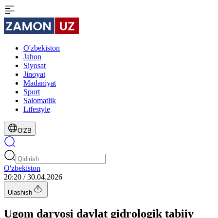
O'zbekiston
Jahon
Siyosat
Jinoyat
Madaniyat
Sport
Salomatlik
Lifestyle
O'ZB
O'zbekiston
20:20 / 30.04.2026
Ulashish
Ugom daryosi davlat gidrologik tabiiy