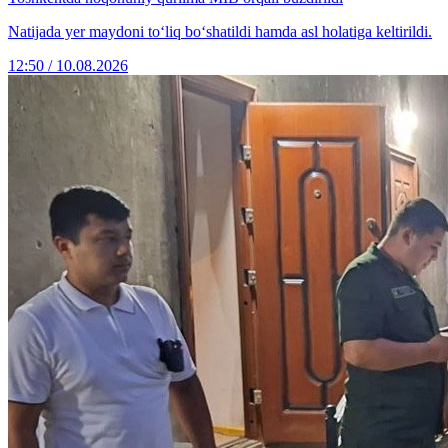
Natijada yer maydoni to‘liq bo‘shatildi hamda asl holatiga keltirildi.
12:50 / 10.08.2026