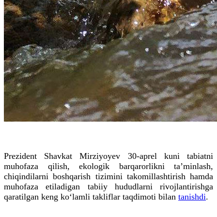
Prezident Shavkat Mirziyoyev 30-aprel kuni tabiatni
muhofaza qilish, ekologik barqarorlikni ta’minlash,
chiqindilarni boshqarish tizimini takomillashtirish hamda
muhofaza etiladigan tabiiy hududlarni rivojlantirishga
qaratilgan keng ko‘lamli takliflar taqdimoti bilan
tanishdi
.