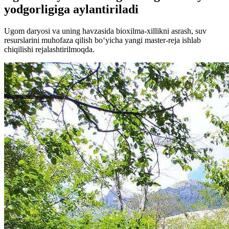
yodgorligiga aylantiriladi
Ugom daryosi va uning havzasida bioxilma-xillikni asrash, suv
resurslarini muhofaza qilish bo‘yicha yangi master-reja ishlab
chiqilishi rejalashtirilmoqda.