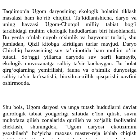
Taqdimotda Ugom daryosining ekologik holatini tiklash
masalasi ham ko‘rib chiqildi. Ta’kidlanishicha, daryo va
uning havzasi Ugom-Chotqol milliy tabiat bogʻi
tarkibidagi muhim ekologik hududlardan biri hisoblanadi.
Bu yerda oʻnlab noyob oʻsimlik va hayvonot turlari, shu
jumladan, Qizil kitobga kiritilgan turlar mavjud. Daryo
Chirchiq havzasining suv taʼminotida ham muhim oʻrin
tutadi. So‘nggi yillarda daryoda suv sarfi kamayib,
ekologik muvozanatga salbiy ta’sir kuchaygan. Bu holat
qirgʻoqlarning yemirilishi, fauna va oʻsimlik dunyosiga
salbiy taʼsir koʻrsatishi, bioxilma-xillik qisqarishi xavfini
oshirmoqda.
Shu bois, Ugom daryosi va unga tutash hududlarni davlat
gidrologik tabiat yodgorligi sifatida e’lon qilish, suvni
muhofaza qilish zonalarida qurilish va xo‘jalik faoliyatini
cheklash, shuningdek, “Ugom daryosi ekotizimini
yaxshilash” bo‘yicha maxsus master-reja ishlab chiqish