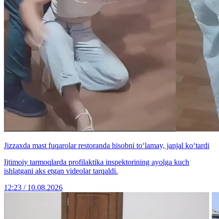
Jizzaxda mast fuqarolar restoranda hisobni to‘lamay, janjal ko‘tardi
Ijtimoiy tarmoqlarda profilaktika inspektorining ayolga kuch
ishlatgani aks etgan videolar tarqaldi.
12:23 / 10.08.2026