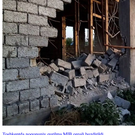
Toshkentda noqonuniy qurilma MIB orqali buzdirildi