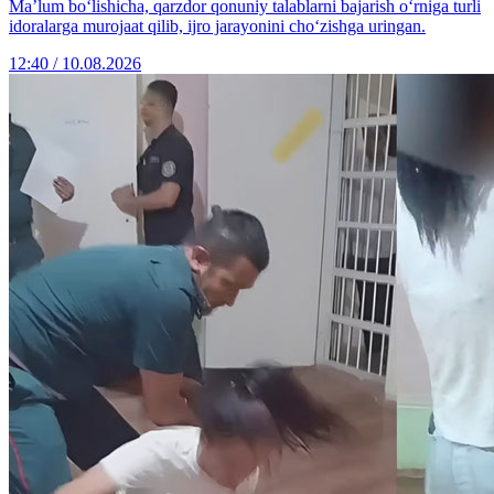
Maʼlum bo‘lishicha, qarzdor qonuniy talablarni bajarish o‘rniga turli
idoralarga murojaat qilib, ijro jarayonini cho‘zishga uringan.
12:40 / 10.08.2026