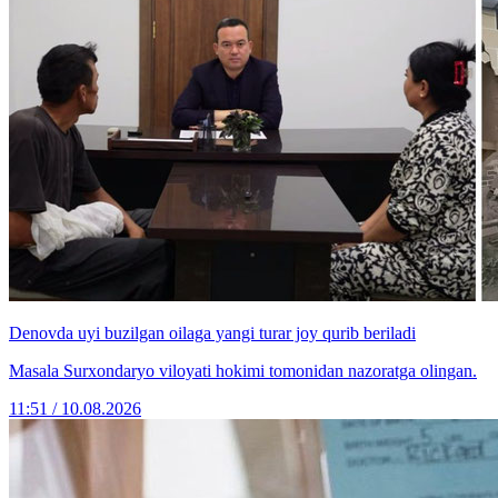
Denovda uyi buzilgan oilaga yangi turar joy qurib beriladi
Masala Surxondaryo viloyati hokimi tomonidan nazoratga olingan.
11:51 / 10.08.2026