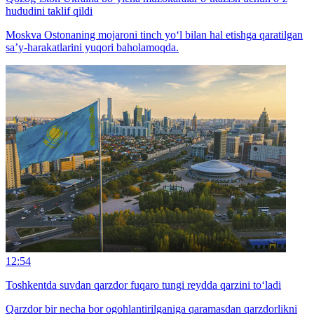
hududini taklif qildi
Moskva Ostonaning mojaroni tinch yo‘l bilan hal etishga qaratilgan
sa’y-harakatlarini yuqori baholamoqda.
12:54
Toshkentda suvdan qarzdor fuqaro tungi reydda qarzini to‘ladi
Qarzdor bir necha bor ogohlantirilganiga qaramasdan qarzdorlikni