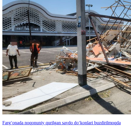
Farg‘onada noqonuniy qurilgan savdo do‘konlari buzdirilmoqda