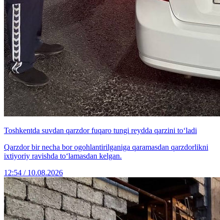
Toshkentda suvdan qarzdor fuqaro tungi reydda qarzini to‘ladi
Qarzdor bir necha bor ogohlantirilganiga qaramasdan qarzdorlikni
ixtiyoriy ravishda to‘lamasdan kelgan.
12:54 / 10.08.2026