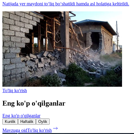
Natijada yer maydoni to‘liq bo‘shatildi hamda asl holatiga keltirildi.
To'liq ko'rish
Eng ko'p o'qilganlar
Eng ko'p o'qilganlar
Kunlik
Haftalik
Oylik
Mavzuga oid
To'liq ko'rish