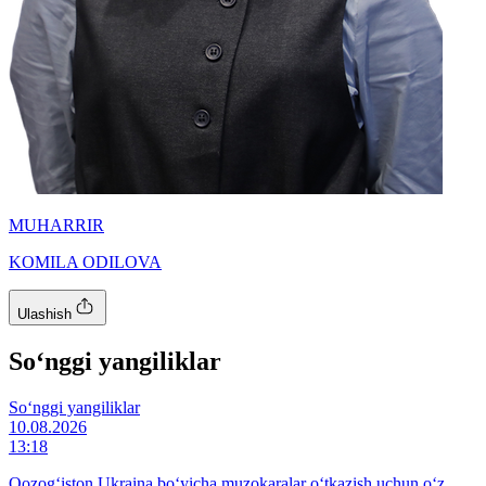
MUHARRIR
KOMILA ODILOVA
Ulashish
So‘nggi yangiliklar
So‘nggi yangiliklar
10.08.2026
13:18
Qozog‘iston Ukraina bo‘yicha muzokaralar o‘tkazish uchun o‘z