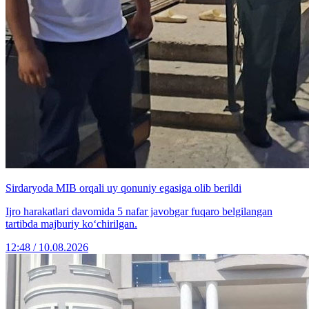
Sirdaryoda MIB orqali uy qonuniy egasiga olib berildi
Ijro harakatlari davomida 5 nafar javobgar fuqaro belgilangan
tartibda majburiy ko‘chirilgan.
12:48 / 10.08.2026