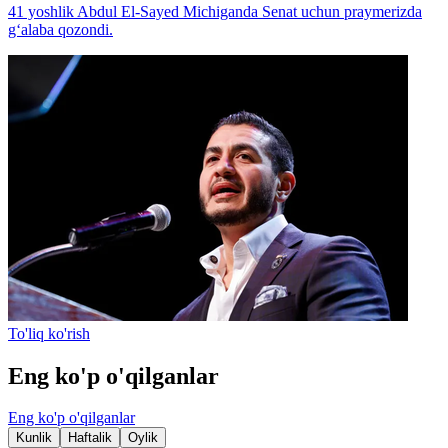
41 yoshlik Abdul El-Sayed Michiganda Senat uchun praymerizda
g‘alaba qozondi.
To'liq ko'rish
Eng ko'p o'qilganlar
Eng ko'p o'qilganlar
Kunlik
Haftalik
Oylik