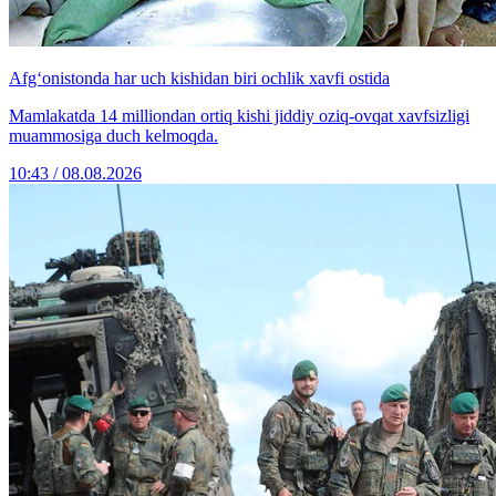
Afg‘onistonda har uch kishidan biri ochlik xavfi ostida
Mamlakatda 14 milliondan ortiq kishi jiddiy oziq-ovqat xavfsizligi
muammosiga duch kelmoqda.
10:43 / 08.08.2026