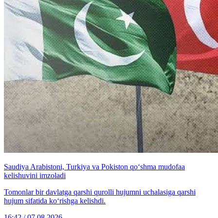
Saudiya Arabistoni, Turkiya va Pokiston qo‘shma mudofaa
kelishuvini imzoladi
Tomonlar bir davlatga qarshi qurolli hujumni uchalasiga qarshi
hujum sifatida ko‘rishga kelishdi.
16:42 / 07.08.2026