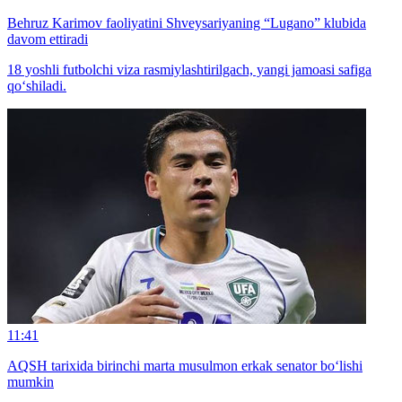
Behruz Karimov faoliyatini Shveysariyaning “Lugano” klubida
davom ettiradi
18 yoshli futbolchi viza rasmiylashtirilgach, yangi jamoasi safiga
qo‘shiladi.
11:41
AQSH tarixida birinchi marta musulmon erkak senator bo‘lishi
mumkin