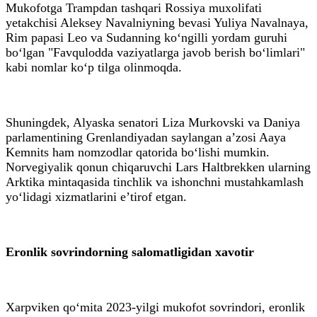
Mukofotga Trampdan tashqari Rossiya muxolifati
yetakchisi Aleksey Navalniyning bevasi Yuliya Navalnaya,
Rim papasi Leo va Sudanning ko‘ngilli yordam guruhi
bo‘lgan "Favqulodda vaziyatlarga javob berish bo‘limlari"
kabi nomlar ko‘p tilga olinmoqda.
Shuningdek, Alyaska senatori Liza Murkovski va Daniya
parlamentining Grenlandiyadan saylangan a’zosi Aaya
Kemnits ham nomzodlar qatorida bo‘lishi mumkin.
Norvegiyalik qonun chiqaruvchi Lars Haltbrekken ularning
Arktika mintaqasida tinchlik va ishonchni mustahkamlash
yo‘lidagi xizmatlarini e’tirof etgan.
Eronlik sovrindorning salomatligidan xavotir
Xarpviken qo‘mita 2023-yilgi mukofot sovrindori, eronlik