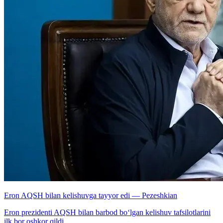
Eron AQSH bilan kelishuvga tayyor edi — Pezeshkian
Eron prezidenti AQSH bilan barbod bo‘lgan kelishuv tafsilotlarini
ilk bor oshkor qildi.