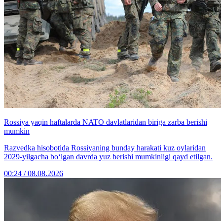
Rossiya yaqin haftalarda NATO davlatlaridan biriga zarba berishi
mumkin
Razvedka hisobotida Rossiyaning bunday harakati kuz oylaridan
2029-yilgacha bo‘lgan davrda yuz berishi mumkinligi qayd etilgan.
00:24 / 08.08.2026