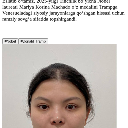
Eslatib o‘tamiz, 2025-yilgi Tinchlik bo‘yicha Nobel
laureati Mariya Korina Machado o‘z medalini Trampga
Venesueladagi siyosiy jarayonlarga qo‘shgan hissasi uchun
ramziy sovg‘a sifatida topshirgandi.
#Nobel
#Donald Tramp