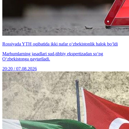
Rossiyada YTH oqibatida ikki nafar o‘zbekistonlik halok bo‘ldi
Marhumlarning jasadlari sud-tibbiy ekspertizadan so‘ng
O‘zbekistonga qaytariladi.
20:20 / 07.08.2026