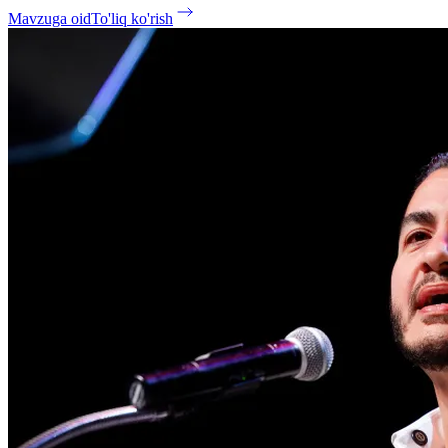
Mavzuga oid
To'liq ko'rish