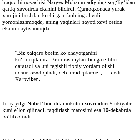
huquq himoyachisi Narges Muhammadiyning sog‘lig‘idan
qattiq xavotirda ekanini bildirdi. Qamoqxonada yurak
xurujini boshdan kechirgan faolning ahvoli
yomonlashmoqda, uning yaqinlari hayoti xavf ostida
ekanini aytishmoqda.
"Biz xalqaro bosim ko‘chayotganini
ko‘rmoqdamiz. Eron rasmiylari bunga e’tibor
qaratadi va uni tegishli tibbiy yordam olishi
uchun ozod qiladi, deb umid qilamiz", — dedi
Xarpviken.
Joriy yilgi Nobel Tinchlik mukofoti sovrindori 9-oktyabr
kuni e’lon qilinadi, taqdirlash marosimi esa 10-dekabrda
bo‘lib o‘tadi.