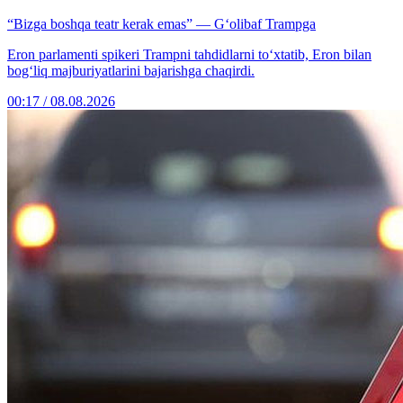
“Bizga boshqa teatr kerak emas” — G‘olibaf Trampga
Eron parlamenti spikeri Trampni tahdidlarni to‘xtatib, Eron bilan
bog‘liq majburiyatlarini bajarishga chaqirdi.
00:17 / 08.08.2026