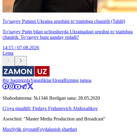
To‘qayev Putinni Ukraina urushini to‘xtatishga chaqirdi (Tahlil)
To‘qayev Putin bilan uchrashuvda Ukrainadagi urushni to‘xtatishga
chaqirdi. To‘qayev buni qanday epladi?
14:15 / 07.08.2026
Lenta
Biz haqimizda
Yangiliklar
Aloqa
Bizning jamoa
Shahodatnoma: №1346 Berilgan sana: 28.05.2020
G'oya muallifi: Firdavs Fridunovich Abduxalikov
Asoschisi: "Master Media Production and Broadcast"
Maxfiylik siyosati
Foydalanish shartlari