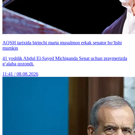
AQSH tarixida birinchi marta musulmon erkak senator bo‘lishi
mumkin
41 yoshlik Abdul El-Sayed Michiganda Senat uchun praymerizda
g‘alaba qozondi.
11:41 / 08.08.2026