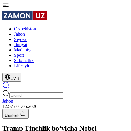
O'zbekiston
Jahon
Siyosat
Jinoyat
Madaniyat
Sport
Salomatlik
Lifestyle
O'ZB
Jahon
12:57 / 01.05.2026
Ulashish
Tramp Tinchlik bo‘yicha Nobel