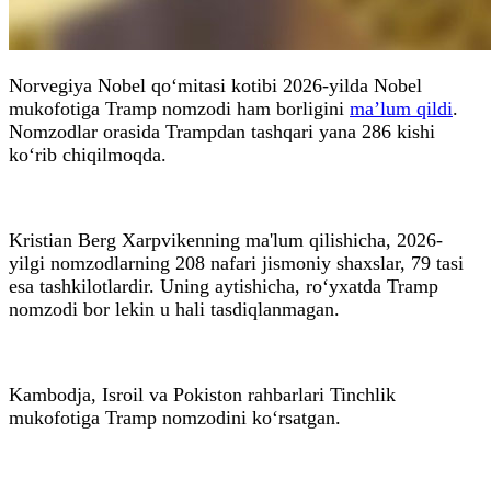
Norvegiya Nobel qo‘mitasi kotibi 2026-yilda Nobel
mukofotiga Tramp nomzodi ham borligini
ma’lum qildi
.
Nomzodlar orasida Trampdan tashqari yana 286 kishi
ko‘rib chiqilmoqda.
Kristian Berg Xarpvikenning ma'lum qilishicha, 2026-
yilgi nomzodlarning 208 nafari jismoniy shaxslar, 79 tasi
esa tashkilotlardir. Uning aytishicha, ro‘yxatda Tramp
nomzodi bor lekin u hali tasdiqlanmagan.
Kambodja, Isroil va Pokiston rahbarlari Tinchlik
mukofotiga Tramp nomzodini ko‘rsatgan.