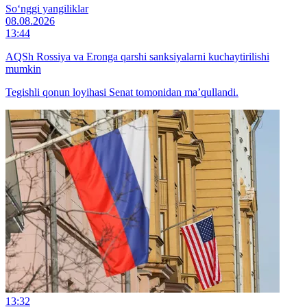
So‘nggi yangiliklar
08.08.2026
13:44
AQSh Rossiya va Eronga qarshi sanksiyalarni kuchaytirilishi
mumkin
Tegishli qonun loyihasi Senat tomonidan ma’qullandi.
13:32