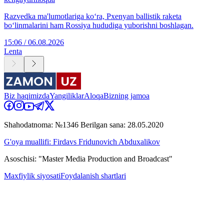
Razvedka ma'lumotlariga ko‘ra, Pxenyan ballistik raketa
bo‘linmalarini ham Rossiya hududiga yuborishni boshlagan.
15:06 / 06.08.2026
Lenta
Biz haqimizda
Yangiliklar
Aloqa
Bizning jamoa
Shahodatnoma: №1346 Berilgan sana: 28.05.2020
G'oya muallifi: Firdavs Fridunovich Abduxalikov
Asoschisi: "Master Media Production and Broadcast"
Maxfiylik siyosati
Foydalanish shartlari