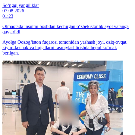
So‘nggi yangiliklar
07.08.2026
01:23
Olmaotada insultni boshdan kechirgan o‘zbekistonlik ayol vatanga
qaytarildi
Ayolga Qozog‘iston fuqarosi tomonidan yashash joyi, oziq-ovqat,
kiyim-kechak va hujjatlarni rasmiylashtirishda bepul ko‘mak
berilgan.