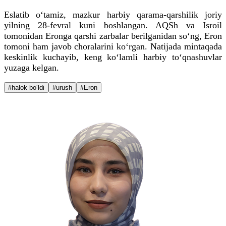
Eslatib o‘tamiz, mazkur harbiy qarama-qarshilik joriy
yilning 28-fevral kuni boshlangan. AQSh va Isroil
tomonidan Eronga qarshi zarbalar berilganidan so‘ng, Eron
tomoni ham javob choralarini ko‘rgan. Natijada mintaqada
keskinlik kuchayib, keng ko‘lamli harbiy to‘qnashuvlar
yuzaga kelgan.
#halok bo‘ldi
#urush
#Eron