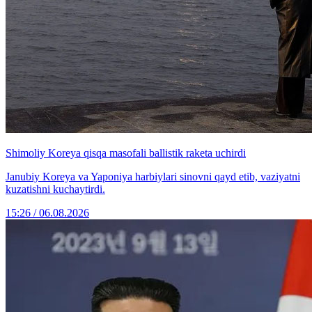
Shimoliy Koreya qisqa masofali ballistik raketa uchirdi
Janubiy Koreya va Yaponiya harbiylari sinovni qayd etib, vaziyatni
kuzatishni kuchaytirdi.
15:26 / 06.08.2026