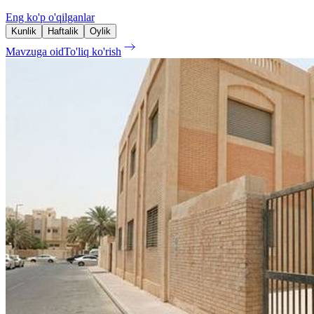
Eng ko'p o'qilganlar
Kunlik
Haftalik
Oylik
Mavzuga oid
To'liq ko'rish