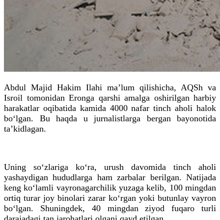
Abdul Majid Hakim Ilahi ma’lum qilishicha, AQSh va
Isroil tomonidan Eronga qarshi amalga oshirilgan harbiy
harakatlar oqibatida kamida 4000 nafar tinch aholi halok
bo‘lgan. Bu haqda u jurnalistlarga bergan bayonotida
ta’kidlagan.
Uning so‘zlariga ko‘ra, urush davomida tinch aholi
yashaydigan hududlarga ham zarbalar berilgan. Natijada
keng ko‘lamli vayronagarchilik yuzaga kelib, 100 mingdan
ortiq turar joy binolari zarar ko‘rgan yoki butunlay vayron
bo‘lgan. Shuningdek, 40 mingdan ziyod fuqaro turli
darajadagi tan jarohatlari olgani qayd etilgan.