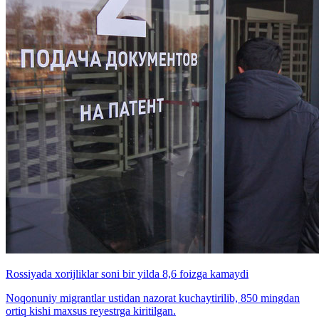
Rossiyada xorijliklar soni bir yilda 8,6 foizga kamaydi
Noqonuniy migrantlar ustidan nazorat kuchaytirilib, 850 mingdan
ortiq kishi maxsus reyestrga kiritilgan.