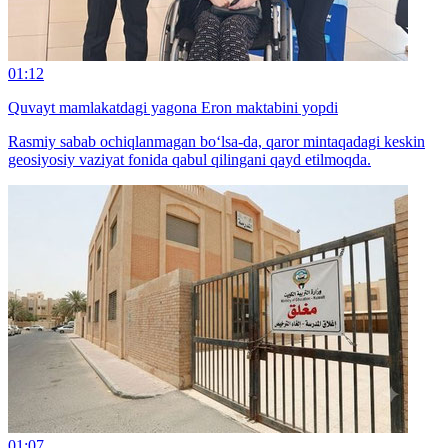
01:12
Quvayt mamlakatdagi yagona Eron maktabini yopdi
Rasmiy sabab ochiqlanmagan bo‘lsa-da, qaror mintaqadagi keskin
geosiyosiy vaziyat fonida qabul qilingani qayd etilmoqda.
01:07