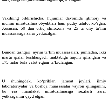
Vakilning bildirishicha, hujumlar davomida ijtimoiy va
muhim infratuzilma obyektlari ham jiddiy talafot ko‘rgan.
Xususan, 50 dan ortiq shifoxona va 25 ta oliy ta’lim
muassasasiga zarar yetkazilgan.
Bundan tashqari, ayrim ta’lim muassasalari, jumladan, ikki
marta qizlar boshlang'ich maktabiga hujum qilishgani va
175 nafar bola vafot etgani ta’kidlangan.
U shuningdek, ko‘priklar, jamoat joylari, ilmiy
laboratoriyalar va boshqa muassasalar vayron qilinganini,
bu esa mamlakat infratuzilmasiga sezilarli zarar
yetkazganini qayd etgan.