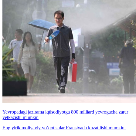
Yevropadagi jazirama iqtisodiyotga 800 milliard yevrogacha zarar
yetkazishi mumkin
Eng yirik moliyaviy yo‘qotishlar Fransiyada kuzatilishi mumkin.