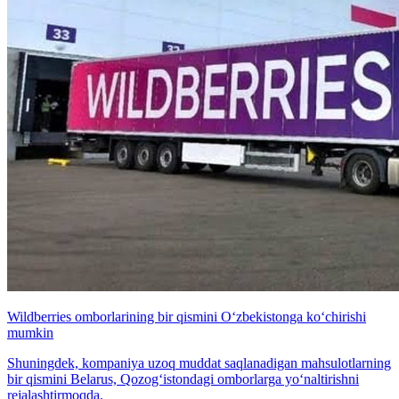
Wildberries omborlarining bir qismini O‘zbekistonga ko‘chirishi
mumkin
Shuningdek, kompaniya uzoq muddat saqlanadigan mahsulotlarning
bir qismini Belarus, Qozog‘istondagi omborlarga yo‘naltirishni
rejalashtirmoqda.