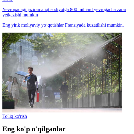
Yevropadagi jazirama iqtisodiyotga 800 milliard yevrogacha zarar
yetkazishi mumkin
Eng yirik moliyaviy yo‘qotishlar Fransiyada kuzatilishi mumkin.
To'liq ko'rish
Eng ko'p o'qilganlar