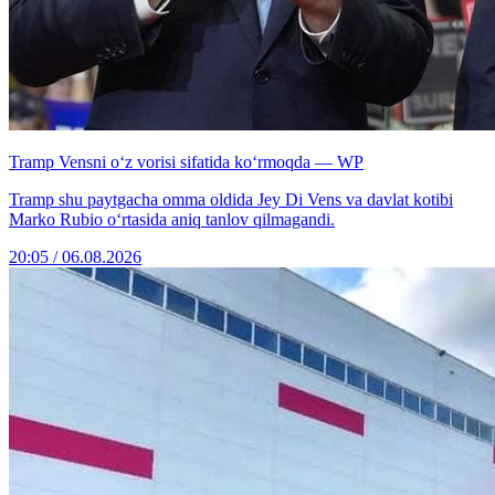
Tramp Vensni o‘z vorisi sifatida ko‘rmoqda — WP
Tramp shu paytgacha omma oldida Jey Di Vens va davlat kotibi
Marko Rubio o‘rtasida aniq tanlov qilmagandi.
20:05 / 06.08.2026