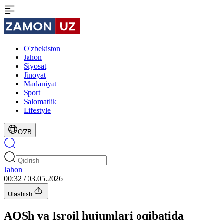
O'zbekiston
Jahon
Siyosat
Jinoyat
Madaniyat
Sport
Salomatlik
Lifestyle
O'ZB
Jahon
00:32 / 03.05.2026
Ulashish
AQSh va Isroil hujumlari oqibatida