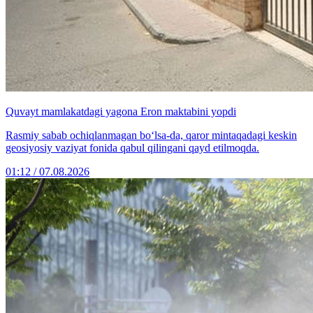
Quvayt mamlakatdagi yagona Eron maktabini yopdi
Rasmiy sabab ochiqlanmagan bo‘lsa-da, qaror mintaqadagi keskin
geosiyosiy vaziyat fonida qabul qilingani qayd etilmoqda.
01:12 / 07.08.2026