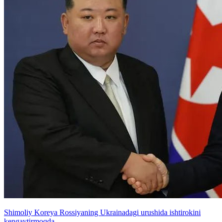
Shimoliy Koreya Rossiyaning Ukrainadagi urushida ishtirokini
kengaytirmoqda