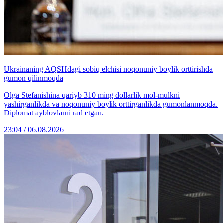
Ukrainaning AQSHdagi sobiq elchisi noqonuniy boylik orttirishda
gumon qilinmoqda
Olga Stefanishina qariyb 310 ming dollarlik mol-mulkni
yashirganlikda va noqonuniy boylik orttirganlikda gumonlanmoqda.
Diplomat ayblovlarni rad etgan.
23:04 / 06.08.2026