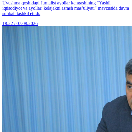
Uyushma qoshidagi Jurnalist ayollar kengashining “Yashil
iqtisodiyot va ayollar: kelajakni asrash mas’uliyati” mavzusida davra
suhbati tashkil etildi.
18:22 / 07.08.2026