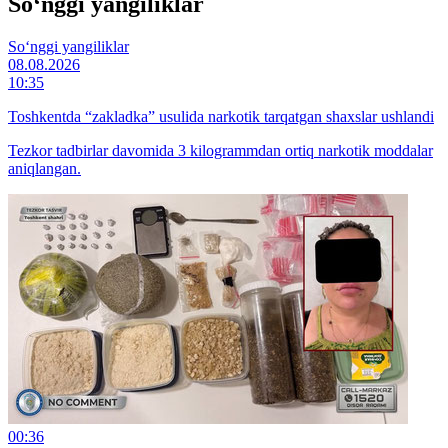
So‘nggi yangiliklar
So‘nggi yangiliklar
08.08.2026
10:35
Toshkentda “zakladka” usulida narkotik tarqatgan shaxslar ushlandi
Tezkor tadbirlar davomida 3 kilogrammdan ortiq narkotik moddalar
aniqlangan.
00:36