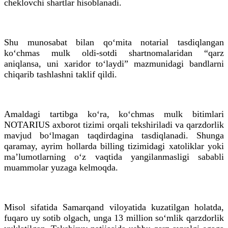
cheklovchi shartlar hisoblanadi.
Shu munosabat bilan qo‘mita notarial tasdiqlangan
ko‘chmas mulk oldi-sotdi shartnomalaridan “qarz
aniqlansa, uni xaridor to‘laydi” mazmunidagi bandlarni
chiqarib tashlashni taklif qildi.
Amaldagi tartibga ko‘ra, ko‘chmas mulk bitimlari
NOTARIUS axborot tizimi orqali tekshiriladi va qarzdorlik
mavjud bo‘lmagan taqdirdagina tasdiqlanadi. Shunga
qaramay, ayrim hollarda billing tizimidagi xatoliklar yoki
ma’lumotlarning o‘z vaqtida yangilanmasligi sababli
muammolar yuzaga kelmoqda.
Misol sifatida Samarqand viloyatida kuzatilgan holatda,
fuqaro uy sotib olgach, unga 13 million so‘mlik qarzdorlik