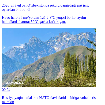
2026-yil iyul oyi O‘zbekistonda rekord darajadagi eng issiq
oylardan biri bo‘ldi
Havo harorati me’yordan 1,3–2,8°C yuqori bo‘lib, ayrim
hududlarda harorat 50°C gacha ko‘tarilgan.
00:24
Rossiya yaqin haftalarda NATO davlatlaridan biriga zarba berishi
mumkin