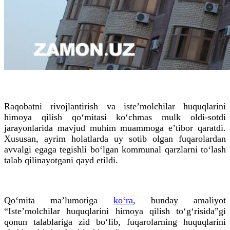
Raqobatni rivojlantirish va iste’molchilar huquqlarini
himoya qilish qo‘mitasi ko‘chmas mulk oldi-sotdi
jarayonlarida mavjud muhim muammoga e’tibor qaratdi.
Xususan, ayrim holatlarda uy sotib olgan fuqarolardan
avvalgi egaga tegishli bo‘lgan kommunal qarzlarni to‘lash
talab qilinayotgani qayd etildi.
Qo‘mita ma’lumotiga
ko‘ra
, bunday amaliyot
“Iste’molchilar huquqlarini himoya qilish to‘g‘risida”gi
qonun talablariga zid bo‘lib, fuqarolarning huquqlarini