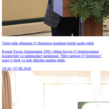
Turkiyalik olimning O‘zbekiston haqidagi kitobi nashr etildi
Kemal Yavuz Atamanning 1991-yildan buyon O‘zbekistondagi
kuzatuvlari va tadqiqotlari jamlangan "Men tanigan O‘zbekiston"
asari o‘zbek va turk tillarida taqdim etildi.
18:34 / 07.08.2026