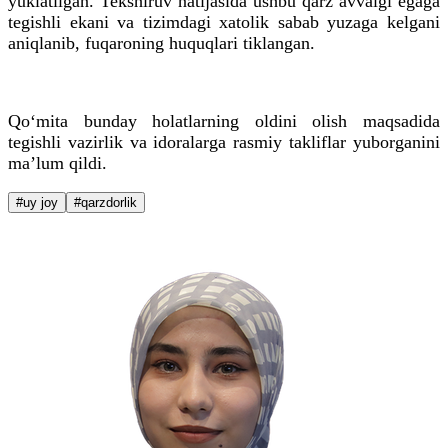
yuklatilgan. Tekshiruv natijasida ushbu qarz avvalgi egaga
tegishli ekani va tizimdagi xatolik sabab yuzaga kelgani
aniqlanib, fuqaroning huquqlari tiklangan.
Qo‘mita bunday holatlarning oldini olish maqsadida
tegishli vazirlik va idoralarga rasmiy takliflar yuborganini
ma’lum qildi.
#uy joy
#qarzdorlik