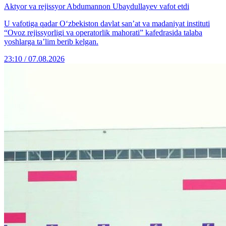
Aktyor va rejissyor Abdumannon Ubaydullayev vafot etdi
U vafotiga qadar O‘zbekiston davlat san’at va madaniyat instituti
“Ovoz rejissyorligi va operatorlik mahorati” kafedrasida talaba
yoshlarga ta’lim berib kelgan.
23:10 / 07.08.2026