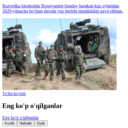
Razvedka hisobotida Rossiyaning bunday harakati kuz oylaridan
2029-yilgacha bo‘lgan davrda yuz berishi mumkinligi qayd etilgan.
To'liq ko'rish
Eng ko'p o'qilganlar
Eng ko'p o'qilganlar
Kunlik
Haftalik
Oylik