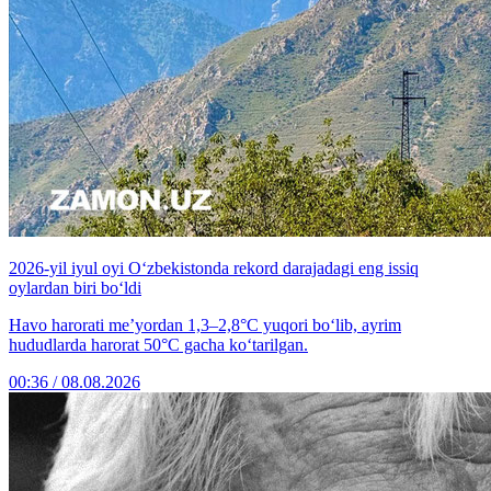
2026-yil iyul oyi O‘zbekistonda rekord darajadagi eng issiq
oylardan biri bo‘ldi
Havo harorati me’yordan 1,3–2,8°C yuqori bo‘lib, ayrim
hududlarda harorat 50°C gacha ko‘tarilgan.
00:36 / 08.08.2026