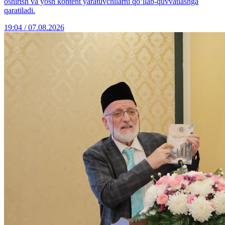
oshirish va yosh kontent yaratuvchilarni qo‘llab-quvvatlashga
qaratiladi.
19:04 / 07.08.2026