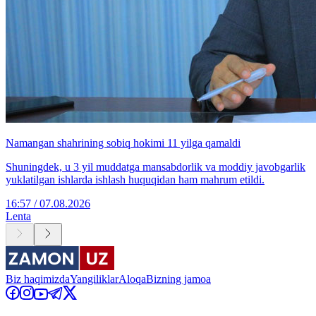
Namangan shahrining sobiq hokimi 11 yilga qamaldi
Shuningdek, u 3 yil muddatga mansabdorlik va moddiy javobgarlik
yuklatilgan ishlarda ishlash huquqidan ham mahrum etildi.
16:57 / 07.08.2026
Lenta
Biz haqimizda
Yangiliklar
Aloqa
Bizning jamoa