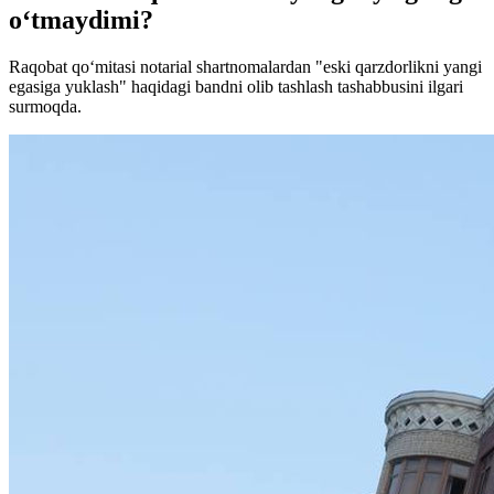
o‘tmaydimi?
Raqobat qo‘mitasi notarial shartnomalardan "eski qarzdorlikni yangi
egasiga yuklash" haqidagi bandni olib tashlash tashabbusini ilgari
surmoqda.