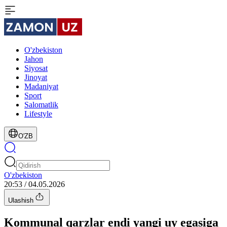
O'zbekiston
Jahon
Siyosat
Jinoyat
Madaniyat
Sport
Salomatlik
Lifestyle
O'ZB
O'zbekiston
20:53 / 04.05.2026
Ulashish
Kommunal qarzlar endi yangi uy egasiga