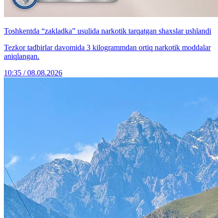
Toshkentda “zakladka” usulida narkotik tarqatgan shaxslar ushlandi
Tezkor tadbirlar davomida 3 kilogrammdan ortiq narkotik moddalar
aniqlangan.
10:35 / 08.08.2026