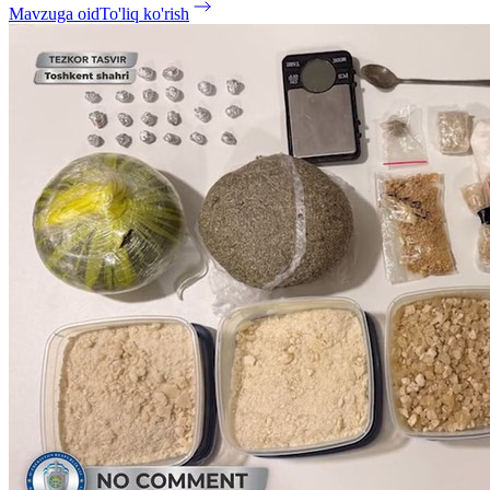
Mavzuga oid
To'liq ko'rish