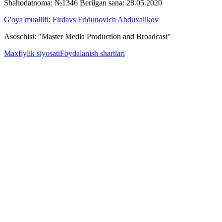
Shahodatnoma: №1346 Berilgan sana: 28.05.2020
G'oya muallifi: Firdavs Fridunovich Abduxalikov
Asoschisi: "Master Media Production and Broadcast"
Maxfiylik siyosati
Foydalanish shartlari