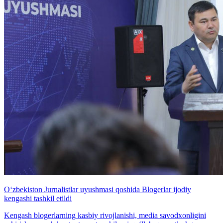
O‘zbekiston Jurnalistlar uyushmasi qoshida Blogerlar ijodiy
kengashi tashkil etildi
Kengash blogerlarning kasbiy rivojlanishi, media savodxonligini