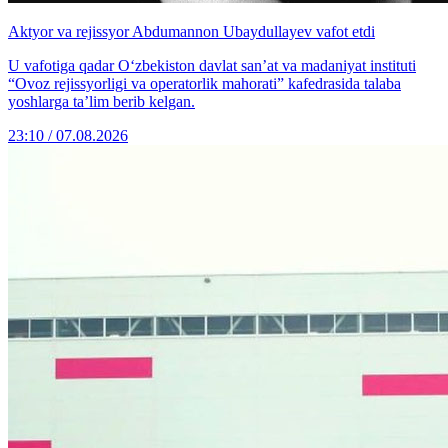
Aktyor va rejissyor Abdumannon Ubaydullayev vafot etdi
U vafotiga qadar O‘zbekiston davlat san’at va madaniyat instituti
“Ovoz rejissyorligi va operatorlik mahorati” kafedrasida talaba
yoshlarga ta’lim berib kelgan.
23:10 / 07.08.2026