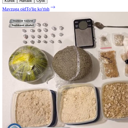
Kunlik
Haftalik
Oylik
Mavzuga oid
To'liq ko'rish