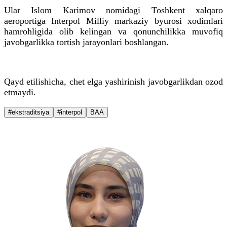
Ular Islom Karimov nomidagi Toshkent xalqaro
aeroportiga Interpol Milliy markaziy byurosi xodimlari
hamrohligida olib kelingan va qonunchilikka muvofiq
javobgarlikka tortish jarayonlari boshlangan.
Qayd etilishicha, chet elga yashirinish javobgarlikdan ozod
etmaydi.
#ekstraditsiya
#interpol
BAA