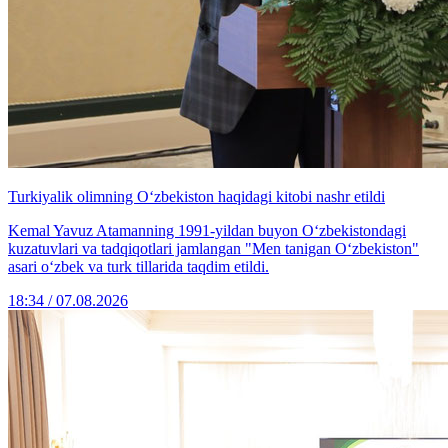
Turkiyalik olimning O‘zbekiston haqidagi kitobi nashr etildi
Kemal Yavuz Atamanning 1991-yildan buyon O‘zbekistondagi
kuzatuvlari va tadqiqotlari jamlangan "Men tanigan O‘zbekiston"
asari o‘zbek va turk tillarida taqdim etildi.
18:34 / 07.08.2026