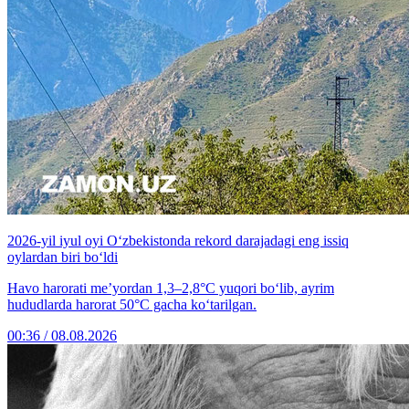
2026-yil iyul oyi O‘zbekistonda rekord darajadagi eng issiq
oylardan biri bo‘ldi
Havo harorati me’yordan 1,3–2,8°C yuqori bo‘lib, ayrim
hududlarda harorat 50°C gacha ko‘tarilgan.
00:36 / 08.08.2026