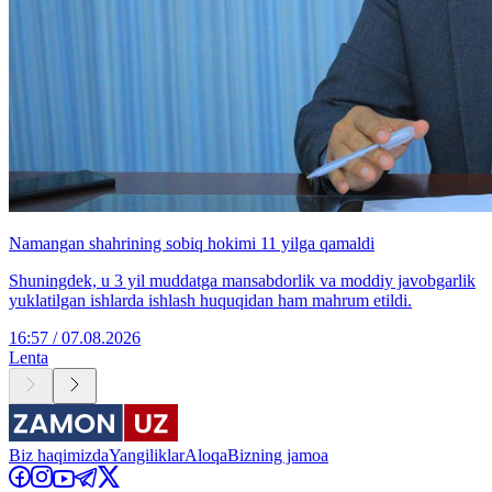
Namangan shahrining sobiq hokimi 11 yilga qamaldi
Shuningdek, u 3 yil muddatga mansabdorlik va moddiy javobgarlik
yuklatilgan ishlarda ishlash huquqidan ham mahrum etildi.
16:57 / 07.08.2026
Lenta
Biz haqimizda
Yangiliklar
Aloqa
Bizning jamoa