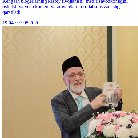
Kengash blogerlarning kasbiy rivojlanishi, media savodxonligini
oshirish va yosh kontent yaratuvchilarni qo‘llab-quvvatlashga
qaratiladi.
19:04 / 07.08.2026