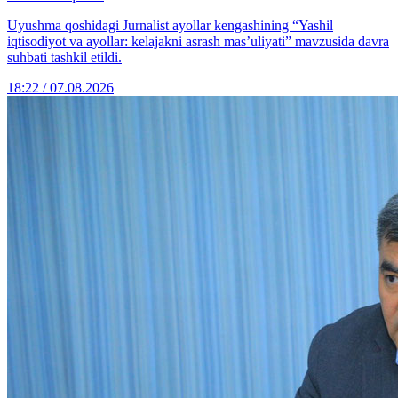
Uyushma qoshidagi Jurnalist ayollar kengashining “Yashil
iqtisodiyot va ayollar: kelajakni asrash mas’uliyati” mavzusida davra
suhbati tashkil etildi.
18:22 / 07.08.2026