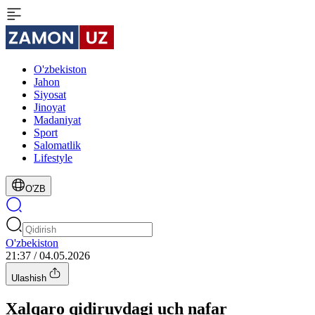
O'zbekiston
Jahon
Siyosat
Jinoyat
Madaniyat
Sport
Salomatlik
Lifestyle
O'ZB
O'zbekiston
21:37 / 04.05.2026
Ulashish
Xalqaro qidiruvdagi uch nafar