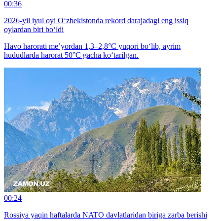
00:36
2026-yil iyul oyi O‘zbekistonda rekord darajadagi eng issiq
oylardan biri bo‘ldi
Havo harorati me’yordan 1,3–2,8°C yuqori bo‘lib, ayrim
hududlarda harorat 50°C gacha ko‘tarilgan.
00:24
Rossiya yaqin haftalarda NATO davlatlaridan biriga zarba berishi