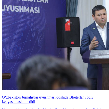
O‘zbekiston Jurnalistlar uyushmasi qoshida Blogerlar ijodiy
kengashi tashkil etildi