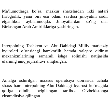
Maʼlumotlarga koʻra, mazkur shaxslardan ikki nafari
firibgarlik, yana biri esa odam savdosi jinoyatini sodir
etganlikda ayblanmoqda. Jinoyatlardan soʻng ular
Birlashgan Arab Amirliklariga yashiringan.
Interpolning Toshkent va Abu-Dabidagi Milliy markaziy
byurolari oʻrtasidagi hamkorlik hamda xalqaro qidiruv
mexanizmlarining samarali ishga solinishi natijasida
ularning aniq joylashuvi aniqlangan.
Amalga oshirilgan maxsus operatsiya doirasida uchala
shaxs ham Interpolning Abu-Dabidagi byurosi koʻmagida
qoʻlga olinib, belgilangan tartibda Oʻzbekistonga
ekstraditsiya qilingan.