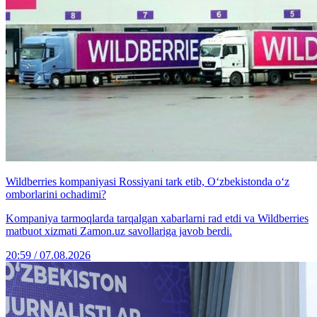
Wildberries kompaniyasi Rossiyani tark etib, O‘zbekistonda o‘z
omborlarini ochadimi?
Kompaniya tarmoqlarda tarqalgan xabarlarni rad etdi va Wildberries
matbuot xizmati Zamon.uz savollariga javob berdi.
20:59 / 07.08.2026