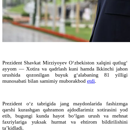
Prezident Shavkat Mirziyoyev O‘zbekiston xalqini qutlug‘
ayyom — Xotira va qadrlash kuni hamda Ikkinchi jahon
urushida qozonilgan buyuk g‘alabaning 81 yilligi
munosabati bilan samimiy muborakbod
etdi
.
Prezident o‘z tabrigida jang maydonlarida fashizmga
qarshi kurashgan qahramon ajdodlarimiz xotirasini yod
etib, bugungi kunda hayot bo‘lgan urush va mehnat
faxriylariga yuksak hurmat va ehtirom bildirilishini
ta’kidladi.