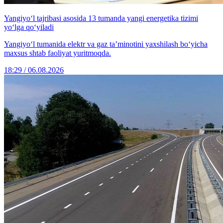
Yangiyo‘l tajribasi asosida 13 tumanda yangi energetika tizimi
yo‘lga qo‘yiladi
Yangiyo‘l tumanida elektr va gaz ta’minotini yaxshilash bo‘yicha
maxsus shtab faoliyat yuritmoqda.
18:29 / 06.08.2026