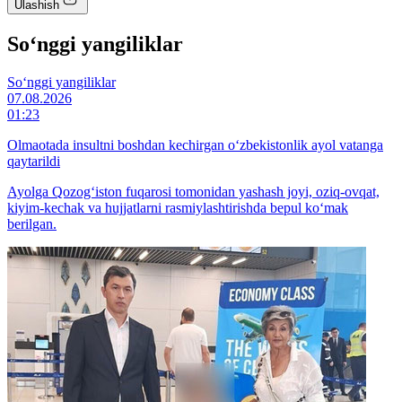
Ulashish
So‘nggi yangiliklar
So‘nggi yangiliklar
07.08.2026
01:23
Olmaotada insultni boshdan kechirgan o‘zbekistonlik ayol vatanga
qaytarildi
Ayolga Qozog‘iston fuqarosi tomonidan yashash joyi, oziq-ovqat,
kiyim-kechak va hujjatlarni rasmiylashtirishda bepul ko‘mak
berilgan.