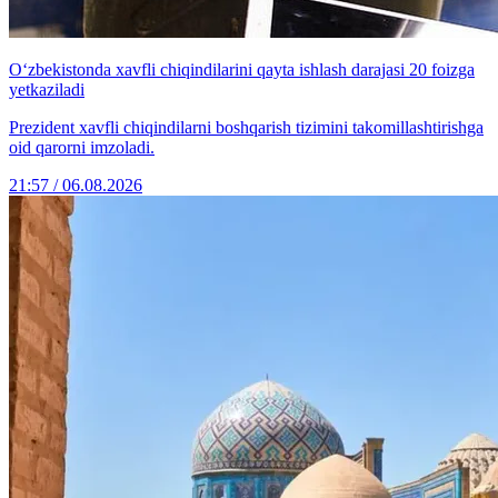
O‘zbekistonda xavfli chiqindilarini qayta ishlash darajasi 20 foizga
yetkaziladi
Prezident xavfli chiqindilarni boshqarish tizimini takomillashtirishga
oid qarorni imzoladi.
21:57 / 06.08.2026