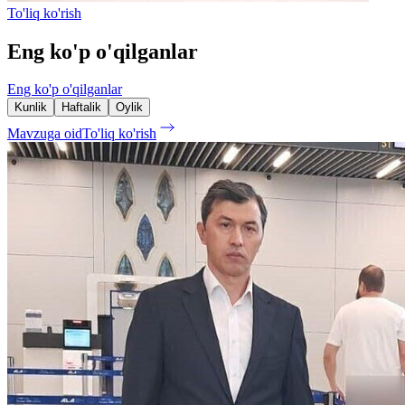
To'liq ko'rish
Eng ko'p o'qilganlar
Eng ko'p o'qilganlar
Kunlik
Haftalik
Oylik
Mavzuga oid
To'liq ko'rish