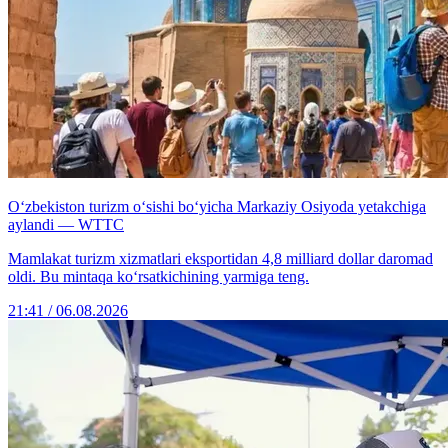
O‘zbekiston turizm o‘sishi bo‘yicha Markaziy Osiyoda yetakchiga
aylandi — WTTC
Mamlakat turizm xizmatlari eksportidan 4,8 milliard dollar daromad
oldi. Bu mintaqa ko‘rsatkichining yarmiga teng.
21:41 / 06.08.2026