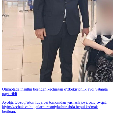
Olmaotada insultni boshdan kechirgan o‘zbekistonlik ayol vatanga
qaytarildi
Ayolga Qozog‘iston fuqarosi tomonidan yashash joyi, oziq-ovqat,
kiyim-kechak va hujjatlarni rasmiylashtirishda bepul ko‘mak
berilgan.