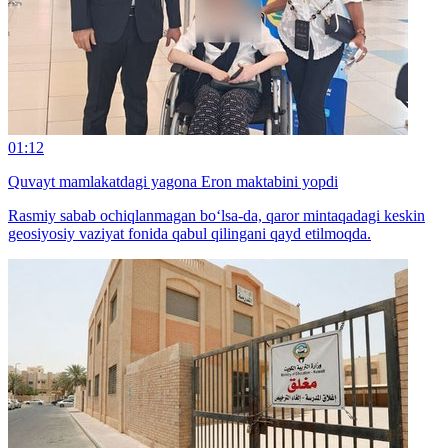
01:12
Quvayt mamlakatdagi yagona Eron maktabini yopdi
Rasmiy sabab ochiqlanmagan bo‘lsa-da, qaror mintaqadagi keskin
geosiyosiy vaziyat fonida qabul qilingani qayd etilmoqda.