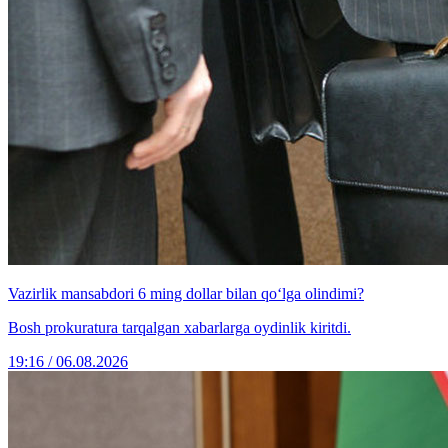
Vazirlik mansabdori 6 ming dollar bilan qo‘lga olindimi?
Bosh prokuratura tarqalgan xabarlarga oydinlik kiritdi.
19:16 / 06.08.2026