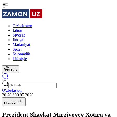
O'zbekiston
Jahon
Siyosat
Jinoyat
Madaniyat
Sport
Salomatlik
Lifestyle
O'ZB
O'zbekiston
20:20 / 08.05.2026
Ulashish
Prezident Shavkat Mirziyoyev Xotira va