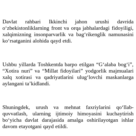
Davlat rahbari Ikkinchi jahon urushi davrida
o‘zbekistonliklarning front va orqa jabhalardagi fidoyiligi,
xalqimizning insonparvarlik va bag‘rikenglik namunasini
ko‘rsatganini alohida qayd etdi.
Ushbu yillarda Toshkentda barpo etilgan “G‘alaba bog‘i”,
“Xotira nuri” va “Millat fidoyilari” yodgorlik majmualari
xalq xotirasi va qadriyatlarini ulug‘lovchi maskanlarga
aylangani ta’kidlandi.
Shuningdek, urush va mehnat faxriylarini qo‘llab-
quvvatlash, ularning ijtimoiy himoyasini kuchaytirish
bo‘yicha davlat darajasida amalga oshirilayotgan ishlar
davom etayotgani qayd etildi.