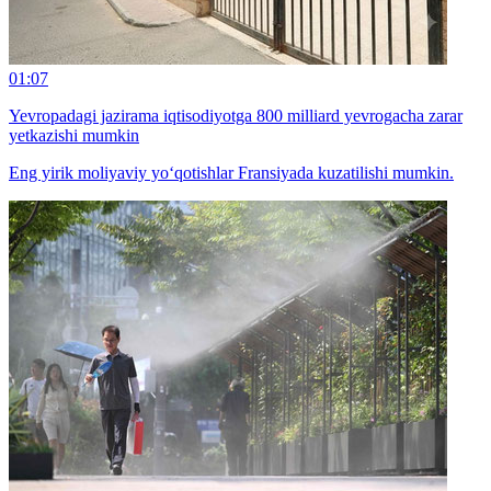
01:07
Yevropadagi jazirama iqtisodiyotga 800 milliard yevrogacha zarar
yetkazishi mumkin
Eng yirik moliyaviy yo‘qotishlar Fransiyada kuzatilishi mumkin.