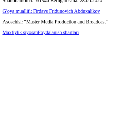
Shahodatnoma: №1346 Berilgan sana: 28.05.2020
G'oya muallifi: Firdavs Fridunovich Abduxalikov
Asoschisi: "Master Media Production and Broadcast"
Maxfiylik siyosati
Foydalanish shartlari