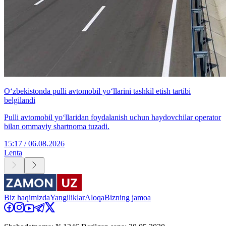
O‘zbekistonda pulli avtomobil yo‘llarini tashkil etish tartibi
belgilandi
Pulli avtomobil yo‘llaridan foydalanish uchun haydovchilar operator
bilan ommaviy shartnoma tuzadi.
15:17 / 06.08.2026
Lenta
Biz haqimizda
Yangiliklar
Aloqa
Bizning jamoa