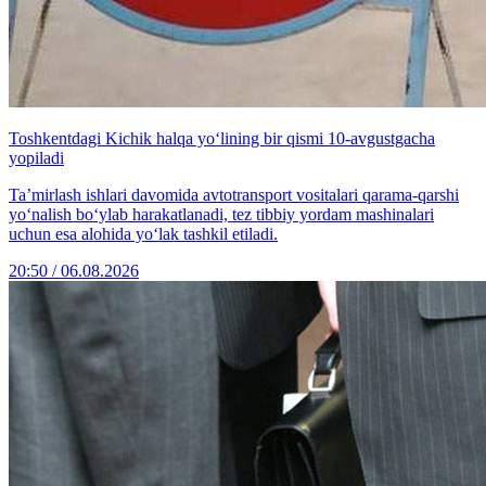
Toshkentdagi Kichik halqa yo‘lining bir qismi 10-avgustgacha
yopiladi
Ta’mirlash ishlari davomida avtotransport vositalari qarama-qarshi
yo‘nalish bo‘ylab harakatlanadi, tez tibbiy yordam mashinalari
uchun esa alohida yo‘lak tashkil etiladi.
20:50 / 06.08.2026