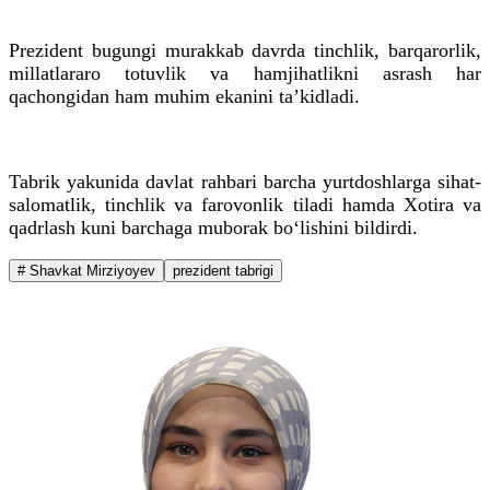
Prezident bugungi murakkab davrda tinchlik, barqarorlik,
millatlararo totuvlik va hamjihatlikni asrash har
qachongidan ham muhim ekanini ta’kidladi.
Tabrik yakunida davlat rahbari barcha yurtdoshlarga sihat-
salomatlik, tinchlik va farovonlik tiladi hamda Xotira va
qadrlash kuni barchaga muborak bo‘lishini bildirdi.
# Shavkat Mirziyoyev
prezident tabrigi