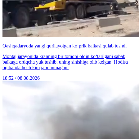
Qashqadaryoda yangi qurilayotgan ko‘prik balkasi qulab tushdi
Montaj jarayonida kranning bir tomoni oldin ko‘tarilgani sabab
balkaga ortiqcha yuk tushib, uning sinishiga olib kelgan. Hodisa
oqibatida hech kim jabrlanmagan.
18:52 / 08.08.2026