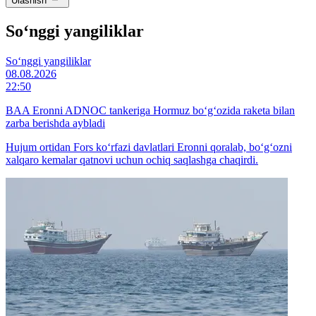
Ulashish
So‘nggi yangiliklar
So‘nggi yangiliklar
08.08.2026
22:50
BAA Eronni ADNOC tankeriga Hormuz bo‘g‘ozida raketa bilan
zarba berishda aybladi
Hujum ortidan Fors ko‘rfazi davlatlari Eronni qoralab, bo‘g‘ozni
xalqaro kemalar qatnovi uchun ochiq saqlashga chaqirdi.