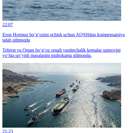
22:07
Eron Hormuz bo‘g‘ozini ochish uchun AQSHdan kompensatsiya
talab qilmoqda
Tehron va Oman bo‘g‘oz orqali vaqtinchalik kemalar qatnovini
yo‘lga qo‘yish masalasini muhokama qilmoqda.
21:23