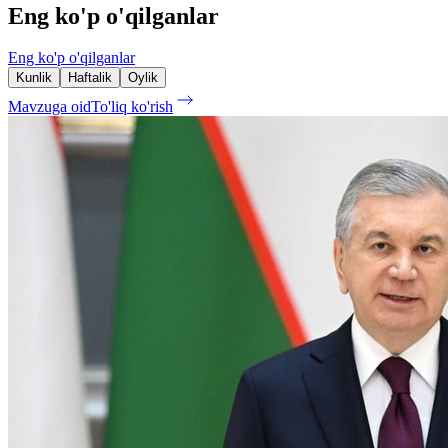
Eng ko'p o'qilganlar
Eng ko'p o'qilganlar
Kunlik
Haftalik
Oylik
Mavzuga oid
To'liq ko'rish