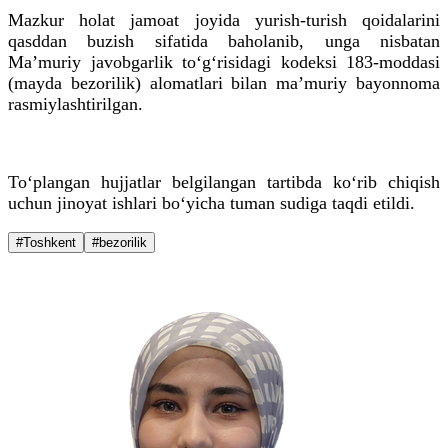
Mazkur holat jamoat joyida yurish-turish qoidalarini
qasddan buzish sifatida baholanib, unga nisbatan
Ma’muriy javobgarlik to‘g‘risidagi kodeksi 183-moddasi
(mayda bezorilik) alomatlari bilan ma’muriy bayonnoma
rasmiylashtirilgan.
To‘plangan hujjatlar belgilangan tartibda ko‘rib chiqish
uchun jinoyat ishlari bo‘yicha tuman sudiga taqdi etildi.
#Toshkent
#bezorilik