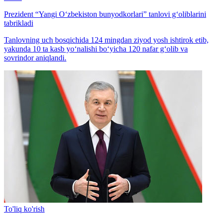
Prezident “Yangi O‘zbekiston bunyodkorlari” tanlovi g‘oliblarini
tabrikladi
Tanlovning uch bosqichida 124 mingdan ziyod yosh ishtirok etib,
yakunda 10 ta kasb yo‘nalishi bo‘yicha 120 nafar g‘olib va
sovrindor aniqlandi.
To'liq ko'rish