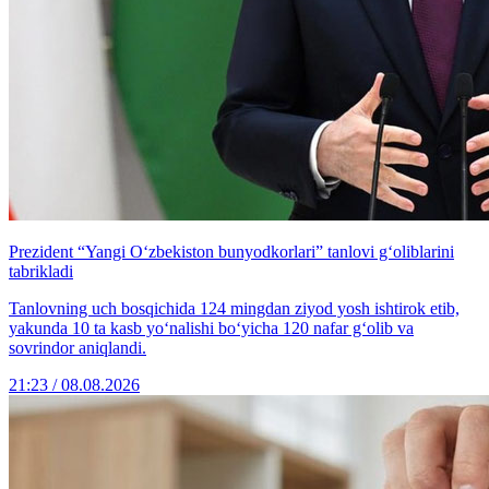
Prezident “Yangi O‘zbekiston bunyodkorlari” tanlovi g‘oliblarini
tabrikladi
Tanlovning uch bosqichida 124 mingdan ziyod yosh ishtirok etib,
yakunda 10 ta kasb yo‘nalishi bo‘yicha 120 nafar g‘olib va
sovrindor aniqlandi.
21:23 / 08.08.2026