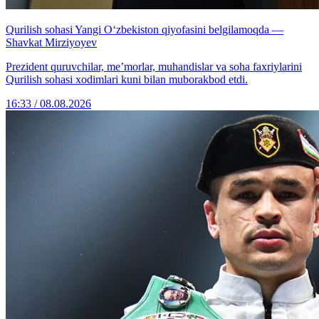
Qurilish sohasi Yangi O‘zbekiston qiyofasini belgilamoqda —
Shavkat Mirziyoyev
Prezident quruvchilar, me’morlar, muhandislar va soha faxriylarini
Qurilish sohasi xodimlari kuni bilan muborakbod etdi.
16:33 / 08.08.2026