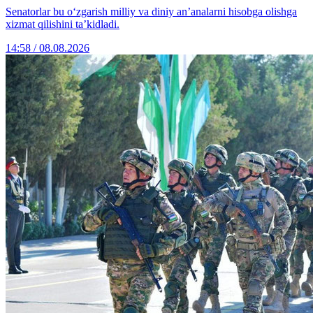
Senatorlar bu o‘zgarish milliy va diniy an’analarni hisobga olishga
xizmat qilishini ta’kidladi.
14:58 / 08.08.2026