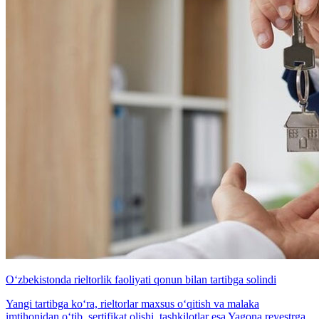
O‘zbekistonda rieltorlik faoliyati qonun bilan tartibga solindi
Yangi tartibga ko‘ra, rieltorlar maxsus o‘qitish va malaka
imtihonidan o‘tib, sertifikat olishi, tashkilotlar esa Yagona reyestrga