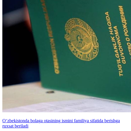
O‘zbekistonda bolaga otasining ismini familiya sifatida berishga
ruxsat beriladi