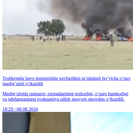
Toshkentda havo transportida xavfsizlikni ta’minlash bo‘yicha o‘quv
mashg‘uloti o‘tkazildi
Mashg‘ulotda qutqaruv xizmatlarining tezkorligi, o‘zaro hamkorligi
va jabrlanganlarni evakuatsiya qilish jarayoni sinovdan o‘tkazildi.
18:29 / 08.08.2026