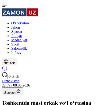
O'zbekiston
Jahon
Siyosat
Jinoyat
Madaniyat
Sport
Salomatlik
Lifestyle
O'ZB
O'zbekiston
22:09 / 08.05.2026
Ulashish
Toshkentda mast erkak yo‘l o‘rtasiga