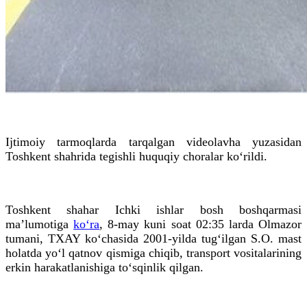
Ijtimoiy tarmoqlarda tarqalgan videolavha yuzasidan
Toshkent shahrida tegishli huquqiy choralar ko‘rildi.
Toshkent shahar Ichki ishlar bosh boshqarmasi
ma’lumotiga
ko‘ra
, 8-may kuni soat 02:35 larda Olmazor
tumani, TXAY ko‘chasida 2001-yilda tug‘ilgan S.O. mast
holatda yo‘l qatnov qismiga chiqib, transport vositalarining
erkin harakatlanishiga to‘sqinlik qilgan.