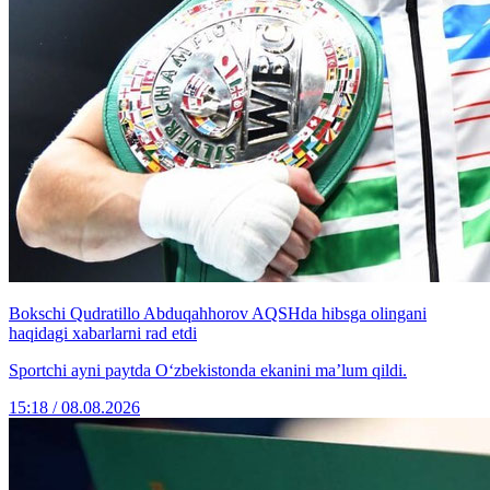
Bokschi Qudratillo Abduqahhorov AQSHda hibsga olingani
haqidagi xabarlarni rad etdi
Sportchi ayni paytda O‘zbekistonda ekanini ma’lum qildi.
15:18 / 08.08.2026