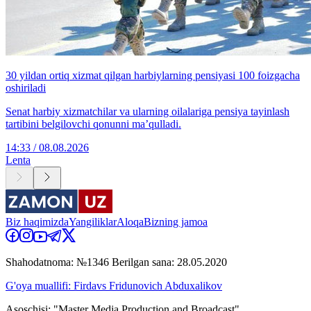
30 yildan ortiq xizmat qilgan harbiylarning pensiyasi 100 foizgacha
oshiriladi
Senat harbiy xizmatchilar va ularning oilalariga pensiya tayinlash
tartibini belgilovchi qonunni ma’qulladi.
14:33 / 08.08.2026
Lenta
Biz haqimizda
Yangiliklar
Aloqa
Bizning jamoa
Shahodatnoma: №1346 Berilgan sana: 28.05.2020
G'oya muallifi: Firdavs Fridunovich Abduxalikov
Asoschisi: "Master Media Production and Broadcast"