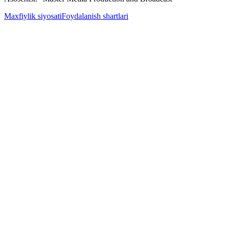
Maxfiylik siyosati
Foydalanish shartlari